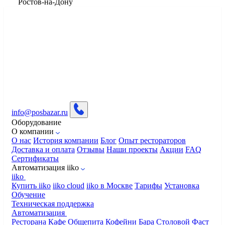
​Ростов-на-Дону
info@posbazar.ru
Оборудование
О компании
О нас
История компании
Блог
Опыт рестораторов
Доставка и оплата
Отзывы
Наши проекты
Акции
FAQ
Сертификаты
Автоматизация iiko
iiko
Купить iiko
iiko cloud
iiko в Москве
Тарифы
Установка
Обучение
Техническая поддержка
Автоматизация
Ресторана
Кафе
Общепита
Кофейни
Бара
Столовой
Фаст