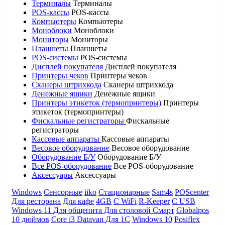
Терминалы
Терминалы
POS-кассы
POS-кассы
Компьютеры
Компьютеры
Моноблоки
Моноблоки
Мониторы
Мониторы
Планшеты
Планшеты
POS-системы
POS-системы
Дисплей покупателя
Дисплей покупателя
Принтеры чеков
Принтеры чеков
Сканеры штрихкода
Сканеры штрихкода
Денежные ящики
Денежные ящики
Принтеры этикеток (термопринтеры)
Принтеры
этикеток (термопринтеры)
Фискальные регистраторы
Фискальные
регистраторы
Кассовые аппараты
Кассовые аппараты
Весовое оборудование
Весовое оборудование
Оборудование Б/У
Оборудование Б/У
Все POS-оборудование
Все POS-оборудование
Аксессуары
Аксессуары
Windows
Сенсорные
iiko
Стационарные
Sam4s
POScenter
Для ресторана
Для кафе
4GB
С WiFi
R-Keeper
С USB
Windows 11
Для общепита
Для столовой
Смарт
Globalpos
10 дюймов
Core i3
Datavan
Для 1С
Windows 10
Posiflex