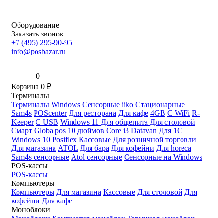
Оборудование
Заказать звонок
+7 (495) 295-90-95
info@posbazar.ru
0
Корзина
0
₽
Терминалы
Терминалы
Windows
Сенсорные
iiko
Стационарные
Sam4s
POScenter
Для ресторана
Для кафе
4GB
С WiFi
R-
Keeper
С USB
Windows 11
Для общепита
Для столовой
Смарт
Globalpos
10 дюймов
Core i3
Datavan
Для 1С
Windows 10
Posiflex
Кассовые
Для розничной торговли
Для магазина
ATOL
Для бара
Для кофейни
Для horeca
Sam4s сенсорные
Atol сенсорные
Сенсорные на Windows
POS-кассы
POS-кассы
Компьютеры
Компьютеры
Для магазина
Кассовые
Для столовой
Для
кофейни
Для кафе
Моноблоки