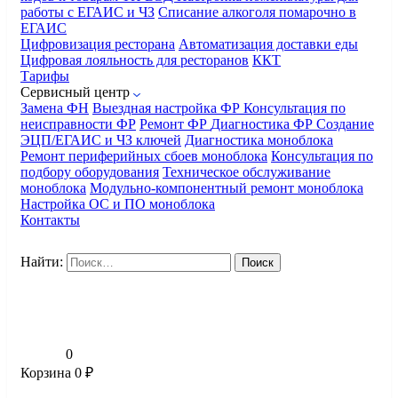
работы с ЕГАИС и ЧЗ
Списание алкоголя помарочно в
ЕГАИС
Цифровизация ресторана
Автоматизация доставки еды
Цифровая лояльность для ресторанов
ККТ
Тарифы
Сервисный центр
Замена ФН
Выездная настройка ФР
Консультация по
неисправности ФР
Ремонт ФР
Диагностика ФР
Создание
ЭЦП/ЕГАИС и ЧЗ ключей
Диагностика моноблока
Ремонт периферийных сбоев моноблока
Консультация по
подбору оборудования
Техническое обслуживание
моноблока
Модульно-компонентный ремонт моноблока
Настройка ОС и ПО моноблока
Контакты
Найти:
0
Корзина
0
₽