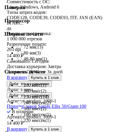
Совместимость с ОС:
Поверка
Linux, Windows, Android 6
Типы штрих-кодов:
CODE128, CODE39, CODE93, ITF, JAN (EAN)
Процессор
ЕГАИС:
да
Ширина печати
Ресурс автоотрезчика:
1 000 000 отрезов
Разрешение печати:
72 мм
(13)
203 dpi
80 мм
(3)
14 400
₽
48-80 мм
(1)
Самовывоз:
Сегодня
Доставка курьером:
Завтра
Скорость печати
Доставка СДЭК:
от 3х дней
В корзину
Купить в 1 клик
Добавить к сравнению
200 мм/c
(1)
Лучшая цена
200 мм/с
(2)
Добавить к сравнению
250 мм/c
(14)
Артикул: product_1009-1
260 мм/сек
(2)
Принтер чеков Sam4s Ellix 50/Giant-100
300 мм/с
(2)
В наличии
180 мм/сек
(1)
Артикул: product_1009-1
220 мм/сек
(1)
14 400
₽
В корзину
Купить в 1 клик