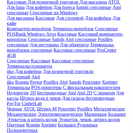
Кассовые
Для розничной торговли
Для магазина
ATOL
Для бара
Для кофейни
Для horeca
Sam4s сенсорные
Atol
сенсорные
Сенсорные на Windows
Для магазина
Кассовые
Для столовой
Для кофейни
Для
кафе
Компьютер-моноблок
Терминал-моноблок
Сенсорные
POSBank
Windows
Атол
Кассовые
Кассовый компьютер-
моноблок
Сенсорные Sam4s
Atol сенсорные
Posiflex
сенсорные
Для ресторана
Для общепита
Терминалы-
моноблоки сенсорные
Кассовые сенсорные
PosCenter
4GB
Сенсорные
Кассовые
Кассовые сенсорные
Терминалы-планшеты
iiko
Для кофейни
Для розничной торговли
Сенсорный
Atol
iiko
Rongta
Paytor
Posiflex
Atol
Sam4s
Poscenter
Xprinter
Терминалы
POS-принтеры
С фискальным накопителем
Недорогие
2D
Беспроводные
Atol
Atol 2D
С экраном
Для
кассы
Штрих-кода и чеков
Для склада беспроводные
PayTor
CipherLab
Черные
ATOL
Штрих-М
Poscenter
Posiflex
Металлические
Механические
Электромеханические
Маленькие
Большие
Этикеток и штрих-кодов
Этикеток, чеков, штрих-кодов
Цветные
Rongta
Xprinter
Больших
Рулонных
Полноцветных