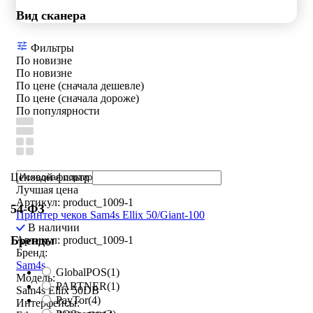
Вид сканера
Фильтры
По новизне
По новизне
По цене (сначала дешевле)
По цене (сначала дороже)
По популярности
Ценовой фильтр
Лучшая цена
Артикул: product_1009-1
54-ФЗ
Принтер чеков Sam4s Ellix 50/Giant-100
В наличии
Бренды
Артикул: product_1009-1
Бренд:
Sam4s
GlobalPOS
(1)
Модель:
PARTNER
(1)
Sam4s Ellix 50DB
PayTor
(4)
Интерфейсы: