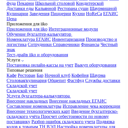
фуда
Пекарни
Школьной столовой
Кондитерской
Доставки еды
Кальянной
Ресторана суши
Шаурмишной
Кулинарии
Заведения
Пиццерии
Кухни
HoReCa
ЕГАИС
Цена
Приложения для iiko
Приложения для iiko
Интеграционные модули
Обучение бухгалтер-калькулятор
Номенклатура
ЕГАИС
Инвентаризация
Производство и
логистика
Сотрудники
Справочники
Финансы
Честный
знак
Тест-драйв iiko и оборудования
Услуги
Постановка онлайн-кассы на учет
Выкуп оборудования
Типовые решения
Кафе
Ресторан
Бар
Ночной клуб
Кофейня
Шаурма
Столовая/кулинария
Общепит
Фастфуд
Службы доставки
Складской учет
Складской учет
Услуги бухгалтера-калькулятора
Внесение накладных
Внесение накладных ЕГАИС
Составление номенклатуры
Исправление чека коррекции
Внесение технологических карт
Введение бухгалтерско-
складского учёта
Просчет себестоимости по новому
поставщику
Разбор ошибок складского учета
Подвязка
кодов к товарам ТН ВЭД
Настройка номенклатуры для