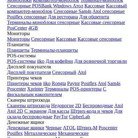
Моноблоки
Компьютер-моноблок
Терминал-моноблок
Сенсорные
POSBank
Windows
Атол
Кассовые
Кассовый
компьютер-моноблок
Сенсорные Sam4s
Atol сенсорные
Posiflex сенсорные
Для ресторана
Для общепита
Терминалы-моноблоки сенсорные
Кассовые сенсорные
PosCenter
4GB
Мониторы
Мониторы
Сенсорные
Кассовые
Кассовые сенсорные
Планшеты
Планшеты
Терминалы-планшеты
POS-системы
POS-системы
iiko
Для кофейни
Для розничной торговли
Дисплей покупателя
Дисплей покупателя
Сенсорный
Atol
Принтеры чеков
Принтеры чеков
iiko
Rongta
Paytor
Posiflex
Atol
Sam4s
Poscenter
Xprinter
Терминалы
POS-принтеры
С
фискальным накопителем
Сканеры штрихкода
Сканеры штрихкода
Недорогие
2D
Беспроводные
Atol
Atol 2D
С экраном
Для кассы
Штрих-кода и чеков
Для
склада беспроводные
PayTor
CipherLab
Денежные ящики
Денежные ящики
Черные
ATOL
Штрих-М
Poscenter
Posiflex
Металлические
Механические