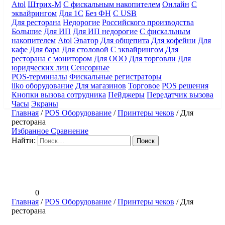
Atol
Штрих-М
С фискальным накопителем
Онлайн
С
эквайрингом
Для 1С
Без ФН
С USB
Для ресторана
Недорогие
Российского производства
Большие
Для ИП
Для ИП недорогие
С фискальным
накопителем
Atol
Эватор
Для общепита
Для кофейни
Для
кафе
Для бара
Для столовой
С эквайрингом
Для
ресторана с монитором
Для ООО
Для торговли
Для
юридческих лиц
Сенсорные
POS-терминалы
Фискальные регистраторы
iiko оборудование
Для магазинов
Торговое
POS решения
Кнопки вызова сотрудника
Пейджеры
Передатчик вызова
Часы
Экраны
Главная
/
POS Оборудование
/
Принтеры чеков
/
Для
ресторана
Избранное
Сравнение
Найти:
0
Главная
/
POS Оборудование
/
Принтеры чеков
/
Для
ресторана