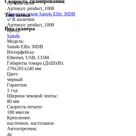
Скорость сканирования
Лучшая цена
Артикул: product_1008
Принтер чеков Sam4s Ellix 30DB
Тип замка
В наличии
Артикул: product_1008
Вид сканера
Бренд:
Sam4s
Модель:
Sam4s Ellix 30DB
Интерфейсы:
Ethernet, USB, COM
Габариты товара (ДxШxВ):
270х201х240 мм
Цвет:
черный
Гарантия:
1 год
Ширина чековой ленты:
80 мм
Скорость печати:
180 мм/сек
Крепление:
настенное, настольное
Автоотрезчик:
да