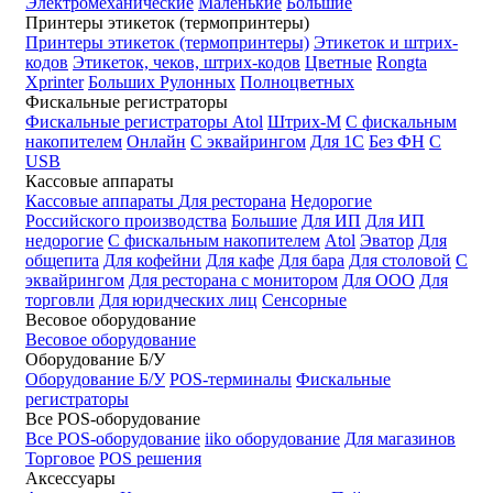
Электромеханические
Маленькие
Большие
Принтеры этикеток (термопринтеры)
Принтеры этикеток (термопринтеры)
Этикеток и штрих-
кодов
Этикеток, чеков, штрих-кодов
Цветные
Rongta
Xprinter
Больших
Рулонных
Полноцветных
Фискальные регистраторы
Фискальные регистраторы
Atol
Штрих-М
С фискальным
накопителем
Онлайн
С эквайрингом
Для 1С
Без ФН
С
USB
Кассовые аппараты
Кассовые аппараты
Для ресторана
Недорогие
Российского производства
Большие
Для ИП
Для ИП
недорогие
С фискальным накопителем
Atol
Эватор
Для
общепита
Для кофейни
Для кафе
Для бара
Для столовой
С
эквайрингом
Для ресторана с монитором
Для ООО
Для
торговли
Для юридческих лиц
Сенсорные
Весовое оборудование
Весовое оборудование
Оборудование Б/У
Оборудование Б/У
POS-терминалы
Фискальные
регистраторы
Все POS-оборудование
Все POS-оборудование
iiko оборудование
Для магазинов
Торговое
POS решения
Аксессуары