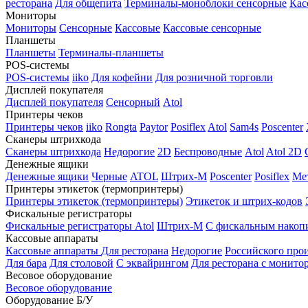
ресторана
Для общепита
Терминалы-моноблоки сенсорные
Кас
Мониторы
Мониторы
Сенсорные
Кассовые
Кассовые сенсорные
Планшеты
Планшеты
Терминалы-планшеты
POS-системы
POS-системы
iiko
Для кофейни
Для розничной торговли
Дисплей покупателя
Дисплей покупателя
Сенсорный
Atol
Принтеры чеков
Принтеры чеков
iiko
Rongta
Paytor
Posiflex
Atol
Sam4s
Poscenter
Сканеры штрихкода
Сканеры штрихкода
Недорогие
2D
Беспроводные
Atol
Atol 2D
Денежные ящики
Денежные ящики
Черные
ATOL
Штрих-М
Poscenter
Posiflex
Ме
Принтеры этикеток (термопринтеры)
Принтеры этикеток (термопринтеры)
Этикеток и штрих-кодов
Фискальные регистраторы
Фискальные регистраторы
Atol
Штрих-М
С фискальным накоп
Кассовые аппараты
Кассовые аппараты
Для ресторана
Недорогие
Российского про
Для бара
Для столовой
С эквайрингом
Для ресторана с монито
Весовое оборудование
Весовое оборудование
Оборудование Б/У