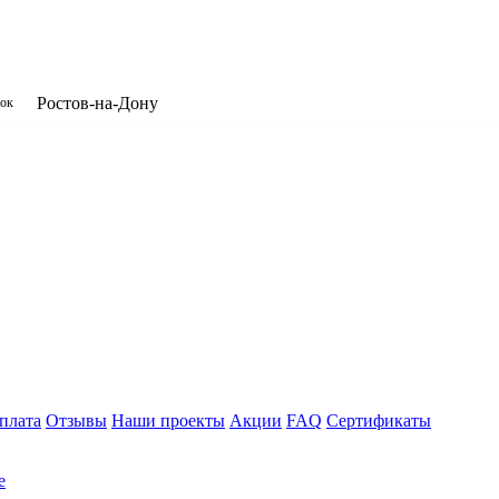
​Ростов-на-Дону
нок
плата
Отзывы
Наши проекты
Акции
FAQ
Сертификаты
е