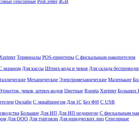
совые сенсорные
PosCenter
4GB
Xprinter
Терминалы
POS-принтеры
С фискальным накопителем
С экраном
Для кассы
Штрих-кода и чеков
Для склада беспровод
таллические
Механические
Электромеханические
Маленькие
Бо
Этикеток, чеков, штрих-кодов
Цветные
Rongta
Xprinter
Больших
ителем
Онлайн
С эквайрингом
Для 1С
Без ФН
С USB
изводства
Большие
Для ИП
Для ИП недорогие
С фискальным на
ром
Для ООО
Для торговли
Для юридческих лиц
Сенсорные