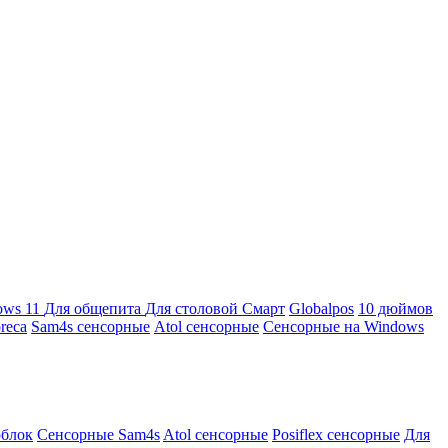
ows 11
Для общепита
Для столовой
Смарт
Globalpos
10 дюймов
reca
Sam4s сенсорные
Atol сенсорные
Сенсорные на Windows
облок
Сенсорные Sam4s
Atol сенсорные
Posiflex сенсорные
Для