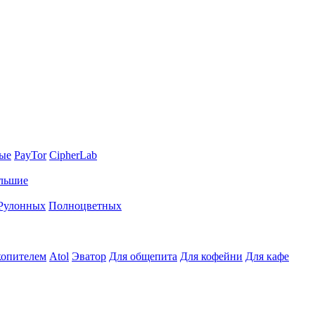
ные
PayTor
CipherLab
льшие
Рулонных
Полноцветных
копителем
Atol
Эватор
Для общепита
Для кофейни
Для кафе