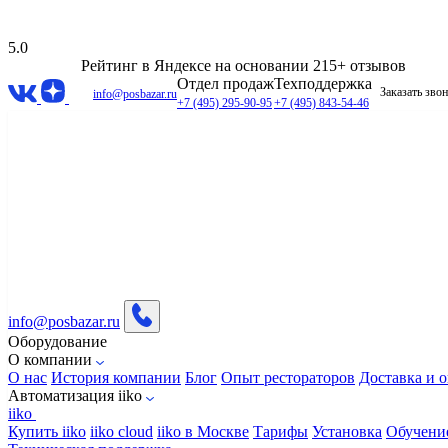
5.0
Рейтинг в Яндексе
на основании 215+ отзывов
Отдел продаж
Техподдержка
Заказать зво
info@posbazar.ru
+7 (495) 295-90-95
+7 (495) 843-54-46
info@posbazar.ru
Оборудование
О компании
О нас
История компании
Блог
Опыт рестораторов
Доставка и о
Автоматизация iiko
iiko
Купить iiko
iiko cloud
iiko в Москве
Тарифы
Установка
Обучени