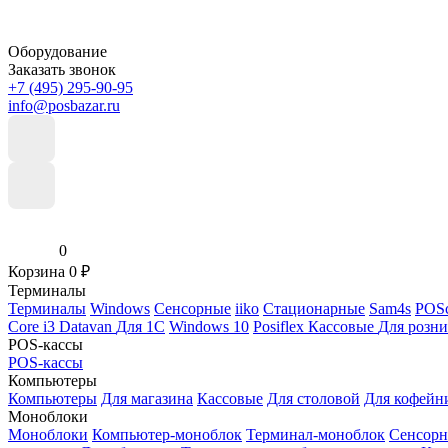
Оборудование
Заказать звонок
+7 (495) 295-90-95
info@posbazar.ru
0
Корзина
0
₽
Терминалы
Терминалы
Windows
Сенсорные
iiko
Стационарные
Sam4s
POSc
Core i3
Datavan
Для 1С
Windows 10
Posiflex
Кассовые
Для розн
POS-кассы
POS-кассы
Компьютеры
Компьютеры
Для магазина
Кассовые
Для столовой
Для кофейн
Моноблоки
Моноблоки
Компьютер-моноблок
Терминал-моноблок
Сенсор