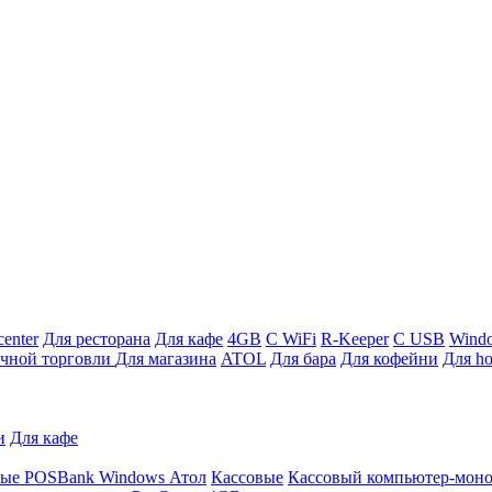
enter
Для ресторана
Для кафе
4GB
С WiFi
R-Keeper
С USB
Wind
ичной торговли
Для магазина
ATOL
Для бара
Для кофейни
Для ho
и
Для кафе
ные
POSBank
Windows
Атол
Кассовые
Кассовый компьютер-мон