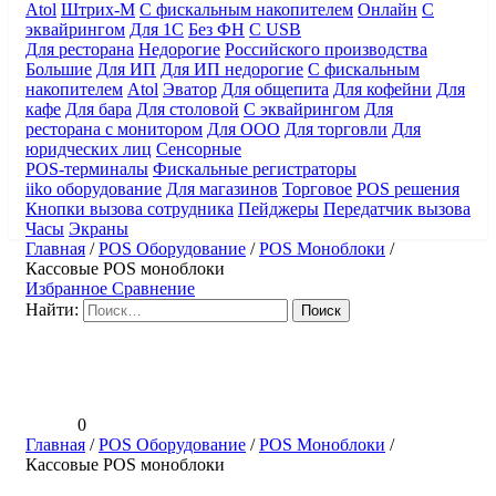
Atol
Штрих-М
С фискальным накопителем
Онлайн
С
эквайрингом
Для 1С
Без ФН
С USB
Для ресторана
Недорогие
Российского производства
Большие
Для ИП
Для ИП недорогие
С фискальным
накопителем
Atol
Эватор
Для общепита
Для кофейни
Для
кафе
Для бара
Для столовой
С эквайрингом
Для
ресторана с монитором
Для ООО
Для торговли
Для
юридческих лиц
Сенсорные
POS-терминалы
Фискальные регистраторы
iiko оборудование
Для магазинов
Торговое
POS решения
Кнопки вызова сотрудника
Пейджеры
Передатчик вызова
Часы
Экраны
Главная
/
POS Оборудование
/
POS Моноблоки
/
Кассовые POS моноблоки
Избранное
Сравнение
Найти:
0
Главная
/
POS Оборудование
/
POS Моноблоки
/
Кассовые POS моноблоки