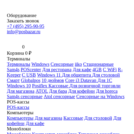
Оборудование
Заказать звонок
+7 (495) 295-90-95
info@posbazar.ru
0
Корзина
0
₽
Терминалы
Терминалы
Windows
Сенсорные
iiko
Стационарные
Sam4s
POScenter
Для ресторана
Для кафе
4GB
С WiFi
R-
Keeper
С USB
Windows 11
Для общепита
Для столовой
Смарт
Globalpos
10 дюймов
Core i3
Datavan
Для 1С
Windows 10
Posiflex
Кассовые
Для розничной торговли
Для магазина
ATOL
Для бара
Для кофейни
Для horeca
Sam4s сенсорные
Atol сенсорные
Сенсорные на Windows
POS-кассы
POS-кассы
Компьютеры
Компьютеры
Для магазина
Кассовые
Для столовой
Для
кофейни
Для кафе
Моноблоки