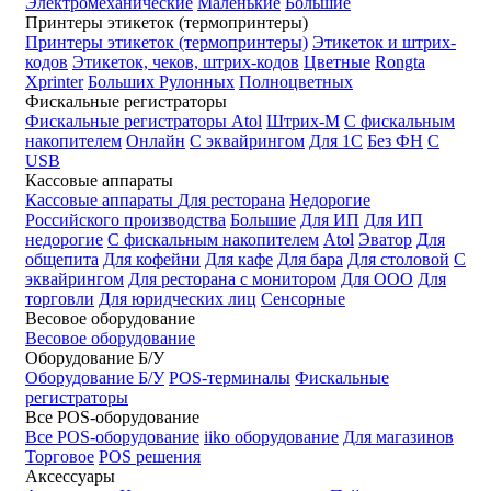
Электромеханические
Маленькие
Большие
Принтеры этикеток (термопринтеры)
Принтеры этикеток (термопринтеры)
Этикеток и штрих-
кодов
Этикеток, чеков, штрих-кодов
Цветные
Rongta
Xprinter
Больших
Рулонных
Полноцветных
Фискальные регистраторы
Фискальные регистраторы
Atol
Штрих-М
С фискальным
накопителем
Онлайн
С эквайрингом
Для 1С
Без ФН
С
USB
Кассовые аппараты
Кассовые аппараты
Для ресторана
Недорогие
Российского производства
Большие
Для ИП
Для ИП
недорогие
С фискальным накопителем
Atol
Эватор
Для
общепита
Для кофейни
Для кафе
Для бара
Для столовой
С
эквайрингом
Для ресторана с монитором
Для ООО
Для
торговли
Для юридческих лиц
Сенсорные
Весовое оборудование
Весовое оборудование
Оборудование Б/У
Оборудование Б/У
POS-терминалы
Фискальные
регистраторы
Все POS-оборудование
Все POS-оборудование
iiko оборудование
Для магазинов
Торговое
POS решения
Аксессуары