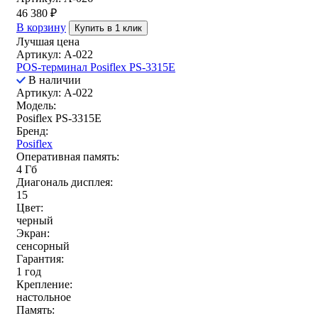
46 380
₽
В корзину
Купить в 1 клик
Лучшая цена
Артикул: A-022
POS-терминал Posiflex PS-3315E
В наличии
Артикул: A-022
Модель:
Posiflex PS-3315E
Бренд:
Posiflex
Оперативная память:
4 Гб
Диагональ дисплея:
15
Цвет:
черный
Экран:
сенсорный
Гарантия:
1 год
Крепление:
настольное
Память: