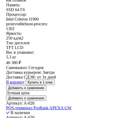
настольное
Память:
SSD 64 Гб
Процессор:
Intel Celeron J1900
proizvoditelnost-proczes:
1302
Яркость:
250 кд/м2
Тип дисплея:
TFT LCD
Вес в упаковке:
5.3 кг
46 380
₽
Самовывоз:
Сегодня
Доставка курьером:
Завтра
Доставка СДЭК:
от 3х дней
В корзину
Купить в 1 клик
Добавить к сравнению
Лучшая цена
Добавить к сравнению
Артикул: A-026
POS-терминал PosBank APEXA GW
В наличии
Артикул: A-026