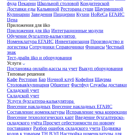
фуда
Пекарни
Школьной столовой
Кондитерской
Доставки еды
Кальянной
Ресторана суши
Шаурмишной
Кулинарии
Заведения
Пиццерии
Кухни
HoReCa
ЕГАИС
Цена
Приложения для iiko
Приложения для iiko
Интеграционные модули
Обучение бухгалтер-калькулятор
Номенклатура
ЕГАИС
Инвентаризация
Производство и
логистика
Сотрудники
Справочники
Финансы
Честный
знак
Тест-драйв iiko и оборудования
Услуги
Постановка онлайн-кассы на учет
Выкуп оборудования
Типовые решения
Кафе
Ресторан
Бар
Ночной клуб
Кофейня
Шаурма
Столовая/кулинария
Общепит
Фастфуд
Службы доставки
Складской учет
Складской учет
Услуги бухгалтера-калькулятора
Внесение накладных
Внесение накладных ЕГАИС
Составление номенклатуры
Исправление чека коррекции
Внесение технологических карт
Введение бухгалтерско-
складского учёта
Просчет себестоимости по новому
поставщику
Разбор ошибок складского учета
Подвязка
кодов к товарам ТН ВЭД
Настройка номенклатуры для