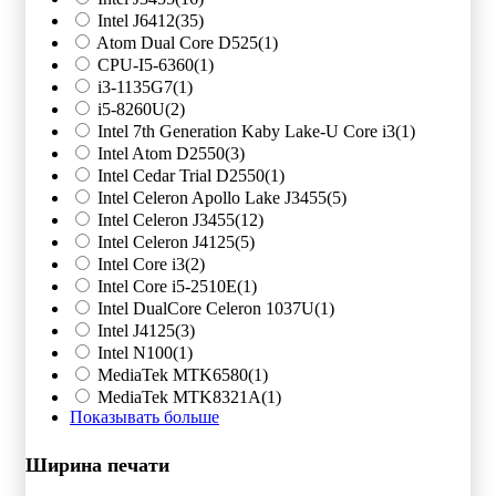
Intel J6412
(35)
Atom Dual Core D525
(1)
CPU-I5-6360
(1)
i3-1135G7
(1)
i5-8260U
(2)
Intel 7th Generation Kaby Lake-U Core i3
(1)
Intel Atom D2550
(3)
Intel Cedar Trial D2550
(1)
Intel Celeron Apollo Lake J3455
(5)
Intel Celeron J3455
(12)
Intel Celeron J4125
(5)
Intel Core i3
(2)
Intel Core i5-2510E
(1)
Intel DualCore Celeron 1037U
(1)
Intel J4125
(3)
Intel N100
(1)
MediaTek MTK6580
(1)
MediaTek MTK8321A
(1)
Показывать больше
Ширина печати