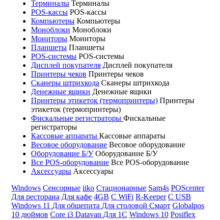
Терминалы
Терминалы
POS-кассы
POS-кассы
Компьютеры
Компьютеры
Моноблоки
Моноблоки
Мониторы
Мониторы
Планшеты
Планшеты
POS-системы
POS-системы
Дисплей покупателя
Дисплей покупателя
Принтеры чеков
Принтеры чеков
Сканеры штрихкода
Сканеры штрихкода
Денежные ящики
Денежные ящики
Принтеры этикеток (термопринтеры)
Принтеры
этикеток (термопринтеры)
Фискальные регистраторы
Фискальные
регистраторы
Кассовые аппараты
Кассовые аппараты
Весовое оборудование
Весовое оборудование
Оборудование Б/У
Оборудование Б/У
Все POS-оборудование
Все POS-оборудование
Аксессуары
Аксессуары
Windows
Сенсорные
iiko
Стационарные
Sam4s
POScenter
Для ресторана
Для кафе
4GB
С WiFi
R-Keeper
С USB
Windows 11
Для общепита
Для столовой
Смарт
Globalpos
10 дюймов
Core i3
Datavan
Для 1С
Windows 10
Posiflex