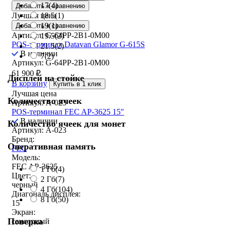
17
(4)
Добавить к сравнению
18.5
(1)
Лучшая цена
19
(1)
Добавить к сравнению
Артикул: G-64PP-2B1-0M00
19.5
(2)
POS-терминал Datavan Glamor G-615S
21.5
(2)
В наличии
7
(2)
Артикул: G-64PP-2B1-0M00
61 900
₽
Дисплей на стойке
В корзину
Купить в 1 клик
Лучшая цена
Количество ячеек
Артикул: A-023
POS-терминал FEC AP-3625 15″
В наличии
Количество ячеек для монет
Артикул: A-023
Бренд:
Оперативная память
FEC
Модель:
FEC AP-3625
1 Гб
(4)
Цвет:
2 Гб
(7)
черный
4 Гб
(104)
Диагональ дисплея:
8 Гб
(50)
15
Экран:
Поверка
сенсорный