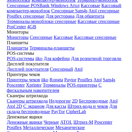
Моноблоки
Компьютер-моноблок
Терминал-моноблок
Сенсорные
POSBank
Windows
Атол
Кассовые
Кассовый
компьютер-моноблок
Сенсорные Sam4s
Atol сенсорные
Posiflex сенсорные
Для ресторана
Для общепита
Терминалы-моноблоки сенсорные
Кассовые сенсорные
PosCenter
4GB
Мониторы
Мониторы
Сенсорные
Кассовые
Кассовые сенсорные
Планшеты
Планшеты
Терминалы-планшеты
POS-системы
POS-системы
iiko
Для кофейни
Для розничной торговли
Дисплей покупателя
Дисплей покупателя
Сенсорный
Atol
Принтеры чеков
Принтеры чеков
iiko
Rongta
Paytor
Posiflex
Atol
Sam4s
Poscenter
Xprinter
Терминалы
POS-принтеры
С
фискальным накопителем
Сканеры штрихкода
Сканеры штрихкода
Недорогие
2D
Беспроводные
Atol
Atol 2D
С экраном
Для кассы
Штрих-кода и чеков
Для
склада беспроводные
PayTor
CipherLab
Денежные ящики
Денежные ящики
Черные
ATOL
Штрих-М
Poscenter
Posiflex
Металлические
Механические