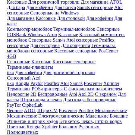
Кассовые
Для розничной торговли
Для магазина
ATOL
Для бара
Для кофейни
Для horeca
Sam4s сенсорные
Atol
сенсорные
Сенсорные на Windows
Для магазина
Кассовые
Для столовой
Для кофейни
Для
кафе
Компьютер-моноблок
Терминал-моноблок
Сенсорные
POSBank
Windows
Атол
Кассовые
Кассовый компьютер-
моноблок
Сенсорные Sam4s
Atol сенсорные
Posiflex
сенсорные
Для ресторана
Для общепита
Терминалы-
моноблоки сенсорные
Кассовые сенсорные
PosCenter
4GB
Сенсорные
Кассовые
Кассовые сенсорные
Терминалы-планшеты
iiko
Для кофейни
Для розничной торговли
Сенсорный
Atol
iiko
Rongta
Paytor
Posiflex
Atol
Sam4s
Poscenter
Xprinter
Терминалы
POS-принтеры
С фискальным накопителем
Недорогие
2D
Беспроводные
Atol
Atol 2D
С экраном
Для
кассы
Штрих-кода и чеков
Для склада беспроводные
PayTor
CipherLab
Черные
ATOL
Штрих-М
Poscenter
Posiflex
Металлические
Механические
Электромеханические
Маленькие
Большие
Этикеток и штрих-кодов
Этикеток, чеков, штрих-кодов
Цветные
Rongta
Xprinter
Больших
Рулонных
Полноцветных