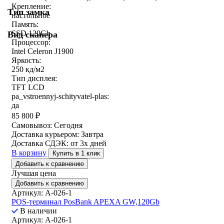
Крепление:
Тип замка
настольное
Память:
SSD 120Gb
Вид сканера
Процессор:
Intel Celeron J1900
Яркость:
250 кд/м2
Тип дисплея:
TFT LCD
pa_vstroennyj-schityvatel-plas:
да
85 800
₽
Самовывоз:
Сегодня
Доставка курьером:
Завтра
Доставка СДЭК:
от 3х дней
В корзину
Купить в 1 клик
Добавить к сравнению
Лучшая цена
Добавить к сравнению
Артикул: A-026-1
POS-терминал PosBank APEXA GW,120Gb
В наличии
Артикул: A-026-1