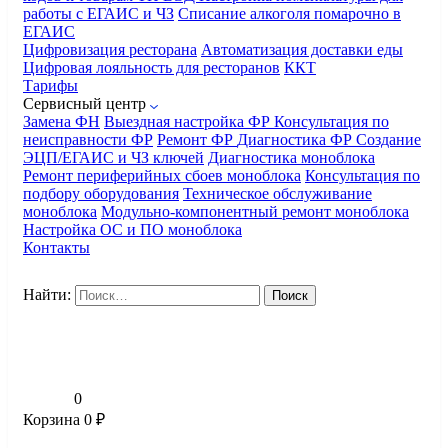
работы с ЕГАИС и ЧЗ
Списание алкоголя помарочно в
ЕГАИС
Цифровизация ресторана
Автоматизация доставки еды
Цифровая лояльность для ресторанов
ККТ
Тарифы
Сервисный центр
Замена ФН
Выездная настройка ФР
Консультация по
неисправности ФР
Ремонт ФР
Диагностика ФР
Создание
ЭЦП/ЕГАИС и ЧЗ ключей
Диагностика моноблока
Ремонт периферийных сбоев моноблока
Консультация по
подбору оборудования
Техническое обслуживание
моноблока
Модульно-компонентный ремонт моноблока
Настройка ОС и ПО моноблока
Контакты
Найти:
0
Корзина
0
₽