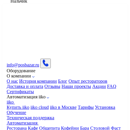
Нальчик
info@posbazar.ru
Оборудование
О компании
О нас
История компании
Блог
Опыт рестораторов
Доставка и оплата
Отзывы
Наши проекты
Акции
FAQ
Сертификаты
Автоматизация iiko
iiko
Купить iiko
iiko cloud
iiko в Москве
Тарифы
Установка
Обучение
Техническая поддержка
Автоматизация
Ресторана
Кафе
Общепита
Кофейни
Бара
Столовой
Фаст