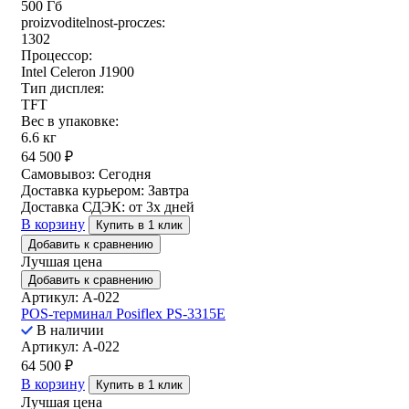
500 Гб
proizvoditelnost-proczes:
1302
Процессор:
Intel Celeron J1900
Тип дисплея:
TFT
Вес в упаковке:
6.6 кг
64 500
₽
Самовывоз:
Сегодня
Доставка курьером:
Завтра
Доставка СДЭК:
от 3х дней
В корзину
Купить в 1 клик
Добавить к сравнению
Лучшая цена
Добавить к сравнению
Артикул: A-022
POS-терминал Posiflex PS-3315E
В наличии
Артикул: A-022
64 500
₽
В корзину
Купить в 1 клик
Лучшая цена