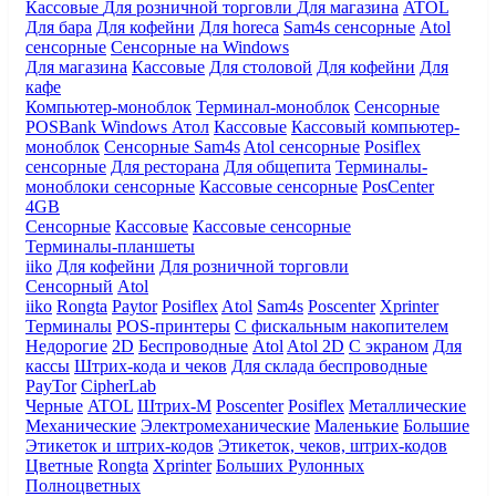
Кассовые
Для розничной торговли
Для магазина
ATOL
Для бара
Для кофейни
Для horeca
Sam4s сенсорные
Atol
сенсорные
Сенсорные на Windows
Для магазина
Кассовые
Для столовой
Для кофейни
Для
кафе
Компьютер-моноблок
Терминал-моноблок
Сенсорные
POSBank
Windows
Атол
Кассовые
Кассовый компьютер-
моноблок
Сенсорные Sam4s
Atol сенсорные
Posiflex
сенсорные
Для ресторана
Для общепита
Терминалы-
моноблоки сенсорные
Кассовые сенсорные
PosCenter
4GB
Сенсорные
Кассовые
Кассовые сенсорные
Терминалы-планшеты
iiko
Для кофейни
Для розничной торговли
Сенсорный
Atol
iiko
Rongta
Paytor
Posiflex
Atol
Sam4s
Poscenter
Xprinter
Терминалы
POS-принтеры
С фискальным накопителем
Недорогие
2D
Беспроводные
Atol
Atol 2D
С экраном
Для
кассы
Штрих-кода и чеков
Для склада беспроводные
PayTor
CipherLab
Черные
ATOL
Штрих-М
Poscenter
Posiflex
Металлические
Механические
Электромеханические
Маленькие
Большие
Этикеток и штрих-кодов
Этикеток, чеков, штрих-кодов
Цветные
Rongta
Xprinter
Больших
Рулонных
Полноцветных