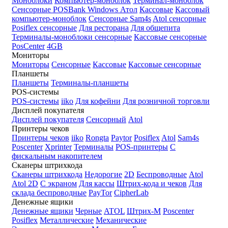
Моноблоки
Компьютер-моноблок
Терминал-моноблок
Сенсорные
POSBank
Windows
Атол
Кассовые
Кассовый
компьютер-моноблок
Сенсорные Sam4s
Atol сенсорные
Posiflex сенсорные
Для ресторана
Для общепита
Терминалы-моноблоки сенсорные
Кассовые сенсорные
PosCenter
4GB
Мониторы
Мониторы
Сенсорные
Кассовые
Кассовые сенсорные
Планшеты
Планшеты
Терминалы-планшеты
POS-системы
POS-системы
iiko
Для кофейни
Для розничной торговли
Дисплей покупателя
Дисплей покупателя
Сенсорный
Atol
Принтеры чеков
Принтеры чеков
iiko
Rongta
Paytor
Posiflex
Atol
Sam4s
Poscenter
Xprinter
Терминалы
POS-принтеры
С
фискальным накопителем
Сканеры штрихкода
Сканеры штрихкода
Недорогие
2D
Беспроводные
Atol
Atol 2D
С экраном
Для кассы
Штрих-кода и чеков
Для
склада беспроводные
PayTor
CipherLab
Денежные ящики
Денежные ящики
Черные
ATOL
Штрих-М
Poscenter
Posiflex
Металлические
Механические