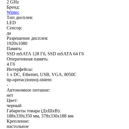
2 GHz
Бренд:
Wintec
Тип дисплея:
LED
Сенсор:
да
Разрешение дисплея:
1920x1080
Память:
SSD mSATA 128 Гб, SSD mSATA 64 Гб
Оперативная память:
4 Гб
Интерфейсы:
1 x DC, Ethernet, USB, VGA, 8050С
tip-operaczionnoj-sistem:
-
Автономное питание:
нет
Цвет:
черный
Габариты товара (ДxШxВ):
188x339x350 мм, 378х330х188 мм
Крепление:
настольное