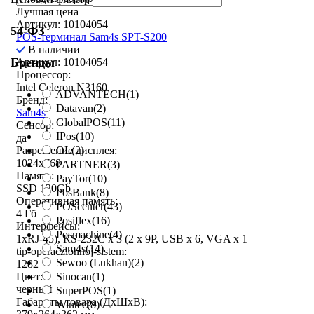
Лучшая цена
Артикул: 10104054
54-ФЗ
POS-терминал Sam4s SPT-S200
В наличии
Бренды
Артикул: 10104054
Процессор:
Intel Celeron N3160
ADVANTECH
(1)
Бренд:
Datavan
(2)
Sam4s
GlobalPOS
(11)
Сенсор:
IPos
(10)
да
OL
(2)
Разрешение дисплея:
1024x768
PARTNER
(3)
Память:
PayTor
(10)
SSD 120Gb
PosBank
(8)
Оперативная память:
POScenter
(43)
4 Гб
Posiflex
(16)
Интерфейсы:
Posmachine
(4)
1xRJ-45), RS-232C x 3 (2 x 9P, USB x 6, VGA x 1
Sam4s
(14)
tip-operaczionnoj-sistem:
Sewoo (Lukhan)
(2)
1282
Sinocan
(1)
Цвет:
черный
SuperPOS
(1)
Габариты товара (ДxШxВ):
Wintec
(8)