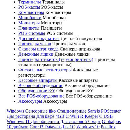
Терминалы
Терминалы
POS-кассы
POS-кассы
Компьютеры
Компьютеры
Моноблоки
Моноблоки
Мониторы
Мониторы
Планшеты
Планшеты
POS-системы
POS-системы
Дисплей покупателя
Дисплей покупателя
Принтеры чеков
Принтеры чеков
Сканеры штрихкода
Сканеры штрихкода
Денежные ящики
Денежные ящики
Принтеры этикеток (термопринтеры)
Принтеры
этикеток (термопринтеры)
Фискальные регистраторы
Фискальные
регистраторы
Кассовые аппараты
Кассовые аппараты
Весовое оборудование
Весовое оборудование
Оборудование Б/У
Оборудование Б/У
Все POS-оборудование
Все POS-оборудование
Аксессуары
Аксессуары
Windows
Сенсорные
iiko
Стационарные
Sam4s
POScenter
Для ресторана
Для кафе
4GB
С WiFi
R-Keeper
С USB
Windows 11
Для общепита
Для столовой
Смарт
Globalpos
10 дюймов
Core i3
Datavan
Для 1С
Windows 10
Posiflex