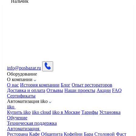
Нальчик
info@posbazar.ru
Оборудование
О компании
О нас
История компании
Блог
Опыт рестораторов
Доставка и оплата
Отзывы
Наши проекты
Акции
FAQ
Сертификаты
Автоматизация iiko
iiko
Купить iiko
iiko cloud
iiko в Москве
Тарифы
Установка
Обучение
Техническая поддержка
Автоматизация
Ресторана
Кафе
Общепита
Кофейни
Бара
Столовой
Фаст