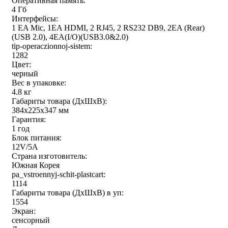
Оперативная память:
4 Гб
Интерфейсы:
1 EA Mic, 1EA HDMI, 2 RJ45, 2 RS232 DB9, 2EA (Rear)
(USB 2.0), 4EA(I/O)(USB3.0&2.0)
tip-operaczionnoj-sistem:
1282
Цвет:
черный
Вес в упаковке:
4.8 кг
Габариты товара (ДxШxВ):
384x225x347 мм
Гарантия:
1 год
Блок питания:
12V/5A
Страна изготовитель:
Южная Корея
pa_vstroennyj-schit-plastcart:
1114
Габариты товара (ДxШxВ) в уп:
1554
Экран:
сенсорный