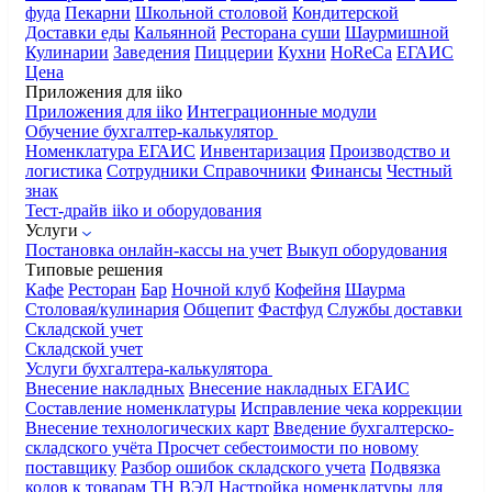
фуда
Пекарни
Школьной столовой
Кондитерской
Доставки еды
Кальянной
Ресторана суши
Шаурмишной
Кулинарии
Заведения
Пиццерии
Кухни
HoReCa
ЕГАИС
Цена
Приложения для iiko
Приложения для iiko
Интеграционные модули
Обучение бухгалтер-калькулятор
Номенклатура
ЕГАИС
Инвентаризация
Производство и
логистика
Сотрудники
Справочники
Финансы
Честный
знак
Тест-драйв iiko и оборудования
Услуги
Постановка онлайн-кассы на учет
Выкуп оборудования
Типовые решения
Кафе
Ресторан
Бар
Ночной клуб
Кофейня
Шаурма
Столовая/кулинария
Общепит
Фастфуд
Службы доставки
Складской учет
Складской учет
Услуги бухгалтера-калькулятора
Внесение накладных
Внесение накладных ЕГАИС
Составление номенклатуры
Исправление чека коррекции
Внесение технологических карт
Введение бухгалтерско-
складского учёта
Просчет себестоимости по новому
поставщику
Разбор ошибок складского учета
Подвязка
кодов к товарам ТН ВЭД
Настройка номенклатуры для