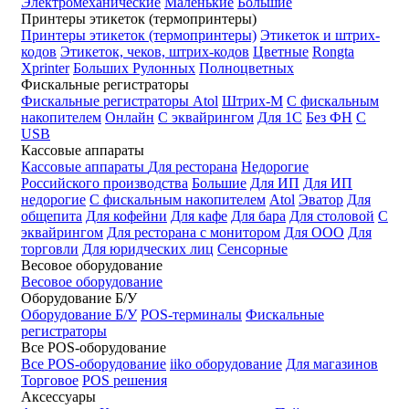
Электромеханические
Маленькие
Большие
Принтеры этикеток (термопринтеры)
Принтеры этикеток (термопринтеры)
Этикеток и штрих-
кодов
Этикеток, чеков, штрих-кодов
Цветные
Rongta
Xprinter
Больших
Рулонных
Полноцветных
Фискальные регистраторы
Фискальные регистраторы
Atol
Штрих-М
С фискальным
накопителем
Онлайн
С эквайрингом
Для 1С
Без ФН
С
USB
Кассовые аппараты
Кассовые аппараты
Для ресторана
Недорогие
Российского производства
Большие
Для ИП
Для ИП
недорогие
С фискальным накопителем
Atol
Эватор
Для
общепита
Для кофейни
Для кафе
Для бара
Для столовой
С
эквайрингом
Для ресторана с монитором
Для ООО
Для
торговли
Для юридческих лиц
Сенсорные
Весовое оборудование
Весовое оборудование
Оборудование Б/У
Оборудование Б/У
POS-терминалы
Фискальные
регистраторы
Все POS-оборудование
Все POS-оборудование
iiko оборудование
Для магазинов
Торговое
POS решения
Аксессуары