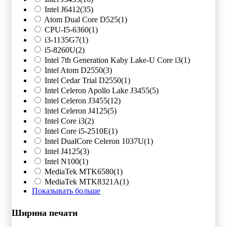
Intel J6412
(35)
Atom Dual Core D525
(1)
CPU-I5-6360
(1)
i3-1135G7
(1)
i5-8260U
(2)
Intel 7th Generation Kaby Lake-U Core i3
(1)
Intel Atom D2550
(3)
Intel Cedar Trial D2550
(1)
Intel Celeron Apollo Lake J3455
(5)
Intel Celeron J3455
(12)
Intel Celeron J4125
(5)
Intel Core i3
(2)
Intel Core i5-2510E
(1)
Intel DualCore Celeron 1037U
(1)
Intel J4125
(3)
Intel N100
(1)
MediaTek MTK6580
(1)
MediaTek MTK8321A
(1)
Показывать больше
Ширина печати