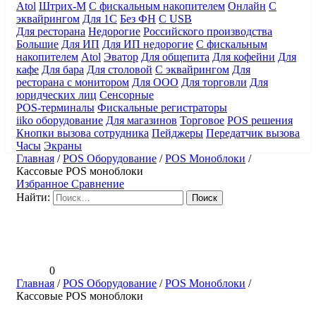
Atol
Штрих-М
С фискальным накопителем
Онлайн
С
эквайрингом
Для 1С
Без ФН
С USB
Для ресторана
Недорогие
Российского производства
Большие
Для ИП
Для ИП недорогие
С фискальным
накопителем
Atol
Эватор
Для общепита
Для кофейни
Для
кафе
Для бара
Для столовой
С эквайрингом
Для
ресторана с монитором
Для ООО
Для торговли
Для
юридческих лиц
Сенсорные
POS-терминалы
Фискальные регистраторы
iiko оборудование
Для магазинов
Торговое
POS решения
Кнопки вызова сотрудника
Пейджеры
Передатчик вызова
Часы
Экраны
Главная
/
POS Оборудование
/
POS Моноблоки
/
Кассовые POS моноблоки
Избранное
Сравнение
Найти:
0
Главная
/
POS Оборудование
/
POS Моноблоки
/
Кассовые POS моноблоки