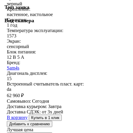
черный
Тип замка
Крепление:
настенное, настольное
Гарантия:
Вид сканера
1 год
Температура эксплуатации:
1573
Экран:
сенсорный
Блок питания:
12 В 5 А
Бренд:
Sam4s
Диагональ дисплея:
15
Встроенный считыватель пласт. карт:
da
62 960
₽
Самовывоз:
Сегодня
Доставка курьером:
Завтра
Доставка СДЭК:
от 3х дней
В корзину
Купить в 1 клик
Добавить к сравнению
Лучшая цена