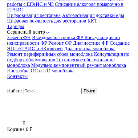
работы с ЕГАИС и ЧЗ
Списание алкоголя помарочно в
ЕГАИС
Цифровизация ресторана
Автоматизация доставки еды
Цифровая лояльность для ресторанов
ККТ
Тарифы
Сервисный центр
Замена ФН
Выездная настройка ФР
Консультация по
неисправности ФР
Ремонт ФР
Диагностика ФР
Создание
ЭЦП/ЕГАИС и ЧЗ ключей
Диагностика моноблока
Ремонт периферийных сбоев моноблока
Консультация по
подбору оборудования
Техническое обслуживание
моноблока
Модульно-компонентный ремонт моноблока
Настройка ОС и ПО моноблока
Контакты
Найти:
0
Корзина
0
₽