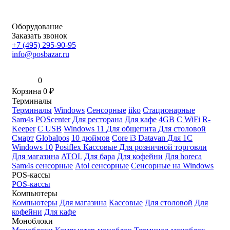
Оборудование
Заказать звонок
+7 (495) 295-90-95
info@posbazar.ru
0
Корзина
0
₽
Терминалы
Терминалы
Windows
Сенсорные
iiko
Стационарные
Sam4s
POScenter
Для ресторана
Для кафе
4GB
С WiFi
R-
Keeper
С USB
Windows 11
Для общепита
Для столовой
Смарт
Globalpos
10 дюймов
Core i3
Datavan
Для 1С
Windows 10
Posiflex
Кассовые
Для розничной торговли
Для магазина
ATOL
Для бара
Для кофейни
Для horeca
Sam4s сенсорные
Atol сенсорные
Сенсорные на Windows
POS-кассы
POS-кассы
Компьютеры
Компьютеры
Для магазина
Кассовые
Для столовой
Для
кофейни
Для кафе
Моноблоки