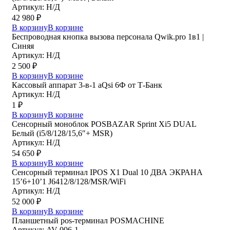
Артикул: Н/Д
42 980
₽
В корзину
В корзине
Беспроводная кнопка вызова персонала Qwik.pro 1в1 |
Cиняя
Артикул: Н/Д
2 500
₽
В корзину
В корзине
Кассовый аппарат 3-в-1 aQsi 6Ф от Т-Банк
Артикул: Н/Д
1
₽
В корзину
В корзине
Сенсорный моноблок POSBAZAR Sprint Хi5 DUAL
Белый (i5/8/128/15,6″+ MSR)
Артикул: Н/Д
54 650
₽
В корзину
В корзине
Сенсорный терминал IPOS X1 Dual 10 ДВА ЭКРАНА
15’6+10’1 J6412/8/128/MSR/WiFi
Артикул: Н/Д
52 000
₽
В корзину
В корзине
Планшетный pos-терминал POSMACHINE
Артикул: AV-006-1