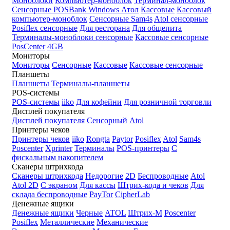
Моноблоки
Компьютер-моноблок
Терминал-моноблок
Сенсорные
POSBank
Windows
Атол
Кассовые
Кассовый
компьютер-моноблок
Сенсорные Sam4s
Atol сенсорные
Posiflex сенсорные
Для ресторана
Для общепита
Терминалы-моноблоки сенсорные
Кассовые сенсорные
PosCenter
4GB
Мониторы
Мониторы
Сенсорные
Кассовые
Кассовые сенсорные
Планшеты
Планшеты
Терминалы-планшеты
POS-системы
POS-системы
iiko
Для кофейни
Для розничной торговли
Дисплей покупателя
Дисплей покупателя
Сенсорный
Atol
Принтеры чеков
Принтеры чеков
iiko
Rongta
Paytor
Posiflex
Atol
Sam4s
Poscenter
Xprinter
Терминалы
POS-принтеры
С
фискальным накопителем
Сканеры штрихкода
Сканеры штрихкода
Недорогие
2D
Беспроводные
Atol
Atol 2D
С экраном
Для кассы
Штрих-кода и чеков
Для
склада беспроводные
PayTor
CipherLab
Денежные ящики
Денежные ящики
Черные
ATOL
Штрих-М
Poscenter
Posiflex
Металлические
Механические