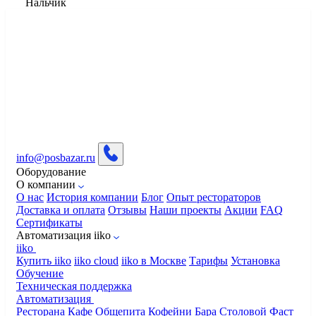
Нальчик
info@posbazar.ru
Оборудование
О компании
О нас
История компании
Блог
Опыт рестораторов
Доставка и оплата
Отзывы
Наши проекты
Акции
FAQ
Сертификаты
Автоматизация iiko
iiko
Купить iiko
iiko cloud
iiko в Москве
Тарифы
Установка
Обучение
Техническая поддержка
Автоматизация
Ресторана
Кафе
Общепита
Кофейни
Бара
Столовой
Фаст