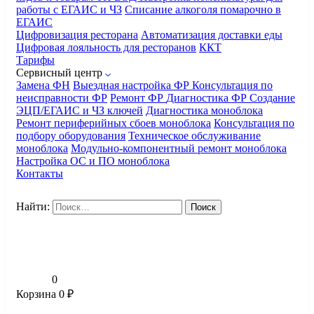
работы с ЕГАИС и ЧЗ
Списание алкоголя помарочно в
ЕГАИС
Цифровизация ресторана
Автоматизация доставки еды
Цифровая лояльность для ресторанов
ККТ
Тарифы
Сервисный центр
Замена ФН
Выездная настройка ФР
Консультация по
неисправности ФР
Ремонт ФР
Диагностика ФР
Создание
ЭЦП/ЕГАИС и ЧЗ ключей
Диагностика моноблока
Ремонт периферийных сбоев моноблока
Консультация по
подбору оборудования
Техническое обслуживание
моноблока
Модульно-компонентный ремонт моноблока
Настройка ОС и ПО моноблока
Контакты
Найти:
0
Корзина
0
₽