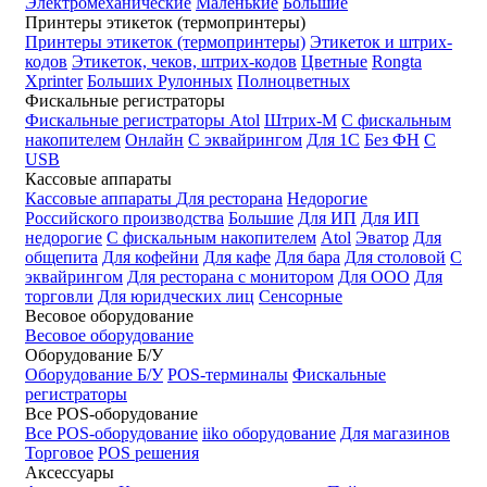
Электромеханические
Маленькие
Большие
Принтеры этикеток (термопринтеры)
Принтеры этикеток (термопринтеры)
Этикеток и штрих-
кодов
Этикеток, чеков, штрих-кодов
Цветные
Rongta
Xprinter
Больших
Рулонных
Полноцветных
Фискальные регистраторы
Фискальные регистраторы
Atol
Штрих-М
С фискальным
накопителем
Онлайн
С эквайрингом
Для 1С
Без ФН
С
USB
Кассовые аппараты
Кассовые аппараты
Для ресторана
Недорогие
Российского производства
Большие
Для ИП
Для ИП
недорогие
С фискальным накопителем
Atol
Эватор
Для
общепита
Для кофейни
Для кафе
Для бара
Для столовой
С
эквайрингом
Для ресторана с монитором
Для ООО
Для
торговли
Для юридческих лиц
Сенсорные
Весовое оборудование
Весовое оборудование
Оборудование Б/У
Оборудование Б/У
POS-терминалы
Фискальные
регистраторы
Все POS-оборудование
Все POS-оборудование
iiko оборудование
Для магазинов
Торговое
POS решения
Аксессуары