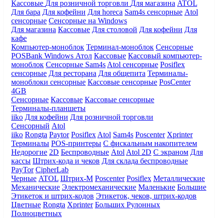
Кассовые
Для розничной торговли
Для магазина
ATOL
Для бара
Для кофейни
Для horeca
Sam4s сенсорные
Atol
сенсорные
Сенсорные на Windows
Для магазина
Кассовые
Для столовой
Для кофейни
Для
кафе
Компьютер-моноблок
Терминал-моноблок
Сенсорные
POSBank
Windows
Атол
Кассовые
Кассовый компьютер-
моноблок
Сенсорные Sam4s
Atol сенсорные
Posiflex
сенсорные
Для ресторана
Для общепита
Терминалы-
моноблоки сенсорные
Кассовые сенсорные
PosCenter
4GB
Сенсорные
Кассовые
Кассовые сенсорные
Терминалы-планшеты
iiko
Для кофейни
Для розничной торговли
Сенсорный
Atol
iiko
Rongta
Paytor
Posiflex
Atol
Sam4s
Poscenter
Xprinter
Терминалы
POS-принтеры
С фискальным накопителем
Недорогие
2D
Беспроводные
Atol
Atol 2D
С экраном
Для
кассы
Штрих-кода и чеков
Для склада беспроводные
PayTor
CipherLab
Черные
ATOL
Штрих-М
Poscenter
Posiflex
Металлические
Механические
Электромеханические
Маленькие
Большие
Этикеток и штрих-кодов
Этикеток, чеков, штрих-кодов
Цветные
Rongta
Xprinter
Больших
Рулонных
Полноцветных