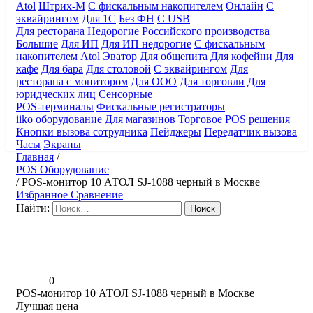
Atol
Штрих-М
С фискальным накопителем
Онлайн
С
эквайрингом
Для 1С
Без ФН
С USB
Для ресторана
Недорогие
Российского производства
Большие
Для ИП
Для ИП недорогие
С фискальным
накопителем
Atol
Эватор
Для общепита
Для кофейни
Для
кафе
Для бара
Для столовой
С эквайрингом
Для
ресторана с монитором
Для ООО
Для торговли
Для
юридческих лиц
Сенсорные
POS-терминалы
Фискальные регистраторы
iiko оборудование
Для магазинов
Торговое
POS решения
Кнопки вызова сотрудника
Пейджеры
Передатчик вызова
Часы
Экраны
Главная
/
POS Оборудование
/
POS-монитор 10 АТОЛ SJ-1088 черный в Москве
Избранное
Сравнение
Найти:
0
POS-монитор 10 АТОЛ SJ-1088 черный в Москве
Лучшая цена