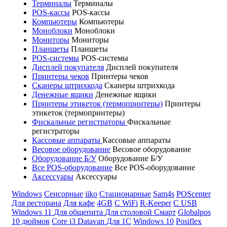
Терминалы
Терминалы
POS-кассы
POS-кассы
Компьютеры
Компьютеры
Моноблоки
Моноблоки
Мониторы
Мониторы
Планшеты
Планшеты
POS-системы
POS-системы
Дисплей покупателя
Дисплей покупателя
Принтеры чеков
Принтеры чеков
Сканеры штрихкода
Сканеры штрихкода
Денежные ящики
Денежные ящики
Принтеры этикеток (термопринтеры)
Принтеры
этикеток (термопринтеры)
Фискальные регистраторы
Фискальные
регистраторы
Кассовые аппараты
Кассовые аппараты
Весовое оборудование
Весовое оборудование
Оборудование Б/У
Оборудование Б/У
Все POS-оборудование
Все POS-оборудование
Аксессуары
Аксессуары
Windows
Сенсорные
iiko
Стационарные
Sam4s
POScenter
Для ресторана
Для кафе
4GB
С WiFi
R-Keeper
С USB
Windows 11
Для общепита
Для столовой
Смарт
Globalpos
10 дюймов
Core i3
Datavan
Для 1С
Windows 10
Posiflex