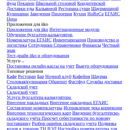
фуда
Пекарни
Школьной столовой
Кондитерской
Доставки еды
Кальянной
Ресторана суши
Шаурмишной
Кулинарии
Заведения
Пиццерии
Кухни
HoReCa
ЕГАИС
Цена
Приложения для iiko
Приложения для iiko
Интеграционные модули
Обучение бухгалтер-калькулятор
Номенклатура
ЕГАИС
Инвентаризация
Производство и
логистика
Сотрудники
Справочники
Финансы
Честный
знак
Тест-драйв iiko и оборудования
Услуги
Постановка онлайн-кассы на учет
Выкуп оборудования
Типовые решения
Кафе
Ресторан
Бар
Ночной клуб
Кофейня
Шаурма
Столовая/кулинария
Общепит
Фастфуд
Службы доставки
Складской учет
Складской учет
Услуги бухгалтера-калькулятора
Внесение накладных
Внесение накладных ЕГАИС
Составление номенклатуры
Исправление чека коррекции
Внесение технологических карт
Введение бухгалтерско-
складского учёта
Просчет себестоимости по новому
поставщику
Разбор ошибок складского учета
Подвязка
кодов к товарам ТН ВЭД
Настройка номенклатуры для