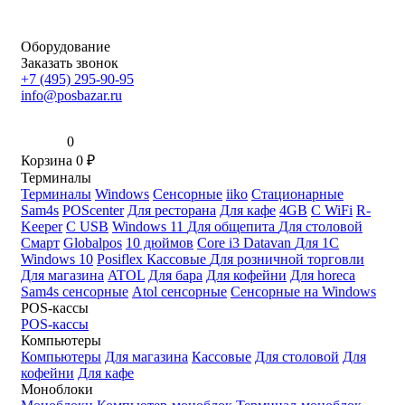
Оборудование
Заказать звонок
+7 (495) 295-90-95
info@posbazar.ru
0
Корзина
0
₽
Терминалы
Терминалы
Windows
Сенсорные
iiko
Стационарные
Sam4s
POScenter
Для ресторана
Для кафе
4GB
С WiFi
R-
Keeper
С USB
Windows 11
Для общепита
Для столовой
Смарт
Globalpos
10 дюймов
Core i3
Datavan
Для 1С
Windows 10
Posiflex
Кассовые
Для розничной торговли
Для магазина
ATOL
Для бара
Для кофейни
Для horeca
Sam4s сенсорные
Atol сенсорные
Сенсорные на Windows
POS-кассы
POS-кассы
Компьютеры
Компьютеры
Для магазина
Кассовые
Для столовой
Для
кофейни
Для кафе
Моноблоки