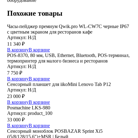
оборудование
Похожие товары
Часы-пейджер премиум Qwik.pro WL-CW7C черные IP67
с цветным экраном для ресторанов кафе
Артикул: Н/Д
11 340
₽
В корзину
В корзине
POS-8370, 80 мм, USB, Ethernet, Bluetooth, POS-терминал,
термопринтер для малого бизнеса и ресторанов
Артикул: Н/Д
7 750
₽
В корзину
В корзине
Сенсорный планшет для iikoMini Lenovo Tab P12
Артикул: Н/Д
23 000
₽
В корзину
В корзине
Posmaсhine LKS-980
Артикул: product_100
33 000
₽
В корзину
В корзине
Сенсорный моноблок POSBAZAR Sprint Хi5
(i5/8/128/15,6″)+MSR | Белый