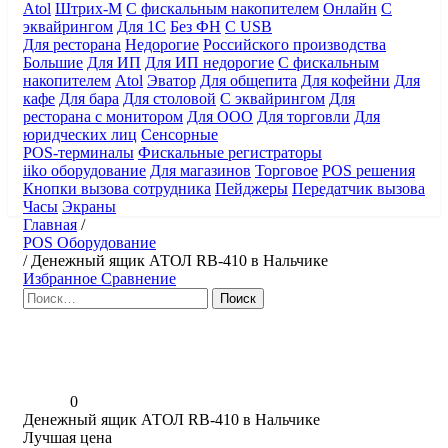
Atol
Штрих-М
С фискальным накопителем
Онлайн
С
эквайрингом
Для 1С
Без ФН
С USB
Для ресторана
Недорогие
Российского производства
Большие
Для ИП
Для ИП недорогие
С фискальным
накопителем
Atol
Эватор
Для общепита
Для кофейни
Для
кафе
Для бара
Для столовой
С эквайрингом
Для
ресторана с монитором
Для ООО
Для торговли
Для
юридческих лиц
Сенсорные
POS-терминалы
Фискальные регистраторы
iiko оборудование
Для магазинов
Торговое
POS решения
Кнопки вызова сотрудника
Пейджеры
Передатчик вызова
Часы
Экраны
Главная
/
POS Оборудование
/
Денежный ящик АТОЛ RB-410 в Нальчике
Избранное
Сравнение
Найти:
0
Денежный ящик АТОЛ RB-410 в Нальчике
Лучшая цена