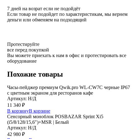
7 дней на возрат если не подойдёт
Если товар не подойдет по характеристикам, мы вернем
деньги или обменяем на подходящий
Протестируйте
все перед покупкой
Вы можете приехать к нам в офис и протестировать все
оборудование
Похожие товары
Часы-пейджер премиум Qwik.pro WL-CW7C черные IP67
с цветным экраном для ресторанов кафе
Артикул: Н/Д
11 340
₽
В корзину
В корзине
Сенсорный моноблок POSBAZAR Sprint Хi5
(i5/8/128/15,6″)+MSR | Белый
Артикул: Н/Д
42 980
₽