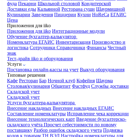
фуда
Пекарни
Школьной столовой
Кондитерской
Доставки еды
Кальянной
Ресторана суши
Шаурмишной
Кулинарии
Заведения
Пиццерии
Кухни
HoReCa
ЕГАИС
Цена
Приложения для iiko
Приложения для iiko
Интеграционные модули
Обучение бухгалтер-калькулятор
Номенклатура
ЕГАИС
Инвентаризация
Производство и
логистика
Сотрудники
Справочники
Финансы
Честный
знак
Тест-драйв iiko и оборудования
Услуги
Постановка онлайн-кассы на учет
Выкуп оборудования
Типовые решения
Кафе
Ресторан
Бар
Ночной клуб
Кофейня
Шаурма
Столовая/кулинария
Общепит
Фастфуд
Службы доставки
Складской учет
Складской учет
Услуги бухгалтера-калькулятора
Внесение накладных
Внесение накладных ЕГАИС
Составление номенклатуры
Исправление чека коррекции
Внесение технологических карт
Введение бухгалтерско-
складского учёта
Просчет себестоимости по новому
поставщику
Разбор ошибок складского учета
Подвязка
кодов к товарам ТН ВЭД
Настройка номенклатуры для