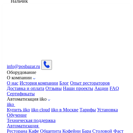
Нальчик
info@posbazar.ru
Оборудование
О компании
О нас
История компании
Блог
Опыт рестораторов
Доставка и оплата
Отзывы
Наши проекты
Акции
FAQ
Сертификаты
Автоматизация iiko
iiko
Купить iiko
iiko cloud
iiko в Москве
Тарифы
Установка
Обучение
Техническая поддержка
Автоматизация
Ресторана
Кафе
Общепита
Кофейни
Бара
Столовой
Фаст