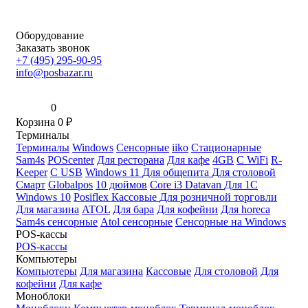
Оборудование
Заказать звонок
+7 (495) 295-90-95
info@posbazar.ru
0
Корзина
0
₽
Терминалы
Терминалы
Windows
Сенсорные
iiko
Стационарные
Sam4s
POScenter
Для ресторана
Для кафе
4GB
С WiFi
R-
Keeper
С USB
Windows 11
Для общепита
Для столовой
Смарт
Globalpos
10 дюймов
Core i3
Datavan
Для 1С
Windows 10
Posiflex
Кассовые
Для розничной торговли
Для магазина
ATOL
Для бара
Для кофейни
Для horeca
Sam4s сенсорные
Atol сенсорные
Сенсорные на Windows
POS-кассы
POS-кассы
Компьютеры
Компьютеры
Для магазина
Кассовые
Для столовой
Для
кофейни
Для кафе
Моноблоки