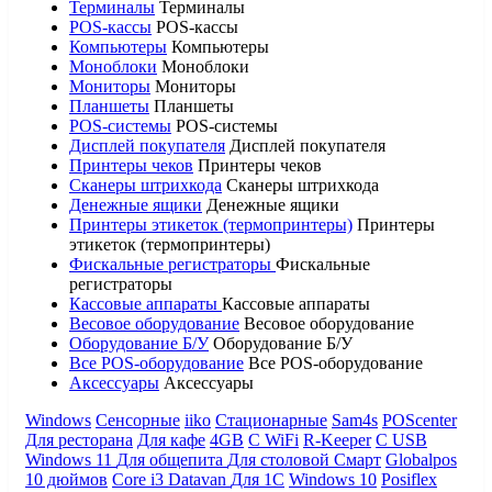
Терминалы
Терминалы
POS-кассы
POS-кассы
Компьютеры
Компьютеры
Моноблоки
Моноблоки
Мониторы
Мониторы
Планшеты
Планшеты
POS-системы
POS-системы
Дисплей покупателя
Дисплей покупателя
Принтеры чеков
Принтеры чеков
Сканеры штрихкода
Сканеры штрихкода
Денежные ящики
Денежные ящики
Принтеры этикеток (термопринтеры)
Принтеры
этикеток (термопринтеры)
Фискальные регистраторы
Фискальные
регистраторы
Кассовые аппараты
Кассовые аппараты
Весовое оборудование
Весовое оборудование
Оборудование Б/У
Оборудование Б/У
Все POS-оборудование
Все POS-оборудование
Аксессуары
Аксессуары
Windows
Сенсорные
iiko
Стационарные
Sam4s
POScenter
Для ресторана
Для кафе
4GB
С WiFi
R-Keeper
С USB
Windows 11
Для общепита
Для столовой
Смарт
Globalpos
10 дюймов
Core i3
Datavan
Для 1С
Windows 10
Posiflex