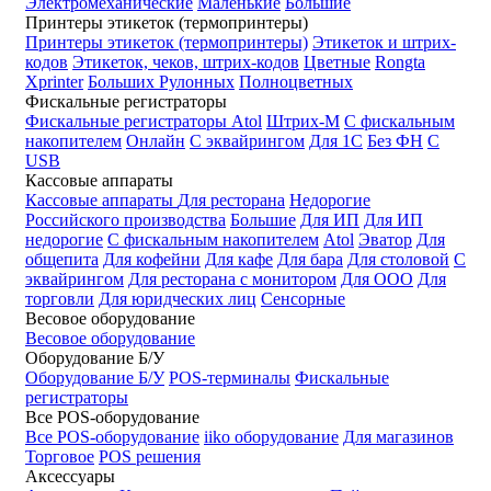
Электромеханические
Маленькие
Большие
Принтеры этикеток (термопринтеры)
Принтеры этикеток (термопринтеры)
Этикеток и штрих-
кодов
Этикеток, чеков, штрих-кодов
Цветные
Rongta
Xprinter
Больших
Рулонных
Полноцветных
Фискальные регистраторы
Фискальные регистраторы
Atol
Штрих-М
С фискальным
накопителем
Онлайн
С эквайрингом
Для 1С
Без ФН
С
USB
Кассовые аппараты
Кассовые аппараты
Для ресторана
Недорогие
Российского производства
Большие
Для ИП
Для ИП
недорогие
С фискальным накопителем
Atol
Эватор
Для
общепита
Для кофейни
Для кафе
Для бара
Для столовой
С
эквайрингом
Для ресторана с монитором
Для ООО
Для
торговли
Для юридческих лиц
Сенсорные
Весовое оборудование
Весовое оборудование
Оборудование Б/У
Оборудование Б/У
POS-терминалы
Фискальные
регистраторы
Все POS-оборудование
Все POS-оборудование
iiko оборудование
Для магазинов
Торговое
POS решения
Аксессуары