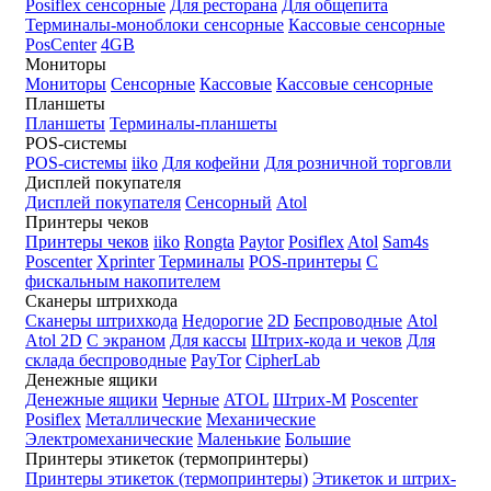
Posiflex сенсорные
Для ресторана
Для общепита
Терминалы-моноблоки сенсорные
Кассовые сенсорные
PosCenter
4GB
Мониторы
Мониторы
Сенсорные
Кассовые
Кассовые сенсорные
Планшеты
Планшеты
Терминалы-планшеты
POS-системы
POS-системы
iiko
Для кофейни
Для розничной торговли
Дисплей покупателя
Дисплей покупателя
Сенсорный
Atol
Принтеры чеков
Принтеры чеков
iiko
Rongta
Paytor
Posiflex
Atol
Sam4s
Poscenter
Xprinter
Терминалы
POS-принтеры
С
фискальным накопителем
Сканеры штрихкода
Сканеры штрихкода
Недорогие
2D
Беспроводные
Atol
Atol 2D
С экраном
Для кассы
Штрих-кода и чеков
Для
склада беспроводные
PayTor
CipherLab
Денежные ящики
Денежные ящики
Черные
ATOL
Штрих-М
Poscenter
Posiflex
Металлические
Механические
Электромеханические
Маленькие
Большие
Принтеры этикеток (термопринтеры)
Принтеры этикеток (термопринтеры)
Этикеток и штрих-