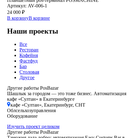
Планшетный pos-терминал POSMACHINE
Артикул: AV-006-1
24 000
₽
В корзину
В корзине
Наши проекты
Все
Ресторан
Кофейня
Фастфуд
Бар
Столовая
Другое
Другие работы PosBazar
Шашлык за городом — это тоже бизнес. Автоматизация
кафе «Султан» в Екатеринбурге
кафе «Султан», Екатеринбург, СНТ
Облсельхозуправления
Оборудование
Изучить проект целиком
Другие работы PosBazar
Таможня дала добро: автоматизация Easy Customs Bar в