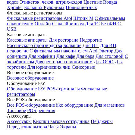
кодов
Этикеток, чеков, штрих-кодов
Цветные
Rongta
Xprinter
Больших
Рулонных
Полноцветных
Фискальные регистраторы
Фискальные регистраторы
Atol
Штрих-М
С фискальным
накопителем
Онлайн
С эквайрингом
Для 1С
Без ФН
С
USB
Кассовые аппараты
Кассовые аппараты
Для ресторана
Недорогие
Российского производства
Большие
Для ИП
Для ИП
недорогие
С фискальным накопителем
Atol
Эватор
Для
общепита
Для кофейни
Для кафе
Для бара
Для столовой
С
эквайрингом
Для ресторана с монитором
Для ООО
Для
торговли
Для юридческих лиц
Сенсорные
Весовое оборудование
Весовое оборудование
Оборудование Б/У
Оборудование Б/У
POS-терминалы
Фискальные
регистраторы
Все POS-оборудование
Все POS-оборудование
iiko оборудование
Для магазинов
Торговое
POS решения
Аксессуары
Аксессуары
Кнопки вызова сотрудника
Пейджеры
Передатчик вызова
Часы
Экраны