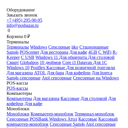
Оборудование
Заказать звонок
+7 (495) 295-90-95
info@posbazar.ru
0
Корзина
0
₽
Терминалы
Терминалы
Windows
Сенсорные
iiko
Стационарные
Sam4s
POScenter
Для ресторана
Для кафе
4GB
С WiFi
R-
Keeper
С USB
Windows 11
Для общепита
Для столовой
Смарт
Globalpos
10 дюймов
Core i3
Datavan
Для 1С
Windows 10
Posiflex
Кассовые
Для розничной торговли
Для магазина
ATOL
Для бара
Для кофейни
Для horeca
Sam4s сенсорные
Atol сенсорные
Сенсорные на Windows
POS-кассы
POS-кассы
Компьютеры
Компьютеры
Для магазина
Кассовые
Для столовой
Для
кофейни
Для кафе
Моноблоки
Моноблоки
Компьютер-моноблок
Терминал-моноблок
Сенсорные
POSBank
Windows
Атол
Кассовые
Кассовый
компьютер-моноблок
Сенсорные Sam4s
Atol сенсорные