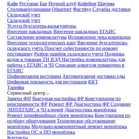
Кафе
Ресторан
Бар
Ночной клуб
Кофейня
Шаурма
Столовая/кулинария
Общепит
Фастфуд
Службы доставки
Складской учет
Складской учет
Услуги бухгалтера-калькулятора
Внесение накладных
Внесение накладных ЕГАИС
Составление номенклатуры
Исправление чека коррекции
Внесение технологических карт
Введение бухгалтерско-
складского учёта
Просчет себестоимости по новому
поставщику
Разбор ошибок складского учета
Подвязка
кодов к товарам ТН ВЭД
Настройка номенклатуры для
работы с ЕГАИС и ЧЗ
Списание алкоголя помарочно в
ЕГАИС
Цифровизация ресторана
Автоматизация доставки еды
Цифровая лояльность для ресторанов
ККТ
Тарифы
Сервисный центр
Замена ФН
Выездная настройка ФР
Консультация по
неисправности ФР
Ремонт ФР
Диагностика ФР
Создание
ЭЦП/ЕГАИС и ЧЗ ключей
Диагностика моноблока
Ремонт периферийных сбоев моноблока
Консультация по
подбору оборудования
Техническое обслуживание
моноблока
Модульно-компонентный ремонт моноблока
Настройка ОС и ПО моноблока
Контакты