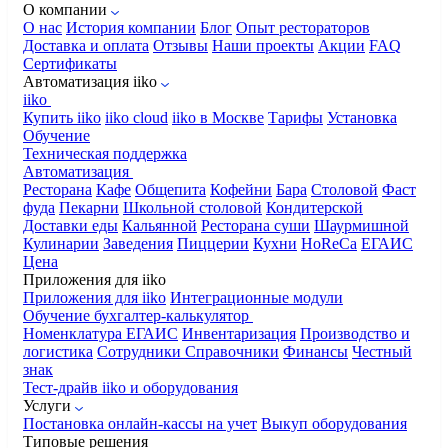
О компании
О нас
История компании
Блог
Опыт рестораторов
Доставка и оплата
Отзывы
Наши проекты
Акции
FAQ
Сертификаты
Автоматизация iiko
iiko
Купить iiko
iiko cloud
iiko в Москве
Тарифы
Установка
Обучение
Техническая поддержка
Автоматизация
Ресторана
Кафе
Общепита
Кофейни
Бара
Столовой
Фаст
фуда
Пекарни
Школьной столовой
Кондитерской
Доставки еды
Кальянной
Ресторана суши
Шаурмишной
Кулинарии
Заведения
Пиццерии
Кухни
HoReCa
ЕГАИС
Цена
Приложения для iiko
Приложения для iiko
Интеграционные модули
Обучение бухгалтер-калькулятор
Номенклатура
ЕГАИС
Инвентаризация
Производство и
логистика
Сотрудники
Справочники
Финансы
Честный
знак
Тест-драйв iiko и оборудования
Услуги
Постановка онлайн-кассы на учет
Выкуп оборудования
Типовые решения