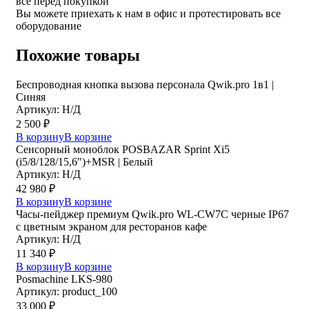
все перед покупкой
Вы можете приехать к нам в офис и протестировать все
оборудование
Похожие товары
Беспроводная кнопка вызова персонала Qwik.pro 1в1 |
Cиняя
Артикул: Н/Д
2 500
₽
В корзину
В корзине
Сенсорный моноблок POSBAZAR Sprint Хi5
(i5/8/128/15,6″)+MSR | Белый
Артикул: Н/Д
42 980
₽
В корзину
В корзине
Часы-пейджер премиум Qwik.pro WL-CW7C черные IP67
с цветным экраном для ресторанов кафе
Артикул: Н/Д
11 340
₽
В корзину
В корзине
Posmaсhine LKS-980
Артикул: product_100
33 000
₽