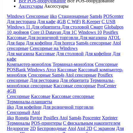
Все POS-оборудование
Все POS-оборудование
Аксессуары
Аксессуары
Windows
Сенсорные
iiko
Стационарные
Sam4s
POScenter
Для ресторана
Для кафе
4GB
С WiFi
R-Keeper
С USB
Windows 11
Для общепита
Для столовой
Смарт
Globalpos
10 дюймов
Core i3
Datavan
Для 1С
Windows 10
Posiflex
Кассовые
Для розничной торговли
Для магазина
ATOL
Для бара
Для кофейни
Для horeca
Sam4s сенсорные
Atol
сенсорные
Сенсорные на Windows
Для магазина
Кассовые
Для столовой
Для кофейни
Для
кафе
Компьютер-моноблок
Терминал-моноблок
Сенсорные
POSBank
Windows
Атол
Кассовые
Кассовый компьютер-
моноблок
Сенсорные Sam4s
Atol сенсорные
Posiflex
сенсорные
Для ресторана
Для общепита
Терминалы-
моноблоки сенсорные
Кассовые сенсорные
PosCenter
4GB
Сенсорные
Кассовые
Кассовые сенсорные
Терминалы-планшеты
iiko
Для кофейни
Для розничной торговли
Сенсорный
Atol
iiko
Rongta
Paytor
Posiflex
Atol
Sam4s
Poscenter
Xprinter
Терминалы
POS-принтеры
С фискальным накопителем
Недорогие
2D
Беспроводные
Atol
Atol 2D
С экраном
Для