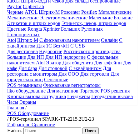
кассы
Штрих-кода и чеков
Для склада беспроводные
PayTor
CipherLab
Черные
ATOL
Штрих-М
Poscenter
Posiflex
Металлические
Механические
Электромеханические
Маленькие
Большие
Этикеток и штрих-кодов
Этикеток, чеков, штрих-кодов
Цветные
Rongta
Xprinter
Больших
Рулонных
Полноцветных
Atol
Штрих-М
С фискальным накопителем
Онлайн
С
эквайрингом
Для 1С
Без ФН
С USB
Для ресторана
Недорогие
Российского производства
Большие
Для ИП
Для ИП недорогие
С фискальным
накопителем
Atol
Эватор
Для общепита
Для кофейни
Для
кафе
Для бара
Для столовой
С эквайрингом
Для
ресторана с монитором
Для ООО
Для торговли
Для
юридческих лиц
Сенсорные
POS-терминалы
Фискальные регистраторы
iiko оборудование
Для магазинов
Торговое
POS решения
Кнопки вызова сотрудника
Пейджеры
Передатчик вызова
Часы
Экраны
Главная
/
POS Оборудование
/
POS-терминал SPARK-TT-2215.2U2-23
Избранное
Сравнение
Найти: