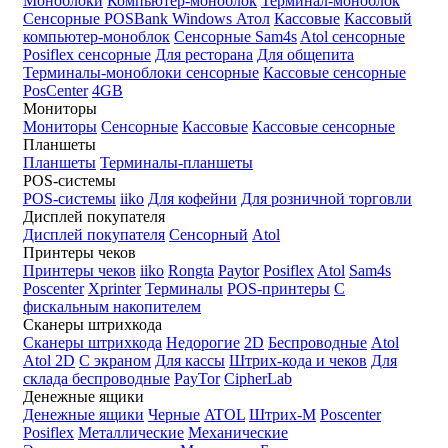
Моноблоки
Компьютер-моноблок
Терминал-моноблок
Сенсорные
POSBank
Windows
Атол
Кассовые
Кассовый
компьютер-моноблок
Сенсорные Sam4s
Atol сенсорные
Posiflex сенсорные
Для ресторана
Для общепита
Терминалы-моноблоки сенсорные
Кассовые сенсорные
PosCenter
4GB
Мониторы
Мониторы
Сенсорные
Кассовые
Кассовые сенсорные
Планшеты
Планшеты
Терминалы-планшеты
POS-системы
POS-системы
iiko
Для кофейни
Для розничной торговли
Дисплей покупателя
Дисплей покупателя
Сенсорный
Atol
Принтеры чеков
Принтеры чеков
iiko
Rongta
Paytor
Posiflex
Atol
Sam4s
Poscenter
Xprinter
Терминалы
POS-принтеры
С
фискальным накопителем
Сканеры штрихкода
Сканеры штрихкода
Недорогие
2D
Беспроводные
Atol
Atol 2D
С экраном
Для кассы
Штрих-кода и чеков
Для
склада беспроводные
PayTor
CipherLab
Денежные ящики
Денежные ящики
Черные
ATOL
Штрих-М
Poscenter
Posiflex
Металлические
Механические