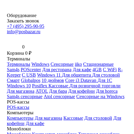
Оборудование
Заказать звонок
+7 (495) 295-90-95
info@posbazar.ru
0
Корзина
0
₽
Терминалы
Терминалы
Windows
Сенсорные
iiko
Стационарные
Sam4s
POScenter
Для ресторана
Для кафе
4GB
С WiFi
R-
Keeper
С USB
Windows 11
Для общепита
Для столовой
Смарт
Globalpos
10 дюймов
Core i3
Datavan
Для 1С
Windows 10
Posiflex
Кассовые
Для розничной торговли
Для магазина
ATOL
Для бара
Для кофейни
Для horeca
Sam4s сенсорные
Atol сенсорные
Сенсорные на Windows
POS-кассы
POS-кассы
Компьютеры
Компьютеры
Для магазина
Кассовые
Для столовой
Для
кофейни
Для кафе
Моноблоки