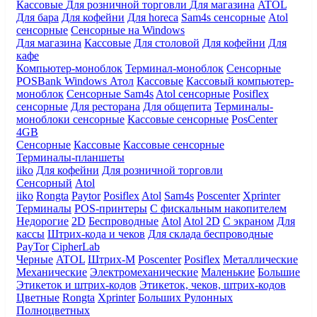
Кассовые
Для розничной торговли
Для магазина
ATOL
Для бара
Для кофейни
Для horeca
Sam4s сенсорные
Atol
сенсорные
Сенсорные на Windows
Для магазина
Кассовые
Для столовой
Для кофейни
Для
кафе
Компьютер-моноблок
Терминал-моноблок
Сенсорные
POSBank
Windows
Атол
Кассовые
Кассовый компьютер-
моноблок
Сенсорные Sam4s
Atol сенсорные
Posiflex
сенсорные
Для ресторана
Для общепита
Терминалы-
моноблоки сенсорные
Кассовые сенсорные
PosCenter
4GB
Сенсорные
Кассовые
Кассовые сенсорные
Терминалы-планшеты
iiko
Для кофейни
Для розничной торговли
Сенсорный
Atol
iiko
Rongta
Paytor
Posiflex
Atol
Sam4s
Poscenter
Xprinter
Терминалы
POS-принтеры
С фискальным накопителем
Недорогие
2D
Беспроводные
Atol
Atol 2D
С экраном
Для
кассы
Штрих-кода и чеков
Для склада беспроводные
PayTor
CipherLab
Черные
ATOL
Штрих-М
Poscenter
Posiflex
Металлические
Механические
Электромеханические
Маленькие
Большие
Этикеток и штрих-кодов
Этикеток, чеков, штрих-кодов
Цветные
Rongta
Xprinter
Больших
Рулонных
Полноцветных