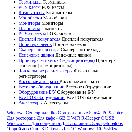
Терминалы
Терминалы
POS-кассы
POS-кассы
Компьютеры
Компьютеры
Моноблоки
Моноблоки
Мониторы
Мониторы
Планшеты
Планшеты
POS-системы
POS-системы
Дисплей покупателя
Дисплей покупателя
Принтеры чеков
Принтеры чеков
Сканеры штрихкода
Сканеры штрихкода
Денежные ящики
Денежные ящики
Принтеры этикеток (термопринтеры)
Принтеры
этикеток (термопринтеры)
Фискальные регистраторы
Фискальные
регистраторы
Кассовые аппараты
Кассовые аппараты
Весовое оборудование
Весовое оборудование
Оборудование Б/У
Оборудование Б/У
Все POS-оборудование
Все POS-оборудование
Аксессуары
Аксессуары
Windows
Сенсорные
iiko
Стационарные
Sam4s
POScenter
Для ресторана
Для кафе
4GB
С WiFi
R-Keeper
С USB
Windows 11
Для общепита
Для столовой
Смарт
Globalpos
10 дюймов
Core i3
Datavan
Для 1С
Windows 10
Posiflex