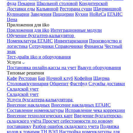
фуда
Пекарни
Школьной столовой
Кондитерской
Доставки еды
Кальянной
Ресторана суши
Шаурмишной
Кулинарии
Заведения
Пиццерии
Кухни
HoReCa
ЕГАИС
Цена
Приложения для iiko
Приложения для iiko
Интеграционные модули
Обучение бухгалтер-калькулятор
Номенклатура
ЕГАИС
Инвентаризация
Производство и
логистика
Сотрудники
Справочники
Финансы
Честный
знак
Тест-драйв iiko и оборудования
Услуги
Постановка онлайн-кассы на учет
Выкуп оборудования
Типовые решения
Кафе
Ресторан
Бар
Ночной клуб
Кофейня
Шаурма
Столовая/кулинария
Общепит
Фастфуд
Службы доставки
Складской учет
Складской учет
Услуги бухгалтера-калькулятора
Внесение накладных
Внесение накладных ЕГАИС
Составление номенклатуры
Исправление чека коррекции
Внесение технологических карт
Введение бухгалтерско-
складского учёта
Просчет себестоимости по новому
поставщику
Разбор ошибок складского учета
Подвязка
кодов к товарам ТН ВЭД
Настройка номенклатуры для