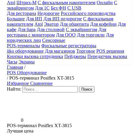
Atol
Штрих-М
С фискальным накопителем
Онлайн
С
эквайрингом
Для 1С
Без ФН
С USB
Для ресторана
Недорогие
Российского производства
Большие
Для ИП
Для ИП недорогие
С фискальным
накопителем
Atol
Эватор
Для общепита
Для кофейни
Для
кафе
Для бара
Для столовой
С эквайрингом
Для
ресторана с монитором
Для ООО
Для торговли
Для
юридческих лиц
Сенсорные
POS-терминалы
Фискальные регистраторы
iiko оборудование
Для магазинов
Торговое
POS решения
Кнопки вызова сотрудника
Пейджеры
Передатчик вызова
Часы
Экраны
Главная
/
POS Оборудование
/
POS-терминал Posiflex XT-3815
Избранное
Сравнение
Найти:
0
POS-терминал Posiflex XT-3815
Лучшая цена