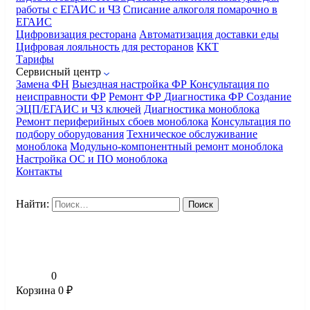
работы с ЕГАИС и ЧЗ
Списание алкоголя помарочно в
ЕГАИС
Цифровизация ресторана
Автоматизация доставки еды
Цифровая лояльность для ресторанов
ККТ
Тарифы
Сервисный центр
Замена ФН
Выездная настройка ФР
Консультация по
неисправности ФР
Ремонт ФР
Диагностика ФР
Создание
ЭЦП/ЕГАИС и ЧЗ ключей
Диагностика моноблока
Ремонт периферийных сбоев моноблока
Консультация по
подбору оборудования
Техническое обслуживание
моноблока
Модульно-компонентный ремонт моноблока
Настройка ОС и ПО моноблока
Контакты
Найти:
0
Корзина
0
₽