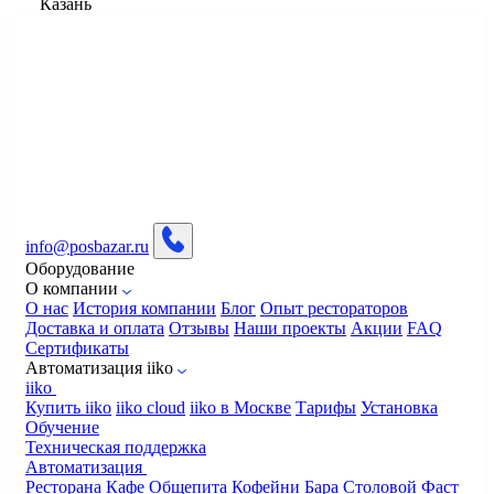
Казань
info@posbazar.ru
Оборудование
О компании
О нас
История компании
Блог
Опыт рестораторов
Доставка и оплата
Отзывы
Наши проекты
Акции
FAQ
Сертификаты
Автоматизация iiko
iiko
Купить iiko
iiko cloud
iiko в Москве
Тарифы
Установка
Обучение
Техническая поддержка
Автоматизация
Ресторана
Кафе
Общепита
Кофейни
Бара
Столовой
Фаст