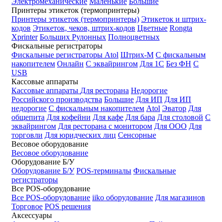
Электромеханические
Маленькие
Большие
Принтеры этикеток (термопринтеры)
Принтеры этикеток (термопринтеры)
Этикеток и штрих-
кодов
Этикеток, чеков, штрих-кодов
Цветные
Rongta
Xprinter
Больших
Рулонных
Полноцветных
Фискальные регистраторы
Фискальные регистраторы
Atol
Штрих-М
С фискальным
накопителем
Онлайн
С эквайрингом
Для 1С
Без ФН
С
USB
Кассовые аппараты
Кассовые аппараты
Для ресторана
Недорогие
Российского производства
Большие
Для ИП
Для ИП
недорогие
С фискальным накопителем
Atol
Эватор
Для
общепита
Для кофейни
Для кафе
Для бара
Для столовой
С
эквайрингом
Для ресторана с монитором
Для ООО
Для
торговли
Для юридческих лиц
Сенсорные
Весовое оборудование
Весовое оборудование
Оборудование Б/У
Оборудование Б/У
POS-терминалы
Фискальные
регистраторы
Все POS-оборудование
Все POS-оборудование
iiko оборудование
Для магазинов
Торговое
POS решения
Аксессуары