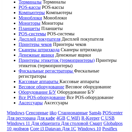
Терминалы
Терминалы
POS-кассы
POS-кассы
Компьютеры
Компьютеры
Моноблоки
Моноблоки
Мониторы
Мониторы
Планшеты
Планшеты
POS-системы
POS-системы
Дисплей покупателя
Дисплей покупателя
Принтеры чеков
Принтеры чеков
Сканеры штрихкода
Сканеры штрихкода
Денежные ящики
Денежные ящики
Принтеры этикеток (термопринтеры)
Принтеры
этикеток (термопринтеры)
Фискальные регистраторы
Фискальные
регистраторы
Кассовые аппараты
Кассовые аппараты
Весовое оборудование
Весовое оборудование
Оборудование Б/У
Оборудование Б/У
Все POS-оборудование
Все POS-оборудование
Аксессуары
Аксессуары
Windows
Сенсорные
iiko
Стационарные
Sam4s
POScenter
Для ресторана
Для кафе
4GB
С WiFi
R-Keeper
С USB
Windows 11
Для общепита
Для столовой
Смарт
Globalpos
10 дюймов
Core i3
Datavan
Для 1С
Windows 10
Posiflex