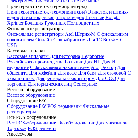
Электромеханические
Маленькие
Большие
Принтеры этикеток (термопринтеры)
Принтеры этикеток (термопринтеры)
Этикеток и штрих-
кодов
Этикеток, чеков, штрих-кодов
Цветные
Rongta
Xprinter
Больших
Рулонных
Полноцветных
Фискальные регистраторы
Фискальные регистраторы
Atol
Штрих-М
С фискальным
накопителем
Онлайн
С эквайрингом
Для 1С
Без ФН
С
USB
Кассовые аппараты
Кассовые аппараты
Для ресторана
Недорогие
Российского производства
Большие
Для ИП
Для ИП
недорогие
С фискальным накопителем
Atol
Эватор
Для
общепита
Для кофейни
Для кафе
Для бара
Для столовой
С
эквайрингом
Для ресторана с монитором
Для ООО
Для
торговли
Для юридческих лиц
Сенсорные
Весовое оборудование
Весовое оборудование
Оборудование Б/У
Оборудование Б/У
POS-терминалы
Фискальные
регистраторы
Все POS-оборудование
Все POS-оборудование
iiko оборудование
Для магазинов
Торговое
POS решения
Аксессуары