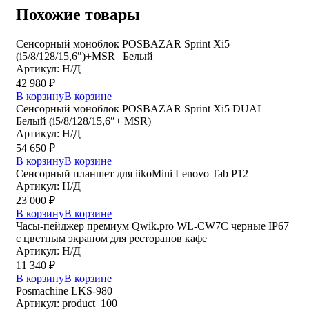
Похожие товары
Сенсорный моноблок POSBAZAR Sprint Хi5
(i5/8/128/15,6″)+MSR | Белый
Артикул: Н/Д
42 980
₽
В корзину
В корзине
Сенсорный моноблок POSBAZAR Sprint Хi5 DUAL
Белый (i5/8/128/15,6″+ MSR)
Артикул: Н/Д
54 650
₽
В корзину
В корзине
Сенсорный планшет для iikoMini Lenovo Tab P12
Артикул: Н/Д
23 000
₽
В корзину
В корзине
Часы-пейджер премиум Qwik.pro WL-CW7C черные IP67
с цветным экраном для ресторанов кафе
Артикул: Н/Д
11 340
₽
В корзину
В корзине
Posmaсhine LKS-980
Артикул: product_100