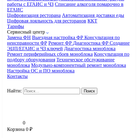
работы с ЕГАИС и ЧЗ
Списание алкоголя помарочно в
ЕГАИС
Цифровизация ресторана
Автоматизация доставки еды
Цифровая лояльность для ресторанов
ККТ
Тарифы
Сервисный центр
Замена ФН
Выездная настройка ФР
Консультация по
неисправности ФР
Ремонт ФР
Диагностика ФР
Создание
ЭЦП/ЕГАИС и ЧЗ ключей
Диагностика моноблока
Ремонт периферийных сбоев моноблока
Консультация по
подбору оборудования
Техническое обслуживание
моноблока
Модульно-компонентный ремонт моноблока
Настройка ОС и ПО моноблока
Контакты
Найти:
0
Корзина
0
₽