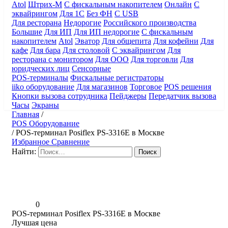
Atol
Штрих-М
С фискальным накопителем
Онлайн
С
эквайрингом
Для 1С
Без ФН
С USB
Для ресторана
Недорогие
Российского производства
Большие
Для ИП
Для ИП недорогие
С фискальным
накопителем
Atol
Эватор
Для общепита
Для кофейни
Для
кафе
Для бара
Для столовой
С эквайрингом
Для
ресторана с монитором
Для ООО
Для торговли
Для
юридческих лиц
Сенсорные
POS-терминалы
Фискальные регистраторы
iiko оборудование
Для магазинов
Торговое
POS решения
Кнопки вызова сотрудника
Пейджеры
Передатчик вызова
Часы
Экраны
Главная
/
POS Оборудование
/
POS-терминал Posiflex PS-3316E в Москве
Избранное
Сравнение
Найти:
0
POS-терминал Posiflex PS-3316E в Москве
Лучшая цена