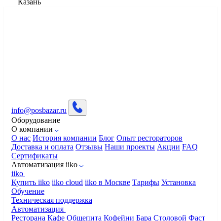
Казань
info@posbazar.ru
Оборудование
О компании
О нас
История компании
Блог
Опыт рестораторов
Доставка и оплата
Отзывы
Наши проекты
Акции
FAQ
Сертификаты
Автоматизация iiko
iiko
Купить iiko
iiko cloud
iiko в Москве
Тарифы
Установка
Обучение
Техническая поддержка
Автоматизация
Ресторана
Кафе
Общепита
Кофейни
Бара
Столовой
Фаст