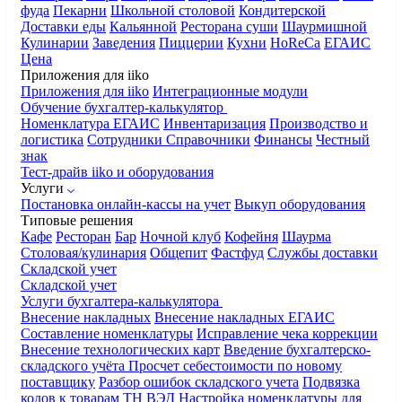
фуда
Пекарни
Школьной столовой
Кондитерской
Доставки еды
Кальянной
Ресторана суши
Шаурмишной
Кулинарии
Заведения
Пиццерии
Кухни
HoReCa
ЕГАИС
Цена
Приложения для iiko
Приложения для iiko
Интеграционные модули
Обучение бухгалтер-калькулятор
Номенклатура
ЕГАИС
Инвентаризация
Производство и
логистика
Сотрудники
Справочники
Финансы
Честный
знак
Тест-драйв iiko и оборудования
Услуги
Постановка онлайн-кассы на учет
Выкуп оборудования
Типовые решения
Кафе
Ресторан
Бар
Ночной клуб
Кофейня
Шаурма
Столовая/кулинария
Общепит
Фастфуд
Службы доставки
Складской учет
Складской учет
Услуги бухгалтера-калькулятора
Внесение накладных
Внесение накладных ЕГАИС
Составление номенклатуры
Исправление чека коррекции
Внесение технологических карт
Введение бухгалтерско-
складского учёта
Просчет себестоимости по новому
поставщику
Разбор ошибок складского учета
Подвязка
кодов к товарам ТН ВЭД
Настройка номенклатуры для