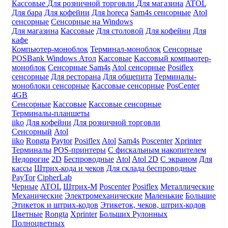
Кассовые
Для розничной торговли
Для магазина
ATOL
Для бара
Для кофейни
Для horeca
Sam4s сенсорные
Atol
сенсорные
Сенсорные на Windows
Для магазина
Кассовые
Для столовой
Для кофейни
Для
кафе
Компьютер-моноблок
Терминал-моноблок
Сенсорные
POSBank
Windows
Атол
Кассовые
Кассовый компьютер-
моноблок
Сенсорные Sam4s
Atol сенсорные
Posiflex
сенсорные
Для ресторана
Для общепита
Терминалы-
моноблоки сенсорные
Кассовые сенсорные
PosCenter
4GB
Сенсорные
Кассовые
Кассовые сенсорные
Терминалы-планшеты
iiko
Для кофейни
Для розничной торговли
Сенсорный
Atol
iiko
Rongta
Paytor
Posiflex
Atol
Sam4s
Poscenter
Xprinter
Терминалы
POS-принтеры
С фискальным накопителем
Недорогие
2D
Беспроводные
Atol
Atol 2D
С экраном
Для
кассы
Штрих-кода и чеков
Для склада беспроводные
PayTor
CipherLab
Черные
ATOL
Штрих-М
Poscenter
Posiflex
Металлические
Механические
Электромеханические
Маленькие
Большие
Этикеток и штрих-кодов
Этикеток, чеков, штрих-кодов
Цветные
Rongta
Xprinter
Больших
Рулонных
Полноцветных