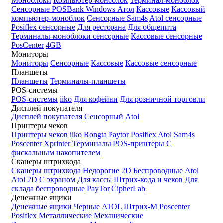
Моноблоки
Компьютер-моноблок
Терминал-моноблок
Сенсорные
POSBank
Windows
Атол
Кассовые
Кассовый
компьютер-моноблок
Сенсорные Sam4s
Atol сенсорные
Posiflex сенсорные
Для ресторана
Для общепита
Терминалы-моноблоки сенсорные
Кассовые сенсорные
PosCenter
4GB
Мониторы
Мониторы
Сенсорные
Кассовые
Кассовые сенсорные
Планшеты
Планшеты
Терминалы-планшеты
POS-системы
POS-системы
iiko
Для кофейни
Для розничной торговли
Дисплей покупателя
Дисплей покупателя
Сенсорный
Atol
Принтеры чеков
Принтеры чеков
iiko
Rongta
Paytor
Posiflex
Atol
Sam4s
Poscenter
Xprinter
Терминалы
POS-принтеры
С
фискальным накопителем
Сканеры штрихкода
Сканеры штрихкода
Недорогие
2D
Беспроводные
Atol
Atol 2D
С экраном
Для кассы
Штрих-кода и чеков
Для
склада беспроводные
PayTor
CipherLab
Денежные ящики
Денежные ящики
Черные
ATOL
Штрих-М
Poscenter
Posiflex
Металлические
Механические