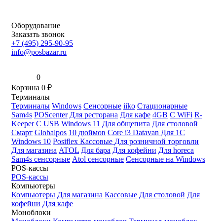
Оборудование
Заказать звонок
+7 (495) 295-90-95
info@posbazar.ru
0
Корзина
0
₽
Терминалы
Терминалы
Windows
Сенсорные
iiko
Стационарные
Sam4s
POScenter
Для ресторана
Для кафе
4GB
С WiFi
R-
Keeper
С USB
Windows 11
Для общепита
Для столовой
Смарт
Globalpos
10 дюймов
Core i3
Datavan
Для 1С
Windows 10
Posiflex
Кассовые
Для розничной торговли
Для магазина
ATOL
Для бара
Для кофейни
Для horeca
Sam4s сенсорные
Atol сенсорные
Сенсорные на Windows
POS-кассы
POS-кассы
Компьютеры
Компьютеры
Для магазина
Кассовые
Для столовой
Для
кофейни
Для кафе
Моноблоки