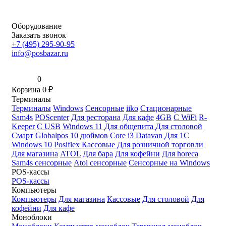
Оборудование
Заказать звонок
+7 (495) 295-90-95
info@posbazar.ru
0
Корзина
0
₽
Терминалы
Терминалы
Windows
Сенсорные
iiko
Стационарные
Sam4s
POScenter
Для ресторана
Для кафе
4GB
С WiFi
R-
Keeper
С USB
Windows 11
Для общепита
Для столовой
Смарт
Globalpos
10 дюймов
Core i3
Datavan
Для 1С
Windows 10
Posiflex
Кассовые
Для розничной торговли
Для магазина
ATOL
Для бара
Для кофейни
Для horeca
Sam4s сенсорные
Atol сенсорные
Сенсорные на Windows
POS-кассы
POS-кассы
Компьютеры
Компьютеры
Для магазина
Кассовые
Для столовой
Для
кофейни
Для кафе
Моноблоки