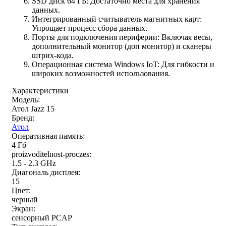
SSD диск 64 ГБ: Достаточно места для хранения
данных.
Интегрированный считыватель магнитных карт:
Упрощает процесс сбора данных.
Порты для подключения периферии: Включая весы,
дополнительный монитор (доп монитор) и сканеры
штрих-кода.
Операционная система Windows IoT: Для гибкости и
широких возможностей использования.
Характеристики
Модель:
Атол Jazz 15
Бренд:
Атол
Оперативная память:
4 Гб
proizvoditelnost-proczes:
1.5 - 2.3 GHz
Диагональ дисплея:
15
Цвет:
черный
Экран:
сенсорный PCAP