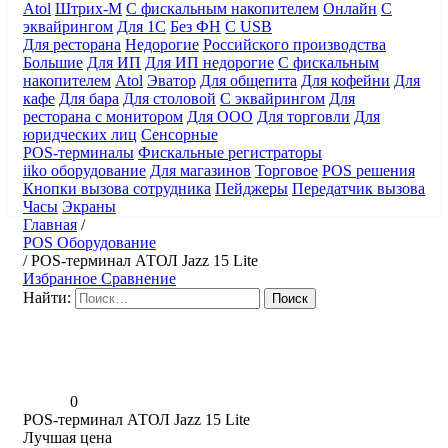
Atol
Штрих-М
С фискальным накопителем
Онлайн
С
эквайрингом
Для 1С
Без ФН
С USB
Для ресторана
Недорогие
Российского производства
Большие
Для ИП
Для ИП недорогие
С фискальным
накопителем
Atol
Эватор
Для общепита
Для кофейни
Для
кафе
Для бара
Для столовой
С эквайрингом
Для
ресторана с монитором
Для ООО
Для торговли
Для
юридческих лиц
Сенсорные
POS-терминалы
Фискальные регистраторы
iiko оборудование
Для магазинов
Торговое
POS решения
Кнопки вызова сотрудника
Пейджеры
Передатчик вызова
Часы
Экраны
Главная
/
POS Оборудование
/
POS-терминал АТОЛ Jazz 15 Lite
Избранное
Сравнение
Найти:
0
POS-терминал АТОЛ Jazz 15 Lite
Лучшая цена