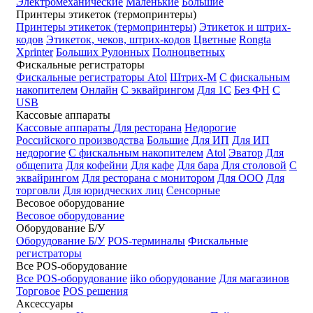
Электромеханические
Маленькие
Большие
Принтеры этикеток (термопринтеры)
Принтеры этикеток (термопринтеры)
Этикеток и штрих-
кодов
Этикеток, чеков, штрих-кодов
Цветные
Rongta
Xprinter
Больших
Рулонных
Полноцветных
Фискальные регистраторы
Фискальные регистраторы
Atol
Штрих-М
С фискальным
накопителем
Онлайн
С эквайрингом
Для 1С
Без ФН
С
USB
Кассовые аппараты
Кассовые аппараты
Для ресторана
Недорогие
Российского производства
Большие
Для ИП
Для ИП
недорогие
С фискальным накопителем
Atol
Эватор
Для
общепита
Для кофейни
Для кафе
Для бара
Для столовой
С
эквайрингом
Для ресторана с монитором
Для ООО
Для
торговли
Для юридческих лиц
Сенсорные
Весовое оборудование
Весовое оборудование
Оборудование Б/У
Оборудование Б/У
POS-терминалы
Фискальные
регистраторы
Все POS-оборудование
Все POS-оборудование
iiko оборудование
Для магазинов
Торговое
POS решения
Аксессуары