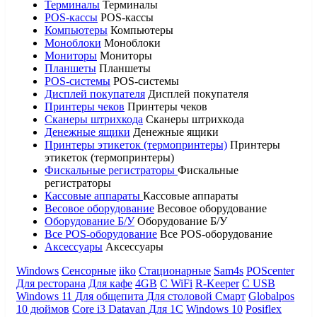
Терминалы
Терминалы
POS-кассы
POS-кассы
Компьютеры
Компьютеры
Моноблоки
Моноблоки
Мониторы
Мониторы
Планшеты
Планшеты
POS-системы
POS-системы
Дисплей покупателя
Дисплей покупателя
Принтеры чеков
Принтеры чеков
Сканеры штрихкода
Сканеры штрихкода
Денежные ящики
Денежные ящики
Принтеры этикеток (термопринтеры)
Принтеры
этикеток (термопринтеры)
Фискальные регистраторы
Фискальные
регистраторы
Кассовые аппараты
Кассовые аппараты
Весовое оборудование
Весовое оборудование
Оборудование Б/У
Оборудование Б/У
Все POS-оборудование
Все POS-оборудование
Аксессуары
Аксессуары
Windows
Сенсорные
iiko
Стационарные
Sam4s
POScenter
Для ресторана
Для кафе
4GB
С WiFi
R-Keeper
С USB
Windows 11
Для общепита
Для столовой
Смарт
Globalpos
10 дюймов
Core i3
Datavan
Для 1С
Windows 10
Posiflex