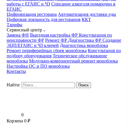
работы с ЕГАИС и ЧЗ
Списание алкоголя помарочно в
ЕГАИС
Цифровизация ресторана
Автоматизация доставки еды
Цифровая лояльность для ресторанов
ККТ
Тарифы
Сервисный центр
Замена ФН
Выездная настройка ФР
Консультация по
неисправности ФР
Ремонт ФР
Диагностика ФР
Создание
ЭЦП/ЕГАИС и ЧЗ ключей
Диагностика моноблока
Ремонт периферийных сбоев моноблока
Консультация по
подбору оборудования
Техническое обслуживание
моноблока
Модульно-компонентный ремонт моноблока
Настройка ОС и ПО моноблока
Контакты
Найти:
0
Корзина
0
₽