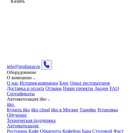
Казань
info@posbazar.ru
Оборудование
О компании
О нас
История компании
Блог
Опыт рестораторов
Доставка и оплата
Отзывы
Наши проекты
Акции
FAQ
Сертификаты
Автоматизация iiko
iiko
Купить iiko
iiko cloud
iiko в Москве
Тарифы
Установка
Обучение
Техническая поддержка
Автоматизация
Ресторана
Кафе
Общепита
Кофейни
Бара
Столовой
Фаст