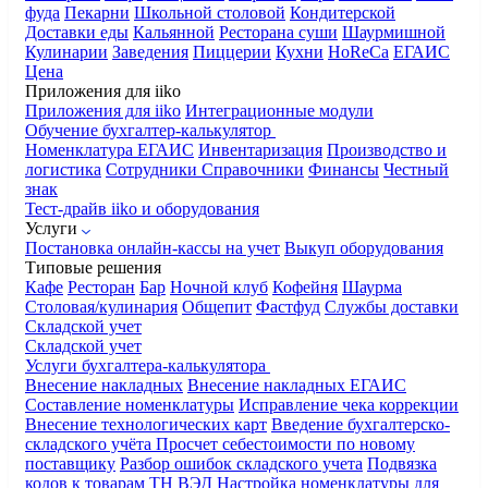
фуда
Пекарни
Школьной столовой
Кондитерской
Доставки еды
Кальянной
Ресторана суши
Шаурмишной
Кулинарии
Заведения
Пиццерии
Кухни
HoReCa
ЕГАИС
Цена
Приложения для iiko
Приложения для iiko
Интеграционные модули
Обучение бухгалтер-калькулятор
Номенклатура
ЕГАИС
Инвентаризация
Производство и
логистика
Сотрудники
Справочники
Финансы
Честный
знак
Тест-драйв iiko и оборудования
Услуги
Постановка онлайн-кассы на учет
Выкуп оборудования
Типовые решения
Кафе
Ресторан
Бар
Ночной клуб
Кофейня
Шаурма
Столовая/кулинария
Общепит
Фастфуд
Службы доставки
Складской учет
Складской учет
Услуги бухгалтера-калькулятора
Внесение накладных
Внесение накладных ЕГАИС
Составление номенклатуры
Исправление чека коррекции
Внесение технологических карт
Введение бухгалтерско-
складского учёта
Просчет себестоимости по новому
поставщику
Разбор ошибок складского учета
Подвязка
кодов к товарам ТН ВЭД
Настройка номенклатуры для