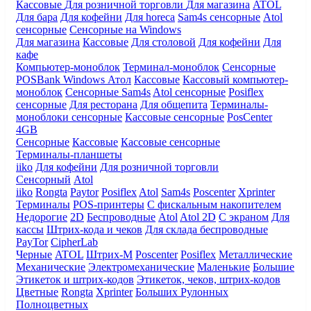
Кассовые
Для розничной торговли
Для магазина
ATOL
Для бара
Для кофейни
Для horeca
Sam4s сенсорные
Atol
сенсорные
Сенсорные на Windows
Для магазина
Кассовые
Для столовой
Для кофейни
Для
кафе
Компьютер-моноблок
Терминал-моноблок
Сенсорные
POSBank
Windows
Атол
Кассовые
Кассовый компьютер-
моноблок
Сенсорные Sam4s
Atol сенсорные
Posiflex
сенсорные
Для ресторана
Для общепита
Терминалы-
моноблоки сенсорные
Кассовые сенсорные
PosCenter
4GB
Сенсорные
Кассовые
Кассовые сенсорные
Терминалы-планшеты
iiko
Для кофейни
Для розничной торговли
Сенсорный
Atol
iiko
Rongta
Paytor
Posiflex
Atol
Sam4s
Poscenter
Xprinter
Терминалы
POS-принтеры
С фискальным накопителем
Недорогие
2D
Беспроводные
Atol
Atol 2D
С экраном
Для
кассы
Штрих-кода и чеков
Для склада беспроводные
PayTor
CipherLab
Черные
ATOL
Штрих-М
Poscenter
Posiflex
Металлические
Механические
Электромеханические
Маленькие
Большие
Этикеток и штрих-кодов
Этикеток, чеков, штрих-кодов
Цветные
Rongta
Xprinter
Больших
Рулонных
Полноцветных