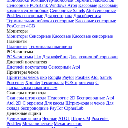
Моноблоки
Компьютер-моноблок
Терминал-моноблок
Сенсорные
POSBank
Windows
Атол
Кассовые
Кассовый
компьютер-моноблок
Сенсорные Sam4s
Atol сенсорные
Posiflex сенсорные
Для ресторана
Для общепита
Терминалы-моноблоки сенсорные
Кассовые сенсорные
PosCenter
4GB
Мониторы
Мониторы
Сенсорные
Кассовые
Кассовые сенсорные
Планшеты
Планшеты
Терминалы-планшеты
POS-системы
POS-системы
iiko
Для кофейни
Для розничной торговли
Дисплей покупателя
Дисплей покупателя
Сенсорный
Atol
Принтеры чеков
Принтеры чеков
iiko
Rongta
Paytor
Posiflex
Atol
Sam4s
Poscenter
Xprinter
Терминалы
POS-принтеры
С
фискальным накопителем
Сканеры штрихкода
Сканеры штрихкода
Недорогие
2D
Беспроводные
Atol
Atol 2D
С экраном
Для кассы
Штрих-кода и чеков
Для
склада беспроводные
PayTor
CipherLab
Денежные ящики
Денежные ящики
Черные
ATOL
Штрих-М
Poscenter
Posiflex
Металлические
Механические