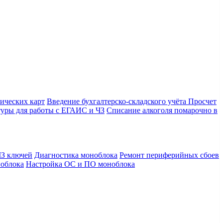
ических карт
Введение бухгалтерско-складского учёта
Просчет
уры для работы с ЕГАИС и ЧЗ
Списание алкоголя помарочно в
З ключей
Диагностика моноблока
Ремонт периферийных сбоев
облока
Настройка ОС и ПО моноблока