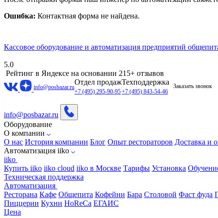
Ошибка:
Контактная форма не найдена.
Кассовое оборудование и автоматизация предприятий общепит
5.0
Рейтинг в Яндексе
на основании 215+ отзывов
Отдел продаж
Техподдержка
Заказать звонок
info@posbazar.ru
+7 (495) 295-90-95
+7 (495) 843-54-46
info@posbazar.ru
Оборудование
О компании
О нас
История компании
Блог
Опыт рестораторов
Доставка и о
Автоматизация iiko
iiko
Купить iiko
iiko cloud
iiko в Москве
Тарифы
Установка
Обучени
Техническая поддержка
Автоматизация
Ресторана
Кафе
Общепита
Кофейни
Бара
Столовой
Фаст фуда
Пиццерии
Кухни
HoReCa
ЕГАИС
Цена