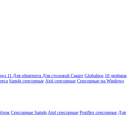
ows 11
Для общепита
Для столовой
Смарт
Globalpos
10 дюймов
reca
Sam4s сенсорные
Atol сенсорные
Сенсорные на Windows
облок
Сенсорные Sam4s
Atol сенсорные
Posiflex сенсорные
Для