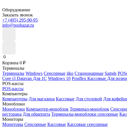
Оборудование
Заказать звонок
+7 (495) 295-90-95
info@posbazar.ru
0
Корзина
0
₽
Терминалы
Терминалы
Windows
Сенсорные
iiko
Стационарные
Sam4s
POSc
Core i3
Datavan
Для 1С
Windows 10
Posiflex
Кассовые
Для розн
POS-кассы
POS-кассы
Компьютеры
Компьютеры
Для магазина
Кассовые
Для столовой
Для кофейн
Моноблоки
Моноблоки
Компьютер-моноблок
Терминал-моноблок
Сенсор
ресторана
Для общепита
Терминалы-моноблоки сенсорные
Кас
Мониторы
Мониторы
Сенсорные
Кассовые
Кассовые сенсорные