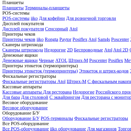
Планшеты
Планшеты
Терминалы-планшеты
POS-системы
POS-системы
iiko
Для кофейни
Для розничной торговли
Дисплей покупателя
Дисплей покупателя
Сенсорный
Atol
Принтеры чеков
Принтеры чеков
iiko
Rongta
Paytor
Posiflex
Atol
Sam4s
Poscenter
Сканеры штрихкода
Сканеры штрихкода
Недорогие
2D
Беспроводные
Atol
Atol 2D
Денежные ящики
Денежные ящики
Черные
ATOL
Штрих-М
Poscenter
Posiflex
Ме
Принтеры этикеток (термопринтеры)
Принтеры этикеток (термопринтеры)
Этикеток и штрих-кодов
Фискальные регистраторы
Фискальные регистраторы
Atol
Штрих-М
С фискальным накоп
Кассовые аппараты
Кассовые аппараты
Для ресторана
Недорогие
Российского про
Для бара
Для столовой
С эквайрингом
Для ресторана с монито
Весовое оборудование
Весовое оборудование
Оборудование Б/У
Оборудование Б/У
POS-терминалы
Фискальные регистраторы
Все POS-оборудование
Все POS-оборудование
iiko оборудование
Для магазинов
Торго