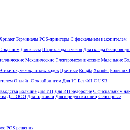
Xprinter
Терминалы
POS-принтеры
С фискальным накопителем
С экраном
Для кассы
Штрих-кода и чеков
Для склада беспровод
таллические
Механические
Электромеханические
Маленькие
Бо
Этикеток, чеков, штрих-кодов
Цветные
Rongta
Xprinter
Больших
ителем
Онлайн
С эквайрингом
Для 1С
Без ФН
С USB
изводства
Большие
Для ИП
Для ИП недорогие
С фискальным на
ром
Для ООО
Для торговли
Для юридческих лиц
Сенсорные
вое
POS решения