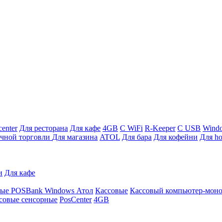
enter
Для ресторана
Для кафе
4GB
С WiFi
R-Keeper
С USB
Wind
ичной торговли
Для магазина
ATOL
Для бара
Для кофейни
Для ho
и
Для кафе
ные
POSBank
Windows
Атол
Кассовые
Кассовый компьютер-мон
совые сенсорные
PosCenter
4GB