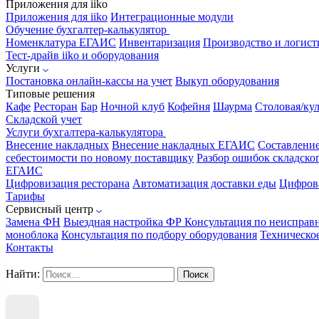
Приложения для iiko
Приложения для iiko
Интеграционные модули
Обучение бухгалтер-калькулятор
Номенклатура
ЕГАИС
Инвентаризация
Производство и логист
Тест-драйв iiko и оборудования
Услуги
Постановка онлайн-кассы на учет
Выкуп оборудования
Типовые решения
Кафе
Ресторан
Бар
Ночной клуб
Кофейня
Шаурма
Столовая/ку
Складской учет
Услуги бухгалтера-калькулятора
Внесение накладных
Внесение накладных ЕГАИС
Составлени
себестоимости по новому поставщику
Разбор ошибок складског
ЕГАИС
Цифровизация ресторана
Автоматизация доставки еды
Цифрова
Тарифы
Сервисный центр
Замена ФН
Выездная настройка ФР
Консультация по неисправ
моноблока
Консультация по подбору оборудования
Техническо
Контакты
Найти: