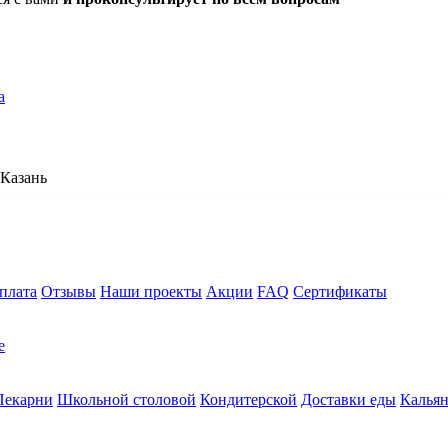
а
Казань
плата
Отзывы
Наши проекты
Акции
FAQ
Сертификаты
е
Пекарни
Школьной столовой
Кондитерской
Доставки еды
Калья