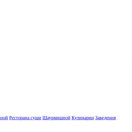
нной
Ресторана суши
Шаурмишной
Кулинарии
Заведения