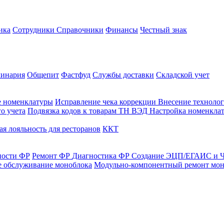
ика
Сотрудники
Справочники
Финансы
Честный знак
линария
Общепит
Фастфуд
Службы доставки
Складской учет
е номенклатуры
Исправление чека коррекции
Внесение технолог
о учета
Подвязка кодов к товарам ТН ВЭД
Настройка номенклат
я лояльность для ресторанов
ККТ
ности ФР
Ремонт ФР
Диагностика ФР
Создание ЭЦП/ЕГАИС и Ч
е обслуживание моноблока
Модульно-компонентный ремонт мон