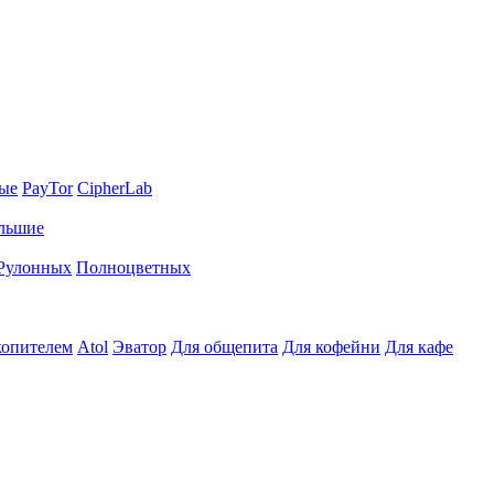
ные
PayTor
CipherLab
льшие
Рулонных
Полноцветных
копителем
Atol
Эватор
Для общепита
Для кофейни
Для кафе