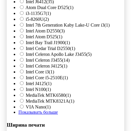
Intel J6412
(35)
Atom Dual Core D525
(1)
i3-1135G7
(1)
i5-8260U
(2)
Intel 7th Generation Kaby Lake-U Core i3
(1)
Intel Atom D2550
(3)
Intel Atom D525
(1)
Intel Bay Trail J1900
(1)
Intel Cedar Trial D2550
(1)
Intel Celeron Apollo Lake J3455
(5)
Intel Celeron J3455
(14)
Intel Celeron J4125
(1)
Intel Core i3
(1)
Intel Core i5-2510E
(1)
Intel J4125
(1)
Intel N100
(1)
MediaTek MTK6580
(1)
MediaTek MTK8321A
(1)
VIA Nano
(1)
Показывать больше
Ширина печати