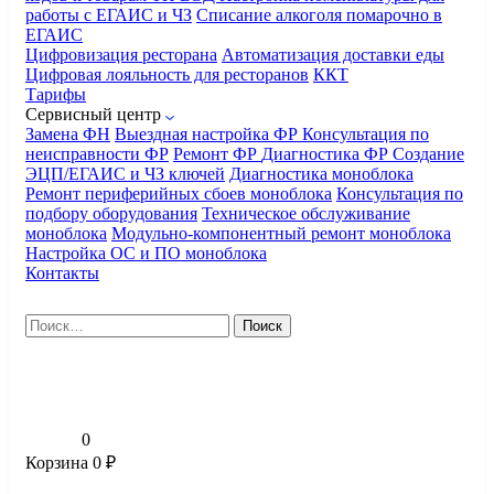
работы с ЕГАИС и ЧЗ
Списание алкоголя помарочно в
ЕГАИС
Цифровизация ресторана
Автоматизация доставки еды
Цифровая лояльность для ресторанов
ККТ
Тарифы
Сервисный центр
Замена ФН
Выездная настройка ФР
Консультация по
неисправности ФР
Ремонт ФР
Диагностика ФР
Создание
ЭЦП/ЕГАИС и ЧЗ ключей
Диагностика моноблока
Ремонт периферийных сбоев моноблока
Консультация по
подбору оборудования
Техническое обслуживание
моноблока
Модульно-компонентный ремонт моноблока
Настройка ОС и ПО моноблока
Контакты
Найти:
0
Корзина
0
₽