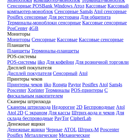
Моноблоки
Компьютер-моноблок
Терминал-моноблок
Сенсорные
POSBank
Windows
Атол
Кассовые
Кассовый
компьютер-моноблок
Сенсорные Sam4s
Atol сенсорные
Posiflex сенсорные
Для ресторана
Для общепита
Терминалы-моноблоки сенсорные
Кассовые сенсорные
PosCenter
4GB
Мониторы
Мониторы
Сенсорные
Кассовые
Кассовые сенсорные
Планшеты
Планшеты
Терминалы-планшеты
POS-системы
POS-системы
iiko
Для кофейни
Для розничной торговли
Дисплей покупателя
Дисплей покупателя
Сенсорный
Atol
Принтеры чеков
Принтеры чеков
iiko
Rongta
Paytor
Posiflex
Atol
Sam4s
Poscenter
Xprinter
Терминалы
POS-принтеры
С
фискальным накопителем
Сканеры штрихкода
Сканеры штрихкода
Недорогие
2D
Беспроводные
Atol
Atol 2D
С экраном
Для кассы
Штрих-кода и чеков
Для
склада беспроводные
PayTor
CipherLab
Денежные ящики
Денежные ящики
Черные
ATOL
Штрих-М
Poscenter
Posiflex
Металлические
Механические