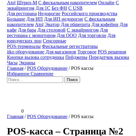
Atol
Штрих-М
С фискальным накопителем
Онлайн
С
эквайрингом
Для 1С
Без ФН
С USB
Для ресторана
Недорогие
Российского производства
Большие
Для ИП
Для ИП недорогие
С фискальным
накопителем
Atol
Эватор
Для общепита
Для кофейни
Для
кафе
Для бара
Для столовой
С эквайрингом
Для
ресторана с монитором
Для ООО
Для торговли
Для
юридческих лиц
Сенсорные
POS-терминалы
Фискальные регистраторы
iiko оборудование
Для магазинов
Торговое
POS решения
Кнопки вызова сотрудника
Пейджеры
Передатчик вызова
Часы
Экраны
Главная
/
POS Оборудование
/
POS кассы
Избранное
Сравнение
Найти:
0
Главная
/
POS Оборудование
/
POS кассы
POS-касса – Страница №2