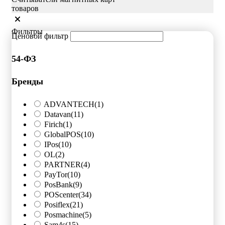
товаров
Фильтры
Ценовой фильтр
54-ФЗ
Бренды
ADVANTECH
(1)
Datavan
(11)
Firich
(1)
GlobalPOS
(10)
IPos
(10)
OL
(2)
PARTNER
(4)
PayTor
(10)
PosBank
(9)
POScenter
(34)
Posiflex
(21)
Posmachine
(5)
Sam4s
(15)