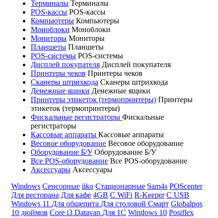
Терминалы
Терминалы
POS-кассы
POS-кассы
Компьютеры
Компьютеры
Моноблоки
Моноблоки
Мониторы
Мониторы
Планшеты
Планшеты
POS-системы
POS-системы
Дисплей покупателя
Дисплей покупателя
Принтеры чеков
Принтеры чеков
Сканеры штрихкода
Сканеры штрихкода
Денежные ящики
Денежные ящики
Принтеры этикеток (термопринтеры)
Принтеры
этикеток (термопринтеры)
Фискальные регистраторы
Фискальные
регистраторы
Кассовые аппараты
Кассовые аппараты
Весовое оборудование
Весовое оборудование
Оборудование Б/У
Оборудование Б/У
Все POS-оборудование
Все POS-оборудование
Аксессуары
Аксессуары
Windows
Сенсорные
iiko
Стационарные
Sam4s
POScenter
Для ресторана
Для кафе
4GB
С WiFi
R-Keeper
С USB
Windows 11
Для общепита
Для столовой
Смарт
Globalpos
10 дюймов
Core i3
Datavan
Для 1С
Windows 10
Posiflex