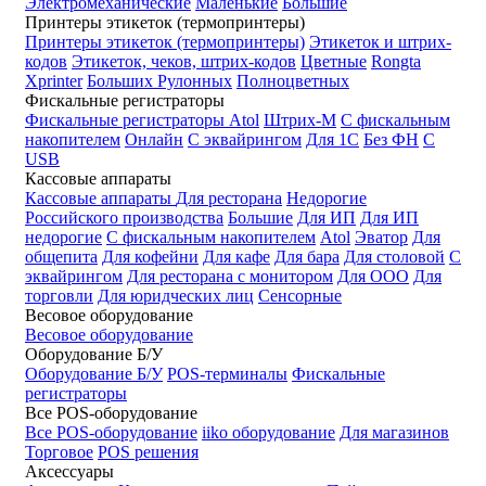
Электромеханические
Маленькие
Большие
Принтеры этикеток (термопринтеры)
Принтеры этикеток (термопринтеры)
Этикеток и штрих-
кодов
Этикеток, чеков, штрих-кодов
Цветные
Rongta
Xprinter
Больших
Рулонных
Полноцветных
Фискальные регистраторы
Фискальные регистраторы
Atol
Штрих-М
С фискальным
накопителем
Онлайн
С эквайрингом
Для 1С
Без ФН
С
USB
Кассовые аппараты
Кассовые аппараты
Для ресторана
Недорогие
Российского производства
Большие
Для ИП
Для ИП
недорогие
С фискальным накопителем
Atol
Эватор
Для
общепита
Для кофейни
Для кафе
Для бара
Для столовой
С
эквайрингом
Для ресторана с монитором
Для ООО
Для
торговли
Для юридческих лиц
Сенсорные
Весовое оборудование
Весовое оборудование
Оборудование Б/У
Оборудование Б/У
POS-терминалы
Фискальные
регистраторы
Все POS-оборудование
Все POS-оборудование
iiko оборудование
Для магазинов
Торговое
POS решения
Аксессуары