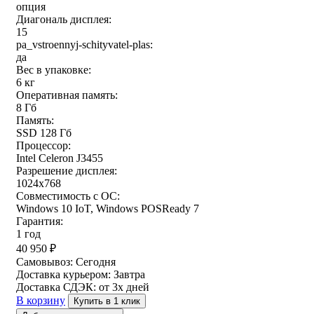
опция
Диагональ дисплея:
15
pa_vstroennyj-schityvatel-plas:
да
Вес в упаковке:
6 кг
Оперативная память:
8 Гб
Память:
SSD 128 Гб
Процессор:
Intel Celeron J3455
Разрешение дисплея:
1024x768
Совместимость с ОС:
Windows 10 IoT, Windows POSReady 7
Гарантия:
1 год
40 950
₽
Самовывоз:
Сегодня
Доставка курьером:
Завтра
Доставка СДЭК:
от 3х дней
В корзину
Купить в 1 клик