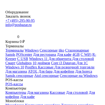
Оборудование
Заказать звонок
+7 (495) 295-90-95
info@posbazar.ru
0
Корзина
0
₽
Терминалы
Терминалы
Windows
Сенсорные
iiko
Стационарные
Sam4s
POScenter
Для ресторана
Для кафе
4GB
С WiFi
R-
Keeper
С USB
Windows 11
Для общепита
Для столовой
Смарт
Globalpos
10 дюймов
Core i3
Datavan
Для 1С
Windows 10
Posiflex
Кассовые
Для розничной торговли
Для магазина
ATOL
Для бара
Для кофейни
Для horeca
Sam4s сенсорные
Atol сенсорные
Сенсорные на Windows
POS-кассы
POS-кассы
Компьютеры
Компьютеры
Для магазина
Кассовые
Для столовой
Для
кофейни
Для кафе
Моноблоки