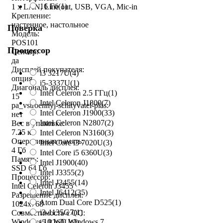
16 Гб
(1)
1 x LAN, Line out, USB, VGA, Mic-in
Крепление:
настенное, настольное
Поверка
Модель:
POS101
Процессор
Сенсор:
да
Дисплей покупателя:
i3 3217U
(4)
опция
i5-3337U
(1)
Диагональ дисплея:
Intel Celeron 2.5 ГГц
(1)
15
Intel Celeron J1800
(7)
pa_vstroennyj-schityvatel-plas:
Intel Celeron J1900
(33)
нет
Intel Celeron N2807
(2)
Вес в упаковке:
7.25 кг
Intel Celeron N3160
(3)
Оперативная память:
Intel Core i3 7020U
(3)
4 Гб
Intel Core i5 6360U
(3)
Память:
Intel J1900
(40)
SSD 64 Гб
Intel J3355
(2)
Процессор:
Intel J3455
(14)
Intel Celeron J3455
Intel J6412
(35)
Разрешение дисплея:
Atom Dual Core D525
(1)
1024x768
i3-1135G7
(1)
Совместимость с ОС:
Windows 10 IoT, Windows 7
i5-8260U
(2)