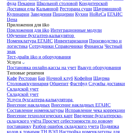
фуда
Пекарни
Школьной столовой
Кондитерской
Доставки еды
Кальянной
Ресторана суши
Шаурмишной
Кулинарии
Заведения
Пиццерии
Кухни
HoReCa
ЕГАИС
Цена
Приложения для iiko
Приложения для iiko
Интеграционные модули
Обучение бухгалтер-калькулятор
Номенклатура
ЕГАИС
Инвентаризация
Производство и
логистика
Сотрудники
Справочники
Финансы
Честный
знак
Тест-драйв iiko и оборудования
Услуги
Постановка онлайн-кассы на учет
Выкуп оборудования
Типовые решения
Кафе
Ресторан
Бар
Ночной клуб
Кофейня
Шаурма
Столовая/кулинария
Общепит
Фастфуд
Службы доставки
Складской учет
Складской учет
Услуги бухгалтера-калькулятора
Внесение накладных
Внесение накладных ЕГАИС
Составление номенклатуры
Исправление чека коррекции
Внесение технологических карт
Введение бухгалтерско-
складского учёта
Просчет себестоимости по новому
поставщику
Разбор ошибок складского учета
Подвязка
кодов к товарам ТН ВЭД
Настройка номенклатуры для