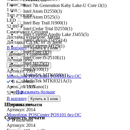
Гарантия:
Intel 7th Generation Kaby Lake-U Core i3
(1)
1 год
Intel Atom D2550
(3)
Тип дисплея:
Intel Atom D525
(1)
LED
Intel Bay Trail J1900
(1)
52 895
₽
Intel Cedar Trial D2550
(1)
Самовывоз:
Сегодня
Intel Celeron Apollo Lake J3455
(5)
Доставка курьером:
Завтра
Intel Celeron J3455
(14)
Доставка СДЭК:
от 3х дней
Intel Celeron J4125
(1)
В корзину
Купить в 1 клик
Intel Core i3
(1)
Добавить к сравнению
Intel Core i5-2510E
(1)
Лучшая цена
Intel J4125
(1)
Добавить к сравнению
Intel N100
(1)
Артикул: 1991
MediaTek MTK6580
(1)
Моноблок POSCenter POS101 без ОС
MediaTek MTK8321A
(1)
В наличии
Артикул: 1991
VIA Nano
(1)
Показывать больше
52 895
₽
В корзину
Купить в 1 клик
Ширина печати
Лучшая цена
Артикул: 2014
Моноблок POSCenter POS101 без ОС
Скорость печати
В наличии
Артикул: 2014