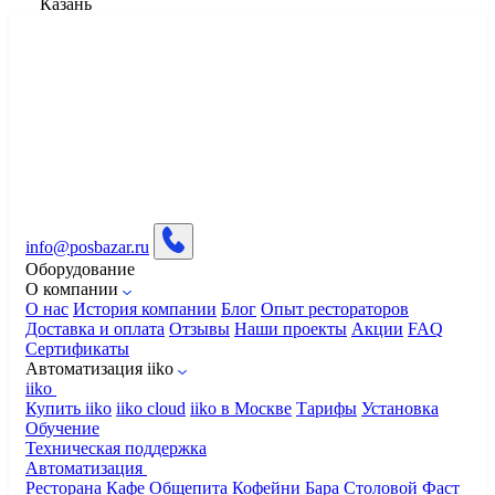
Казань
info@posbazar.ru
Оборудование
О компании
О нас
История компании
Блог
Опыт рестораторов
Доставка и оплата
Отзывы
Наши проекты
Акции
FAQ
Сертификаты
Автоматизация iiko
iiko
Купить iiko
iiko cloud
iiko в Москве
Тарифы
Установка
Обучение
Техническая поддержка
Автоматизация
Ресторана
Кафе
Общепита
Кофейни
Бара
Столовой
Фаст