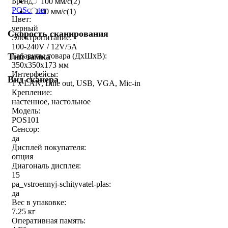
Бренд:
100 мм/с
(2)
POScenter
90 мм/с
(1)
Цвет:
черный
Скорость сканирования
Электропитание:
100-240V / 12V/5A
Тип замка
Габариты товара (ДxШxВ):
350х350х173 мм
Интерфейсы:
Вид сканера
1 x LAN, Line out, USB, VGA, Mic-in
Крепление:
настенное, настольное
Модель:
POS101
Сенсор:
да
Дисплей покупателя:
опция
Диагональ дисплея:
15
pa_vstroennyj-schityvatel-plas:
да
Вес в упаковке:
7.25 кг
Оперативная память: