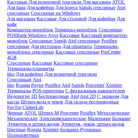
Кассовые
Для розничной торговли
Для магазина
ATOL
Для бара
Для кофейни
Для horeca
Sam4s сенсорные
Atol
сенсорные
Сенсорные на Windows
Для магазина
Кассовые
Для столовой
Для кофейни
Для
кафе
Компьютер-моноблок
Терминал-моноблок
Сенсорные
POSBank
Windows
Атол
Кассовые
Кассовый компьютер-
моноблок
Сенсорные Sam4s
Atol сенсорные
Posiflex
сенсорные
Для ресторана
Для общепита
Терминалы-
моноблоки сенсорные
Кассовые сенсорные
PosCenter
4GB
Сенсорные
Кассовые
Кассовые сенсорные
Терминалы-планшеты
iiko
Для кофейни
Для розничной торговли
Сенсорный
Atol
iiko
Rongta
Paytor
Posiflex
Atol
Sam4s
Poscenter
Xprinter
Терминалы
POS-принтеры
С фискальным накопителем
Недорогие
2D
Беспроводные
Atol
Atol 2D
С экраном
Для
кассы
Штрих-кода и чеков
Для склада беспроводные
PayTor
CipherLab
Черные
ATOL
Штрих-М
Poscenter
Posiflex
Металлические
Механические
Электромеханические
Маленькие
Большие
Этикеток и штрих-кодов
Этикеток, чеков, штрих-кодов
Цветные
Rongta
Xprinter
Больших
Рулонных
Полноцветных