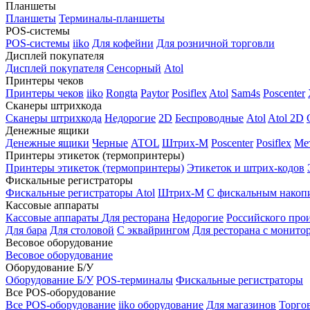
Планшеты
Планшеты
Терминалы-планшеты
POS-системы
POS-системы
iiko
Для кофейни
Для розничной торговли
Дисплей покупателя
Дисплей покупателя
Сенсорный
Atol
Принтеры чеков
Принтеры чеков
iiko
Rongta
Paytor
Posiflex
Atol
Sam4s
Poscenter
Сканеры штрихкода
Сканеры штрихкода
Недорогие
2D
Беспроводные
Atol
Atol 2D
Денежные ящики
Денежные ящики
Черные
ATOL
Штрих-М
Poscenter
Posiflex
Ме
Принтеры этикеток (термопринтеры)
Принтеры этикеток (термопринтеры)
Этикеток и штрих-кодов
Фискальные регистраторы
Фискальные регистраторы
Atol
Штрих-М
С фискальным накоп
Кассовые аппараты
Кассовые аппараты
Для ресторана
Недорогие
Российского про
Для бара
Для столовой
С эквайрингом
Для ресторана с монито
Весовое оборудование
Весовое оборудование
Оборудование Б/У
Оборудование Б/У
POS-терминалы
Фискальные регистраторы
Все POS-оборудование
Все POS-оборудование
iiko оборудование
Для магазинов
Торго