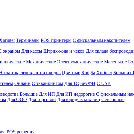
Xprinter
Терминалы
POS-принтеры
С фискальным накопителем
С экраном
Для кассы
Штрих-кода и чеков
Для склада беспровод
таллические
Механические
Электромеханические
Маленькие
Бо
Этикеток, чеков, штрих-кодов
Цветные
Rongta
Xprinter
Больших
ителем
Онлайн
С эквайрингом
Для 1С
Без ФН
С USB
изводства
Большие
Для ИП
Для ИП недорогие
С фискальным на
ром
Для ООО
Для торговли
Для юридческих лиц
Сенсорные
вое
POS решения