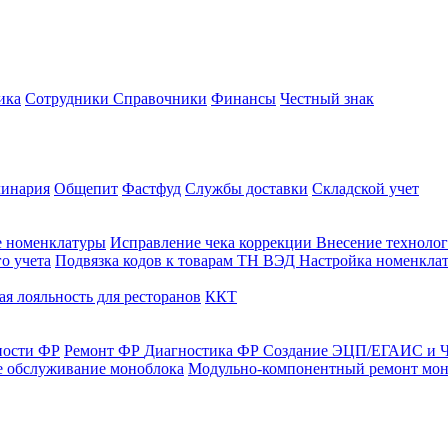
ика
Сотрудники
Справочники
Финансы
Честный знак
линария
Общепит
Фастфуд
Службы доставки
Складской учет
е номенклатуры
Исправление чека коррекции
Внесение технолог
о учета
Подвязка кодов к товарам ТН ВЭД
Настройка номенклат
я лояльность для ресторанов
ККТ
ности ФР
Ремонт ФР
Диагностика ФР
Создание ЭЦП/ЕГАИС и Ч
е обслуживание моноблока
Модульно-компонентный ремонт мон