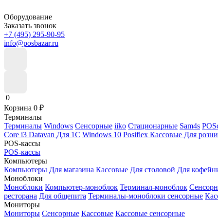
Оборудование
Заказать звонок
+7 (495) 295-90-95
info@posbazar.ru
0
Корзина
0
₽
Терминалы
Терминалы
Windows
Сенсорные
iiko
Стационарные
Sam4s
POSc
Core i3
Datavan
Для 1С
Windows 10
Posiflex
Кассовые
Для розн
POS-кассы
POS-кассы
Компьютеры
Компьютеры
Для магазина
Кассовые
Для столовой
Для кофейн
Моноблоки
Моноблоки
Компьютер-моноблок
Терминал-моноблок
Сенсор
ресторана
Для общепита
Терминалы-моноблоки сенсорные
Кас
Мониторы
Мониторы
Сенсорные
Кассовые
Кассовые сенсорные