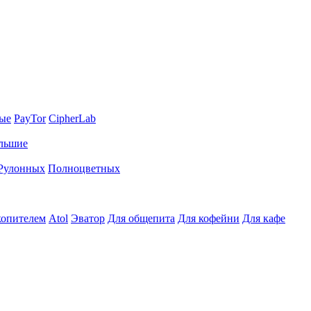
ные
PayTor
CipherLab
льшие
Рулонных
Полноцветных
копителем
Atol
Эватор
Для общепита
Для кофейни
Для кафе