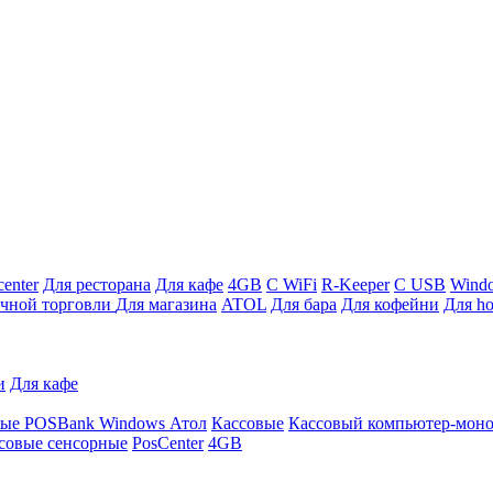
enter
Для ресторана
Для кафе
4GB
С WiFi
R-Keeper
С USB
Wind
ичной торговли
Для магазина
ATOL
Для бара
Для кофейни
Для ho
и
Для кафе
ные
POSBank
Windows
Атол
Кассовые
Кассовый компьютер-мон
совые сенсорные
PosCenter
4GB