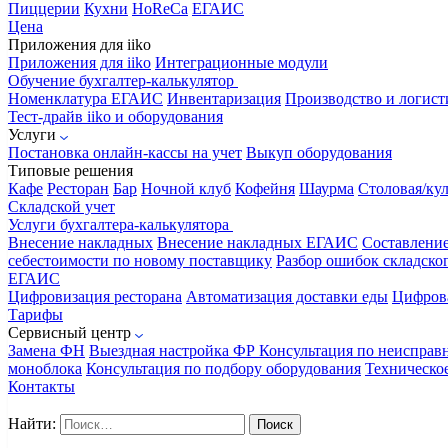
Пиццерии
Кухни
HoReCa
ЕГАИС
Цена
Приложения для iiko
Приложения для iiko
Интеграционные модули
Обучение бухгалтер-калькулятор
Номенклатура
ЕГАИС
Инвентаризация
Производство и логист
Тест-драйв iiko и оборудования
Услуги
Постановка онлайн-кассы на учет
Выкуп оборудования
Типовые решения
Кафе
Ресторан
Бар
Ночной клуб
Кофейня
Шаурма
Столовая/ку
Складской учет
Услуги бухгалтера-калькулятора
Внесение накладных
Внесение накладных ЕГАИС
Составлени
себестоимости по новому поставщику
Разбор ошибок складског
ЕГАИС
Цифровизация ресторана
Автоматизация доставки еды
Цифрова
Тарифы
Сервисный центр
Замена ФН
Выездная настройка ФР
Консультация по неисправ
моноблока
Консультация по подбору оборудования
Техническо
Контакты
Найти: