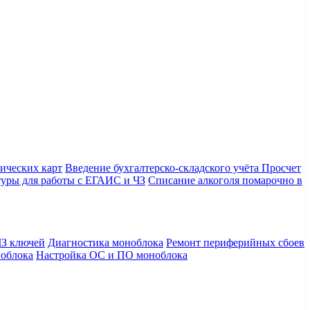
ических карт
Введение бухгалтерско-складского учёта
Просчет
уры для работы с ЕГАИС и ЧЗ
Списание алкоголя помарочно в
З ключей
Диагностика моноблока
Ремонт периферийных сбоев
облока
Настройка ОС и ПО моноблока