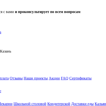
ся с вами
и проконсультирует по всем вопросам
а
Казань
плата
Отзывы
Наши проекты
Акции
FAQ
Сертификаты
е
Пекарни
Школьной столовой
Кондитерской
Доставки еды
Калья