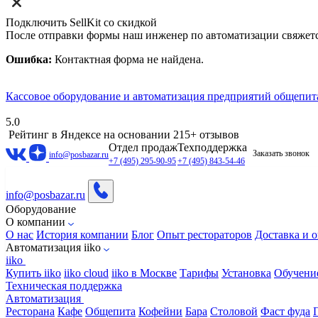
Подключить SellKit со скидкой
После отправки формы наш инженер по автоматизации свяжет
Ошибка:
Контактная форма не найдена.
Кассовое оборудование и автоматизация предприятий общепит
5.0
Рейтинг в Яндексе
на основании 215+ отзывов
Отдел продаж
Техподдержка
Заказать звонок
info@posbazar.ru
+7 (495) 295-90-95
+7 (495) 843-54-46
info@posbazar.ru
Оборудование
О компании
О нас
История компании
Блог
Опыт рестораторов
Доставка и о
Автоматизация iiko
iiko
Купить iiko
iiko cloud
iiko в Москве
Тарифы
Установка
Обучени
Техническая поддержка
Автоматизация
Ресторана
Кафе
Общепита
Кофейни
Бара
Столовой
Фаст фуда