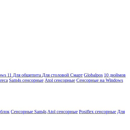
ows 11
Для общепита
Для столовой
Смарт
Globalpos
10 дюймов
reca
Sam4s сенсорные
Atol сенсорные
Сенсорные на Windows
облок
Сенсорные Sam4s
Atol сенсорные
Posiflex сенсорные
Для