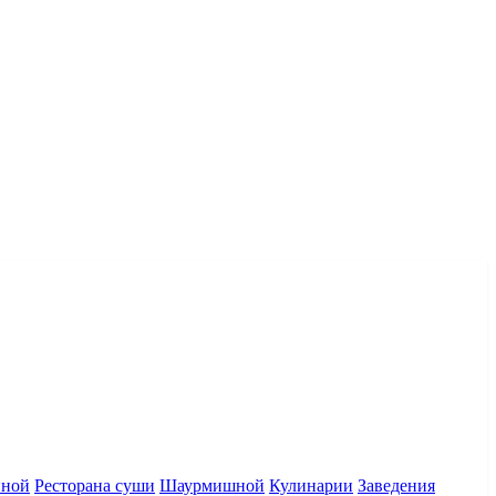
нной
Ресторана суши
Шаурмишной
Кулинарии
Заведения