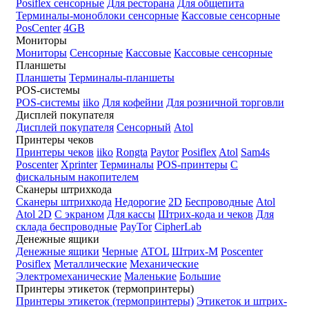
Posiflex сенсорные
Для ресторана
Для общепита
Терминалы-моноблоки сенсорные
Кассовые сенсорные
PosCenter
4GB
Мониторы
Мониторы
Сенсорные
Кассовые
Кассовые сенсорные
Планшеты
Планшеты
Терминалы-планшеты
POS-системы
POS-системы
iiko
Для кофейни
Для розничной торговли
Дисплей покупателя
Дисплей покупателя
Сенсорный
Atol
Принтеры чеков
Принтеры чеков
iiko
Rongta
Paytor
Posiflex
Atol
Sam4s
Poscenter
Xprinter
Терминалы
POS-принтеры
С
фискальным накопителем
Сканеры штрихкода
Сканеры штрихкода
Недорогие
2D
Беспроводные
Atol
Atol 2D
С экраном
Для кассы
Штрих-кода и чеков
Для
склада беспроводные
PayTor
CipherLab
Денежные ящики
Денежные ящики
Черные
ATOL
Штрих-М
Poscenter
Posiflex
Металлические
Механические
Электромеханические
Маленькие
Большие
Принтеры этикеток (термопринтеры)
Принтеры этикеток (термопринтеры)
Этикеток и штрих-