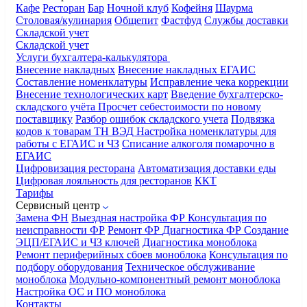
Кафе
Ресторан
Бар
Ночной клуб
Кофейня
Шаурма
Столовая/кулинария
Общепит
Фастфуд
Службы доставки
Складской учет
Складской учет
Услуги бухгалтера-калькулятора
Внесение накладных
Внесение накладных ЕГАИС
Составление номенклатуры
Исправление чека коррекции
Внесение технологических карт
Введение бухгалтерско-
складского учёта
Просчет себестоимости по новому
поставщику
Разбор ошибок складского учета
Подвязка
кодов к товарам ТН ВЭД
Настройка номенклатуры для
работы с ЕГАИС и ЧЗ
Списание алкоголя помарочно в
ЕГАИС
Цифровизация ресторана
Автоматизация доставки еды
Цифровая лояльность для ресторанов
ККТ
Тарифы
Сервисный центр
Замена ФН
Выездная настройка ФР
Консультация по
неисправности ФР
Ремонт ФР
Диагностика ФР
Создание
ЭЦП/ЕГАИС и ЧЗ ключей
Диагностика моноблока
Ремонт периферийных сбоев моноблока
Консультация по
подбору оборудования
Техническое обслуживание
моноблока
Модульно-компонентный ремонт моноблока
Настройка ОС и ПО моноблока
Контакты