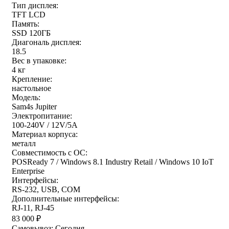
Тип дисплея:
TFT LCD
Память:
SSD 120ГБ
Дисплей на стойке
Диагональ дисплея:
18.5
Вес в упаковке:
4 кг
Количество ячеек
Крепление:
настольное
Модель:
Sam4s Jupiter
Количество ячеек для монет
Электропитание:
100-240V / 12V/5A
Материал корпуса:
металл
Оперативная память
Совместимость с ОС:
POSReady 7 / Windows 8.1 Industry Retail / Windows 10 IoT
4 Гб
(11)
Enterprise
Интерфейсы:
RS-232, USB, COM
Дополнительные интерфейсы:
Поверка
RJ-11, RJ-45
83 000
₽
Самовывоз:
Сегодня