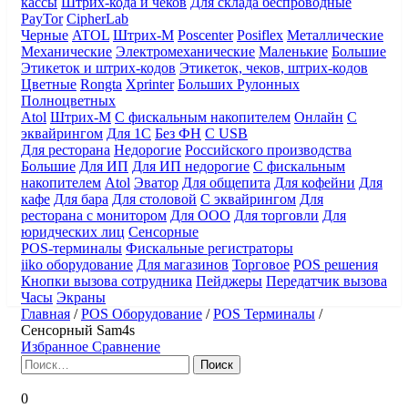
кассы
Штрих-кода и чеков
Для склада беспроводные
PayTor
CipherLab
Черные
ATOL
Штрих-М
Poscenter
Posiflex
Металлические
Механические
Электромеханические
Маленькие
Большие
Этикеток и штрих-кодов
Этикеток, чеков, штрих-кодов
Цветные
Rongta
Xprinter
Больших
Рулонных
Полноцветных
Atol
Штрих-М
С фискальным накопителем
Онлайн
С
эквайрингом
Для 1С
Без ФН
С USB
Для ресторана
Недорогие
Российского производства
Большие
Для ИП
Для ИП недорогие
С фискальным
накопителем
Atol
Эватор
Для общепита
Для кофейни
Для
кафе
Для бара
Для столовой
С эквайрингом
Для
ресторана с монитором
Для ООО
Для торговли
Для
юридческих лиц
Сенсорные
POS-терминалы
Фискальные регистраторы
iiko оборудование
Для магазинов
Торговое
POS решения
Кнопки вызова сотрудника
Пейджеры
Передатчик вызова
Часы
Экраны
Главная
/
POS Оборудование
/
POS Терминалы
/
Сенсорный Sam4s
Избранное
Сравнение
Найти:
0