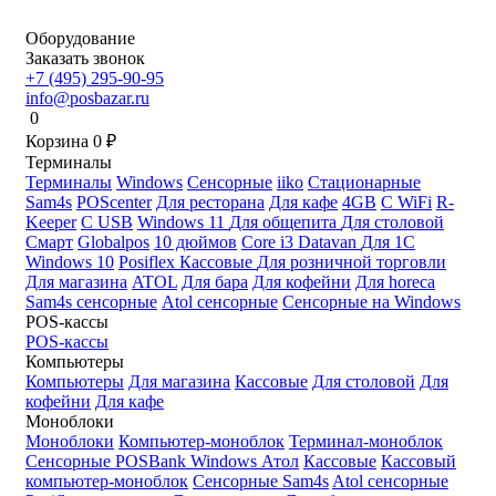
Оборудование
Заказать звонок
+7 (495) 295-90-95
info@posbazar.ru
0
Корзина
0
₽
Терминалы
Терминалы
Windows
Сенсорные
iiko
Стационарные
Sam4s
POScenter
Для ресторана
Для кафе
4GB
С WiFi
R-
Keeper
С USB
Windows 11
Для общепита
Для столовой
Смарт
Globalpos
10 дюймов
Core i3
Datavan
Для 1С
Windows 10
Posiflex
Кассовые
Для розничной торговли
Для магазина
ATOL
Для бара
Для кофейни
Для horeca
Sam4s сенсорные
Atol сенсорные
Сенсорные на Windows
POS-кассы
POS-кассы
Компьютеры
Компьютеры
Для магазина
Кассовые
Для столовой
Для
кофейни
Для кафе
Моноблоки
Моноблоки
Компьютер-моноблок
Терминал-моноблок
Сенсорные
POSBank
Windows
Атол
Кассовые
Кассовый
компьютер-моноблок
Сенсорные Sam4s
Atol сенсорные