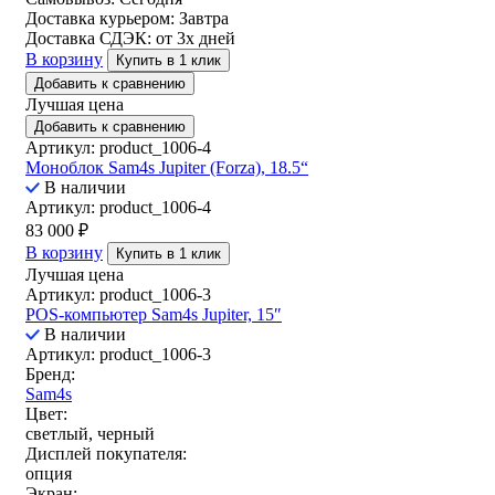
Процессор
Доставка курьером:
Завтра
Доставка СДЭК:
от 3х дней
Intel Celeron J1900
(2)
В корзину
Купить в 1 клик
Добавить к сравнению
Intel Celeron N2807
(1)
Лучшая цена
Intel Celeron N3160
(1)
Добавить к сравнению
Артикул: product_1006-4
Intel J6412
(6)
Моноблок Sam4s Jupiter (Forza), 18.5“
i3-1135G7
(1)
В наличии
Артикул: product_1006-4
83 000
₽
В корзину
Купить в 1 клик
Ширина печати
Лучшая цена
Артикул: product_1006-3
POS-компьютер Sam4s Jupiter, 15″
В наличии
Скорость печати
Артикул: product_1006-3
Бренд:
Sam4s
Цвет:
Скорость сканирования
светлый, черный
Дисплей покупателя:
опция
Экран: