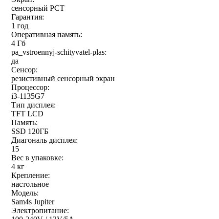
Тип замка
сенсорный РСТ
Гарантия:
1 год
Оперативная память:
Вид сканера
4 Гб
pa_vstroennyj-schityvatel-plas:
да
Сенсор:
резистивный сенсорный экран
Процессор:
i3-1135G7
Тип дисплея:
TFT LCD
Память:
SSD 120ГБ
Диагональ дисплея:
15
Вес в упаковке:
4 кг
Крепление:
настольное
Модель:
Sam4s Jupiter
Электропитание: