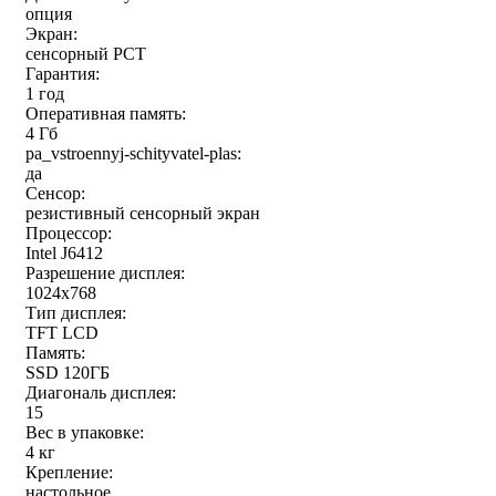
опция
Экран:
сенсорный РСТ
Гарантия:
1 год
Оперативная память:
4 Гб
pa_vstroennyj-schityvatel-plas:
да
Сенсор:
резистивный сенсорный экран
Процессор:
Intel J6412
Разрешение дисплея:
1024x768
Тип дисплея:
TFT LCD
Память:
SSD 120ГБ
Диагональ дисплея:
15
Вес в упаковке:
4 кг
Крепление:
настольное