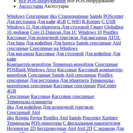
Все POS-оборудование
Все POS-оборудование
Аксессуары
Аксессуары
Windows
Сенсорные
iiko
Стационарные
Sam4s
POScenter
Для ресторана
Для кафе
4GB
С WiFi
R-Keeper
С USB
Windows 11
Для общепита
Для столовой
Смарт
Globalpos
10 дюймов
Core i3
Datavan
Для 1С
Windows 10
Posiflex
Кассовые
Для розничной торговли
Для магазина
ATOL
Для бара
Для кофейни
Для horeca
Sam4s сенсорные
Atol
сенсорные
Сенсорные на Windows
Для магазина
Кассовые
Для столовой
Для кофейни
Для
кафе
Компьютер-моноблок
Терминал-моноблок
Сенсорные
POSBank
Windows
Атол
Кассовые
Кассовый компьютер-
моноблок
Сенсорные Sam4s
Atol сенсорные
Posiflex
сенсорные
Для ресторана
Для общепита
Терминалы-
моноблоки сенсорные
Кассовые сенсорные
PosCenter
4GB
Сенсорные
Кассовые
Кассовые сенсорные
Терминалы-планшеты
iiko
Для кофейни
Для розничной торговли
Сенсорный
Atol
iiko
Rongta
Paytor
Posiflex
Atol
Sam4s
Poscenter
Xprinter
Терминалы
POS-принтеры
С фискальным накопителем
Недорогие
2D
Беспроводные
Atol
Atol 2D
С экраном
Для