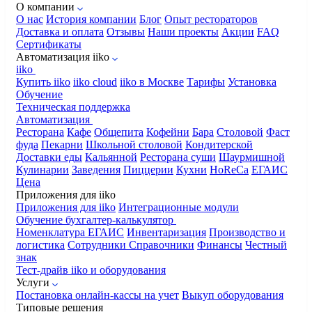
О компании
О нас
История компании
Блог
Опыт рестораторов
Доставка и оплата
Отзывы
Наши проекты
Акции
FAQ
Сертификаты
Автоматизация iiko
iiko
Купить iiko
iiko cloud
iiko в Москве
Тарифы
Установка
Обучение
Техническая поддержка
Автоматизация
Ресторана
Кафе
Общепита
Кофейни
Бара
Столовой
Фаст
фуда
Пекарни
Школьной столовой
Кондитерской
Доставки еды
Кальянной
Ресторана суши
Шаурмишной
Кулинарии
Заведения
Пиццерии
Кухни
HoReCa
ЕГАИС
Цена
Приложения для iiko
Приложения для iiko
Интеграционные модули
Обучение бухгалтер-калькулятор
Номенклатура
ЕГАИС
Инвентаризация
Производство и
логистика
Сотрудники
Справочники
Финансы
Честный
знак
Тест-драйв iiko и оборудования
Услуги
Постановка онлайн-кассы на учет
Выкуп оборудования
Типовые решения