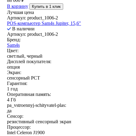
88 000
₽
В корзину
Купить в 1 клик
Лучшая цена
Артикул: product_1006-2
POS-компьютер Sam4s Jupiter, 15,6″
В наличии
Артикул: product_1006-2
Бренд:
Sam4s
Цвет:
светлый, черный
Дисплей покупателя:
опция
Экран:
сенсорный РСТ
Гарантия:
1 год
Оперативная память:
4 Гб
pa_vstroennyj-schityvatel-plas:
да
Сенсор:
резистивный сенсорный экран
Процессор:
Intel Celeron J1900