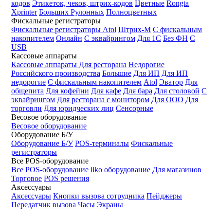
кодов
Этикеток, чеков, штрих-кодов
Цветные
Rongta
Xprinter
Больших
Рулонных
Полноцветных
Фискальные регистраторы
Фискальные регистраторы
Atol
Штрих-М
С фискальным
накопителем
Онлайн
С эквайрингом
Для 1С
Без ФН
С
USB
Кассовые аппараты
Кассовые аппараты
Для ресторана
Недорогие
Российского производства
Большие
Для ИП
Для ИП
недорогие
С фискальным накопителем
Atol
Эватор
Для
общепита
Для кофейни
Для кафе
Для бара
Для столовой
С
эквайрингом
Для ресторана с монитором
Для ООО
Для
торговли
Для юридческих лиц
Сенсорные
Весовое оборудование
Весовое оборудование
Оборудование Б/У
Оборудование Б/У
POS-терминалы
Фискальные
регистраторы
Все POS-оборудование
Все POS-оборудование
iiko оборудование
Для магазинов
Торговое
POS решения
Аксессуары
Аксессуары
Кнопки вызова сотрудника
Пейджеры
Передатчик вызова
Часы
Экраны