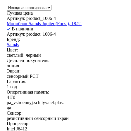
Лучшая цена
Артикул: product_1006-4
Моноблок Sam4s Jupiter (Forza), 18.5“
В наличии
54-ФЗ
Артикул: product_1006-4
Бренд:
Sam4s
Цвет:
Бренды
светлый, черный
Дисплей покупателя:
Sam4s
(11)
опция
Экран:
сенсорный РСТ
Гарантия:
Дальность сканирования до
1 год
Оперативная память:
4 Гб
pa_vstroennyj-schityvatel-plas:
Диагональ дисплея
да
Сенсор:
15
(9)
резистивный сенсорный экран
15,6
(1)
Процессор:
Intel J6412
18.5
(1)