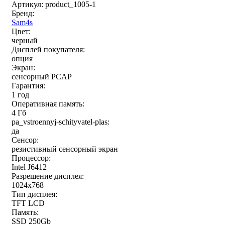
Артикул: product_1005-1
Бренд:
Sam4s
Цвет:
черный
Дисплей покупателя:
опция
Экран:
сенсорный PCAP
Гарантия:
1 год
Оперативная память:
4 Гб
pa_vstroennyj-schityvatel-plas:
да
Сенсор:
резистивный сенсорный экран
Процессор:
Intel J6412
Разрешение дисплея:
1024x768
Тип дисплея:
TFT LCD
Память:
SSD 250Gb