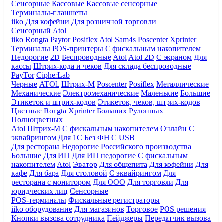
Сенсорные
Кассовые
Кассовые сенсорные
Терминалы-планшеты
iiko
Для кофейни
Для розничной торговли
Сенсорный
Atol
iiko
Rongta
Paytor
Posiflex
Atol
Sam4s
Poscenter
Xprinter
Терминалы
POS-принтеры
С фискальным накопителем
Недорогие
2D
Беспроводные
Atol
Atol 2D
С экраном
Для
кассы
Штрих-кода и чеков
Для склада беспроводные
PayTor
CipherLab
Черные
ATOL
Штрих-М
Poscenter
Posiflex
Металлические
Механические
Электромеханические
Маленькие
Большие
Этикеток и штрих-кодов
Этикеток, чеков, штрих-кодов
Цветные
Rongta
Xprinter
Больших
Рулонных
Полноцветных
Atol
Штрих-М
С фискальным накопителем
Онлайн
С
эквайрингом
Для 1С
Без ФН
С USB
Для ресторана
Недорогие
Российского производства
Большие
Для ИП
Для ИП недорогие
С фискальным
накопителем
Atol
Эватор
Для общепита
Для кофейни
Для
кафе
Для бара
Для столовой
С эквайрингом
Для
ресторана с монитором
Для ООО
Для торговли
Для
юридческих лиц
Сенсорные
POS-терминалы
Фискальные регистраторы
iiko оборудование
Для магазинов
Торговое
POS решения
Кнопки вызова сотрудника
Пейджеры
Передатчик вызова