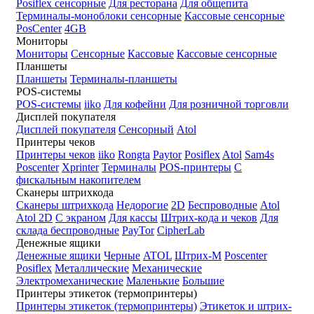
Posiflex сенсорные
Для ресторана
Для общепита
Терминалы-моноблоки сенсорные
Кассовые сенсорные
PosCenter
4GB
Мониторы
Мониторы
Сенсорные
Кассовые
Кассовые сенсорные
Планшеты
Планшеты
Терминалы-планшеты
POS-системы
POS-системы
iiko
Для кофейни
Для розничной торговли
Дисплей покупателя
Дисплей покупателя
Сенсорный
Atol
Принтеры чеков
Принтеры чеков
iiko
Rongta
Paytor
Posiflex
Atol
Sam4s
Poscenter
Xprinter
Терминалы
POS-принтеры
С
фискальным накопителем
Сканеры штрихкода
Сканеры штрихкода
Недорогие
2D
Беспроводные
Atol
Atol 2D
С экраном
Для кассы
Штрих-кода и чеков
Для
склада беспроводные
PayTor
CipherLab
Денежные ящики
Денежные ящики
Черные
ATOL
Штрих-М
Poscenter
Posiflex
Металлические
Механические
Электромеханические
Маленькие
Большие
Принтеры этикеток (термопринтеры)
Принтеры этикеток (термопринтеры)
Этикеток и штрих-