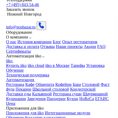
+7 (495) 843-54-46
Заказать звонок
Нижний Новгород
info@posbazar.ru
Оборудование
О компании
О нас
История компании
Блог
Опыт рестораторов
Доставка и оплата
Отзывы
Наши проекты
Акции
FAQ
Сертификаты
Автоматизация iiko
iiko
Купить iiko
iiko cloud
iiko в Москве
Тарифы
Установка
Обучение
Техническая поддержка
Автоматизация
Ресторана
Кафе
Общепита
Кофейни
Бара
Столовой
Фаст
фуда
Пекарни
Школьной столовой
Кондитерской
Доставки еды
Кальянной
Ресторана суши
Шаурмишной
Кулинарии
Заведения
Пиццерии
Кухни
HoReCa
ЕГАИС
Цена
Приложения для iiko
Приложения для iiko
Интеграционные модули
Обучение бухгалтер-калькулятор