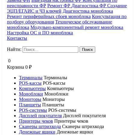
Замена ФН
Выездная настройка ФР
Консультация по
неисправности ФР
Ремонт ФР
Диагностика ФР
Создание
ЭЦП/ЕГАИС и ЧЗ ключей
Диагностика моноблока
Ремонт периферийных сбоев моноблока
Консультация по
подбору оборудования
Техническое обслуживание
моноблока
Модульно-компонентный ремонт моноблока
Настройка ОС и ПО моноблока
Контакты
Найти:
0
Корзина
0
₽
Терминалы
Терминалы
POS-кассы
POS-кассы
Компьютеры
Компьютеры
Моноблоки
Моноблоки
Мониторы
Мониторы
Планшеты
Планшеты
POS-системы
POS-системы
Дисплей покупателя
Дисплей покупателя
Принтеры чеков
Принтеры чеков
Сканеры штрихкода
Сканеры штрихкода
Денежные ящики
Денежные ящики