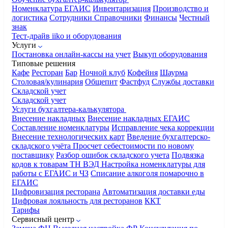
Номенклатура
ЕГАИС
Инвентаризация
Производство и
логистика
Сотрудники
Справочники
Финансы
Честный
знак
Тест-драйв iiko и оборудования
Услуги
Постановка онлайн-кассы на учет
Выкуп оборудования
Типовые решения
Кафе
Ресторан
Бар
Ночной клуб
Кофейня
Шаурма
Столовая/кулинария
Общепит
Фастфуд
Службы доставки
Складской учет
Складской учет
Услуги бухгалтера-калькулятора
Внесение накладных
Внесение накладных ЕГАИС
Составление номенклатуры
Исправление чека коррекции
Внесение технологических карт
Введение бухгалтерско-
складского учёта
Просчет себестоимости по новому
поставщику
Разбор ошибок складского учета
Подвязка
кодов к товарам ТН ВЭД
Настройка номенклатуры для
работы с ЕГАИС и ЧЗ
Списание алкоголя помарочно в
ЕГАИС
Цифровизация ресторана
Автоматизация доставки еды
Цифровая лояльность для ресторанов
ККТ
Тарифы
Сервисный центр