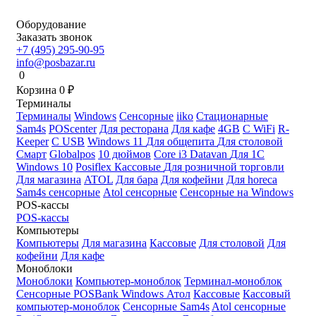
Оборудование
Заказать звонок
+7 (495) 295-90-95
info@posbazar.ru
0
Корзина
0
₽
Терминалы
Терминалы
Windows
Сенсорные
iiko
Стационарные
Sam4s
POScenter
Для ресторана
Для кафе
4GB
С WiFi
R-
Keeper
С USB
Windows 11
Для общепита
Для столовой
Смарт
Globalpos
10 дюймов
Core i3
Datavan
Для 1С
Windows 10
Posiflex
Кассовые
Для розничной торговли
Для магазина
ATOL
Для бара
Для кофейни
Для horeca
Sam4s сенсорные
Atol сенсорные
Сенсорные на Windows
POS-кассы
POS-кассы
Компьютеры
Компьютеры
Для магазина
Кассовые
Для столовой
Для
кофейни
Для кафе
Моноблоки
Моноблоки
Компьютер-моноблок
Терминал-моноблок
Сенсорные
POSBank
Windows
Атол
Кассовые
Кассовый
компьютер-моноблок
Сенсорные Sam4s
Atol сенсорные