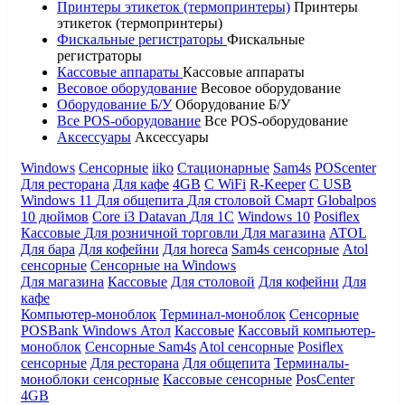
Принтеры этикеток (термопринтеры)
Принтеры
этикеток (термопринтеры)
Фискальные регистраторы
Фискальные
регистраторы
Кассовые аппараты
Кассовые аппараты
Весовое оборудование
Весовое оборудование
Оборудование Б/У
Оборудование Б/У
Все POS-оборудование
Все POS-оборудование
Аксессуары
Аксессуары
Windows
Сенсорные
iiko
Стационарные
Sam4s
POScenter
Для ресторана
Для кафе
4GB
С WiFi
R-Keeper
С USB
Windows 11
Для общепита
Для столовой
Смарт
Globalpos
10 дюймов
Core i3
Datavan
Для 1С
Windows 10
Posiflex
Кассовые
Для розничной торговли
Для магазина
ATOL
Для бара
Для кофейни
Для horeca
Sam4s сенсорные
Atol
сенсорные
Сенсорные на Windows
Для магазина
Кассовые
Для столовой
Для кофейни
Для
кафе
Компьютер-моноблок
Терминал-моноблок
Сенсорные
POSBank
Windows
Атол
Кассовые
Кассовый компьютер-
моноблок
Сенсорные Sam4s
Atol сенсорные
Posiflex
сенсорные
Для ресторана
Для общепита
Терминалы-
моноблоки сенсорные
Кассовые сенсорные
PosCenter
4GB