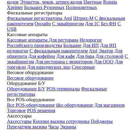
кодов
Этикеток, чеков, штрих-кодов
Цветные
Rongta
Xprinter
Больших
Рулонных
Полноцветных
Фискальные регистраторы
Фискальные регистраторы
Atol
Штрих-М
С фискальным
накопителем
Онлайн
С эквайрингом
Для 1С
Без ФН
С
USB
Кассовые аппараты
Кассовые аппараты
Для ресторана
Недорогие
Российского производства
Большие
Для ИП
Для ИП
недорогие
С фискальным накопителем
Atol
Эватор
Для
общепита
Для кофейни
Для кафе
Для бара
Для столовой
С
эквайрингом
Для ресторана с монитором
Для ООО
Для
торговли
Для юридческих лиц
Сенсорные
Весовое оборудование
Весовое оборудование
Оборудование Б/У
Оборудование Б/У
POS-терминалы
Фискальные
регистраторы
Все POS-оборудование
Все POS-оборудование
iiko оборудование
Для магазинов
Торговое
POS решения
Аксессуары
Аксессуары
Кнопки вызова сотрудника
Пейджеры
Передатчик вызова
Часы
Экраны