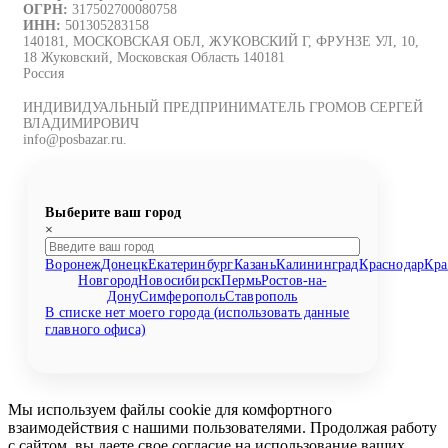
ОГРН:
317502700080758
ИНН:
501305283158
140181, МОСКОВСКАЯ ОБЛ, ЖУКОВСКИЙ Г, ФРУНЗЕ УЛ, 10,
18 Жуковский, Московская Область 140181
Россия
ИНДИВИДУАЛЬНЫЙ ПРЕДПРИНИМАТЕЛЬ ГРОМОВ СЕРГЕЙ
ВЛАДИМИРОВИЧ
info@posbazar.ru.
Выберите ваш город
×
Воронеж
Донецк
Екатеринбург
Казань
Калининград
Краснодар
Кра
Новгород
Новосибирск
Пермь
Ростов-на-
Дону
Симферополь
Ставрополь
В списке нет моего города (использовать данные
главного офиса)
Мы используем файлы cookie для комфортного
взаимодействия с нашими пользователями. Продолжая работу
с сайтом, вы даете свое согласие на использование ваших