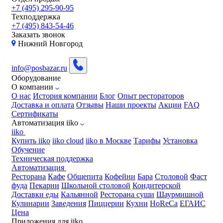
+7 (495) 295-90-95
Техподдержка
+7 (495) 843-54-46
Заказать звонок
Нижний Новгород
info@posbazar.ru
Оборудование
О компании
О нас
История компании
Блог
Опыт рестораторов
Доставка и оплата
Отзывы
Наши проекты
Акции
FAQ
Сертификаты
Автоматизация iiko
iiko
Купить iiko
iiko cloud
iiko в Москве
Тарифы
Установка
Обучение
Техническая поддержка
Автоматизация
Ресторана
Кафе
Общепита
Кофейни
Бара
Столовой
Фаст
фуда
Пекарни
Школьной столовой
Кондитерской
Доставки еды
Кальянной
Ресторана суши
Шаурмишной
Кулинарии
Заведения
Пиццерии
Кухни
HoReCa
ЕГАИС
Цена
Приложения для iiko