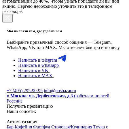
автоматизации до
40%.
Чтобы узнать попадаете ли вы под
акцию, Сергею необходимо уточнить это в телефонном
разговоре.
Мы на связи там, где удобно вам
Выбирайте привычный способ общения — Telegram,
WhatsApp, VK или MAX. Мы отвечаем быстро и по делу
Написать в telegram
Написать в whatsapp
Написать в VK
Написать в MAX
+7 (495) 295-90-95
info@posbazar.ru
г. Москва, ул. Дербеневская, д.3
(работаем по всей
России)
Получить презентацию
Наши соцсети:
Автоматизация
Бар
Кофейня
Фастфуд
Столовая/Кулинария
Точка с