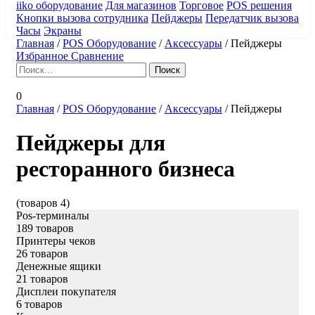
iiko оборудование
Для магазинов
Торговое
POS решения
Кнопки вызова сотрудника
Пейджеры
Передатчик вызова
Часы
Экраны
Главная
/
POS Оборудование
/
Аксессуары
/
Пейджеры
Избранное
Сравнение
Найти:
0
Главная
/
POS Оборудование
/
Аксессуары
/
Пейджеры
Пейджеры для
ресторанного бизнеса
(товаров 4)
Pos-терминалы
189 товаров
Принтеры чеков
26 товаров
Денежные ящики
21 товаров
Дисплеи покупателя
6 товаров