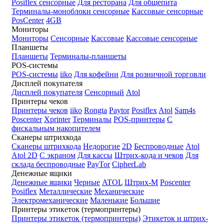
Posiflex сенсорные
Для ресторана
Для общепита
Терминалы-моноблоки сенсорные
Кассовые сенсорные
PosCenter
4GB
Мониторы
Мониторы
Сенсорные
Кассовые
Кассовые сенсорные
Планшеты
Планшеты
Терминалы-планшеты
POS-системы
POS-системы
iiko
Для кофейни
Для розничной торговли
Дисплей покупателя
Дисплей покупателя
Сенсорный
Atol
Принтеры чеков
Принтеры чеков
iiko
Rongta
Paytor
Posiflex
Atol
Sam4s
Poscenter
Xprinter
Терминалы
POS-принтеры
С
фискальным накопителем
Сканеры штрихкода
Сканеры штрихкода
Недорогие
2D
Беспроводные
Atol
Atol 2D
С экраном
Для кассы
Штрих-кода и чеков
Для
склада беспроводные
PayTor
CipherLab
Денежные ящики
Денежные ящики
Черные
ATOL
Штрих-М
Poscenter
Posiflex
Металлические
Механические
Электромеханические
Маленькие
Большие
Принтеры этикеток (термопринтеры)
Принтеры этикеток (термопринтеры)
Этикеток и штрих-