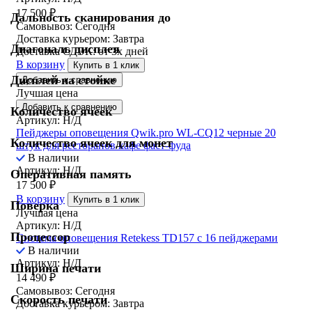
17 500
₽
Дальность сканирования до
Самовывоз:
Сегодня
Доставка курьером:
Завтра
Диагональ дисплея
Доставка СДЭК:
от 3х дней
В корзину
Купить в 1 клик
Дисплей на стойке
Добавить к сравнению
Лучшая цена
Добавить к сравнению
Количество ячеек
Артикул: Н/Д
Пейджеры оповещения Qwik.pro WL-CQ12 черные 20
Количество ячеек для монет
штук для ресторанов кафе фаст-фуда
В наличии
Артикул: Н/Д
Оперативная память
17 500
₽
В корзину
Купить в 1 клик
Поверка
Лучшая цена
Артикул: Н/Д
Процессор
Система оповещения Retekess TD157 с 16 пейджерами
В наличии
Артикул: Н/Д
Ширина печати
14 490
₽
Самовывоз:
Сегодня
Скорость печати
Доставка курьером:
Завтра