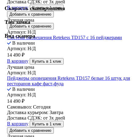
Доставка СДЭК:
от 3х дней
В корзину
Скорость сканирования
Купить в 1 клик
Добавить к сравнению
Лучшая цена
Тип замка
Добавить к сравнению
Артикул: Н/Д
Вид сканера
Система оповещения Retekess TD157 с 16 пейджерами
В наличии
Артикул: Н/Д
14 490
₽
В корзину
Купить в 1 клик
Лучшая цена
Артикул: Н/Д
Пейджеры оповещения Retekess TD157 белые 16 штук для
ресторанов кафе фаст-фуда
В наличии
Артикул: Н/Д
14 490
₽
Самовывоз:
Сегодня
Доставка курьером:
Завтра
Доставка СДЭК:
от 3х дней
В корзину
Купить в 1 клик
Добавить к сравнению
Лучшая цена