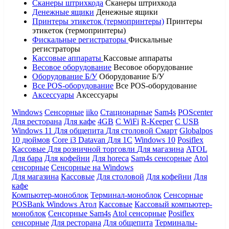
Сканеры штрихкода
Сканеры штрихкода
Денежные ящики
Денежные ящики
Принтеры этикеток (термопринтеры)
Принтеры
этикеток (термопринтеры)
Фискальные регистраторы
Фискальные
регистраторы
Кассовые аппараты
Кассовые аппараты
Весовое оборудование
Весовое оборудование
Оборудование Б/У
Оборудование Б/У
Все POS-оборудование
Все POS-оборудование
Аксессуары
Аксессуары
Windows
Сенсорные
iiko
Стационарные
Sam4s
POScenter
Для ресторана
Для кафе
4GB
С WiFi
R-Keeper
С USB
Windows 11
Для общепита
Для столовой
Смарт
Globalpos
10 дюймов
Core i3
Datavan
Для 1С
Windows 10
Posiflex
Кассовые
Для розничной торговли
Для магазина
ATOL
Для бара
Для кофейни
Для horeca
Sam4s сенсорные
Atol
сенсорные
Сенсорные на Windows
Для магазина
Кассовые
Для столовой
Для кофейни
Для
кафе
Компьютер-моноблок
Терминал-моноблок
Сенсорные
POSBank
Windows
Атол
Кассовые
Кассовый компьютер-
моноблок
Сенсорные Sam4s
Atol сенсорные
Posiflex
сенсорные
Для ресторана
Для общепита
Терминалы-