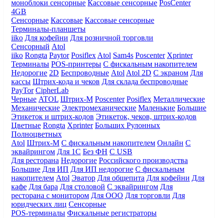
моноблоки сенсорные
Кассовые сенсорные
PosCenter
4GB
Сенсорные
Кассовые
Кассовые сенсорные
Терминалы-планшеты
iiko
Для кофейни
Для розничной торговли
Сенсорный
Atol
iiko
Rongta
Paytor
Posiflex
Atol
Sam4s
Poscenter
Xprinter
Терминалы
POS-принтеры
С фискальным накопителем
Недорогие
2D
Беспроводные
Atol
Atol 2D
С экраном
Для
кассы
Штрих-кода и чеков
Для склада беспроводные
PayTor
CipherLab
Черные
ATOL
Штрих-М
Poscenter
Posiflex
Металлические
Механические
Электромеханические
Маленькие
Большие
Этикеток и штрих-кодов
Этикеток, чеков, штрих-кодов
Цветные
Rongta
Xprinter
Больших
Рулонных
Полноцветных
Atol
Штрих-М
С фискальным накопителем
Онлайн
С
эквайрингом
Для 1С
Без ФН
С USB
Для ресторана
Недорогие
Российского производства
Большие
Для ИП
Для ИП недорогие
С фискальным
накопителем
Atol
Эватор
Для общепита
Для кофейни
Для
кафе
Для бара
Для столовой
С эквайрингом
Для
ресторана с монитором
Для ООО
Для торговли
Для
юридческих лиц
Сенсорные
POS-терминалы
Фискальные регистраторы