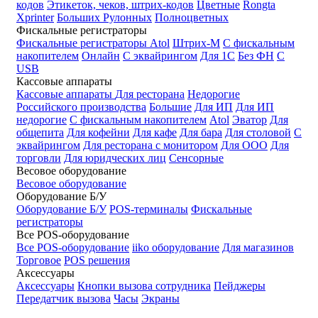
кодов
Этикеток, чеков, штрих-кодов
Цветные
Rongta
Xprinter
Больших
Рулонных
Полноцветных
Фискальные регистраторы
Фискальные регистраторы
Atol
Штрих-М
С фискальным
накопителем
Онлайн
С эквайрингом
Для 1С
Без ФН
С
USB
Кассовые аппараты
Кассовые аппараты
Для ресторана
Недорогие
Российского производства
Большие
Для ИП
Для ИП
недорогие
С фискальным накопителем
Atol
Эватор
Для
общепита
Для кофейни
Для кафе
Для бара
Для столовой
С
эквайрингом
Для ресторана с монитором
Для ООО
Для
торговли
Для юридческих лиц
Сенсорные
Весовое оборудование
Весовое оборудование
Оборудование Б/У
Оборудование Б/У
POS-терминалы
Фискальные
регистраторы
Все POS-оборудование
Все POS-оборудование
iiko оборудование
Для магазинов
Торговое
POS решения
Аксессуары
Аксессуары
Кнопки вызова сотрудника
Пейджеры
Передатчик вызова
Часы
Экраны