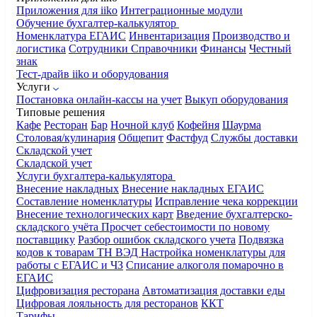
Приложения для iiko
Интеграционные модули
Обучение бухгалтер-калькулятор
Номенклатура
ЕГАИС
Инвентаризация
Производство и
логистика
Сотрудники
Справочники
Финансы
Честный
знак
Тест-драйв iiko и оборудования
Услуги
Постановка онлайн-кассы на учет
Выкуп оборудования
Типовые решения
Кафе
Ресторан
Бар
Ночной клуб
Кофейня
Шаурма
Столовая/кулинария
Общепит
Фастфуд
Службы доставки
Складской учет
Складской учет
Услуги бухгалтера-калькулятора
Внесение накладных
Внесение накладных ЕГАИС
Составление номенклатуры
Исправление чека коррекции
Внесение технологических карт
Введение бухгалтерско-
складского учёта
Просчет себестоимости по новому
поставщику
Разбор ошибок складского учета
Подвязка
кодов к товарам ТН ВЭД
Настройка номенклатуры для
работы с ЕГАИС и ЧЗ
Списание алкоголя помарочно в
ЕГАИС
Цифровизация ресторана
Автоматизация доставки еды
Цифровая лояльность для ресторанов
ККТ
Тарифы