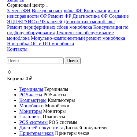
Сервисный центр
Замена ФН
Выездная настройка ФР
Консультация по
неисправности ФР
Ремонт ФР
Диагностика ФР
Создание
ЭЦП/ЕГАИС и ЧЗ ключей
Диагностика моноблока
Ремонт периферийных сбоев моноблока
Консультация по
подбору оборудования
Техническое обслуживание
моноблока
Модульно-компонентный ремонт моноблока
Настройка ОС и ПО моноблока
Контакты
Найти:
0
Корзина
0
₽
Терминалы
Терминалы
POS-кассы
POS-кассы
Компьютеры
Компьютеры
Моноблоки
Моноблоки
Мониторы
Мониторы
Планшеты
Планшеты
POS-системы
POS-системы
Дисплей покупателя
Дисплей покупателя
Принтеры чеков
Принтеры чеков