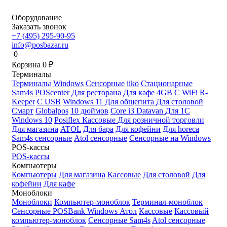
Оборудование
Заказать звонок
+7 (495) 295-90-95
info@posbazar.ru
0
Корзина
0
₽
Терминалы
Терминалы
Windows
Сенсорные
iiko
Стационарные
Sam4s
POScenter
Для ресторана
Для кафе
4GB
С WiFi
R-
Keeper
С USB
Windows 11
Для общепита
Для столовой
Смарт
Globalpos
10 дюймов
Core i3
Datavan
Для 1С
Windows 10
Posiflex
Кассовые
Для розничной торговли
Для магазина
ATOL
Для бара
Для кофейни
Для horeca
Sam4s сенсорные
Atol сенсорные
Сенсорные на Windows
POS-кассы
POS-кассы
Компьютеры
Компьютеры
Для магазина
Кассовые
Для столовой
Для
кофейни
Для кафе
Моноблоки
Моноблоки
Компьютер-моноблок
Терминал-моноблок
Сенсорные
POSBank
Windows
Атол
Кассовые
Кассовый
компьютер-моноблок
Сенсорные Sam4s
Atol сенсорные