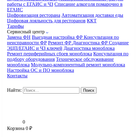
работы с ЕГАИС и ЧЗ
Списание алкоголя помарочно в
ЕГАИС
Цифровизация ресторана
Автоматизация доставки еды
Цифровая лояльность для ресторанов
ККТ
Тарифы
Сервисный центр
Замена ФН
Выездная настройка ФР
Консультация по
неисправности ФР
Ремонт ФР
Диагностика ФР
Создание
ЭЦП/ЕГАИС и ЧЗ ключей
Диагностика моноблока
Ремонт периферийных сбоев моноблока
Консультация по
подбору оборудования
Техническое обслуживание
моноблока
Модульно-компонентный ремонт моноблока
Настройка ОС и ПО моноблока
Контакты
Найти:
0
Корзина
0
₽