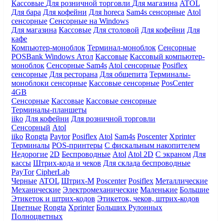
Кассовые
Для розничной торговли
Для магазина
ATOL
Для бара
Для кофейни
Для horeca
Sam4s сенсорные
Atol
сенсорные
Сенсорные на Windows
Для магазина
Кассовые
Для столовой
Для кофейни
Для
кафе
Компьютер-моноблок
Терминал-моноблок
Сенсорные
POSBank
Windows
Атол
Кассовые
Кассовый компьютер-
моноблок
Сенсорные Sam4s
Atol сенсорные
Posiflex
сенсорные
Для ресторана
Для общепита
Терминалы-
моноблоки сенсорные
Кассовые сенсорные
PosCenter
4GB
Сенсорные
Кассовые
Кассовые сенсорные
Терминалы-планшеты
iiko
Для кофейни
Для розничной торговли
Сенсорный
Atol
iiko
Rongta
Paytor
Posiflex
Atol
Sam4s
Poscenter
Xprinter
Терминалы
POS-принтеры
С фискальным накопителем
Недорогие
2D
Беспроводные
Atol
Atol 2D
С экраном
Для
кассы
Штрих-кода и чеков
Для склада беспроводные
PayTor
CipherLab
Черные
ATOL
Штрих-М
Poscenter
Posiflex
Металлические
Механические
Электромеханические
Маленькие
Большие
Этикеток и штрих-кодов
Этикеток, чеков, штрих-кодов
Цветные
Rongta
Xprinter
Больших
Рулонных
Полноцветных