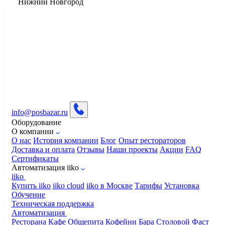
Нижний Новгород
info@posbazar.ru
Оборудование
О компании
О нас
История компании
Блог
Опыт рестораторов
Доставка и оплата
Отзывы
Наши проекты
Акции
FAQ
Сертификаты
Автоматизация iiko
iiko
Купить iiko
iiko cloud
iiko в Москве
Тарифы
Установка
Обучение
Техническая поддержка
Автоматизация
Ресторана
Кафе
Общепита
Кофейни
Бара
Столовой
Фаст