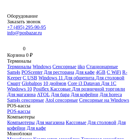
Оборудование
Заказать звонок
+7 (495) 295-90-95
info@posbazar.ru
0
Корзина
0
₽
Терминалы
Терминалы
Windows
Сенсорные
iiko
Стационарные
Sam4s
POScenter
Для ресторана
Для кафе
4GB
С WiFi
R-
Keeper
С USB
Windows 11
Для общепита
Для столовой
Смарт
Globalpos
10 дюймов
Core i3
Datavan
Для 1С
Windows 10
Posiflex
Кассовые
Для розничной торговли
Для магазина
ATOL
Для бара
Для кофейни
Для horeca
Sam4s сенсорные
Atol сенсорные
Сенсорные на Windows
POS-кассы
POS-кассы
Компьютеры
Компьютеры
Для магазина
Кассовые
Для столовой
Для
кофейни
Для кафе
Моноблоки