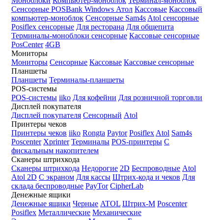
Моноблоки
Компьютер-моноблок
Терминал-моноблок
Сенсорные
POSBank
Windows
Атол
Кассовые
Кассовый
компьютер-моноблок
Сенсорные Sam4s
Atol сенсорные
Posiflex сенсорные
Для ресторана
Для общепита
Терминалы-моноблоки сенсорные
Кассовые сенсорные
PosCenter
4GB
Мониторы
Мониторы
Сенсорные
Кассовые
Кассовые сенсорные
Планшеты
Планшеты
Терминалы-планшеты
POS-системы
POS-системы
iiko
Для кофейни
Для розничной торговли
Дисплей покупателя
Дисплей покупателя
Сенсорный
Atol
Принтеры чеков
Принтеры чеков
iiko
Rongta
Paytor
Posiflex
Atol
Sam4s
Poscenter
Xprinter
Терминалы
POS-принтеры
С
фискальным накопителем
Сканеры штрихкода
Сканеры штрихкода
Недорогие
2D
Беспроводные
Atol
Atol 2D
С экраном
Для кассы
Штрих-кода и чеков
Для
склада беспроводные
PayTor
CipherLab
Денежные ящики
Денежные ящики
Черные
ATOL
Штрих-М
Poscenter
Posiflex
Металлические
Механические