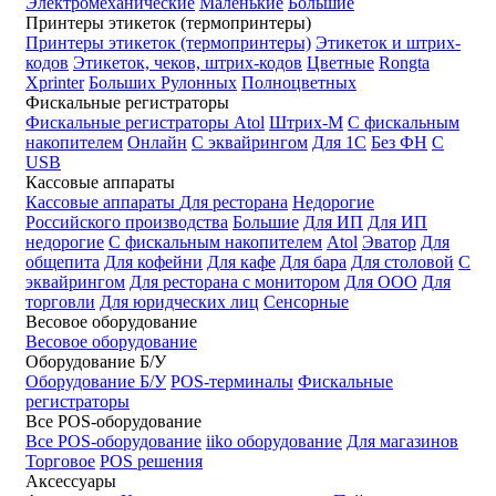
Электромеханические
Маленькие
Большие
Принтеры этикеток (термопринтеры)
Принтеры этикеток (термопринтеры)
Этикеток и штрих-
кодов
Этикеток, чеков, штрих-кодов
Цветные
Rongta
Xprinter
Больших
Рулонных
Полноцветных
Фискальные регистраторы
Фискальные регистраторы
Atol
Штрих-М
С фискальным
накопителем
Онлайн
С эквайрингом
Для 1С
Без ФН
С
USB
Кассовые аппараты
Кассовые аппараты
Для ресторана
Недорогие
Российского производства
Большие
Для ИП
Для ИП
недорогие
С фискальным накопителем
Atol
Эватор
Для
общепита
Для кофейни
Для кафе
Для бара
Для столовой
С
эквайрингом
Для ресторана с монитором
Для ООО
Для
торговли
Для юридческих лиц
Сенсорные
Весовое оборудование
Весовое оборудование
Оборудование Б/У
Оборудование Б/У
POS-терминалы
Фискальные
регистраторы
Все POS-оборудование
Все POS-оборудование
iiko оборудование
Для магазинов
Торговое
POS решения
Аксессуары