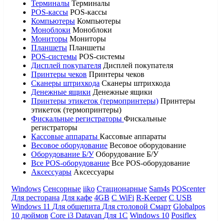
Терминалы
Терминалы
POS-кассы
POS-кассы
Компьютеры
Компьютеры
Моноблоки
Моноблоки
Мониторы
Мониторы
Планшеты
Планшеты
POS-системы
POS-системы
Дисплей покупателя
Дисплей покупателя
Принтеры чеков
Принтеры чеков
Сканеры штрихкода
Сканеры штрихкода
Денежные ящики
Денежные ящики
Принтеры этикеток (термопринтеры)
Принтеры
этикеток (термопринтеры)
Фискальные регистраторы
Фискальные
регистраторы
Кассовые аппараты
Кассовые аппараты
Весовое оборудование
Весовое оборудование
Оборудование Б/У
Оборудование Б/У
Все POS-оборудование
Все POS-оборудование
Аксессуары
Аксессуары
Windows
Сенсорные
iiko
Стационарные
Sam4s
POScenter
Для ресторана
Для кафе
4GB
С WiFi
R-Keeper
С USB
Windows 11
Для общепита
Для столовой
Смарт
Globalpos
10 дюймов
Core i3
Datavan
Для 1С
Windows 10
Posiflex