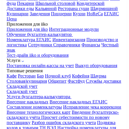
фуда
Пекарни
Школьной столовой
Кондитерской
Доставки еды
Кальянной
Ресторана суши
Шаурмишной
Кулинарии
Заведения
Пиццерии
Кухни
HoReCa
ЕГАИС
Цена
Приложения для iiko
Приложения для iiko
Интеграционные модули
Обучение бухгалтер-калькулятор
Номенклатура
ЕГАИС
Инвентаризация
Производство и
логистика
Сотрудники
Справочники
Финансы
Честный
знак
Тест-драйв iiko и оборудования
Услуги
Постановка онлайн-кассы на учет
Выкуп оборудования
Типовые решения
Кафе
Ресторан
Бар
Ночной клуб
Кофейня
Шаурма
Столовая/кулинария
Общепит
Фастфуд
Службы доставки
Складской учет
Складской учет
Услуги бухгалтера-калькулятора
Внесение накладных
Внесение накладных ЕГАИС
Составление номенклатуры
Исправление чека коррекции
Внесение технологических карт
Введение бухгалтерско-
складского учёта
Просчет себестоимости по новому
поставщику
Разбор ошибок складского учета
Подвязка
кодов к товарам ТН ВЭД
Настройка номенклатуры для