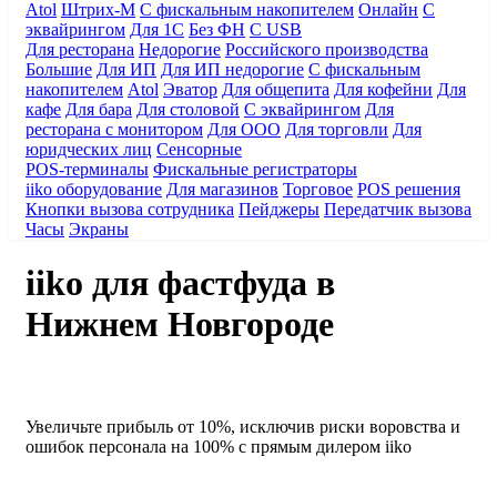
Atol
Штрих-М
С фискальным накопителем
Онлайн
С
эквайрингом
Для 1С
Без ФН
С USB
Для ресторана
Недорогие
Российского производства
Большие
Для ИП
Для ИП недорогие
С фискальным
накопителем
Atol
Эватор
Для общепита
Для кофейни
Для
кафе
Для бара
Для столовой
С эквайрингом
Для
ресторана с монитором
Для ООО
Для торговли
Для
юридческих лиц
Сенсорные
POS-терминалы
Фискальные регистраторы
iiko оборудование
Для магазинов
Торговое
POS решения
Кнопки вызова сотрудника
Пейджеры
Передатчик вызова
Часы
Экраны
iiko для фастфуда в
Нижнем Новгороде
Увеличьте прибыль от 10%
, исключив риски воровства и
ошибок персонала на 100%
с прямым дилером iiko