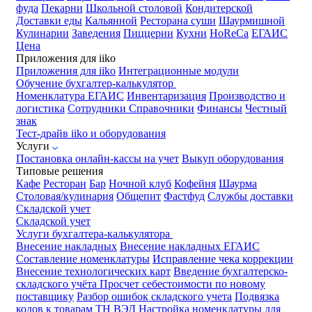
фуда
Пекарни
Школьной столовой
Кондитерской
Доставки еды
Кальянной
Ресторана суши
Шаурмишной
Кулинарии
Заведения
Пиццерии
Кухни
HoReCa
ЕГАИС
Цена
Приложения для iiko
Приложения для iiko
Интеграционные модули
Обучение бухгалтер-калькулятор
Номенклатура
ЕГАИС
Инвентаризация
Производство и
логистика
Сотрудники
Справочники
Финансы
Честный
знак
Тест-драйв iiko и оборудования
Услуги
Постановка онлайн-кассы на учет
Выкуп оборудования
Типовые решения
Кафе
Ресторан
Бар
Ночной клуб
Кофейня
Шаурма
Столовая/кулинария
Общепит
Фастфуд
Службы доставки
Складской учет
Складской учет
Услуги бухгалтера-калькулятора
Внесение накладных
Внесение накладных ЕГАИС
Составление номенклатуры
Исправление чека коррекции
Внесение технологических карт
Введение бухгалтерско-
складского учёта
Просчет себестоимости по новому
поставщику
Разбор ошибок складского учета
Подвязка
кодов к товарам ТН ВЭД
Настройка номенклатуры для