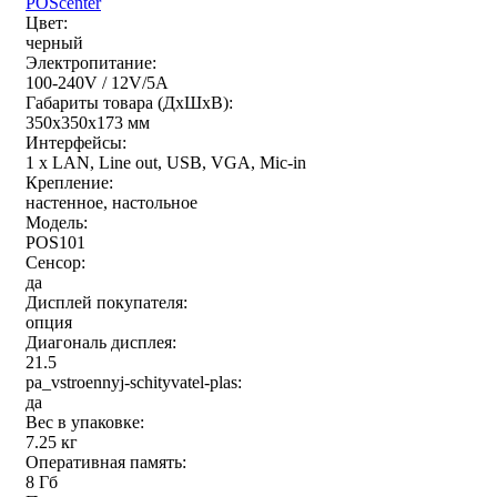
POScenter
Цвет:
черный
Электропитание:
100-240V / 12V/5A
Габариты товара (ДxШxВ):
350х350х173 мм
Интерфейсы:
1 x LAN, Line out, USB, VGA, Mic-in
Крепление:
настенное, настольное
Модель:
POS101
Сенсор:
да
Дисплей покупателя:
опция
Диагональ дисплея:
21.5
pa_vstroennyj-schityvatel-plas:
да
Вес в упаковке:
7.25 кг
Оперативная память:
8 Гб