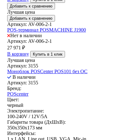
Добавить к сравнению
Лучшая цена
Добавить к сравнению
Артикул: AV-006-2-1
POS-терминал POSMACHINE J1900
Нет в наличии
Артикул: AV-006-2-1
27 971
₽
В корзину
Купить в 1 клик
Лучшая цена
Артикул: 3155
Моноблок POSCenter POS101 без ОС
В наличии
Артикул: 3155
Бренд:
POScenter
Цвет:
черный
Электропитание:
100-240V / 12V/5A
Габариты товара (ДxШxВ):
350х350х173 мм
Интерфейсы:
1 x LAN, Line out, USB, VGA, Mic-in