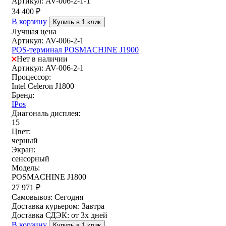
Артикул: AV-006-2-1-1
34 400
₽
В корзину
Купить в 1 клик
Лучшая цена
Артикул: AV-006-2-1
POS-терминал POSMACHINE J1900
Нет в наличии
Артикул: AV-006-2-1
Процессор:
Intel Celeron J1800
Бренд:
IPos
Диагональ дисплея:
15
Цвет:
черный
Экран:
сенсорный
Модель:
POSMACHINE J1800
27 971
₽
Самовывоз:
Сегодня
Доставка курьером:
Завтра
Доставка СДЭК:
от 3х дней
В корзину
Купить в 1 клик