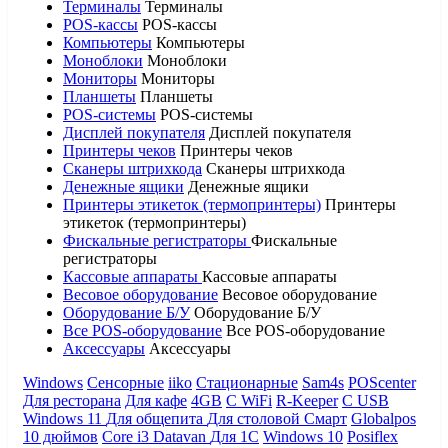
Терминалы
Терминалы
POS-кассы
POS-кассы
Компьютеры
Компьютеры
Моноблоки
Моноблоки
Мониторы
Мониторы
Планшеты
Планшеты
POS-системы
POS-системы
Дисплей покупателя
Дисплей покупателя
Принтеры чеков
Принтеры чеков
Сканеры штрихкода
Сканеры штрихкода
Денежные ящики
Денежные ящики
Принтеры этикеток (термопринтеры)
Принтеры
этикеток (термопринтеры)
Фискальные регистраторы
Фискальные
регистраторы
Кассовые аппараты
Кассовые аппараты
Весовое оборудование
Весовое оборудование
Оборудование Б/У
Оборудование Б/У
Все POS-оборудование
Все POS-оборудование
Аксессуары
Аксессуары
Windows
Сенсорные
iiko
Стационарные
Sam4s
POScenter
Для ресторана
Для кафе
4GB
С WiFi
R-Keeper
С USB
Windows 11
Для общепита
Для столовой
Смарт
Globalpos
10 дюймов
Core i3
Datavan
Для 1С
Windows 10
Posiflex