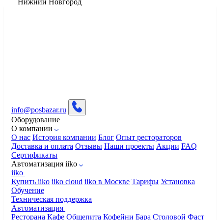
Нижний Новгород
info@posbazar.ru
Оборудование
О компании
О нас
История компании
Блог
Опыт рестораторов
Доставка и оплата
Отзывы
Наши проекты
Акции
FAQ
Сертификаты
Автоматизация iiko
iiko
Купить iiko
iiko cloud
iiko в Москве
Тарифы
Установка
Обучение
Техническая поддержка
Автоматизация
Ресторана
Кафе
Общепита
Кофейни
Бара
Столовой
Фаст