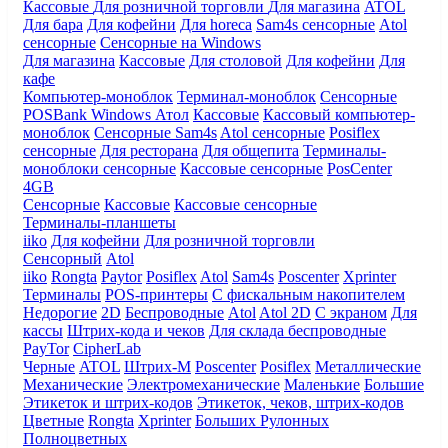
Кассовые
Для розничной торговли
Для магазина
ATOL
Для бара
Для кофейни
Для horeca
Sam4s сенсорные
Atol
сенсорные
Сенсорные на Windows
Для магазина
Кассовые
Для столовой
Для кофейни
Для
кафе
Компьютер-моноблок
Терминал-моноблок
Сенсорные
POSBank
Windows
Атол
Кассовые
Кассовый компьютер-
моноблок
Сенсорные Sam4s
Atol сенсорные
Posiflex
сенсорные
Для ресторана
Для общепита
Терминалы-
моноблоки сенсорные
Кассовые сенсорные
PosCenter
4GB
Сенсорные
Кассовые
Кассовые сенсорные
Терминалы-планшеты
iiko
Для кофейни
Для розничной торговли
Сенсорный
Atol
iiko
Rongta
Paytor
Posiflex
Atol
Sam4s
Poscenter
Xprinter
Терминалы
POS-принтеры
С фискальным накопителем
Недорогие
2D
Беспроводные
Atol
Atol 2D
С экраном
Для
кассы
Штрих-кода и чеков
Для склада беспроводные
PayTor
CipherLab
Черные
ATOL
Штрих-М
Poscenter
Posiflex
Металлические
Механические
Электромеханические
Маленькие
Большие
Этикеток и штрих-кодов
Этикеток, чеков, штрих-кодов
Цветные
Rongta
Xprinter
Больших
Рулонных
Полноцветных