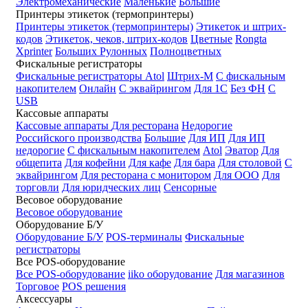
Электромеханические
Маленькие
Большие
Принтеры этикеток (термопринтеры)
Принтеры этикеток (термопринтеры)
Этикеток и штрих-
кодов
Этикеток, чеков, штрих-кодов
Цветные
Rongta
Xprinter
Больших
Рулонных
Полноцветных
Фискальные регистраторы
Фискальные регистраторы
Atol
Штрих-М
С фискальным
накопителем
Онлайн
С эквайрингом
Для 1С
Без ФН
С
USB
Кассовые аппараты
Кассовые аппараты
Для ресторана
Недорогие
Российского производства
Большие
Для ИП
Для ИП
недорогие
С фискальным накопителем
Atol
Эватор
Для
общепита
Для кофейни
Для кафе
Для бара
Для столовой
С
эквайрингом
Для ресторана с монитором
Для ООО
Для
торговли
Для юридческих лиц
Сенсорные
Весовое оборудование
Весовое оборудование
Оборудование Б/У
Оборудование Б/У
POS-терминалы
Фискальные
регистраторы
Все POS-оборудование
Все POS-оборудование
iiko оборудование
Для магазинов
Торговое
POS решения
Аксессуары