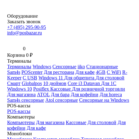
Оборудование
Заказать звонок
+7 (495) 295-90-95
info@posbazar.ru
0
Корзина
0
₽
Терминалы
Терминалы
Windows
Сенсорные
iiko
Стационарные
Sam4s
POScenter
Для ресторана
Для кафе
4GB
С WiFi
R-
Keeper
С USB
Windows 11
Для общепита
Для столовой
Смарт
Globalpos
10 дюймов
Core i3
Datavan
Для 1С
Windows 10
Posiflex
Кассовые
Для розничной торговли
Для магазина
ATOL
Для бара
Для кофейни
Для horeca
Sam4s сенсорные
Atol сенсорные
Сенсорные на Windows
POS-кассы
POS-кассы
Компьютеры
Компьютеры
Для магазина
Кассовые
Для столовой
Для
кофейни
Для кафе
Моноблоки