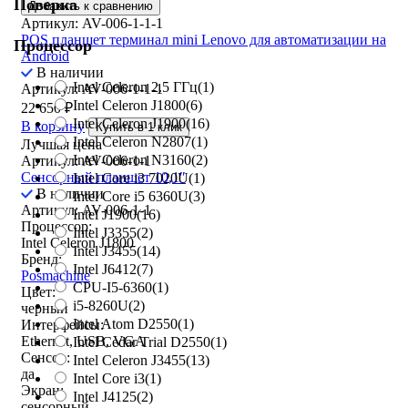
Поверка
Добавить к сравнению
Артикул: AV-006-1-1-1
POS планшет терминал mini Lenovo для автоматизации на
Процессор
Android
В наличии
Intel Celeron 2.5 ГГц
(1)
Артикул: AV-006-1-1-1
Intel Celeron J1800
(6)
22 650
₽
Intel Celeron J1900
(16)
В корзину
Купить в 1 клик
Intel Celeron N2807
(1)
Лучшая цена
Intel Celeron N3160
(2)
Артикул: AV-006-1-1
Сенсорный планшет 10,1″
Intel Core i3 7020U
(1)
В наличии
Intel Core i5 6360U
(3)
Артикул: AV-006-1-1
Intel J1900
(16)
Процессор:
Intel J3355
(2)
Intel Celeron J1800
Intel J3455
(14)
Бренд:
Intel J6412
(7)
Posmachine
CPU-I5-6360
(1)
Цвет:
i5-8260U
(2)
черный
Intel Atom D2550
(1)
Интерфейсы:
Ethernet, USB, VGA
Intel Cedar Trial D2550
(1)
Сенсор:
Intel Celeron J3455
(13)
да
Intel Core i3
(1)
Экран:
Intel J4125
(2)
сенсорный