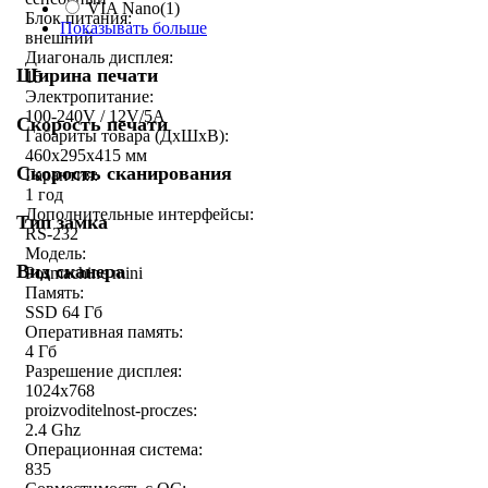
VIA Nano
(1)
Блок питания:
Показывать больше
внешний
Диагональ дисплея:
Ширина печати
15
Электропитание:
100-240V / 12V/5A
Скорость печати
Габариты товара (ДxШxВ):
460x295x415 мм
Скорость сканирования
Гарантия:
1 год
Дополнительные интерфейсы:
Тип замка
RS-232
Модель:
Вид сканера
Posmachine mini
Память:
SSD 64 Гб
Оперативная память:
4 Гб
Разрешение дисплея:
1024x768
proizvoditelnost-proczes:
2.4 Ghz
Операционная система:
835