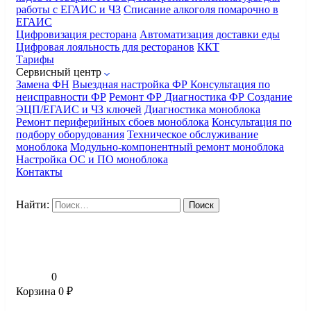
работы с ЕГАИС и ЧЗ
Списание алкоголя помарочно в
ЕГАИС
Цифровизация ресторана
Автоматизация доставки еды
Цифровая лояльность для ресторанов
ККТ
Тарифы
Сервисный центр
Замена ФН
Выездная настройка ФР
Консультация по
неисправности ФР
Ремонт ФР
Диагностика ФР
Создание
ЭЦП/ЕГАИС и ЧЗ ключей
Диагностика моноблока
Ремонт периферийных сбоев моноблока
Консультация по
подбору оборудования
Техническое обслуживание
моноблока
Модульно-компонентный ремонт моноблока
Настройка ОС и ПО моноблока
Контакты
Найти:
0
Корзина
0
₽