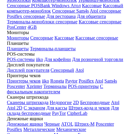
Моноблоки
Компьютер-моноблок
Терминал-моноблок
Сенсорные
POSBank
Windows
Атол
Кассовые
Кассовый
компьютер-моноблок
Сенсорные Sam4s
Atol сенсорные
Posiflex сенсорные
Для ресторана
Для общепита
Терминалы-моноблоки сенсорные
Кассовые сенсорные
PosCenter
4GB
Мониторы
Мониторы
Сенсорные
Кассовые
Кассовые сенсорные
Планшеты
Планшеты
Терминалы-планшеты
POS-системы
POS-системы
iiko
Для кофейни
Для розничной торговли
Дисплей покупателя
Дисплей покупателя
Сенсорный
Atol
Принтеры чеков
Принтеры чеков
iiko
Rongta
Paytor
Posiflex
Atol
Sam4s
Poscenter
Xprinter
Терминалы
POS-принтеры
С
фискальным накопителем
Сканеры штрихкода
Сканеры штрихкода
Недорогие
2D
Беспроводные
Atol
Atol 2D
С экраном
Для кассы
Штрих-кода и чеков
Для
склада беспроводные
PayTor
CipherLab
Денежные ящики
Денежные ящики
Черные
ATOL
Штрих-М
Poscenter
Posiflex
Металлические
Механические