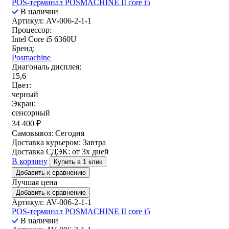
POS-терминал POSMACHINE II core i5
В наличии
Артикул: AV-006-2-1-1
Процессор:
Intel Core i5 6360U
Бренд:
Posmachine
Диагональ дисплея:
15,6
Цвет:
черный
Экран:
сенсорный
34 400
₽
Самовывоз:
Сегодня
Доставка курьером:
Завтра
Доставка СДЭК:
от 3х дней
В корзину
Купить в 1 клик
Добавить к сравнению
Лучшая цена
Добавить к сравнению
Артикул: AV-006-2-1-1
POS-терминал POSMACHINE II core i5
В наличии