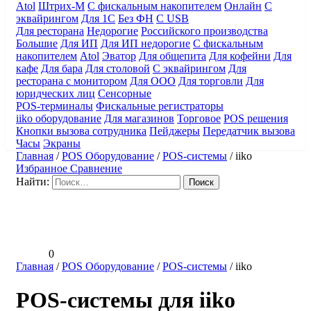
Atol
Штрих-М
С фискальным накопителем
Онлайн
С
эквайрингом
Для 1С
Без ФН
С USB
Для ресторана
Недорогие
Российского производства
Большие
Для ИП
Для ИП недорогие
С фискальным
накопителем
Atol
Эватор
Для общепита
Для кофейни
Для
кафе
Для бара
Для столовой
С эквайрингом
Для
ресторана с монитором
Для ООО
Для торговли
Для
юридческих лиц
Сенсорные
POS-терминалы
Фискальные регистраторы
iiko оборудование
Для магазинов
Торговое
POS решения
Кнопки вызова сотрудника
Пейджеры
Передатчик вызова
Часы
Экраны
Главная
/
POS Оборудование
/
POS-системы
/
iiko
Избранное
Сравнение
Найти:
0
Главная
/
POS Оборудование
/
POS-системы
/
iiko
POS-системы для iiko