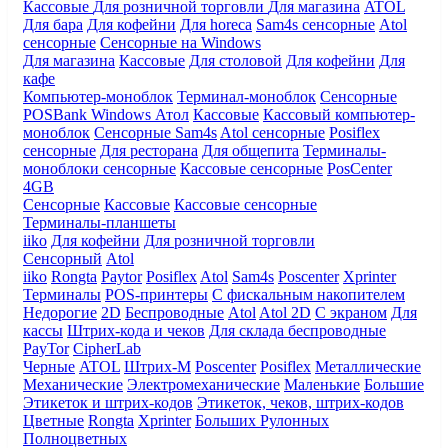
Кассовые
Для розничной торговли
Для магазина
ATOL
Для бара
Для кофейни
Для horeca
Sam4s сенсорные
Atol
сенсорные
Сенсорные на Windows
Для магазина
Кассовые
Для столовой
Для кофейни
Для
кафе
Компьютер-моноблок
Терминал-моноблок
Сенсорные
POSBank
Windows
Атол
Кассовые
Кассовый компьютер-
моноблок
Сенсорные Sam4s
Atol сенсорные
Posiflex
сенсорные
Для ресторана
Для общепита
Терминалы-
моноблоки сенсорные
Кассовые сенсорные
PosCenter
4GB
Сенсорные
Кассовые
Кассовые сенсорные
Терминалы-планшеты
iiko
Для кофейни
Для розничной торговли
Сенсорный
Atol
iiko
Rongta
Paytor
Posiflex
Atol
Sam4s
Poscenter
Xprinter
Терминалы
POS-принтеры
С фискальным накопителем
Недорогие
2D
Беспроводные
Atol
Atol 2D
С экраном
Для
кассы
Штрих-кода и чеков
Для склада беспроводные
PayTor
CipherLab
Черные
ATOL
Штрих-М
Poscenter
Posiflex
Металлические
Механические
Электромеханические
Маленькие
Большие
Этикеток и штрих-кодов
Этикеток, чеков, штрих-кодов
Цветные
Rongta
Xprinter
Больших
Рулонных
Полноцветных