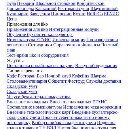
фуда
Пекарни
Школьной столовой
Кондитерской
Доставки еды
Кальянной
Ресторана суши
Шаурмишной
Кулинарии
Заведения
Пиццерии
Кухни
HoReCa
ЕГАИС
Цена
Приложения для iiko
Приложения для iiko
Интеграционные модули
Обучение бухгалтер-калькулятор
Номенклатура
ЕГАИС
Инвентаризация
Производство и
логистика
Сотрудники
Справочники
Финансы
Честный
знак
Тест-драйв iiko и оборудования
Услуги
Постановка онлайн-кассы на учет
Выкуп оборудования
Типовые решения
Кафе
Ресторан
Бар
Ночной клуб
Кофейня
Шаурма
Столовая/кулинария
Общепит
Фастфуд
Службы доставки
Складской учет
Складской учет
Услуги бухгалтера-калькулятора
Внесение накладных
Внесение накладных ЕГАИС
Составление номенклатуры
Исправление чека коррекции
Внесение технологических карт
Введение бухгалтерско-
складского учёта
Просчет себестоимости по новому
поставщику
Разбор ошибок складского учета
Подвязка
кодов к товарам ТН ВЭД
Настройка номенклатуры для