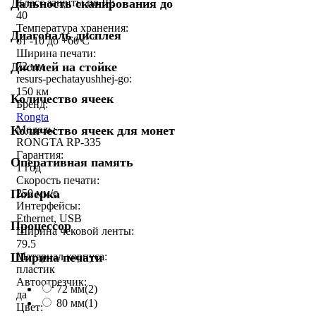
Дальность сканирования до
Класс защиты по IP:
40
Температура хранения:
Диагональ дисплея
от -10 до +60 С °
Ширина печати:
Дисплей на стойке
72 мм
resurs-pechatayushhej-go:
150 км
Количество ячеек
Бренд:
Rongta
Количество ячеек для монет
Модель:
RONGTA RP-335
Гарантия:
Оперативная память
1 год
Скорость печати:
Поверка
250 мм/c
Интерфейсы:
Ethernet, USB
Процессор
Ширина чековой ленты:
79.5
Ширина печати
Материал корпуса:
пластик
Автоотрезчик:
72 мм
(2)
да
80 мм
(1)
Цвет: