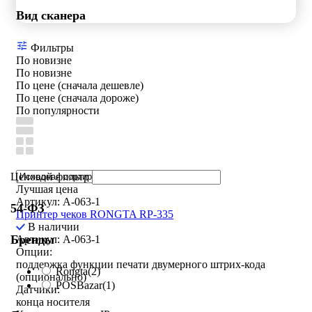
Вид сканера
Фильтры
По новизне
По новизне
По цене (сначала дешевле)
По цене (сначала дороже)
По популярности
Ценовой фильтр
Лучшая цена
Артикул: A-063-1
54-ФЗ
Принтер чеков RONGTA RP-335
В наличии
Бренды
Артикул: A-063-1
Опции:
поддержка функции печати двумерного штрих-кода
Rongta
(2)
(опционально)
POSBazar
(1)
Датчики:
конца носителя