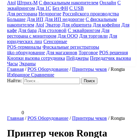
Atol
Штрих-М
С фискальным накопителем
Онлайн
С
эквайрингом
Для 1С
Без ФН
С USB
Для ресторана
Недорогие
Российского производства
Большие
Для ИП
Для ИП недорогие
С фискальным
накопителем
Atol
Эватор
Для общепита
Для кофейни
Для
кафе
Для бара
Для столовой
С эквайрингом
Для
ресторана с монитором
Для ООО
Для торговли
Для
юридческих лиц
Сенсорные
POS-терминалы
Фискальные регистраторы
iiko оборудование
Для магазинов
Торговое
POS решения
Кнопки вызова сотрудника
Пейджеры
Передатчик вызова
Часы
Экраны
Главная
/
POS Оборудование
/
Принтеры чеков
/
Rongta
Избранное
Сравнение
Найти:
0
Главная
/
POS Оборудование
/
Принтеры чеков
/
Rongta
Принтер чеков Rongta