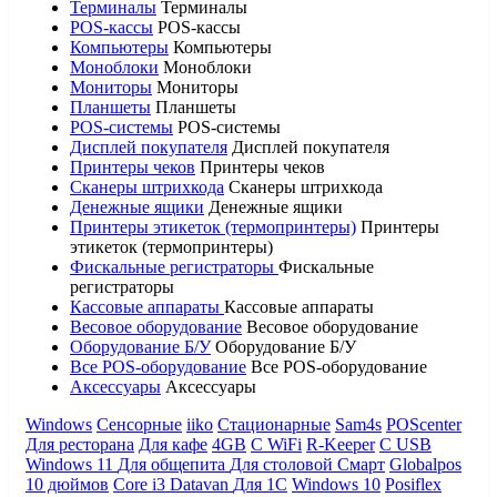
Терминалы
Терминалы
POS-кассы
POS-кассы
Компьютеры
Компьютеры
Моноблоки
Моноблоки
Мониторы
Мониторы
Планшеты
Планшеты
POS-системы
POS-системы
Дисплей покупателя
Дисплей покупателя
Принтеры чеков
Принтеры чеков
Сканеры штрихкода
Сканеры штрихкода
Денежные ящики
Денежные ящики
Принтеры этикеток (термопринтеры)
Принтеры
этикеток (термопринтеры)
Фискальные регистраторы
Фискальные
регистраторы
Кассовые аппараты
Кассовые аппараты
Весовое оборудование
Весовое оборудование
Оборудование Б/У
Оборудование Б/У
Все POS-оборудование
Все POS-оборудование
Аксессуары
Аксессуары
Windows
Сенсорные
iiko
Стационарные
Sam4s
POScenter
Для ресторана
Для кафе
4GB
С WiFi
R-Keeper
С USB
Windows 11
Для общепита
Для столовой
Смарт
Globalpos
10 дюймов
Core i3
Datavan
Для 1С
Windows 10
Posiflex