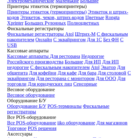
Электромеханические
Маленькие
Большие
Принтеры этикеток (термопринтеры)
Принтеры этикеток (термопринтеры)
Этикеток и штрих-
кодов
Этикеток, чеков, штрих-кодов
Цветные
Rongta
Xprinter
Больших
Рулонных
Полноцветных
Фискальные регистраторы
Фискальные регистраторы
Atol
Штрих-М
С фискальным
накопителем
Онлайн
С эквайрингом
Для 1С
Без ФН
С
USB
Кассовые аппараты
Кассовые аппараты
Для ресторана
Недорогие
Российского производства
Большие
Для ИП
Для ИП
недорогие
С фискальным накопителем
Atol
Эватор
Для
общепита
Для кофейни
Для кафе
Для бара
Для столовой
С
эквайрингом
Для ресторана с монитором
Для ООО
Для
торговли
Для юридческих лиц
Сенсорные
Весовое оборудование
Весовое оборудование
Оборудование Б/У
Оборудование Б/У
POS-терминалы
Фискальные
регистраторы
Все POS-оборудование
Все POS-оборудование
iiko оборудование
Для магазинов
Торговое
POS решения
Аксессуары