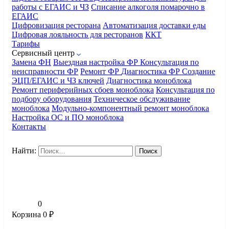
работы с ЕГАИС и ЧЗ
Списание алкоголя помарочно в
ЕГАИС
Цифровизация ресторана
Автоматизация доставки еды
Цифровая лояльность для ресторанов
ККТ
Тарифы
Сервисный центр
Замена ФН
Выездная настройка ФР
Консультация по
неисправности ФР
Ремонт ФР
Диагностика ФР
Создание
ЭЦП/ЕГАИС и ЧЗ ключей
Диагностика моноблока
Ремонт периферийных сбоев моноблока
Консультация по
подбору оборудования
Техническое обслуживание
моноблока
Модульно-компонентный ремонт моноблока
Настройка ОС и ПО моноблока
Контакты
Найти:
0
Корзина
0
₽