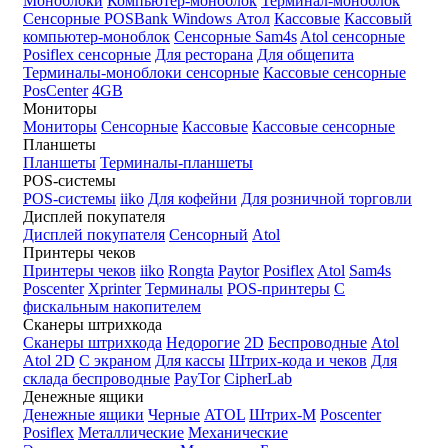
Моноблоки
Компьютер-моноблок
Терминал-моноблок
Сенсорные
POSBank
Windows
Атол
Кассовые
Кассовый
компьютер-моноблок
Сенсорные Sam4s
Atol сенсорные
Posiflex сенсорные
Для ресторана
Для общепита
Терминалы-моноблоки сенсорные
Кассовые сенсорные
PosCenter
4GB
Мониторы
Мониторы
Сенсорные
Кассовые
Кассовые сенсорные
Планшеты
Планшеты
Терминалы-планшеты
POS-системы
POS-системы
iiko
Для кофейни
Для розничной торговли
Дисплей покупателя
Дисплей покупателя
Сенсорный
Atol
Принтеры чеков
Принтеры чеков
iiko
Rongta
Paytor
Posiflex
Atol
Sam4s
Poscenter
Xprinter
Терминалы
POS-принтеры
С
фискальным накопителем
Сканеры штрихкода
Сканеры штрихкода
Недорогие
2D
Беспроводные
Atol
Atol 2D
С экраном
Для кассы
Штрих-кода и чеков
Для
склада беспроводные
PayTor
CipherLab
Денежные ящики
Денежные ящики
Черные
ATOL
Штрих-М
Poscenter
Posiflex
Металлические
Механические