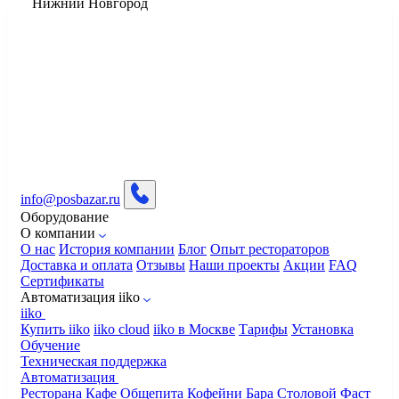
Нижний Новгород
info@posbazar.ru
Оборудование
О компании
О нас
История компании
Блог
Опыт рестораторов
Доставка и оплата
Отзывы
Наши проекты
Акции
FAQ
Сертификаты
Автоматизация iiko
iiko
Купить iiko
iiko cloud
iiko в Москве
Тарифы
Установка
Обучение
Техническая поддержка
Автоматизация
Ресторана
Кафе
Общепита
Кофейни
Бара
Столовой
Фаст