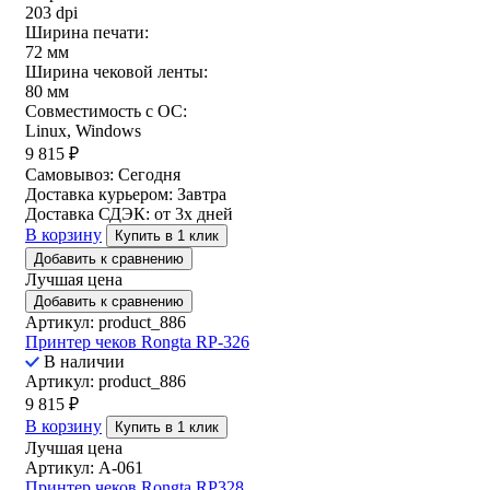
203 dpi
Ширина печати:
72 мм
Ширина чековой ленты:
80 мм
Совместимость с ОС:
Linux, Windows
9 815
₽
Самовывоз:
Сегодня
Доставка курьером:
Завтра
Доставка СДЭК:
от 3х дней
В корзину
Купить в 1 клик
Добавить к сравнению
Лучшая цена
Добавить к сравнению
Артикул: product_886
Принтер чеков Rongta RP-326
В наличии
Артикул: product_886
9 815
₽
В корзину
Купить в 1 клик
Лучшая цена
Артикул: A-061
Принтер чеков Rongta RP328