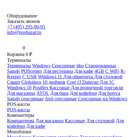
Оборудование
Заказать звонок
+7 (495) 295-90-95
info@posbazar.ru
0
Корзина
0
₽
Терминалы
Терминалы
Windows
Сенсорные
iiko
Стационарные
Sam4s
POScenter
Для ресторана
Для кафе
4GB
С WiFi
R-
Keeper
С USB
Windows 11
Для общепита
Для столовой
Смарт
Globalpos
10 дюймов
Core i3
Datavan
Для 1С
Windows 10
Posiflex
Кассовые
Для розничной торговли
Для магазина
ATOL
Для бара
Для кофейни
Для horeca
Sam4s сенсорные
Atol сенсорные
Сенсорные на Windows
POS-кассы
POS-кассы
Компьютеры
Компьютеры
Для магазина
Кассовые
Для столовой
Для
кофейни
Для кафе
Моноблоки