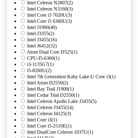
Intel Celeron N2807
(2)
Intel Celeron N3160
(3)
Intel Core i3 7020U
(3)
Intel Core i5 6360U
(3)
Intel J1900
(40)
Intel J3355
(2)
Intel J3455
(16)
Intel J6412
(32)
Atom Dual Core D525
(1)
CPU-I5-6360
(1)
i3-1135G7
(1)
i5-8260U
(2)
Intel 7th Generation Kaby Lake-U Core i3
(1)
Intel Atom D2550
(2)
Intel Bay Trail J1900
(1)
Intel Cedar Trial D2550
(1)
Intel Celeron Apollo Lake J3455
(5)
Intel Celeron J3455
(14)
Intel Celeron J4125
(3)
Intel Core i3
(1)
Intel Core i5-2510E
(1)
Intel DualCore Celeron 1037U
(1)