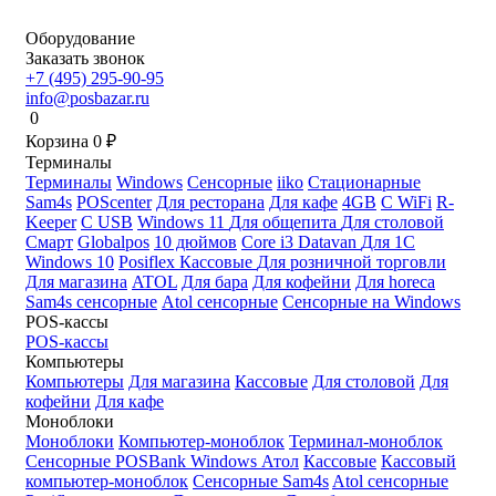
Оборудование
Заказать звонок
+7 (495) 295-90-95
info@posbazar.ru
0
Корзина
0
₽
Терминалы
Терминалы
Windows
Сенсорные
iiko
Стационарные
Sam4s
POScenter
Для ресторана
Для кафе
4GB
С WiFi
R-
Keeper
С USB
Windows 11
Для общепита
Для столовой
Смарт
Globalpos
10 дюймов
Core i3
Datavan
Для 1С
Windows 10
Posiflex
Кассовые
Для розничной торговли
Для магазина
ATOL
Для бара
Для кофейни
Для horeca
Sam4s сенсорные
Atol сенсорные
Сенсорные на Windows
POS-кассы
POS-кассы
Компьютеры
Компьютеры
Для магазина
Кассовые
Для столовой
Для
кофейни
Для кафе
Моноблоки
Моноблоки
Компьютер-моноблок
Терминал-моноблок
Сенсорные
POSBank
Windows
Атол
Кассовые
Кассовый
компьютер-моноблок
Сенсорные Sam4s
Atol сенсорные