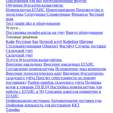
Приложения для iiko
Интеграционные модули
Обучение бухгалтер-калькулятор
Номенклатура
ЕГАИС
Инвентаризация
Производство и
логистика
Сотрудники
Справочники
Финансы
Честный
знак
Тест-драйв iiko и оборудования
Услуги
Постановка онлайн-кассы на учет
Выкуп оборудования
Типовые решения
Кафе
Ресторан
Бар
Ночной клуб
Кофейня
Шаурма
Столовая/кулинария
Общепит
Фастфуд
Службы доставки
Складской учет
Складской учет
Услуги бухгалтера-калькулятора
Внесение накладных
Внесение накладных ЕГАИС
Составление номенклатуры
Исправление чека коррекции
Внесение технологических карт
Введение бухгалтерско-
складского учёта
Просчет себестоимости по новому
поставщику
Разбор ошибок складского учета
Подвязка
кодов к товарам ТН ВЭД
Настройка номенклатуры для
работы с ЕГАИС и ЧЗ
Списание алкоголя помарочно в
ЕГАИС
Цифровизация ресторана
Автоматизация доставки еды
Цифровая лояльность для ресторанов
ККТ
Тарифы