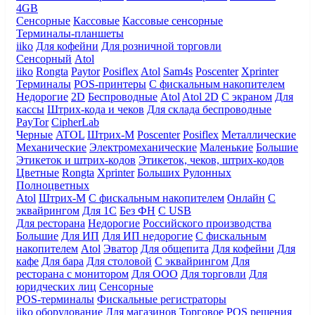
4GB
Сенсорные
Кассовые
Кассовые сенсорные
Терминалы-планшеты
iiko
Для кофейни
Для розничной торговли
Сенсорный
Atol
iiko
Rongta
Paytor
Posiflex
Atol
Sam4s
Poscenter
Xprinter
Терминалы
POS-принтеры
С фискальным накопителем
Недорогие
2D
Беспроводные
Atol
Atol 2D
С экраном
Для
кассы
Штрих-кода и чеков
Для склада беспроводные
PayTor
CipherLab
Черные
ATOL
Штрих-М
Poscenter
Posiflex
Металлические
Механические
Электромеханические
Маленькие
Большие
Этикеток и штрих-кодов
Этикеток, чеков, штрих-кодов
Цветные
Rongta
Xprinter
Больших
Рулонных
Полноцветных
Atol
Штрих-М
С фискальным накопителем
Онлайн
С
эквайрингом
Для 1С
Без ФН
С USB
Для ресторана
Недорогие
Российского производства
Большие
Для ИП
Для ИП недорогие
С фискальным
накопителем
Atol
Эватор
Для общепита
Для кофейни
Для
кафе
Для бара
Для столовой
С эквайрингом
Для
ресторана с монитором
Для ООО
Для торговли
Для
юридческих лиц
Сенсорные
POS-терминалы
Фискальные регистраторы
iiko оборудование
Для магазинов
Торговое
POS решения