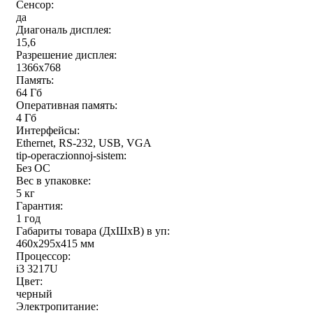
Сенсор:
да
Диагональ дисплея:
15,6
Разрешение дисплея:
1366x768
Память:
64 Гб
Оперативная память:
4 Гб
Интерфейсы:
Ethernet, RS-232, USB, VGA
tip-operaczionnoj-sistem:
Без ОС
Вес в упаковке:
5 кг
Гарантия:
1 год
Габариты товара (ДxШxВ) в уп:
460x295x415 мм
Процессор:
i3 3217U
Цвет:
черный
Электропитание: