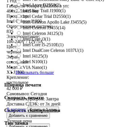
1 год
Intel Atom D2550
(2)
Габариты товара (ДxШxВ) в уп:
Intel Bay Trail J1900
(1)
460x295x415 мм
Процессор:
Intel Cedar Trial D2550
(1)
Intel Celeron J1800
Intel Celeron Apollo Lake J3455
(5)
Операционная система:
Intel Celeron J3455
(14)
835
Intel Celeron J4125
(3)
Электропитание:
Intel Core i3
(1)
100-240V / 12V/5A
Intel Core i5-2510E
(1)
Цвет:
Intel DualCore Celeron 1037U
(1)
черный
Intel J4125
(3)
Экран:
Intel N100
(1)
сенсорный
Модель:
VIA Nano
(1)
X1 J1800
Показывать больше
Крепление:
настольное
Ширина печати
42 000
₽
Самовывоз:
Сегодня
Скорость печати
Доставка курьером:
Завтра
Доставка СДЭК:
от 3х дней
В корзину
Скорость сканирования
Купить в 1 клик
Добавить к сравнению
Лучшая цена
Тип замка
Добавить к сравнению