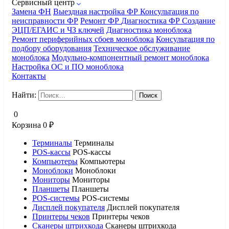
Сервисный центр
Замена ФН
Выездная настройка ФР
Консультация по
неисправности ФР
Ремонт ФР
Диагностика ФР
Создание
ЭЦП/ЕГАИС и ЧЗ ключей
Диагностика моноблока
Ремонт периферийных сбоев моноблока
Консультация по
подбору оборудования
Техническое обслуживание
моноблока
Модульно-компонентный ремонт моноблока
Настройка ОС и ПО моноблока
Контакты
Найти:
0
Корзина
0
₽
Терминалы
Терминалы
POS-кассы
POS-кассы
Компьютеры
Компьютеры
Моноблоки
Моноблоки
Мониторы
Мониторы
Планшеты
Планшеты
POS-системы
POS-системы
Дисплей покупателя
Дисплей покупателя
Принтеры чеков
Принтеры чеков
Сканеры штрихкода
Сканеры штрихкода