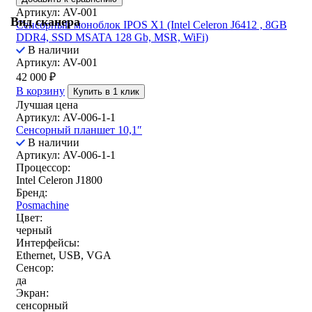
Артикул: AV-001
Вид сканера
Сенсорный моноблок IPOS X1 (Intel Celeron J6412 , 8GB
DDR4, SSD MSATA 128 Gb, MSR, WiFi)
В наличии
Артикул: AV-001
42 000
₽
В корзину
Купить в 1 клик
Лучшая цена
Артикул: AV-006-1-1
Сенсорный планшет 10,1″
В наличии
Артикул: AV-006-1-1
Процессор:
Intel Celeron J1800
Бренд:
Posmachine
Цвет:
черный
Интерфейсы:
Ethernet, USB, VGA
Сенсор:
да
Экран:
сенсорный