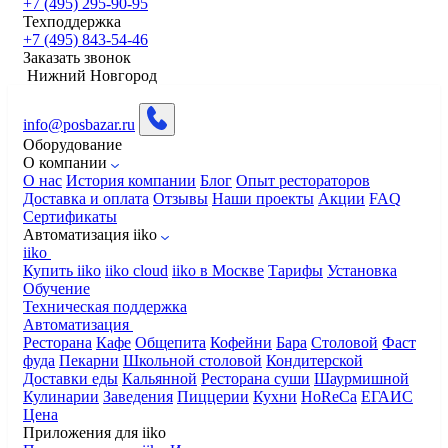
+7 (495) 295-90-95
Техподдержка
+7 (495) 843-54-46
Заказать звонок
Нижний Новгород
info@posbazar.ru
Оборудование
О компании
О нас
История компании
Блог
Опыт рестораторов
Доставка и оплата
Отзывы
Наши проекты
Акции
FAQ
Сертификаты
Автоматизация iiko
iiko
Купить iiko
iiko cloud
iiko в Москве
Тарифы
Установка
Обучение
Техническая поддержка
Автоматизация
Ресторана
Кафе
Общепита
Кофейни
Бара
Столовой
Фаст
фуда
Пекарни
Школьной столовой
Кондитерской
Доставки еды
Кальянной
Ресторана суши
Шаурмишной
Кулинарии
Заведения
Пиццерии
Кухни
HoReCa
ЕГАИС
Цена
Приложения для iiko