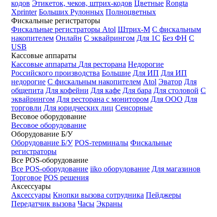
кодов
Этикеток, чеков, штрих-кодов
Цветные
Rongta
Xprinter
Больших
Рулонных
Полноцветных
Фискальные регистраторы
Фискальные регистраторы
Atol
Штрих-М
С фискальным
накопителем
Онлайн
С эквайрингом
Для 1С
Без ФН
С
USB
Кассовые аппараты
Кассовые аппараты
Для ресторана
Недорогие
Российского производства
Большие
Для ИП
Для ИП
недорогие
С фискальным накопителем
Atol
Эватор
Для
общепита
Для кофейни
Для кафе
Для бара
Для столовой
С
эквайрингом
Для ресторана с монитором
Для ООО
Для
торговли
Для юридческих лиц
Сенсорные
Весовое оборудование
Весовое оборудование
Оборудование Б/У
Оборудование Б/У
POS-терминалы
Фискальные
регистраторы
Все POS-оборудование
Все POS-оборудование
iiko оборудование
Для магазинов
Торговое
POS решения
Аксессуары
Аксессуары
Кнопки вызова сотрудника
Пейджеры
Передатчик вызова
Часы
Экраны