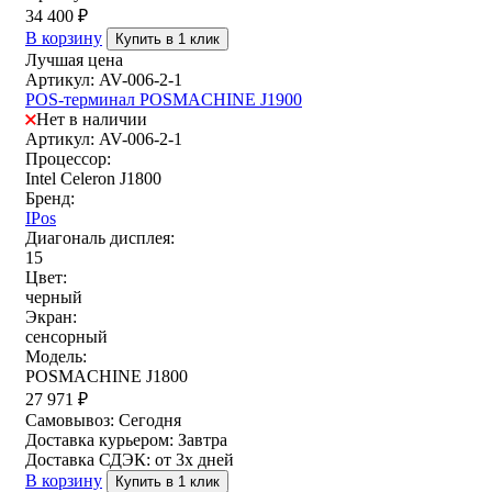
34 400
₽
В корзину
Купить в 1 клик
Лучшая цена
Артикул: AV-006-2-1
POS-терминал POSMACHINE J1900
Нет в наличии
Артикул: AV-006-2-1
Процессор:
Intel Celeron J1800
Бренд:
IPos
Диагональ дисплея:
15
Цвет:
черный
Экран:
сенсорный
Модель:
POSMACHINE J1800
27 971
₽
Самовывоз:
Сегодня
Доставка курьером:
Завтра
Доставка СДЭК:
от 3х дней
В корзину
Купить в 1 клик