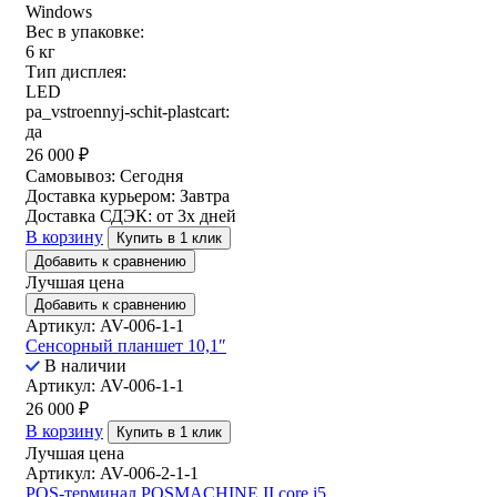
Windows
Вес в упаковке:
6 кг
Тип дисплея:
LED
pa_vstroennyj-schit-plastcart:
да
26 000
₽
Самовывоз:
Сегодня
Доставка курьером:
Завтра
Доставка СДЭК:
от 3х дней
В корзину
Купить в 1 клик
Добавить к сравнению
Лучшая цена
Добавить к сравнению
Артикул: AV-006-1-1
Сенсорный планшет 10,1″
В наличии
Артикул: AV-006-1-1
26 000
₽
В корзину
Купить в 1 клик
Лучшая цена
Артикул: AV-006-2-1-1
POS-терминал POSMACHINE II core i5