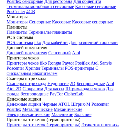
Posiflex сенсорные
Для ресторана
Для общепита
Терминалы-моноблоки сенсорные
Кассовые сенсорные
PosCenter
4GB
Мониторы
Мониторы
Сенсорные
Кассовые
Кассовые сенсорные
Планшеты
Планшеты
Терминалы-планшеты
POS-системы
POS-системы
iiko
Для кофейни
Для розничной торговли
Дисплей покупателя
Дисплей покупателя
Сенсорный
Atol
Принтеры чеков
Принтеры чеков
iiko
Rongta
Paytor
Posiflex
Atol
Sam4s
Poscenter
Xprinter
Терминалы
POS-принтеры
С
фискальным накопителем
Сканеры штрихкода
Сканеры штрихкода
Недорогие
2D
Беспроводные
Atol
Atol 2D
С экраном
Для кассы
Штрих-кода и чеков
Для
склада беспроводные
PayTor
CipherLab
Денежные ящики
Денежные ящики
Черные
ATOL
Штрих-М
Poscenter
Posiflex
Металлические
Механические
Электромеханические
Маленькие
Большие
Принтеры этикеток (термопринтеры)
Принтеры этикеток (термопринтеры)
Этикеток и штрих-