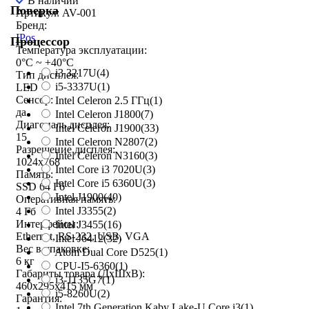
В наличии
Поверка
Артикул: AV-001
Бренд:
IPos
Процессор
Температура эксплуатации:
0°C ~ +40°C
i3 3217U
(4)
Тип дисплея:
i5-3337U
(1)
LED
Сенсор:
Intel Celeron 2.5 ГГц
(1)
да
Intel Celeron J1800
(7)
Диагональ дисплея:
Intel Celeron J1900
(33)
15
Intel Celeron N2807
(2)
Разрешение дисплея:
Intel Celeron N3160
(3)
1024x768
Intel Core i3 7020U
(3)
Память:
Intel Core i5 6360U
(3)
SSD 64 Гб
Intel J1900
(40)
Оперативная память:
Intel J3355
(2)
4 Гб
Интерфейсы:
Intel J3455
(16)
Ethernet, RS-232, USB, VGA
Intel J6412
(32)
Вес в упаковке:
Atom Dual Core D525
(1)
6 кг
CPU-I5-6360
(1)
Габариты товара (ДxШxВ):
i3-1135G7
(1)
460x295x415 мм
i5-8260U
(2)
Гарантия:
Intel 7th Generation Kaby Lake-U Core i3
(1)