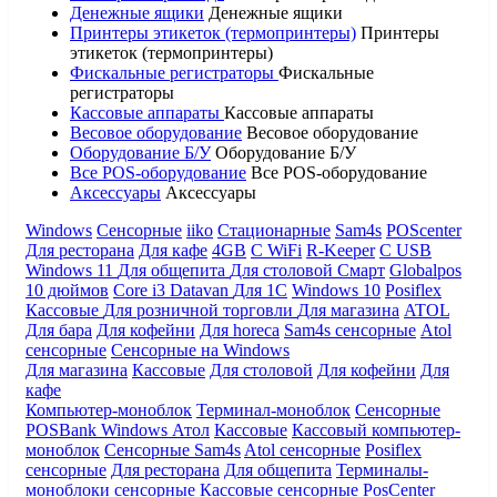
Денежные ящики
Денежные ящики
Принтеры этикеток (термопринтеры)
Принтеры
этикеток (термопринтеры)
Фискальные регистраторы
Фискальные
регистраторы
Кассовые аппараты
Кассовые аппараты
Весовое оборудование
Весовое оборудование
Оборудование Б/У
Оборудование Б/У
Все POS-оборудование
Все POS-оборудование
Аксессуары
Аксессуары
Windows
Сенсорные
iiko
Стационарные
Sam4s
POScenter
Для ресторана
Для кафе
4GB
С WiFi
R-Keeper
С USB
Windows 11
Для общепита
Для столовой
Смарт
Globalpos
10 дюймов
Core i3
Datavan
Для 1С
Windows 10
Posiflex
Кассовые
Для розничной торговли
Для магазина
ATOL
Для бара
Для кофейни
Для horeca
Sam4s сенсорные
Atol
сенсорные
Сенсорные на Windows
Для магазина
Кассовые
Для столовой
Для кофейни
Для
кафе
Компьютер-моноблок
Терминал-моноблок
Сенсорные
POSBank
Windows
Атол
Кассовые
Кассовый компьютер-
моноблок
Сенсорные Sam4s
Atol сенсорные
Posiflex
сенсорные
Для ресторана
Для общепита
Терминалы-
моноблоки сенсорные
Кассовые сенсорные
PosCenter