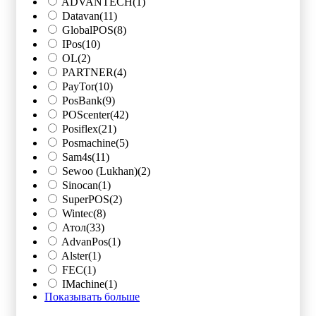
ADVANTECH
(1)
Datavan
(11)
GlobalPOS
(8)
IPos
(10)
OL
(2)
PARTNER
(4)
PayTor
(10)
PosBank
(9)
POScenter
(42)
Posiflex
(21)
Posmachine
(5)
Sam4s
(11)
Sewoo (Lukhan)
(2)
Sinocan
(1)
SuperPOS
(2)
Wintec
(8)
Атол
(33)
AdvanPos
(1)
Alster
(1)
FEC
(1)
IMachine
(1)
Показывать больше