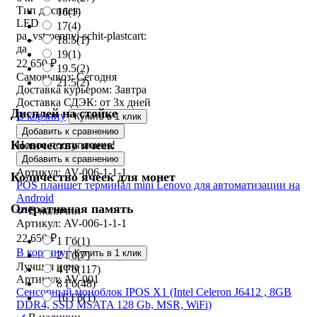
Тип дисплея:
16
(1)
LED
17
(4)
pa_vstroennyj-schit-plastcart:
18.5
(1)
да
19
(1)
22 650
₽
19.5
(2)
Самовывоз:
Сегодня
21.5
(2)
Доставка курьером:
Завтра
Доставка СДЭК:
от 3х дней
Дисплей на стойке
В корзину
Купить в 1 клик
Добавить к сравнению
Количество ячеек
Новое поступление!
Добавить к сравнению
Артикул: AV-006-1-1-1
Количество ячеек для монет
POS планшет терминал mini Lenovo для автоматизации на
Android
Оперативная память
В наличии
Артикул: AV-006-1-1-1
22 650
₽
1 Гб
(1)
В корзину
Купить в 1 клик
2 Гб
(7)
Лучшая цена
4 Гб
(117)
Артикул: AV-001
8 Гб
(48)
Сенсорный моноблок IPOS X1 (Intel Celeron J6412 , 8GB
16 Гб
(1)
DDR4, SSD MSATA 128 Gb, MSR, WiFi)