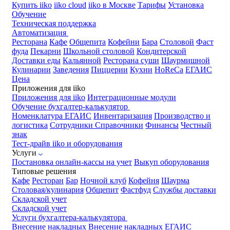
Купить iiko
iiko cloud
iiko в Москве
Тарифы
Установка
Обучение
Техническая поддержка
Автоматизация
Ресторана
Кафе
Общепита
Кофейни
Бара
Столовой
Фаст
фуда
Пекарни
Школьной столовой
Кондитерской
Доставки еды
Кальянной
Ресторана суши
Шаурмишной
Кулинарии
Заведения
Пиццерии
Кухни
HoReCa
ЕГАИС
Цена
Приложения для iiko
Приложения для iiko
Интеграционные модули
Обучение бухгалтер-калькулятор
Номенклатура
ЕГАИС
Инвентаризация
Производство и
логистика
Сотрудники
Справочники
Финансы
Честный
знак
Тест-драйв iiko и оборудования
Услуги
Постановка онлайн-кассы на учет
Выкуп оборудования
Типовые решения
Кафе
Ресторан
Бар
Ночной клуб
Кофейня
Шаурма
Столовая/кулинария
Общепит
Фастфуд
Службы доставки
Складской учет
Складской учет
Услуги бухгалтера-калькулятора
Внесение накладных
Внесение накладных ЕГАИС