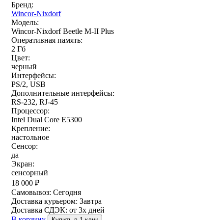
Бренд:
Wincor-Nixdorf
Модель:
Wincor-Nixdorf Beetle M-II Plus
Оперативная память:
2 Гб
Цвет:
черный
Интерфейсы:
PS/2, USB
Дополнительные интерфейсы:
RS-232, RJ-45
Процессор:
Intel Dual Core E5300
Крепление:
настольное
Сенсор:
да
Экран:
сенсорный
18 000
₽
Самовывоз:
Сегодня
Доставка курьером:
Завтра
Доставка СДЭК:
от 3х дней
В корзину
Купить в 1 клик