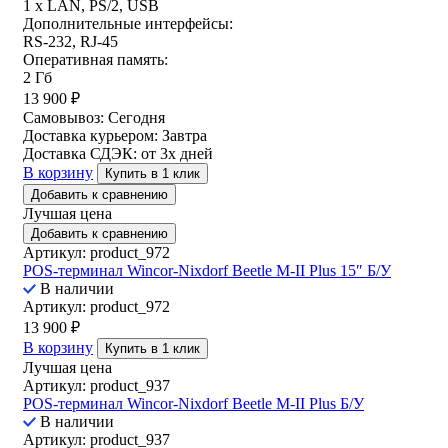
1 x LAN, PS/2, USB
Дополнительные интерфейсы:
RS-232, RJ-45
Оперативная память:
2 Гб
13 900
₽
Самовывоз:
Сегодня
Доставка курьером:
Завтра
Доставка СДЭК:
от 3х дней
В корзину
Купить в 1 клик
Добавить к сравнению
Лучшая цена
Добавить к сравнению
Артикул: product_972
POS-терминал Wincor-Nixdorf Beetle M-II Plus 15″ Б/У
В наличии
Артикул: product_972
13 900
₽
В корзину
Купить в 1 клик
Лучшая цена
Артикул: product_937
POS-терминал Wincor-Nixdorf Beetle M-II Plus Б/У
В наличии
Артикул: product_937