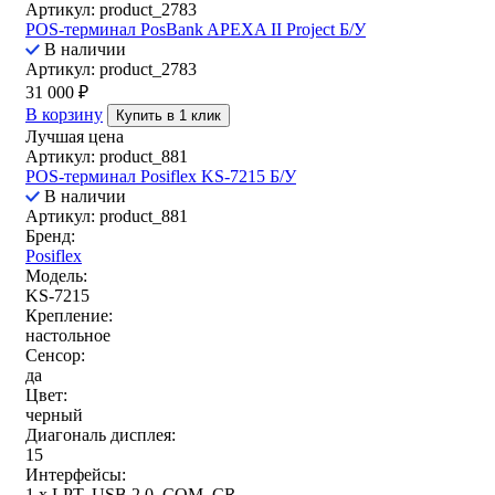
Артикул: product_2783
POS-терминал PosBank APEXA II Project Б/У
В наличии
Артикул: product_2783
31 000
₽
В корзину
Купить в 1 клик
Лучшая цена
Артикул: product_881
POS-терминал Posiflex KS-7215 Б/У
В наличии
Артикул: product_881
Бренд:
Posiflex
Модель:
KS-7215
Крепление:
настольное
Сенсор:
да
Цвет:
черный
Диагональ дисплея:
15
Интерфейсы:
1 x LPT, USB 2.0, COM, CR