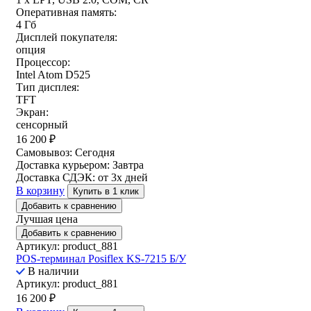
Оперативная память:
4 Гб
Дисплей покупателя:
опция
Процессор:
Intel Atom D525
Тип дисплея:
TFT
Экран:
сенсорный
16 200
₽
Самовывоз:
Сегодня
Доставка курьером:
Завтра
Доставка СДЭК:
от 3х дней
В корзину
Купить в 1 клик
Добавить к сравнению
Лучшая цена
Добавить к сравнению
Артикул: product_881
POS-терминал Posiflex KS-7215 Б/У
В наличии
Артикул: product_881
16 200
₽