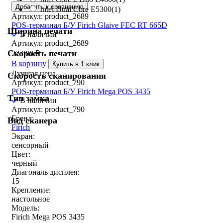
Добавить к сравнению
Intel Dual Core E5300
(1)
Артикул: product_2689
POS-терминал Б/У Firich Glaive FEC RT 665D
Ширина печати
В наличии
Артикул: product_2689
Скорость печати
22 000
₽
В корзину
Купить в 1 клик
Лучшая цена
Скорость сканирования
Артикул: product_790
POS-терминал Б/У Firich Mega POS 3435
Тип замка
В наличии
Артикул: product_790
Бренд:
Вид сканера
Firich
Экран:
сенсорный
Цвет:
черный
Диагональ дисплея:
15
Крепление:
настольное
Модель:
Firich Mega POS 3435