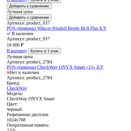
Добавить к сравнению
Лучшая цена
Добавить к сравнению
Артикул: product_937
POS-терминал Wincor-Nixdorf Beetle M-II Plus Б/У
В наличии
Артикул: product_937
18 000
₽
В корзину
Купить в 1 клик
Лучшая цена
Артикул: product_2784
POS-терминал CheckWay ONYX Smart «15» Б/У
Нет в наличии
Артикул: product_2784
Бренд:
CheckWay
Модель:
CheckWay ONYX Smart
Цвет:
черный
Разрешение дисплея:
1024x768
Оперативная память:
2 Гб