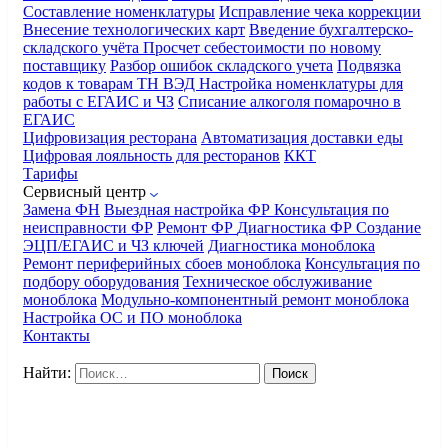
Составление номенклатуры
Исправление чека коррекции
Внесение технологических карт
Введение бухгалтерско-
складского учёта
Просчет себестоимости по новому
поставщику
Разбор ошибок складского учета
Подвязка
кодов к товарам ТН ВЭД
Настройка номенклатуры для
работы с ЕГАИС и ЧЗ
Списание алкоголя помарочно в
ЕГАИС
Цифровизация ресторана
Автоматизация доставки еды
Цифровая лояльность для ресторанов
ККТ
Тарифы
Сервисный центр
Замена ФН
Выездная настройка ФР
Консультация по
неисправности ФР
Ремонт ФР
Диагностика ФР
Создание
ЭЦП/ЕГАИС и ЧЗ ключей
Диагностика моноблока
Ремонт периферийных сбоев моноблока
Консультация по
подбору оборудования
Техническое обслуживание
моноблока
Модульно-компонентный ремонт моноблока
Настройка ОС и ПО моноблока
Контакты
Найти: