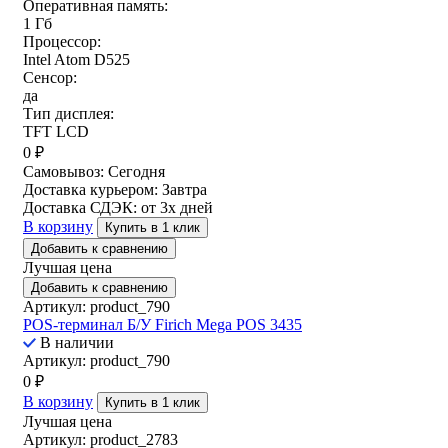
Оперативная память:
1 Гб
Процессор:
Intel Atom D525
Сенсор:
да
Тип дисплея:
TFT LCD
0
₽
Самовывоз:
Сегодня
Доставка курьером:
Завтра
Доставка СДЭК:
от 3х дней
В корзину
Купить в 1 клик
Добавить к сравнению
Лучшая цена
Добавить к сравнению
Артикул: product_790
POS-терминал Б/У Firich Mega POS 3435
В наличии
Артикул: product_790
0
₽
В корзину
Купить в 1 клик
Лучшая цена
Артикул: product_2783