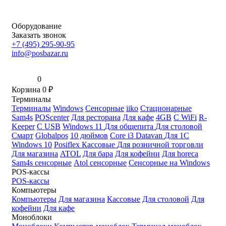
Оборудование
Заказать звонок
+7 (495) 295-90-95
info@posbazar.ru
0
Корзина
0
₽
Терминалы
Терминалы
Windows
Сенсорные
iiko
Стационарные
Sam4s
POScenter
Для ресторана
Для кафе
4GB
С WiFi
R-
Keeper
С USB
Windows 11
Для общепита
Для столовой
Смарт
Globalpos
10 дюймов
Core i3
Datavan
Для 1С
Windows 10
Posiflex
Кассовые
Для розничной торговли
Для магазина
ATOL
Для бара
Для кофейни
Для horeca
Sam4s сенсорные
Atol сенсорные
Сенсорные на Windows
POS-кассы
POS-кассы
Компьютеры
Компьютеры
Для магазина
Кассовые
Для столовой
Для
кофейни
Для кафе
Моноблоки