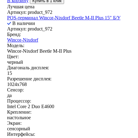
В корзину
Купить в 1 клик
Лучшая цена
Артикул: product_972
POS-терминал Wincor-Nixdorf Beetle M-II Plus 15″ Б/У
В наличии
Артикул: product_972
Бренд:
Wincor-Nixdorf
Модель:
Wincor-Nixdorf Beetle M-II Plus
Цвет:
черный
Диагональ дисплея:
15
Разрешение дисплея:
1024x768
Сенсор:
да
Процессор:
Intel Core 2 Duo E4600
Крепление:
настольное
Экран:
сенсорный
Интерфейсы: