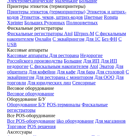
Электромеханические
Маленькие
Большие
Принтеры этикеток (термопринтеры)
Принтеры этикеток (термопринтеры)
Этикеток и штрих-
кодов
Этикеток, чеков, штрих-кодов
Цветные
Rongta
Xprinter
Больших
Рулонных
Полноцветных
Фискальные регистраторы
Фискальные регистраторы
Atol
Штрих-М
С фискальным
накопителем
Онлайн
С эквайрингом
Для 1С
Без ФН
С
USB
Кассовые аппараты
Кассовые аппараты
Для ресторана
Недорогие
Российского производства
Большие
Для ИП
Для ИП
недорогие
С фискальным накопителем
Atol
Эватор
Для
общепита
Для кофейни
Для кафе
Для бара
Для столовой
С
эквайрингом
Для ресторана с монитором
Для ООО
Для
торговли
Для юридческих лиц
Сенсорные
Весовое оборудование
Весовое оборудование
Оборудование Б/У
Оборудование Б/У
POS-терминалы
Фискальные
регистраторы
Все POS-оборудование
Все POS-оборудование
iiko оборудование
Для магазинов
Торговое
POS решения
Аксессуары