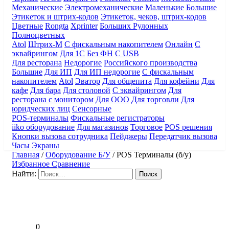
Механические
Электромеханические
Маленькие
Большие
Этикеток и штрих-кодов
Этикеток, чеков, штрих-кодов
Цветные
Rongta
Xprinter
Больших
Рулонных
Полноцветных
Atol
Штрих-М
С фискальным накопителем
Онлайн
С
эквайрингом
Для 1С
Без ФН
С USB
Для ресторана
Недорогие
Российского производства
Большие
Для ИП
Для ИП недорогие
С фискальным
накопителем
Atol
Эватор
Для общепита
Для кофейни
Для
кафе
Для бара
Для столовой
С эквайрингом
Для
ресторана с монитором
Для ООО
Для торговли
Для
юридческих лиц
Сенсорные
POS-терминалы
Фискальные регистраторы
iiko оборудование
Для магазинов
Торговое
POS решения
Кнопки вызова сотрудника
Пейджеры
Передатчик вызова
Часы
Экраны
Главная
/
Оборудование Б/У
/
POS Терминалы (б/у)
Избранное
Сравнение
Найти:
0