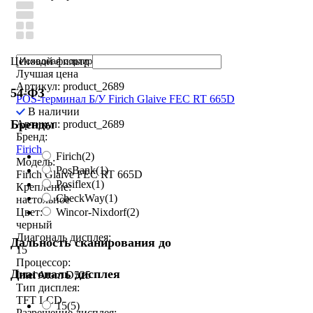
Ценовой фильтр
Лучшая цена
Артикул: product_2689
54-ФЗ
POS-терминал Б/У Firich Glaive FEC RT 665D
В наличии
Бренды
Артикул: product_2689
Бренд:
Firich
Firich
(2)
Модель:
PosBank
(1)
Firich Glaive FEC RT 665D
Posiflex
(1)
Крепление:
CheckWay
(1)
настольное
Wincor-Nixdorf
(2)
Цвет:
черный
Диагональ дисплея:
Дальность сканирования до
15
Процессор:
Диагональ дисплея
Intel Atom D525
Тип дисплея:
TFT LCD
15
(5)
Разрешение дисплея: