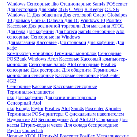
Windows
Сенсорные
iiko
Стационарные
Sam4s
POScenter
Для ресторана
Для кафе
4GB
С WiFi
R-Keeper
С USB
Windows 11
Для общепита
Для столовой
Смарт
Globalpos
10 дюймов
Core i3
Datavan
Для 1С
Windows 10
Posiflex
Кассовые
Для розничной торговли
Для магазина
ATOL
Для бара
Для кофейни
Для horeca
Sam4s сенсорные
Atol
сенсорные
Сенсорные на Windows
Для магазина
Кассовые
Для столовой
Для кофейни
Для
кафе
Компьютер-моноблок
Терминал-моноблок
Сенсорные
POSBank
Windows
Атол
Кассовые
Кассовый компьютер-
моноблок
Сенсорные Sam4s
Atol сенсорные
Posiflex
сенсорные
Для ресторана
Для общепита
Терминалы-
моноблоки сенсорные
Кассовые сенсорные
PosCenter
4GB
Сенсорные
Кассовые
Кассовые сенсорные
Терминалы-планшеты
iiko
Для кофейни
Для розничной торговли
Сенсорный
Atol
iiko
Rongta
Paytor
Posiflex
Atol
Sam4s
Poscenter
Xprinter
Терминалы
POS-принтеры
С фискальным накопителем
Недорогие
2D
Беспроводные
Atol
Atol 2D
С экраном
Для
кассы
Штрих-кода и чеков
Для склада беспроводные
PayTor
CipherLab
Черные
ATOL
Штрих-М
Poscenter
Posiflex
Металлические