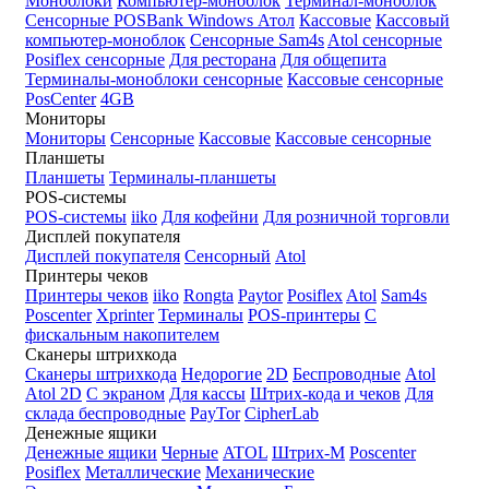
Моноблоки
Компьютер-моноблок
Терминал-моноблок
Сенсорные
POSBank
Windows
Атол
Кассовые
Кассовый
компьютер-моноблок
Сенсорные Sam4s
Atol сенсорные
Posiflex сенсорные
Для ресторана
Для общепита
Терминалы-моноблоки сенсорные
Кассовые сенсорные
PosCenter
4GB
Мониторы
Мониторы
Сенсорные
Кассовые
Кассовые сенсорные
Планшеты
Планшеты
Терминалы-планшеты
POS-системы
POS-системы
iiko
Для кофейни
Для розничной торговли
Дисплей покупателя
Дисплей покупателя
Сенсорный
Atol
Принтеры чеков
Принтеры чеков
iiko
Rongta
Paytor
Posiflex
Atol
Sam4s
Poscenter
Xprinter
Терминалы
POS-принтеры
С
фискальным накопителем
Сканеры штрихкода
Сканеры штрихкода
Недорогие
2D
Беспроводные
Atol
Atol 2D
С экраном
Для кассы
Штрих-кода и чеков
Для
склада беспроводные
PayTor
CipherLab
Денежные ящики
Денежные ящики
Черные
ATOL
Штрих-М
Poscenter
Posiflex
Металлические
Механические