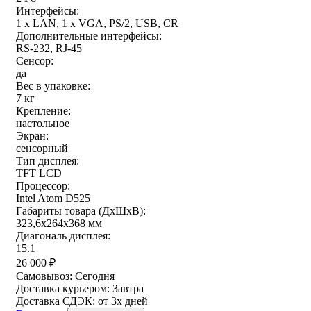
Интерфейсы:
1 x LAN, 1 x VGA, PS/2, USB, CR
Дополнительные интерфейсы:
RS-232, RJ-45
Сенсор:
да
Вес в упаковке:
7 кг
Крепление:
настольное
Экран:
сенсорный
Тип дисплея:
TFT LCD
Процессор:
Intel Atom D525
Габариты товара (ДxШxВ):
323,6х264х368 мм
Диагональ дисплея:
15.1
26 000
₽
Самовывоз:
Сегодня
Доставка курьером:
Завтра
Доставка СДЭК:
от 3х дней