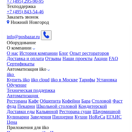
+7 (495) 295-90-95
Техподдержка
+7 (495) 843-54-46
Заказать звонок
Нижний Новгород
info@posbazar.ru
Оборудование
О компании
О нас
История компании
Блог
Опыт рестораторов
Доставка и оплата
Отзывы
Наши проекты
Акции
FAQ
Сертификаты
Автоматизация iiko
iiko
Купить iiko
iiko cloud
iiko в Москве
Тарифы
Установка
Обучение
Техническая поддержка
Автоматизация
Ресторана
Кафе
Общепита
Кофейни
Бара
Столовой
Фаст
фуда
Пекарни
Школьной столовой
Кондитерской
Доставки еды
Кальянной
Ресторана суши
Шаурмишной
Кулинарии
Заведения
Пиццерии
Кухни
HoReCa
ЕГАИС
Цена
Приложения для iiko