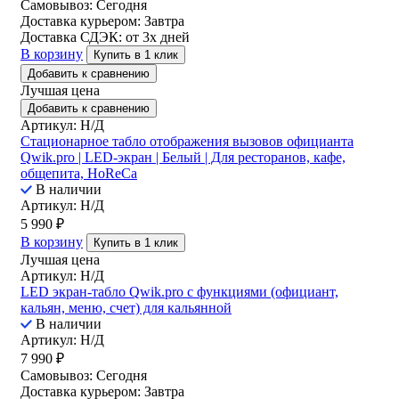
Самовывоз:
Сегодня
Доставка курьером:
Завтра
Доставка СДЭК:
от 3х дней
В корзину
Купить в 1 клик
Добавить к сравнению
Лучшая цена
Добавить к сравнению
Артикул: Н/Д
Стационарное табло отображения вызовов официанта
Qwik.pro | LED-экран | Белый | Для ресторанов, кафе,
общепита, HoReCa
В наличии
Артикул: Н/Д
5 990
₽
В корзину
Купить в 1 клик
Лучшая цена
Артикул: Н/Д
LED экран-табло Qwik.pro с функциями (официант,
кальян, меню, счет) для кальянной
В наличии
Артикул: Н/Д
7 990
₽
Самовывоз:
Сегодня
Доставка курьером:
Завтра