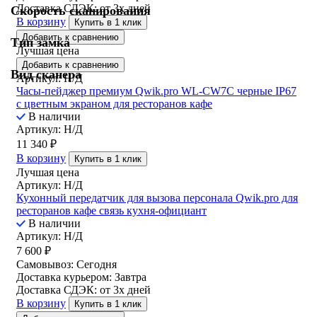
Доставка СДЭК:
от 3х дней
Скорость сканирования
В корзину
Купить в 1 клик
Добавить к сравнению
Тип замка
Лучшая цена
Добавить к сравнению
Вид сканера
Артикул: Н/Д
Часы-пейджер премиум Qwik.pro WL-CW7C черные IP67
с цветным экраном для ресторанов кафе
В наличии
Артикул: Н/Д
11 340
₽
В корзину
Купить в 1 клик
Лучшая цена
Артикул: Н/Д
Кухонный передатчик для вызова персонала Qwik.pro для
ресторанов кафе связь кухня-официант
В наличии
Артикул: Н/Д
7 600
₽
Самовывоз:
Сегодня
Доставка курьером:
Завтра
Доставка СДЭК:
от 3х дней
В корзину
Купить в 1 клик