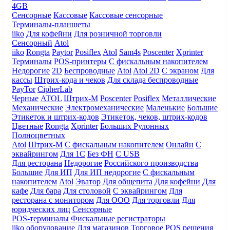
4GB
Сенсорные
Кассовые
Кассовые сенсорные
Терминалы-планшеты
iiko
Для кофейни
Для розничной торговли
Сенсорный
Atol
iiko
Rongta
Paytor
Posiflex
Atol
Sam4s
Poscenter
Xprinter
Терминалы
POS-принтеры
С фискальным накопителем
Недорогие
2D
Беспроводные
Atol
Atol 2D
С экраном
Для
кассы
Штрих-кода и чеков
Для склада беспроводные
PayTor
CipherLab
Черные
ATOL
Штрих-М
Poscenter
Posiflex
Металлические
Механические
Электромеханические
Маленькие
Большие
Этикеток и штрих-кодов
Этикеток, чеков, штрих-кодов
Цветные
Rongta
Xprinter
Больших
Рулонных
Полноцветных
Atol
Штрих-М
С фискальным накопителем
Онлайн
С
эквайрингом
Для 1С
Без ФН
С USB
Для ресторана
Недорогие
Российского производства
Большие
Для ИП
Для ИП недорогие
С фискальным
накопителем
Atol
Эватор
Для общепита
Для кофейни
Для
кафе
Для бара
Для столовой
С эквайрингом
Для
ресторана с монитором
Для ООО
Для торговли
Для
юридческих лиц
Сенсорные
POS-терминалы
Фискальные регистраторы
iiko оборудование
Для магазинов
Торговое
POS решения