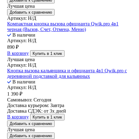
Добавить к сравнению
Лучшая цена
Добавить к сравнению
Артикул: Н/Д
Компактная кнопка вызова официанта Qwik.pro 4в1
черная (Вызов, Счет, Отмена, Меню)
В наличии
Артикул: Н/Д
890
₽
В корзину
Купить в 1 клик
Лучшая цена
Артикул: Н/Д
Кнопка вызова кальянщика и официанта 4в1 Qwik.pro с
деревянной подставкой для кальянных
В наличии
Артикул: Н/Д
1 390
₽
Самовывоз:
Сегодня
Доставка курьером:
Завтра
Доставка СДЭК:
от 3х дней
В корзину
Купить в 1 клик
Добавить к сравнению
Лучшая цена
Добавить к сравнению