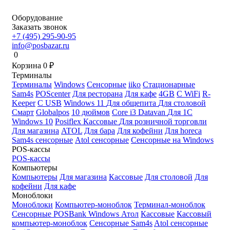
Оборудование
Заказать звонок
+7 (495) 295-90-95
info@posbazar.ru
0
Корзина
0
₽
Терминалы
Терминалы
Windows
Сенсорные
iiko
Стационарные
Sam4s
POScenter
Для ресторана
Для кафе
4GB
С WiFi
R-
Keeper
С USB
Windows 11
Для общепита
Для столовой
Смарт
Globalpos
10 дюймов
Core i3
Datavan
Для 1С
Windows 10
Posiflex
Кассовые
Для розничной торговли
Для магазина
ATOL
Для бара
Для кофейни
Для horeca
Sam4s сенсорные
Atol сенсорные
Сенсорные на Windows
POS-кассы
POS-кассы
Компьютеры
Компьютеры
Для магазина
Кассовые
Для столовой
Для
кофейни
Для кафе
Моноблоки
Моноблоки
Компьютер-моноблок
Терминал-моноблок
Сенсорные
POSBank
Windows
Атол
Кассовые
Кассовый
компьютер-моноблок
Сенсорные Sam4s
Atol сенсорные