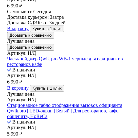
6 990
₽
Самовывоз:
Сегодня
Доставка курьером:
Завтра
Доставка СДЭК:
от 3х дней
В корзину
Купить в 1 клик
Добавить к сравнению
Лучшая цена
Добавить к сравнению
Артикул: Н/Д
Часы-пейджер Qwik.pro WB-1 черные для официантов
ресторанов кафе
В наличии
Артикул: Н/Д
6 990
₽
В корзину
Купить в 1 клик
Лучшая цена
Артикул: Н/Д
Стационарное табло отображения вызовов официанта
Qwik.pro | LED-экран | Белый | Для ресторанов, кафе,
общепита, HoReCa
В наличии
Артикул: Н/Д
5 990
₽