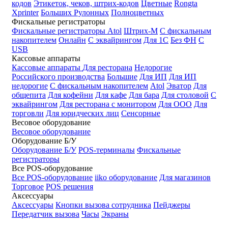
кодов
Этикеток, чеков, штрих-кодов
Цветные
Rongta
Xprinter
Больших
Рулонных
Полноцветных
Фискальные регистраторы
Фискальные регистраторы
Atol
Штрих-М
С фискальным
накопителем
Онлайн
С эквайрингом
Для 1С
Без ФН
С
USB
Кассовые аппараты
Кассовые аппараты
Для ресторана
Недорогие
Российского производства
Большие
Для ИП
Для ИП
недорогие
С фискальным накопителем
Atol
Эватор
Для
общепита
Для кофейни
Для кафе
Для бара
Для столовой
С
эквайрингом
Для ресторана с монитором
Для ООО
Для
торговли
Для юридческих лиц
Сенсорные
Весовое оборудование
Весовое оборудование
Оборудование Б/У
Оборудование Б/У
POS-терминалы
Фискальные
регистраторы
Все POS-оборудование
Все POS-оборудование
iiko оборудование
Для магазинов
Торговое
POS решения
Аксессуары
Аксессуары
Кнопки вызова сотрудника
Пейджеры
Передатчик вызова
Часы
Экраны