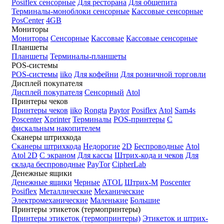
Posiflex сенсорные
Для ресторана
Для общепита
Терминалы-моноблоки сенсорные
Кассовые сенсорные
PosCenter
4GB
Мониторы
Мониторы
Сенсорные
Кассовые
Кассовые сенсорные
Планшеты
Планшеты
Терминалы-планшеты
POS-системы
POS-системы
iiko
Для кофейни
Для розничной торговли
Дисплей покупателя
Дисплей покупателя
Сенсорный
Atol
Принтеры чеков
Принтеры чеков
iiko
Rongta
Paytor
Posiflex
Atol
Sam4s
Poscenter
Xprinter
Терминалы
POS-принтеры
С
фискальным накопителем
Сканеры штрихкода
Сканеры штрихкода
Недорогие
2D
Беспроводные
Atol
Atol 2D
С экраном
Для кассы
Штрих-кода и чеков
Для
склада беспроводные
PayTor
CipherLab
Денежные ящики
Денежные ящики
Черные
ATOL
Штрих-М
Poscenter
Posiflex
Металлические
Механические
Электромеханические
Маленькие
Большие
Принтеры этикеток (термопринтеры)
Принтеры этикеток (термопринтеры)
Этикеток и штрих-