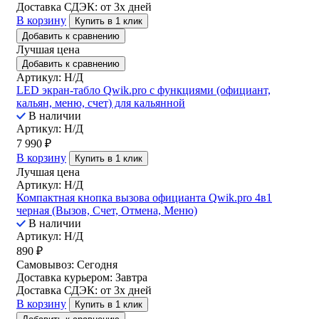
Доставка СДЭК:
от 3х дней
В корзину
Купить в 1 клик
Добавить к сравнению
Лучшая цена
Добавить к сравнению
Артикул: Н/Д
LED экран-табло Qwik.pro с функциями (официант,
кальян, меню, счет) для кальянной
В наличии
Артикул: Н/Д
7 990
₽
В корзину
Купить в 1 клик
Лучшая цена
Артикул: Н/Д
Компактная кнопка вызова официанта Qwik.pro 4в1
черная (Вызов, Счет, Отмена, Меню)
В наличии
Артикул: Н/Д
890
₽
Самовывоз:
Сегодня
Доставка курьером:
Завтра
Доставка СДЭК:
от 3х дней
В корзину
Купить в 1 клик