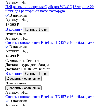
Артикул: Н/Д
Пейджеры оповещения Qwik.pro WL-CQ12 черные 20
штук для ресторанов кафе фаст-фуда
В наличии
Артикул: Н/Д
17 500
₽
В корзину
Купить в 1 клик
Лучшая цена
Артикул: Н/Д
Система оповещения Retekess TD157 с 16 пейджерами
В наличии
Артикул: Н/Д
14 490
₽
Самовывоз:
Сегодня
Доставка курьером:
Завтра
Доставка СДЭК:
от 3х дней
В корзину
Купить в 1 клик
Добавить к сравнению
Лучшая цена
Добавить к сравнению
Артикул: Н/Д
Система оповещения Retekess TD157 с 16 пейджерами
В наличии
Артикул: Н/Д