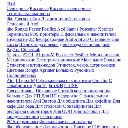
4GB
Сенсорные
Кассовые
Кассовые сенсорные
Терминалы-планшеты
iiko
Для кофейни
Для розничной торговли
Сенсорный
Atol
iiko
Rongta
Paytor
Posiflex
Atol
Sam4s
Poscenter
Xprinter
Терминалы
POS-принтеры
С фискальным накопителем
Недорогие
2D
Беспроводные
Atol
Atol 2D
С экраном
Для
кассы
Штрих-кода и чеков
Для склада беспроводные
PayTor
CipherLab
Черные
ATOL
Штрих-М
Poscenter
Posiflex
Металлические
Механические
Электромеханические
Маленькие
Большие
Этикеток и штрих-кодов
Этикеток, чеков, штрих-кодов
Цветные
Rongta
Xprinter
Больших
Рулонных
Полноцветных
Atol
Штрих-М
С фискальным накопителем
Онлайн
С
эквайрингом
Для 1С
Без ФН
С USB
Для ресторана
Недорогие
Российского производства
Большие
Для ИП
Для ИП недорогие
С фискальным
накопителем
Atol
Эватор
Для общепита
Для кофейни
Для
кафе
Для бара
Для столовой
С эквайрингом
Для
ресторана с монитором
Для ООО
Для торговли
Для
юридческих лиц
Сенсорные
POS-терминалы
Фискальные регистраторы
iiko оборудование
Для магазинов
Торговое
POS решения