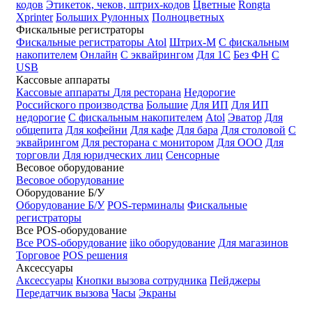
кодов
Этикеток, чеков, штрих-кодов
Цветные
Rongta
Xprinter
Больших
Рулонных
Полноцветных
Фискальные регистраторы
Фискальные регистраторы
Atol
Штрих-М
С фискальным
накопителем
Онлайн
С эквайрингом
Для 1С
Без ФН
С
USB
Кассовые аппараты
Кассовые аппараты
Для ресторана
Недорогие
Российского производства
Большие
Для ИП
Для ИП
недорогие
С фискальным накопителем
Atol
Эватор
Для
общепита
Для кофейни
Для кафе
Для бара
Для столовой
С
эквайрингом
Для ресторана с монитором
Для ООО
Для
торговли
Для юридческих лиц
Сенсорные
Весовое оборудование
Весовое оборудование
Оборудование Б/У
Оборудование Б/У
POS-терминалы
Фискальные
регистраторы
Все POS-оборудование
Все POS-оборудование
iiko оборудование
Для магазинов
Торговое
POS решения
Аксессуары
Аксессуары
Кнопки вызова сотрудника
Пейджеры
Передатчик вызова
Часы
Экраны