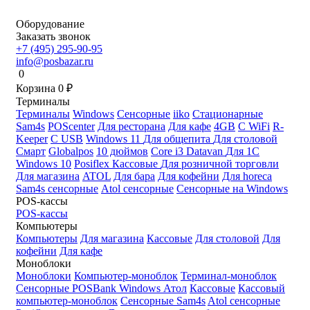
Оборудование
Заказать звонок
+7 (495) 295-90-95
info@posbazar.ru
0
Корзина
0
₽
Терминалы
Терминалы
Windows
Сенсорные
iiko
Стационарные
Sam4s
POScenter
Для ресторана
Для кафе
4GB
С WiFi
R-
Keeper
С USB
Windows 11
Для общепита
Для столовой
Смарт
Globalpos
10 дюймов
Core i3
Datavan
Для 1С
Windows 10
Posiflex
Кассовые
Для розничной торговли
Для магазина
ATOL
Для бара
Для кофейни
Для horeca
Sam4s сенсорные
Atol сенсорные
Сенсорные на Windows
POS-кассы
POS-кассы
Компьютеры
Компьютеры
Для магазина
Кассовые
Для столовой
Для
кофейни
Для кафе
Моноблоки
Моноблоки
Компьютер-моноблок
Терминал-моноблок
Сенсорные
POSBank
Windows
Атол
Кассовые
Кассовый
компьютер-моноблок
Сенсорные Sam4s
Atol сенсорные