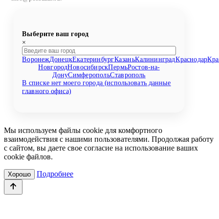
Выберите ваш город
×
Воронеж
Донецк
Екатеринбург
Казань
Калининград
Краснодар
Кра
Новгород
Новосибирск
Пермь
Ростов-на-
Дону
Симферополь
Ставрополь
В списке нет моего города (использовать данные
главного офиса)
Мы используем файлы cookie для комфортного
взаимодействия с нашими пользователями. Продолжая работу
с сайтом, вы даете свое согласие на использование ваших
cookie файлов.
Подробнее
Хорошо