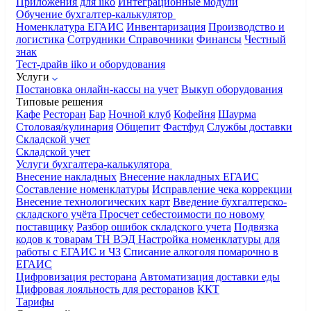
Приложения для iiko
Интеграционные модули
Обучение бухгалтер-калькулятор
Номенклатура
ЕГАИС
Инвентаризация
Производство и
логистика
Сотрудники
Справочники
Финансы
Честный
знак
Тест-драйв iiko и оборудования
Услуги
Постановка онлайн-кассы на учет
Выкуп оборудования
Типовые решения
Кафе
Ресторан
Бар
Ночной клуб
Кофейня
Шаурма
Столовая/кулинария
Общепит
Фастфуд
Службы доставки
Складской учет
Складской учет
Услуги бухгалтера-калькулятора
Внесение накладных
Внесение накладных ЕГАИС
Составление номенклатуры
Исправление чека коррекции
Внесение технологических карт
Введение бухгалтерско-
складского учёта
Просчет себестоимости по новому
поставщику
Разбор ошибок складского учета
Подвязка
кодов к товарам ТН ВЭД
Настройка номенклатуры для
работы с ЕГАИС и ЧЗ
Списание алкоголя помарочно в
ЕГАИС
Цифровизация ресторана
Автоматизация доставки еды
Цифровая лояльность для ресторанов
ККТ
Тарифы