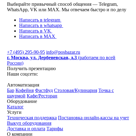
Выбирайте привычный способ общения — Telegram,
WhatsApp, VK или MAX. Мы отвечаем быстро и по делу
Написать в telegram
Написать в whatsapp
Написать в VK
Написать в MAX
+7 (495) 295-90-95
info@posbazar.ru
г. Москва, ул. Дербеневская, д.3
(работаем по всей
России)
Получить презентацию
Наши соцсети:
Автоматизация
Бар
Кофейня
Фастфуд
Столовая/Кулинария
Точка с
шаурмой
Кафе/Ресторан
Оборудование
Каталог
Услуги
Техническая поддержка
Постановка онлайн-кассы на учет
Выкуп оборудования
Доставка и оплата
Тарифы
О компании