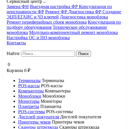
Сервисный центр
Замена ФН
Выездная настройка ФР
Консультация по
неисправности ФР
Ремонт ФР
Диагностика ФР
Создание
ЭЦП/ЕГАИС и ЧЗ ключей
Диагностика моноблока
Ремонт периферийных сбоев моноблока
Консультация по
подбору оборудования
Техническое обслуживание
моноблока
Модульно-компонентный ремонт моноблока
Настройка ОС и ПО моноблока
Контакты
Найти:
0
Корзина
0
₽
Терминалы
Терминалы
POS-кассы
POS-кассы
Компьютеры
Компьютеры
Моноблоки
Моноблоки
Мониторы
Мониторы
Планшеты
Планшеты
POS-системы
POS-системы
Дисплей покупателя
Дисплей покупателя
Принтеры чеков
Принтеры чеков
Сканеры штрихкода
Сканеры штрихкода