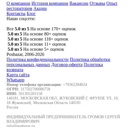
О компании
История компании
Вакансии
Отзывы
Опыт
рестораторов
Акции
Контакты
Блог
Наши соцсети:
Все
5.0 из 5
На основе 170+ оценок
5.0 из 5
На основе 80+ оценок
5.0 из 5
На основе 118+ оценок
5.0 из 5
На основе 11+ оценок
5.0 из 5
На основе 5+ оценок
Posbazar, 2006-2026
Политика конфиденциальности
Политика обработки
персональных данных
Договор-оферта
Политика
возврата
Карта сайта
Whatsapp
Номер телефона организации:
+79362284024
ОГРН:
317502700080758
ИНН:
501305283158
140181, МОСКОВСКАЯ ОБЛ, ЖУКОВСКИЙ Г, ФРУНЗЕ УЛ, 10,
18 Жуковский, Московская Область 140181
Россия
ИНДИВИДУАЛЬНЫЙ ПРЕДПРИНИМАТЕЛЬ ГРОМОВ СЕРГЕЙ
ВЛАДИМИРОВИЧ
info@posbazar.ru.