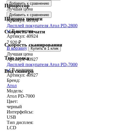
Добавить к сравнению
Процессор
Лучшая цена
Добавить к сравнению
Ширина печати
Артикул: 40924
Дисплей покупателя Атол PD-2800
В наличии
Скорость печати
Артикул: 40924
7 920
₽
Скорость сканирования
В корзину
Купить в 1 клик
Лучшая цена
Тип замка
Артикул: 40927
Дисплей покупателя Атол PD-7000
В наличии
Вид сканера
Артикул: 40927
Бренд:
Атол
Модель:
Атол PD-7000
Цвет:
черный
Интерфейсы:
USB
Тип дисплея:
LCD