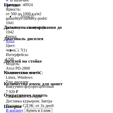
В наличии
Бренды
Артикул: 40924
Яркость:
от 500 до 1000 кд/м2
Атол
(3)
gabaritnye-razmery-podst:
1041
Дальность сканирования до
gabaritnye-razmery-stojk:
1042
Бренд:
Диагональ дисплея
Атол
Цвет:
7
(1)
черный
Интерфейсы:
USB
Дисплей на стойке
Модель:
Атол PD-2800
Количество ячеек
Совместимость с ОС:
Linux, Windows
Тип дисплея:
Количество ячеек для монет
Вакуумно-флуоресцентный
7 920
₽
Оперативная память
Самовывоз:
Сегодня
Доставка курьером:
Завтра
Доставка СДЭК:
от 3х дней
Поверка
В корзину
Купить в 1 клик