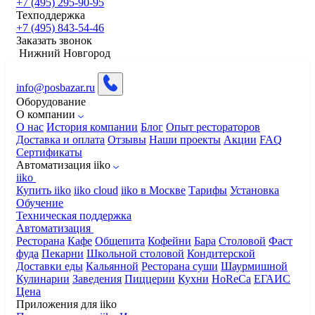
+7 (495) 295-90-95
Техподдержка
+7 (495) 843-54-46
Заказать звонок
Нижний Новгород
info@posbazar.ru
Оборудование
О компании
О нас
История компании
Блог
Опыт рестораторов
Доставка и оплата
Отзывы
Наши проекты
Акции
FAQ
Сертификаты
Автоматизация iiko
iiko
Купить iiko
iiko cloud
iiko в Москве
Тарифы
Установка
Обучение
Техническая поддержка
Автоматизация
Ресторана
Кафе
Общепита
Кофейни
Бара
Столовой
Фаст
фуда
Пекарни
Школьной столовой
Кондитерской
Доставки еды
Кальянной
Ресторана суши
Шаурмишной
Кулинарии
Заведения
Пиццерии
Кухни
HoReCa
ЕГАИС
Цена
Приложения для iiko