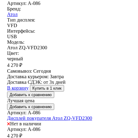
Артикул: A-086
Бренд:
Атол
Тип дисплея:
VFD
Интерфейсы:
USB
Модель:
Атол ZQ-VFD2300
Цвет:
черный
4 270
₽
Самовывоз:
Сегодня
Доставка курьером:
Завтра
Доставка СДЭК:
от 3х дней
В корзину
Купить в 1 клик
Добавить к сравнению
Лучшая цена
Добавить к сравнению
Артикул: A-086
Дисплей покупателя Атол ZQ-VFD2300
Нет в наличии
Артикул: A-086
4 270
₽