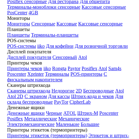
Posiflex сенсорные
Для ресторана
Для общепита
Терминалы-моноблоки сенсорные
Кассовые сенсорные
PosCenter
4GB
Мониторы
Мониторы
Сенсорные
Кассовые
Кассовые сенсорные
Планшеты
Планшеты
Терминалы-планшеты
POS-системы
POS-системы
iiko
Для кофейни
Для розничной торговли
Дисплей покупателя
Дисплей покупателя
Сенсорный
Atol
Принтеры чеков
Принтеры чеков
iiko
Rongta
Paytor
Posiflex
Atol
Sam4s
Poscenter
Xprinter
Терминалы
POS-принтеры
С
фискальным накопителем
Сканеры штрихкода
Сканеры штрихкода
Недорогие
2D
Беспроводные
Atol
Atol 2D
С экраном
Для кассы
Штрих-кода и чеков
Для
склада беспроводные
PayTor
CipherLab
Денежные ящики
Денежные ящики
Черные
ATOL
Штрих-М
Poscenter
Posiflex
Металлические
Механические
Электромеханические
Маленькие
Большие
Принтеры этикеток (термопринтеры)
Принтеры этикеток (термопринтеры)
Этикеток и штрих-