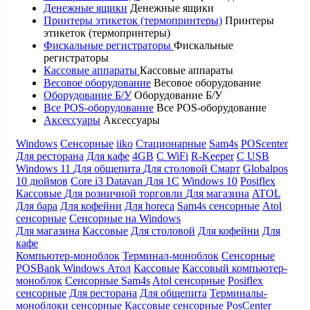
Денежные ящики
Денежные ящики
Принтеры этикеток (термопринтеры)
Принтеры
этикеток (термопринтеры)
Фискальные регистраторы
Фискальные
регистраторы
Кассовые аппараты
Кассовые аппараты
Весовое оборудование
Весовое оборудование
Оборудование Б/У
Оборудование Б/У
Все POS-оборудование
Все POS-оборудование
Аксессуары
Аксессуары
Windows
Сенсорные
iiko
Стационарные
Sam4s
POScenter
Для ресторана
Для кафе
4GB
С WiFi
R-Keeper
С USB
Windows 11
Для общепита
Для столовой
Смарт
Globalpos
10 дюймов
Core i3
Datavan
Для 1С
Windows 10
Posiflex
Кассовые
Для розничной торговли
Для магазина
ATOL
Для бара
Для кофейни
Для horeca
Sam4s сенсорные
Atol
сенсорные
Сенсорные на Windows
Для магазина
Кассовые
Для столовой
Для кофейни
Для
кафе
Компьютер-моноблок
Терминал-моноблок
Сенсорные
POSBank
Windows
Атол
Кассовые
Кассовый компьютер-
моноблок
Сенсорные Sam4s
Atol сенсорные
Posiflex
сенсорные
Для ресторана
Для общепита
Терминалы-
моноблоки сенсорные
Кассовые сенсорные
PosCenter