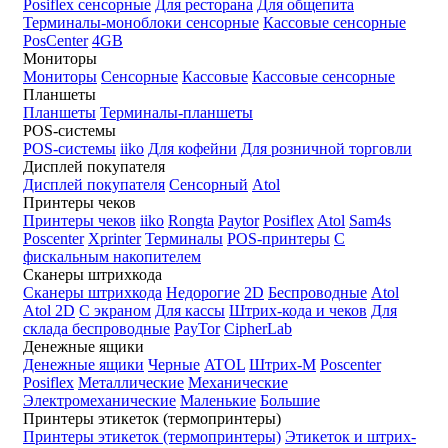
Posiflex сенсорные
Для ресторана
Для общепита
Терминалы-моноблоки сенсорные
Кассовые сенсорные
PosCenter
4GB
Мониторы
Мониторы
Сенсорные
Кассовые
Кассовые сенсорные
Планшеты
Планшеты
Терминалы-планшеты
POS-системы
POS-системы
iiko
Для кофейни
Для розничной торговли
Дисплей покупателя
Дисплей покупателя
Сенсорный
Atol
Принтеры чеков
Принтеры чеков
iiko
Rongta
Paytor
Posiflex
Atol
Sam4s
Poscenter
Xprinter
Терминалы
POS-принтеры
С
фискальным накопителем
Сканеры штрихкода
Сканеры штрихкода
Недорогие
2D
Беспроводные
Atol
Atol 2D
С экраном
Для кассы
Штрих-кода и чеков
Для
склада беспроводные
PayTor
CipherLab
Денежные ящики
Денежные ящики
Черные
ATOL
Штрих-М
Poscenter
Posiflex
Металлические
Механические
Электромеханические
Маленькие
Большие
Принтеры этикеток (термопринтеры)
Принтеры этикеток (термопринтеры)
Этикеток и штрих-