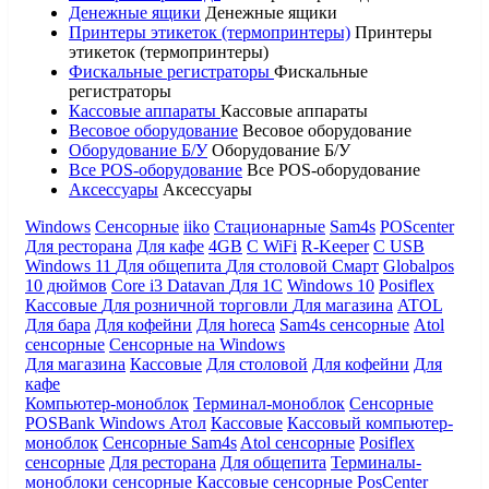
Денежные ящики
Денежные ящики
Принтеры этикеток (термопринтеры)
Принтеры
этикеток (термопринтеры)
Фискальные регистраторы
Фискальные
регистраторы
Кассовые аппараты
Кассовые аппараты
Весовое оборудование
Весовое оборудование
Оборудование Б/У
Оборудование Б/У
Все POS-оборудование
Все POS-оборудование
Аксессуары
Аксессуары
Windows
Сенсорные
iiko
Стационарные
Sam4s
POScenter
Для ресторана
Для кафе
4GB
С WiFi
R-Keeper
С USB
Windows 11
Для общепита
Для столовой
Смарт
Globalpos
10 дюймов
Core i3
Datavan
Для 1С
Windows 10
Posiflex
Кассовые
Для розничной торговли
Для магазина
ATOL
Для бара
Для кофейни
Для horeca
Sam4s сенсорные
Atol
сенсорные
Сенсорные на Windows
Для магазина
Кассовые
Для столовой
Для кофейни
Для
кафе
Компьютер-моноблок
Терминал-моноблок
Сенсорные
POSBank
Windows
Атол
Кассовые
Кассовый компьютер-
моноблок
Сенсорные Sam4s
Atol сенсорные
Posiflex
сенсорные
Для ресторана
Для общепита
Терминалы-
моноблоки сенсорные
Кассовые сенсорные
PosCenter