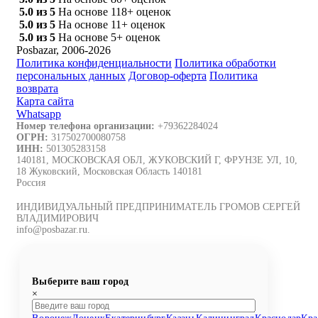
5.0 из 5
На основе 118+ оценок
5.0 из 5
На основе 11+ оценок
5.0 из 5
На основе 5+ оценок
Posbazar, 2006-2026
Политика конфиденциальности
Политика обработки
персональных данных
Договор-оферта
Политика
возврата
Карта сайта
Whatsapp
Номер телефона организации:
+79362284024
ОГРН:
317502700080758
ИНН:
501305283158
140181, МОСКОВСКАЯ ОБЛ, ЖУКОВСКИЙ Г, ФРУНЗЕ УЛ, 10,
18 Жуковский, Московская Область 140181
Россия
ИНДИВИДУАЛЬНЫЙ ПРЕДПРИНИМАТЕЛЬ ГРОМОВ СЕРГЕЙ
ВЛАДИМИРОВИЧ
info@posbazar.ru.
Выберите ваш город
×
Воронеж
Донецк
Екатеринбург
Казань
Калининград
Краснодар
Кра