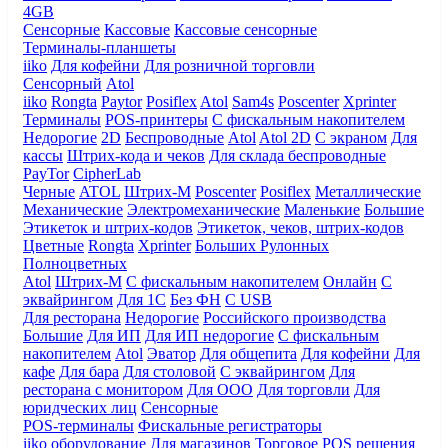
4GB
Сенсорные
Кассовые
Кассовые сенсорные
Терминалы-планшеты
iiko
Для кофейни
Для розничной торговли
Сенсорный
Atol
iiko
Rongta
Paytor
Posiflex
Atol
Sam4s
Poscenter
Xprinter
Терминалы
POS-принтеры
С фискальным накопителем
Недорогие
2D
Беспроводные
Atol
Atol 2D
С экраном
Для
кассы
Штрих-кода и чеков
Для склада беспроводные
PayTor
CipherLab
Черные
ATOL
Штрих-М
Poscenter
Posiflex
Металлические
Механические
Электромеханические
Маленькие
Большие
Этикеток и штрих-кодов
Этикеток, чеков, штрих-кодов
Цветные
Rongta
Xprinter
Больших
Рулонных
Полноцветных
Atol
Штрих-М
С фискальным накопителем
Онлайн
С
эквайрингом
Для 1С
Без ФН
С USB
Для ресторана
Недорогие
Российского производства
Большие
Для ИП
Для ИП недорогие
С фискальным
накопителем
Atol
Эватор
Для общепита
Для кофейни
Для
кафе
Для бара
Для столовой
С эквайрингом
Для
ресторана с монитором
Для ООО
Для торговли
Для
юридческих лиц
Сенсорные
POS-терминалы
Фискальные регистраторы
iiko оборудование
Для магазинов
Торговое
POS решения