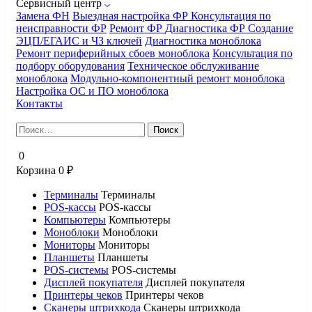
Сервисный центр
Замена ФН
Выездная настройка ФР
Консультация по
неисправности ФР
Ремонт ФР
Диагностика ФР
Создание
ЭЦП/ЕГАИС и ЧЗ ключей
Диагностика моноблока
Ремонт периферийных сбоев моноблока
Консультация по
подбору оборудования
Техническое обслуживание
моноблока
Модульно-компонентный ремонт моноблока
Настройка ОС и ПО моноблока
Контакты
Найти:
0
Корзина
0
₽
Терминалы
Терминалы
POS-кассы
POS-кассы
Компьютеры
Компьютеры
Моноблоки
Моноблоки
Мониторы
Мониторы
Планшеты
Планшеты
POS-системы
POS-системы
Дисплей покупателя
Дисплей покупателя
Принтеры чеков
Принтеры чеков
Сканеры штрихкода
Сканеры штрихкода