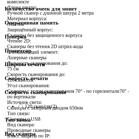
комплекте
Длина шнура:
Количество ячеек для монет
Ручной сканер с длинной шнура 2 метра
Материал корпуса:
Оперативная память
пластик
Защищённый корпус:
Сканеры без защищенного корпуса
Поверка
Чтение 2D:
Сканеры без чтения 2D штрих-кода
Процессор
Считывающий элемент:
Лазерные сканеры
Дальность сканирования до:
Ширина печати
75 см
Скорость сканирования до:
Скорость печати
120 скан/сек
Угол сканирования:
Сканеры с углом сканирования 70° - по горизонтали70° -
Скорость сканирования
по вертикали
Источник света:
120 скан/сек
(2)
Сканеры с лазерным диодом 650нм
Тип связи:
Сканеры с USB
Тип замка
Вид сканера:
Проводные сканеры
Вид сканера
Класс защиты по IP: