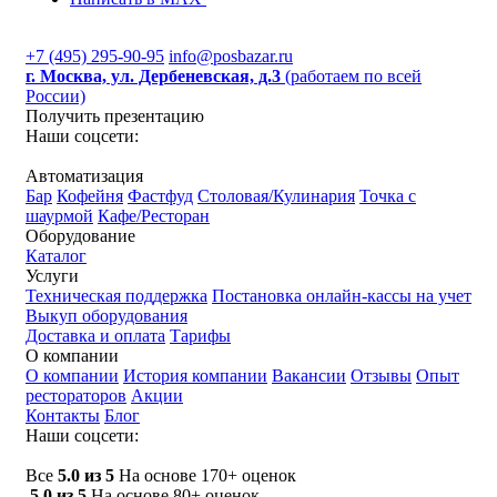
+7 (495) 295-90-95
info@posbazar.ru
г. Москва, ул. Дербеневская, д.3
(работаем по всей
России)
Получить презентацию
Наши соцсети:
Автоматизация
Бар
Кофейня
Фастфуд
Столовая/Кулинария
Точка с
шаурмой
Кафе/Ресторан
Оборудование
Каталог
Услуги
Техническая поддержка
Постановка онлайн-кассы на учет
Выкуп оборудования
Доставка и оплата
Тарифы
О компании
О компании
История компании
Вакансии
Отзывы
Опыт
рестораторов
Акции
Контакты
Блог
Наши соцсети:
Все
5.0 из 5
На основе 170+ оценок
5.0 из 5
На основе 80+ оценок