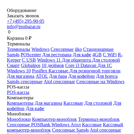
Оборудование
Заказать звонок
+7 (495) 295-90-95
info@posbazar.ru
0
Корзина
0
₽
Терминалы
Терминалы
Windows
Сенсорные
iiko
Стационарные
Sam4s
POScenter
Для ресторана
Для кафе
4GB
С WiFi
R-
Keeper
С USB
Windows 11
Для общепита
Для столовой
Смарт
Globalpos
10 дюймов
Core i3
Datavan
Для 1С
Windows 10
Posiflex
Кассовые
Для розничной торговли
Для магазина
ATOL
Для бара
Для кофейни
Для horeca
Sam4s сенсорные
Atol сенсорные
Сенсорные на Windows
POS-кассы
POS-кассы
Компьютеры
Компьютеры
Для магазина
Кассовые
Для столовой
Для
кофейни
Для кафе
Моноблоки
Моноблоки
Компьютер-моноблок
Терминал-моноблок
Сенсорные
POSBank
Windows
Атол
Кассовые
Кассовый
компьютер-моноблок
Сенсорные Sam4s
Atol сенсорные