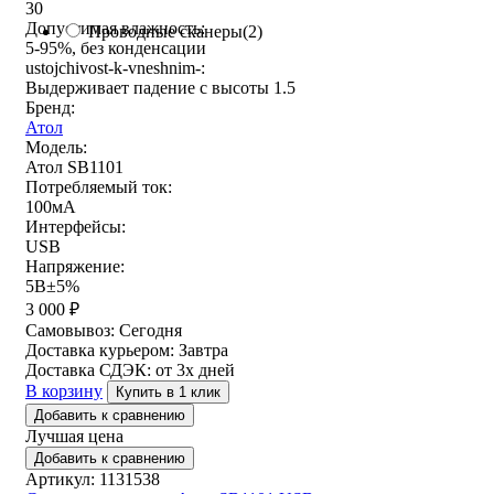
30
Допустимая влажность:
Проводные сканеры
(2)
5-95%, без конденсации
ustojchivost-k-vneshnim-:
Выдерживает падение с высоты 1.5
Бренд:
Атол
Модель:
Атол SB1101
Потребляемый ток:
100мА
Интерфейсы:
USB
Напряжение:
5В±5%
3 000
₽
Самовывоз:
Сегодня
Доставка курьером:
Завтра
Доставка СДЭК:
от 3х дней
В корзину
Купить в 1 клик
Добавить к сравнению
Лучшая цена
Добавить к сравнению
Артикул: 1131538