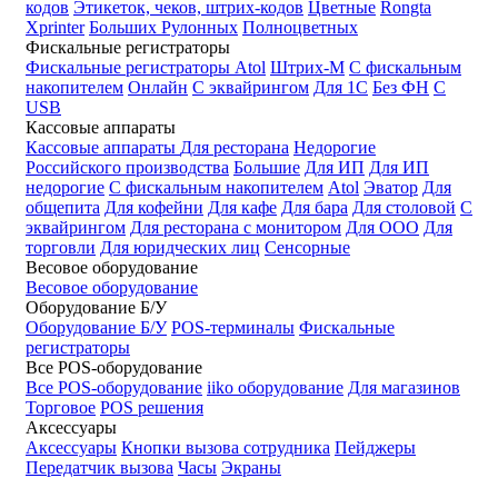
кодов
Этикеток, чеков, штрих-кодов
Цветные
Rongta
Xprinter
Больших
Рулонных
Полноцветных
Фискальные регистраторы
Фискальные регистраторы
Atol
Штрих-М
С фискальным
накопителем
Онлайн
С эквайрингом
Для 1С
Без ФН
С
USB
Кассовые аппараты
Кассовые аппараты
Для ресторана
Недорогие
Российского производства
Большие
Для ИП
Для ИП
недорогие
С фискальным накопителем
Atol
Эватор
Для
общепита
Для кофейни
Для кафе
Для бара
Для столовой
С
эквайрингом
Для ресторана с монитором
Для ООО
Для
торговли
Для юридческих лиц
Сенсорные
Весовое оборудование
Весовое оборудование
Оборудование Б/У
Оборудование Б/У
POS-терминалы
Фискальные
регистраторы
Все POS-оборудование
Все POS-оборудование
iiko оборудование
Для магазинов
Торговое
POS решения
Аксессуары
Аксессуары
Кнопки вызова сотрудника
Пейджеры
Передатчик вызова
Часы
Экраны