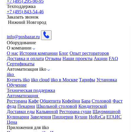
+7 (495) 295-90-95
Техподдержка
+7 (495) 843-54-46
Заказать звонок
Нижний Новгород
info@posbazar.ru
Оборудование
О компании
О нас
История компании
Блог
Опыт рестораторов
Доставка и оплата
Отзывы
Наши проекты
Акции
FAQ
Сертификаты
Автоматизация iiko
iiko
Купить iiko
iiko cloud
iiko в Москве
Тарифы
Установка
Обучение
Техническая поддержка
Автоматизация
Ресторана
Кафе
Общепита
Кофейни
Бара
Столовой
Фаст
фуда
Пекарни
Школьной столовой
Кондитерской
Доставки еды
Кальянной
Ресторана суши
Шаурмишной
Кулинарии
Заведения
Пиццерии
Кухни
HoReCa
ЕГАИС
Цена
Приложения для iiko