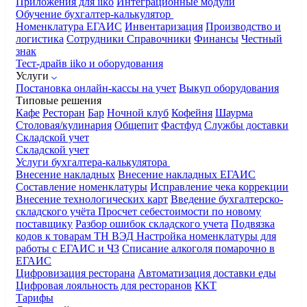
Приложения для iiko
Интеграционные модули
Обучение бухгалтер-калькулятор
Номенклатура
ЕГАИС
Инвентаризация
Производство и
логистика
Сотрудники
Справочники
Финансы
Честный
знак
Тест-драйв iiko и оборудования
Услуги
Постановка онлайн-кассы на учет
Выкуп оборудования
Типовые решения
Кафе
Ресторан
Бар
Ночной клуб
Кофейня
Шаурма
Столовая/кулинария
Общепит
Фастфуд
Службы доставки
Складской учет
Складской учет
Услуги бухгалтера-калькулятора
Внесение накладных
Внесение накладных ЕГАИС
Составление номенклатуры
Исправление чека коррекции
Внесение технологических карт
Введение бухгалтерско-
складского учёта
Просчет себестоимости по новому
поставщику
Разбор ошибок складского учета
Подвязка
кодов к товарам ТН ВЭД
Настройка номенклатуры для
работы с ЕГАИС и ЧЗ
Списание алкоголя помарочно в
ЕГАИС
Цифровизация ресторана
Автоматизация доставки еды
Цифровая лояльность для ресторанов
ККТ
Тарифы