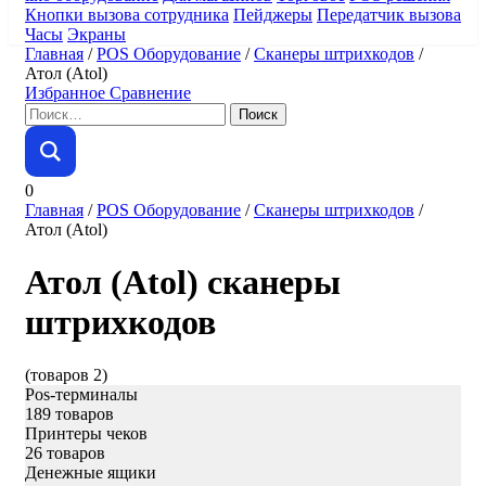
Кнопки вызова сотрудника
Пейджеры
Передатчик вызова
Часы
Экраны
Главная
/
POS Оборудование
/
Сканеры штрихкодов
/
Атол (Atol)
Избранное
Сравнение
Найти:
0
Главная
/
POS Оборудование
/
Сканеры штрихкодов
/
Атол (Atol)
Атол (Atol) сканеры
штрихкодов
(товаров 2)
Pos-терминалы
189 товаров
Принтеры чеков
26 товаров
Денежные ящики