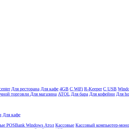
enter
Для ресторана
Для кафе
4GB
С WiFi
R-Keeper
С USB
Wind
ичной торговли
Для магазина
ATOL
Для бара
Для кофейни
Для ho
и
Для кафе
ные
POSBank
Windows
Атол
Кассовые
Кассовый компьютер-мон