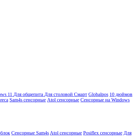
ows 11
Для общепита
Для столовой
Смарт
Globalpos
10 дюймов
reca
Sam4s сенсорные
Atol сенсорные
Сенсорные на Windows
облок
Сенсорные Sam4s
Atol сенсорные
Posiflex сенсорные
Для