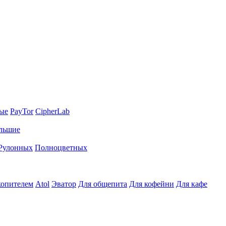
ные
PayTor
CipherLab
льшие
Рулонных
Полноцветных
копителем
Atol
Эватор
Для общепита
Для кофейни
Для кафе