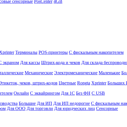
совые сенсорные
PosCenter
4GB
Xprinter
Терминалы
POS-принтеры
С фискальным накопителем
С экраном
Для кассы
Штрих-кода и чеков
Для склада беспровод
таллические
Механические
Электромеханические
Маленькие
Бо
Этикеток, чеков, штрих-кодов
Цветные
Rongta
Xprinter
Больших
ителем
Онлайн
С эквайрингом
Для 1С
Без ФН
С USB
изводства
Большие
Для ИП
Для ИП недорогие
С фискальным на
ром
Для ООО
Для торговли
Для юридческих лиц
Сенсорные