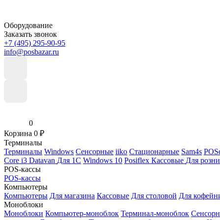
Оборудование
Заказать звонок
+7 (495) 295-90-95
info@posbazar.ru
0
Корзина
0
₽
Терминалы
Терминалы
Windows
Сенсорные
iiko
Стационарные
Sam4s
POSc
Core i3
Datavan
Для 1С
Windows 10
Posiflex
Кассовые
Для розн
POS-кассы
POS-кассы
Компьютеры
Компьютеры
Для магазина
Кассовые
Для столовой
Для кофейн
Моноблоки
Моноблоки
Компьютер-моноблок
Терминал-моноблок
Сенсор