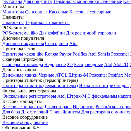
ресторана
Для общепита
Терминалы-моноблоки сенсорные
Кас
Мониторы
Мониторы
Сенсорные
Кассовые
Кассовые сенсорные
Планшеты
Планшеты
Терминалы-планшеты
POS-системы
POS-системы
iiko
Для кофейни
Для розничной торговли
Дисплей покупателя
Дисплей покупателя
Сенсорный
Atol
Принтеры чеков
Принтеры чеков
iiko
Rongta
Paytor
Posiflex
Atol
Sam4s
Poscenter
Сканеры штрихкода
Сканеры штрихкода
Недорогие
2D
Беспроводные
Atol
Atol 2D
Денежные ящики
Денежные ящики
Черные
ATOL
Штрих-М
Poscenter
Posiflex
Ме
Принтеры этикеток (термопринтеры)
Принтеры этикеток (термопринтеры)
Этикеток и штрих-кодов
Фискальные регистраторы
Фискальные регистраторы
Atol
Штрих-М
С фискальным накоп
Кассовые аппараты
Кассовые аппараты
Для ресторана
Недорогие
Российского про
Для бара
Для столовой
С эквайрингом
Для ресторана с монито
Весовое оборудование
Весовое оборудование
Оборудование Б/У