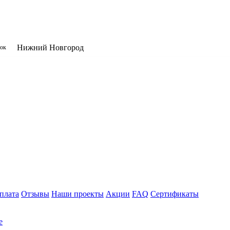
Нижний Новгород
нок
плата
Отзывы
Наши проекты
Акции
FAQ
Сертификаты
е