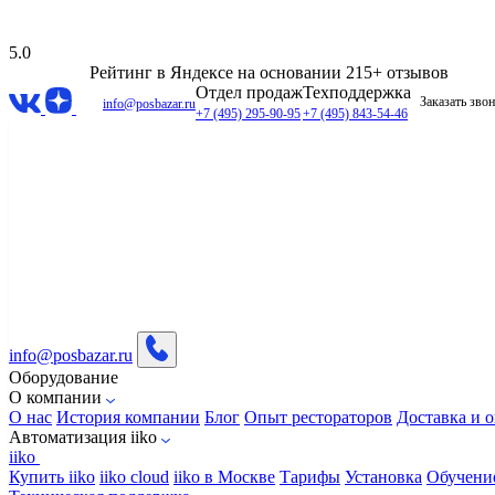
5.0
Рейтинг в Яндексе
на основании 215+ отзывов
Отдел продаж
Техподдержка
Заказать зво
info@posbazar.ru
+7 (495) 295-90-95
+7 (495) 843-54-46
info@posbazar.ru
Оборудование
О компании
О нас
История компании
Блог
Опыт рестораторов
Доставка и о
Автоматизация iiko
iiko
Купить iiko
iiko cloud
iiko в Москве
Тарифы
Установка
Обучени