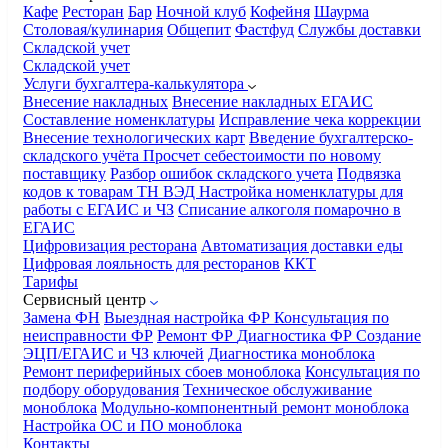
Кафе
Ресторан
Бар
Ночной клуб
Кофейня
Шаурма
Столовая/кулинария
Общепит
Фастфуд
Службы доставки
Складской учет
Складской учет
Услуги бухгалтера-калькулятора
Внесение накладных
Внесение накладных ЕГАИС
Составление номенклатуры
Исправление чека коррекции
Внесение технологических карт
Введение бухгалтерско-
складского учёта
Просчет себестоимости по новому
поставщику
Разбор ошибок складского учета
Подвязка
кодов к товарам ТН ВЭД
Настройка номенклатуры для
работы с ЕГАИС и ЧЗ
Списание алкоголя помарочно в
ЕГАИС
Цифровизация ресторана
Автоматизация доставки еды
Цифровая лояльность для ресторанов
ККТ
Тарифы
Сервисный центр
Замена ФН
Выездная настройка ФР
Консультация по
неисправности ФР
Ремонт ФР
Диагностика ФР
Создание
ЭЦП/ЕГАИС и ЧЗ ключей
Диагностика моноблока
Ремонт периферийных сбоев моноблока
Консультация по
подбору оборудования
Техническое обслуживание
моноблока
Модульно-компонентный ремонт моноблока
Настройка ОС и ПО моноблока
Контакты