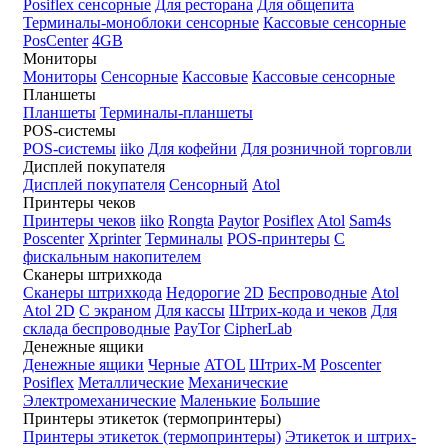
Posiflex сенсорные
Для ресторана
Для общепита
Терминалы-моноблоки сенсорные
Кассовые сенсорные
PosCenter
4GB
Мониторы
Мониторы
Сенсорные
Кассовые
Кассовые сенсорные
Планшеты
Планшеты
Терминалы-планшеты
POS-системы
POS-системы
iiko
Для кофейни
Для розничной торговли
Дисплей покупателя
Дисплей покупателя
Сенсорный
Atol
Принтеры чеков
Принтеры чеков
iiko
Rongta
Paytor
Posiflex
Atol
Sam4s
Poscenter
Xprinter
Терминалы
POS-принтеры
С
фискальным накопителем
Сканеры штрихкода
Сканеры штрихкода
Недорогие
2D
Беспроводные
Atol
Atol 2D
С экраном
Для кассы
Штрих-кода и чеков
Для
склада беспроводные
PayTor
CipherLab
Денежные ящики
Денежные ящики
Черные
ATOL
Штрих-М
Poscenter
Posiflex
Металлические
Механические
Электромеханические
Маленькие
Большие
Принтеры этикеток (термопринтеры)
Принтеры этикеток (термопринтеры)
Этикеток и штрих-