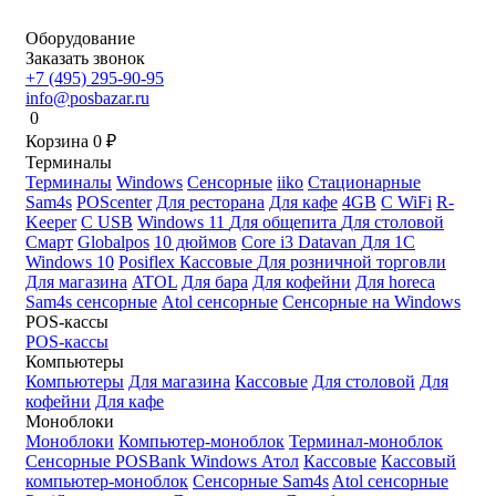
Оборудование
Заказать звонок
+7 (495) 295-90-95
info@posbazar.ru
0
Корзина
0
₽
Терминалы
Терминалы
Windows
Сенсорные
iiko
Стационарные
Sam4s
POScenter
Для ресторана
Для кафе
4GB
С WiFi
R-
Keeper
С USB
Windows 11
Для общепита
Для столовой
Смарт
Globalpos
10 дюймов
Core i3
Datavan
Для 1С
Windows 10
Posiflex
Кассовые
Для розничной торговли
Для магазина
ATOL
Для бара
Для кофейни
Для horeca
Sam4s сенсорные
Atol сенсорные
Сенсорные на Windows
POS-кассы
POS-кассы
Компьютеры
Компьютеры
Для магазина
Кассовые
Для столовой
Для
кофейни
Для кафе
Моноблоки
Моноблоки
Компьютер-моноблок
Терминал-моноблок
Сенсорные
POSBank
Windows
Атол
Кассовые
Кассовый
компьютер-моноблок
Сенсорные Sam4s
Atol сенсорные