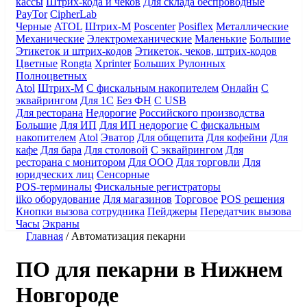
кассы
Штрих-кода и чеков
Для склада беспроводные
PayTor
CipherLab
Черные
ATOL
Штрих-М
Poscenter
Posiflex
Металлические
Механические
Электромеханические
Маленькие
Большие
Этикеток и штрих-кодов
Этикеток, чеков, штрих-кодов
Цветные
Rongta
Xprinter
Больших
Рулонных
Полноцветных
Atol
Штрих-М
С фискальным накопителем
Онлайн
С
эквайрингом
Для 1С
Без ФН
С USB
Для ресторана
Недорогие
Российского производства
Большие
Для ИП
Для ИП недорогие
С фискальным
накопителем
Atol
Эватор
Для общепита
Для кофейни
Для
кафе
Для бара
Для столовой
С эквайрингом
Для
ресторана с монитором
Для ООО
Для торговли
Для
юридческих лиц
Сенсорные
POS-терминалы
Фискальные регистраторы
iiko оборудование
Для магазинов
Торговое
POS решения
Кнопки вызова сотрудника
Пейджеры
Передатчик вызова
Часы
Экраны
Главная
/
Автоматизация пекарни
ПО для пекарни в Нижнем
Новгороде