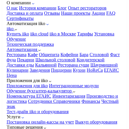
О компании
О нас
История компании
Блог
Опыт рестораторов
Доставка и оплата
Отзывы
Наши проекты
Акции
FAQ
Сертификаты
Автоматизация iiko
iiko
Купить iiko
iiko cloud
iiko в Москве
Тарифы
Установка
Обучение
Техническая поддержка
Автоматизация
Ресторана
Кафе
Общепита
Кофейни
Бара
Столовой
Фаст
фуда
Пекарни
Школьной столовой
Кондитерской
Доставки еды
Кальянной
Ресторана суши
Шаурмишной
Кулинарии
Заведения
Пиццерии
Кухни
HoReCa
ЕГАИС
Цена
Приложения для iiko
Приложения для iiko
Интеграционные модули
Обучение бухгалтер-калькулятор
Номенклатура
ЕГАИС
Инвентаризация
Производство и
логистика
Сотрудники
Справочники
Финансы
Честный
знак
Тест-драйв iiko и оборудования
Услуги
Постановка онлайн-кассы на учет
Выкуп оборудования
Типовые решения