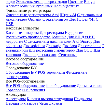
кодов
Этикеток, чеков, штрих-кодов
Цветные
Rongta
Xprinter
Больших
Рулонных
Полноцветных
Фискальные регистраторы
Фискальные регистраторы
Atol
Штрих-М
С фискальным
накопителем
Онлайн
С эквайрингом
Для 1С
Без ФН
С
USB
Кассовые аппараты
Кассовые аппараты
Для ресторана
Недорогие
Российского производства
Большие
Для ИП
Для ИП
недорогие
С фискальным накопителем
Atol
Эватор
Для
общепита
Для кофейни
Для кафе
Для бара
Для столовой
С
эквайрингом
Для ресторана с монитором
Для ООО
Для
торговли
Для юридческих лиц
Сенсорные
Весовое оборудование
Весовое оборудование
Оборудование Б/У
Оборудование Б/У
POS-терминалы
Фискальные
регистраторы
Все POS-оборудование
Все POS-оборудование
iiko оборудование
Для магазинов
Торговое
POS решения
Аксессуары
Аксессуары
Кнопки вызова сотрудника
Пейджеры
Передатчик вызова
Часы
Экраны