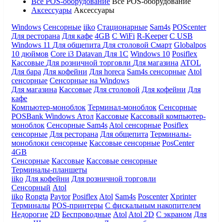
Все POS-оборудование
Все POS-оборудование
Аксессуары
Аксессуары
Windows
Сенсорные
iiko
Стационарные
Sam4s
POScenter
Для ресторана
Для кафе
4GB
С WiFi
R-Keeper
С USB
Windows 11
Для общепита
Для столовой
Смарт
Globalpos
10 дюймов
Core i3
Datavan
Для 1С
Windows 10
Posiflex
Кассовые
Для розничной торговли
Для магазина
ATOL
Для бара
Для кофейни
Для horeca
Sam4s сенсорные
Atol
сенсорные
Сенсорные на Windows
Для магазина
Кассовые
Для столовой
Для кофейни
Для
кафе
Компьютер-моноблок
Терминал-моноблок
Сенсорные
POSBank
Windows
Атол
Кассовые
Кассовый компьютер-
моноблок
Сенсорные Sam4s
Atol сенсорные
Posiflex
сенсорные
Для ресторана
Для общепита
Терминалы-
моноблоки сенсорные
Кассовые сенсорные
PosCenter
4GB
Сенсорные
Кассовые
Кассовые сенсорные
Терминалы-планшеты
iiko
Для кофейни
Для розничной торговли
Сенсорный
Atol
iiko
Rongta
Paytor
Posiflex
Atol
Sam4s
Poscenter
Xprinter
Терминалы
POS-принтеры
С фискальным накопителем
Недорогие
2D
Беспроводные
Atol
Atol 2D
С экраном
Для