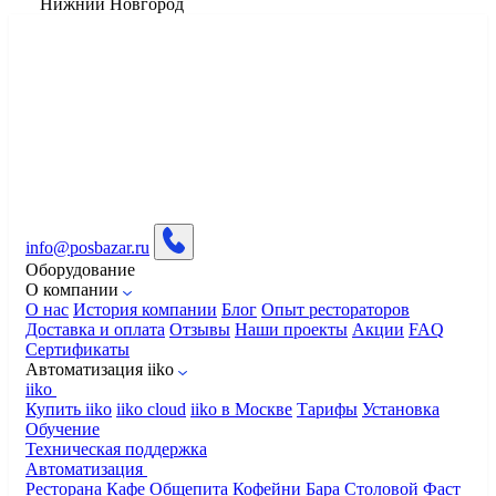
Нижний Новгород
info@posbazar.ru
Оборудование
О компании
О нас
История компании
Блог
Опыт рестораторов
Доставка и оплата
Отзывы
Наши проекты
Акции
FAQ
Сертификаты
Автоматизация iiko
iiko
Купить iiko
iiko cloud
iiko в Москве
Тарифы
Установка
Обучение
Техническая поддержка
Автоматизация
Ресторана
Кафе
Общепита
Кофейни
Бара
Столовой
Фаст