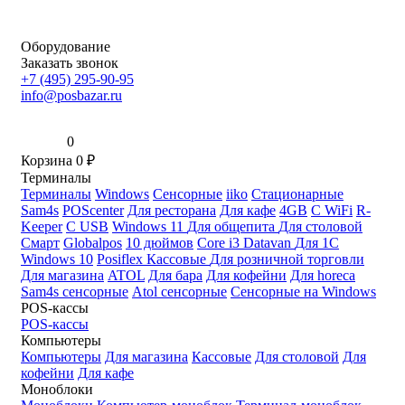
Оборудование
Заказать звонок
+7 (495) 295-90-95
info@posbazar.ru
0
Корзина
0
₽
Терминалы
Терминалы
Windows
Сенсорные
iiko
Стационарные
Sam4s
POScenter
Для ресторана
Для кафе
4GB
С WiFi
R-
Keeper
С USB
Windows 11
Для общепита
Для столовой
Смарт
Globalpos
10 дюймов
Core i3
Datavan
Для 1С
Windows 10
Posiflex
Кассовые
Для розничной торговли
Для магазина
ATOL
Для бара
Для кофейни
Для horeca
Sam4s сенсорные
Atol сенсорные
Сенсорные на Windows
POS-кассы
POS-кассы
Компьютеры
Компьютеры
Для магазина
Кассовые
Для столовой
Для
кофейни
Для кафе
Моноблоки