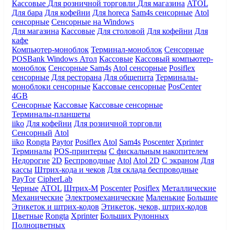
Кассовые
Для розничной торговли
Для магазина
ATOL
Для бара
Для кофейни
Для horeca
Sam4s сенсорные
Atol
сенсорные
Сенсорные на Windows
Для магазина
Кассовые
Для столовой
Для кофейни
Для
кафе
Компьютер-моноблок
Терминал-моноблок
Сенсорные
POSBank
Windows
Атол
Кассовые
Кассовый компьютер-
моноблок
Сенсорные Sam4s
Atol сенсорные
Posiflex
сенсорные
Для ресторана
Для общепита
Терминалы-
моноблоки сенсорные
Кассовые сенсорные
PosCenter
4GB
Сенсорные
Кассовые
Кассовые сенсорные
Терминалы-планшеты
iiko
Для кофейни
Для розничной торговли
Сенсорный
Atol
iiko
Rongta
Paytor
Posiflex
Atol
Sam4s
Poscenter
Xprinter
Терминалы
POS-принтеры
С фискальным накопителем
Недорогие
2D
Беспроводные
Atol
Atol 2D
С экраном
Для
кассы
Штрих-кода и чеков
Для склада беспроводные
PayTor
CipherLab
Черные
ATOL
Штрих-М
Poscenter
Posiflex
Металлические
Механические
Электромеханические
Маленькие
Большие
Этикеток и штрих-кодов
Этикеток, чеков, штрих-кодов
Цветные
Rongta
Xprinter
Больших
Рулонных
Полноцветных