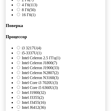
4 Гб
(113)
8 Гб
(50)
16 Гб
(1)
Поверка
Процессор
i3 3217U
(4)
i5-3337U
(1)
Intel Celeron 2.5 ГГц
(1)
Intel Celeron J1800
(7)
Intel Celeron J1900
(33)
Intel Celeron N2807
(2)
Intel Celeron N3160
(3)
Intel Core i3 7020U
(3)
Intel Core i5 6360U
(3)
Intel J1900
(32)
Intel J3355
(2)
Intel J3455
(16)
Intel J6412
(36)