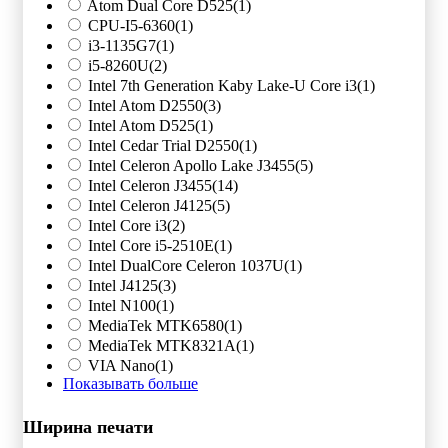
Atom Dual Core D525
(1)
CPU-I5-6360
(1)
i3-1135G7
(1)
i5-8260U
(2)
Intel 7th Generation Kaby Lake-U Core i3
(1)
Intel Atom D2550
(3)
Intel Atom D525
(1)
Intel Cedar Trial D2550
(1)
Intel Celeron Apollo Lake J3455
(5)
Intel Celeron J3455
(14)
Intel Celeron J4125
(5)
Intel Core i3
(2)
Intel Core i5-2510E
(1)
Intel DualCore Celeron 1037U
(1)
Intel J4125
(3)
Intel N100
(1)
MediaTek MTK6580
(1)
MediaTek MTK8321A
(1)
VIA Nano
(1)
Показывать больше
Ширина печати