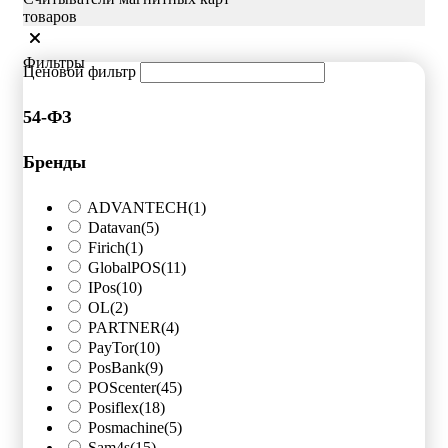
товаров
Фильтры
Ценовой фильтр
54-ФЗ
Бренды
ADVANTECH
(1)
Datavan
(5)
Firich
(1)
GlobalPOS
(11)
IPos
(10)
OL
(2)
PARTNER
(4)
PayTor
(10)
PosBank
(9)
POScenter
(45)
Posiflex
(18)
Posmachine
(5)
Sam4s
(15)