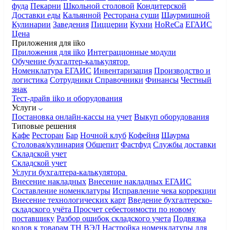
фуда
Пекарни
Школьной столовой
Кондитерской
Доставки еды
Кальянной
Ресторана суши
Шаурмишной
Кулинарии
Заведения
Пиццерии
Кухни
HoReCa
ЕГАИС
Цена
Приложения для iiko
Приложения для iiko
Интеграционные модули
Обучение бухгалтер-калькулятор
Номенклатура
ЕГАИС
Инвентаризация
Производство и
логистика
Сотрудники
Справочники
Финансы
Честный
знак
Тест-драйв iiko и оборудования
Услуги
Постановка онлайн-кассы на учет
Выкуп оборудования
Типовые решения
Кафе
Ресторан
Бар
Ночной клуб
Кофейня
Шаурма
Столовая/кулинария
Общепит
Фастфуд
Службы доставки
Складской учет
Складской учет
Услуги бухгалтера-калькулятора
Внесение накладных
Внесение накладных ЕГАИС
Составление номенклатуры
Исправление чека коррекции
Внесение технологических карт
Введение бухгалтерско-
складского учёта
Просчет себестоимости по новому
поставщику
Разбор ошибок складского учета
Подвязка
кодов к товарам ТН ВЭД
Настройка номенклатуры для