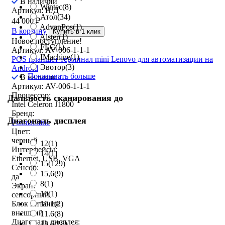
В наличии
Wintec
(8)
Артикул: Н/Д
Атол
(34)
44 000
₽
AdvanPos
(1)
В корзину
Купить в 1 клик
Alster
(1)
Новое поступление!
FEC
(1)
Артикул: AV-006-1-1-1
IMachine
(1)
POS планшет терминал mini Lenovo для автоматизации на
Эвотор
(3)
Android
Показывать больше
В наличии
Артикул: AV-006-1-1-1
Процессор:
Дальность сканирования до
Intel Celeron J1800
Бренд:
Диагональ дисплея
Posmachine
Цвет:
черный
12
(1)
Интерфейсы:
14
(1)
Ethernet, USB, VGA
15
(129)
Сенсор:
15,6
(9)
да
8
(1)
Экран:
10
(1)
сенсорный
10.1
(2)
Блок питания:
внешний
11.6
(8)
Диагональ дисплея:
15.6
(18)