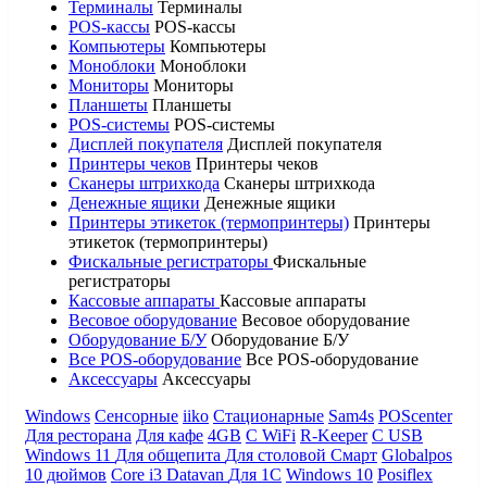
Терминалы
Терминалы
POS-кассы
POS-кассы
Компьютеры
Компьютеры
Моноблоки
Моноблоки
Мониторы
Мониторы
Планшеты
Планшеты
POS-системы
POS-системы
Дисплей покупателя
Дисплей покупателя
Принтеры чеков
Принтеры чеков
Сканеры штрихкода
Сканеры штрихкода
Денежные ящики
Денежные ящики
Принтеры этикеток (термопринтеры)
Принтеры
этикеток (термопринтеры)
Фискальные регистраторы
Фискальные
регистраторы
Кассовые аппараты
Кассовые аппараты
Весовое оборудование
Весовое оборудование
Оборудование Б/У
Оборудование Б/У
Все POS-оборудование
Все POS-оборудование
Аксессуары
Аксессуары
Windows
Сенсорные
iiko
Стационарные
Sam4s
POScenter
Для ресторана
Для кафе
4GB
С WiFi
R-Keeper
С USB
Windows 11
Для общепита
Для столовой
Смарт
Globalpos
10 дюймов
Core i3
Datavan
Для 1С
Windows 10
Posiflex