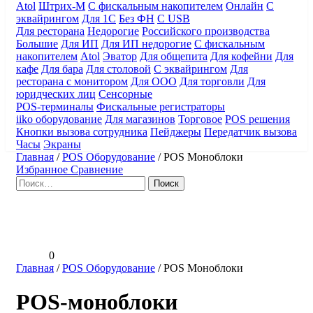
Atol
Штрих-М
С фискальным накопителем
Онлайн
С
эквайрингом
Для 1С
Без ФН
С USB
Для ресторана
Недорогие
Российского производства
Большие
Для ИП
Для ИП недорогие
С фискальным
накопителем
Atol
Эватор
Для общепита
Для кофейни
Для
кафе
Для бара
Для столовой
С эквайрингом
Для
ресторана с монитором
Для ООО
Для торговли
Для
юридческих лиц
Сенсорные
POS-терминалы
Фискальные регистраторы
iiko оборудование
Для магазинов
Торговое
POS решения
Кнопки вызова сотрудника
Пейджеры
Передатчик вызова
Часы
Экраны
Главная
/
POS Оборудование
/
POS Моноблоки
Избранное
Сравнение
Найти:
0
Главная
/
POS Оборудование
/
POS Моноблоки
POS-моноблоки