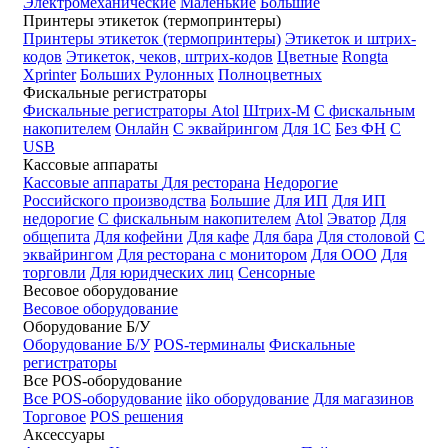
Электромеханические
Маленькие
Большие
Принтеры этикеток (термопринтеры)
Принтеры этикеток (термопринтеры)
Этикеток и штрих-
кодов
Этикеток, чеков, штрих-кодов
Цветные
Rongta
Xprinter
Больших
Рулонных
Полноцветных
Фискальные регистраторы
Фискальные регистраторы
Atol
Штрих-М
С фискальным
накопителем
Онлайн
С эквайрингом
Для 1С
Без ФН
С
USB
Кассовые аппараты
Кассовые аппараты
Для ресторана
Недорогие
Российского производства
Большие
Для ИП
Для ИП
недорогие
С фискальным накопителем
Atol
Эватор
Для
общепита
Для кофейни
Для кафе
Для бара
Для столовой
С
эквайрингом
Для ресторана с монитором
Для ООО
Для
торговли
Для юридческих лиц
Сенсорные
Весовое оборудование
Весовое оборудование
Оборудование Б/У
Оборудование Б/У
POS-терминалы
Фискальные
регистраторы
Все POS-оборудование
Все POS-оборудование
iiko оборудование
Для магазинов
Торговое
POS решения
Аксессуары