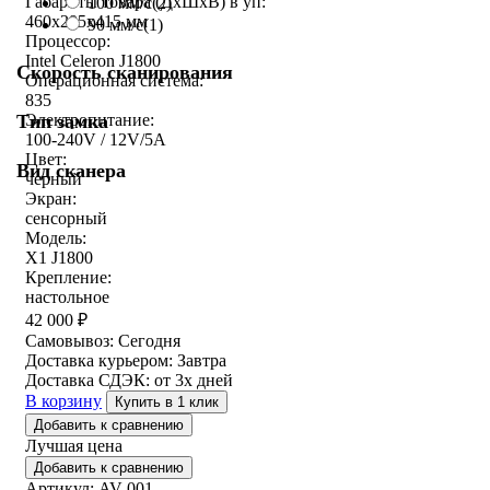
Габариты товара (ДxШxВ) в уп:
100 мм/с
(2)
460x295x415 мм
90 мм/с
(1)
Процессор:
Intel Celeron J1800
Скорость сканирования
Операционная система:
835
Тип замка
Электропитание:
100-240V / 12V/5A
Цвет:
Вид сканера
черный
Экран:
сенсорный
Модель:
X1 J1800
Крепление:
настольное
42 000
₽
Самовывоз:
Сегодня
Доставка курьером:
Завтра
Доставка СДЭК:
от 3х дней
В корзину
Купить в 1 клик
Добавить к сравнению
Лучшая цена
Добавить к сравнению
Артикул: AV-001