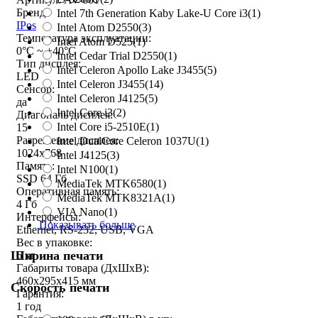
Бренд:
Intel 7th Generation Kaby Lake-U Core i3
(1)
IPos
Intel Atom D2550
(3)
Температура эксплуатации:
Intel Atom D525
(1)
0°C ~ +40°C
Intel Cedar Trial D2550
(1)
Тип дисплея:
Intel Celeron Apollo Lake J3455
(5)
LED
Intel Celeron J3455
(14)
Сенсор:
Intel Celeron J4125
(5)
да
Intel Core i3
(2)
Диагональ дисплея:
Intel Core i5-2510E
(1)
15
Разрешение дисплея:
Intel DualCore Celeron 1037U
(1)
1024x768
Intel J4125
(3)
Память:
Intel N100
(1)
SSD 64 Гб
MediaTek MTK6580
(1)
Оперативная память:
MediaTek MTK8321A
(1)
4 Гб
VIA Nano
(1)
Интерфейсы:
Показывать больше
Ethernet, RS-232, USB, VGA
Вес в упаковке:
Ширина печати
6 кг
Габариты товара (ДxШxВ):
460x295x415 мм
Скорость печати
Гарантия:
1 год