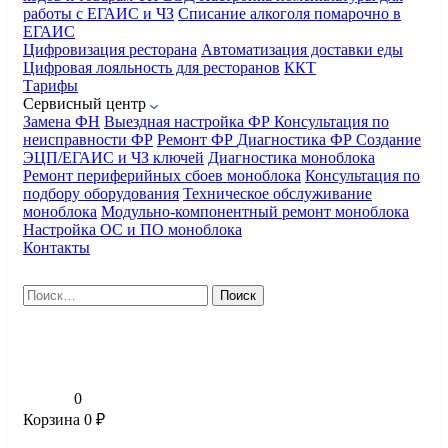
работы с ЕГАИС и ЧЗ
Списание алкоголя помарочно в
ЕГАИС
Цифровизация ресторана
Автоматизация доставки еды
Цифровая лояльность для ресторанов
ККТ
Тарифы
Сервисный центр
Замена ФН
Выездная настройка ФР
Консультация по
неисправности ФР
Ремонт ФР
Диагностика ФР
Создание
ЭЦП/ЕГАИС и ЧЗ ключей
Диагностика моноблока
Ремонт периферийных сбоев моноблока
Консультация по
подбору оборудования
Техническое обслуживание
моноблока
Модульно-компонентный ремонт моноблока
Настройка ОС и ПО моноблока
Контакты
Найти:
0
Корзина
0
₽