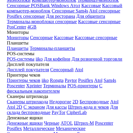
Моноблоки
Компьютер-моноблок
Терминал-моноблок
Сенсорные
POSBank
Windows
Атол
Кассовые
Кассовый
компьютер-моноблок
Сенсорные Sam4s
Atol сенсорные
Posiflex сенсорные
Для ресторана
Для общепита
Терминалы-моноблоки сенсорные
Кассовые сенсорные
PosCenter
4GB
Мониторы
Мониторы
Сенсорные
Кассовые
Кассовые сенсорные
Планшеты
Планшеты
Терминалы-планшеты
POS-системы
POS-системы
iiko
Для кофейни
Для розничной торговли
Дисплей покупателя
Дисплей покупателя
Сенсорный
Atol
Принтеры чеков
Принтеры чеков
iiko
Rongta
Paytor
Posiflex
Atol
Sam4s
Poscenter
Xprinter
Терминалы
POS-принтеры
С
фискальным накопителем
Сканеры штрихкода
Сканеры штрихкода
Недорогие
2D
Беспроводные
Atol
Atol 2D
С экраном
Для кассы
Штрих-кода и чеков
Для
склада беспроводные
PayTor
CipherLab
Денежные ящики
Денежные ящики
Черные
ATOL
Штрих-М
Poscenter
Posiflex
Металлические
Механические