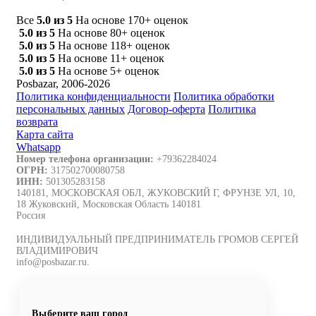
Все
5.0 из 5
На основе 170+ оценок
5.0 из 5
На основе 80+ оценок
5.0 из 5
На основе 118+ оценок
5.0 из 5
На основе 11+ оценок
5.0 из 5
На основе 5+ оценок
Posbazar, 2006-2026
Политика конфиденциальности
Политика обработки
персональных данных
Договор-оферта
Политика
возврата
Карта сайта
Whatsapp
Номер телефона организации:
+79362284024
ОГРН:
317502700080758
ИНН:
501305283158
140181, МОСКОВСКАЯ ОБЛ, ЖУКОВСКИЙ Г, ФРУНЗЕ УЛ, 10,
18 Жуковский, Московская Область 140181
Россия
ИНДИВИДУАЛЬНЫЙ ПРЕДПРИНИМАТЕЛЬ ГРОМОВ СЕРГЕЙ
ВЛАДИМИРОВИЧ
info@posbazar.ru.
Выберите ваш город