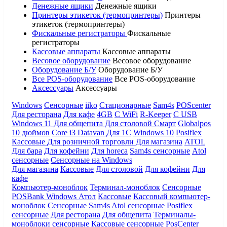
Денежные ящики
Денежные ящики
Принтеры этикеток (термопринтеры)
Принтеры
этикеток (термопринтеры)
Фискальные регистраторы
Фискальные
регистраторы
Кассовые аппараты
Кассовые аппараты
Весовое оборудование
Весовое оборудование
Оборудование Б/У
Оборудование Б/У
Все POS-оборудование
Все POS-оборудование
Аксессуары
Аксессуары
Windows
Сенсорные
iiko
Стационарные
Sam4s
POScenter
Для ресторана
Для кафе
4GB
С WiFi
R-Keeper
С USB
Windows 11
Для общепита
Для столовой
Смарт
Globalpos
10 дюймов
Core i3
Datavan
Для 1С
Windows 10
Posiflex
Кассовые
Для розничной торговли
Для магазина
ATOL
Для бара
Для кофейни
Для horeca
Sam4s сенсорные
Atol
сенсорные
Сенсорные на Windows
Для магазина
Кассовые
Для столовой
Для кофейни
Для
кафе
Компьютер-моноблок
Терминал-моноблок
Сенсорные
POSBank
Windows
Атол
Кассовые
Кассовый компьютер-
моноблок
Сенсорные Sam4s
Atol сенсорные
Posiflex
сенсорные
Для ресторана
Для общепита
Терминалы-
моноблоки сенсорные
Кассовые сенсорные
PosCenter