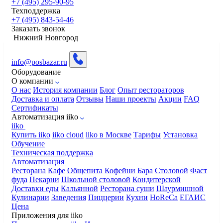
+7 (495) 295-90-95
Техподдержка
+7 (495) 843-54-46
Заказать звонок
Нижний Новгород
info@posbazar.ru
Оборудование
О компании
О нас
История компании
Блог
Опыт рестораторов
Доставка и оплата
Отзывы
Наши проекты
Акции
FAQ
Сертификаты
Автоматизация iiko
iiko
Купить iiko
iiko cloud
iiko в Москве
Тарифы
Установка
Обучение
Техническая поддержка
Автоматизация
Ресторана
Кафе
Общепита
Кофейни
Бара
Столовой
Фаст
фуда
Пекарни
Школьной столовой
Кондитерской
Доставки еды
Кальянной
Ресторана суши
Шаурмишной
Кулинарии
Заведения
Пиццерии
Кухни
HoReCa
ЕГАИС
Цена
Приложения для iiko