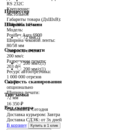
RS 232C
Крепление:
Процессор
настольное
Габариты товара (ДxШxВ):
Ширина печати
148x205x143 мм
Модель:
Posiflex Aura 6900
72 мм
(2)
Ширина чековой ленты:
80/58 мм
Скорость печати
Скорость печати:
200 мм/с
Разрешение печати:
200 мм/c
(1)
203 dpi
200 мм/с
(1)
Ресурс автоотрезчика:
1 000 000 отрезов
Скорость сканирования
Wi-Fi:
опционально
Ширина печати:
Тип замка
72 мм
16 350
₽
Вид сканера
Самовывоз:
Сегодня
Доставка курьером:
Завтра
Доставка СДЭК:
от 3х дней
В корзину
Купить в 1 клик