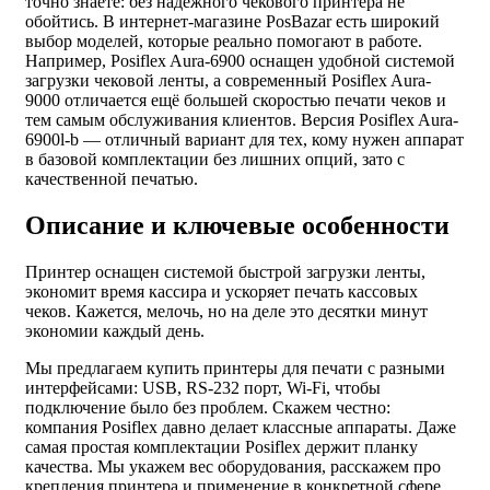
точно знаете: без надёжного чекового принтера не
обойтись. В интернет-магазине PosBazar есть широкий
выбор моделей, которые реально помогают в работе.
Например, Posiflex Aura-6900 оснащен удобной системой
загрузки чековой ленты, а современный Posiflex Aura-
9000 отличается ещё большей скоростью печати чеков и
тем самым обслуживания клиентов. Версия Posiflex Aura-
6900l-b — отличный вариант для тех, кому нужен аппарат
в базовой комплектации без лишних опций, зато с
качественной печатью.
Описание и ключевые особенности
Принтер оснащен системой быстрой загрузки ленты,
экономит время кассира и ускоряет печать кассовых
чеков. Кажется, мелочь, но на деле это десятки минут
экономии каждый день.
Мы предлагаем купить принтеры для печати с разными
интерфейсами: USB, RS-232 порт, Wi-Fi, чтобы
подключение было без проблем. Скажем честно:
компания Posiflex давно делает классные аппараты. Даже
самая простая комплектации Posiflex держит планку
качества. Мы укажем вес оборудования, расскажем про
крепления принтера и применение в конкретной сфере.