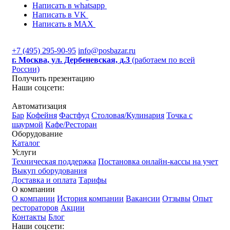
Написать в whatsapp
Написать в VK
Написать в MAX
+7 (495) 295-90-95
info@posbazar.ru
г. Москва, ул. Дербеневская, д.3
(работаем по всей
России)
Получить презентацию
Наши соцсети:
Автоматизация
Бар
Кофейня
Фастфуд
Столовая/Кулинария
Точка с
шаурмой
Кафе/Ресторан
Оборудование
Каталог
Услуги
Техническая поддержка
Постановка онлайн-кассы на учет
Выкуп оборудования
Доставка и оплата
Тарифы
О компании
О компании
История компании
Вакансии
Отзывы
Опыт
рестораторов
Акции
Контакты
Блог
Наши соцсети: