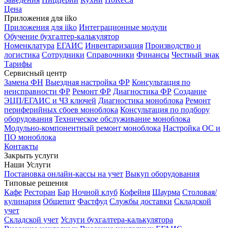
Цена
Приложения для iiko
Приложения для iiko
Интеграционные модули
Обучение бухгалтер-калькулятор
Номенклатура
ЕГАИС
Инвентаризация
Производство и
логистика
Сотрудники
Справочники
Финансы
Честный знак
Тарифы
Сервисный центр
Замена ФН
Выездная настройка ФР
Консультация по
неисправности ФР
Ремонт ФР
Диагностика ФР
Создание
ЭЦП/ЕГАИС и ЧЗ ключей
Диагностика моноблока
Ремонт
периферийных сбоев моноблока
Консультация по подбору
оборудования
Техническое обслуживание моноблока
Модульно-компонентный ремонт моноблока
Настройка ОС и
ПО моноблока
Контакты
Закрыть услуги
Наши Услуги
Постановка онлайн-кассы на учет
Выкуп оборудования
Типовые решения
Кафе
Ресторан
Бар
Ночной клуб
Кофейня
Шаурма
Столовая/
кулинария
Общепит
Фастфуд
Службы доставки
Складской
учет
Складской учет
Услуги бухгалтера-калькулятора