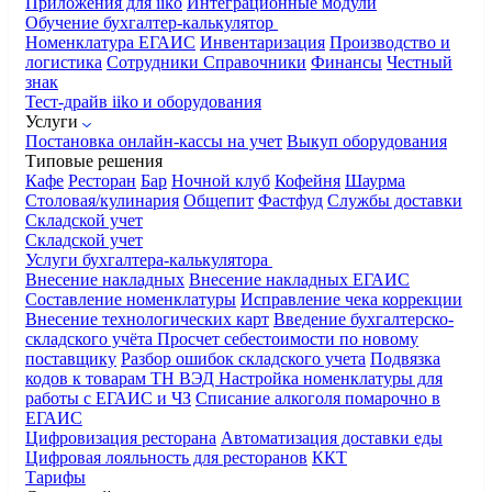
Приложения для iiko
Интеграционные модули
Обучение бухгалтер-калькулятор
Номенклатура
ЕГАИС
Инвентаризация
Производство и
логистика
Сотрудники
Справочники
Финансы
Честный
знак
Тест-драйв iiko и оборудования
Услуги
Постановка онлайн-кассы на учет
Выкуп оборудования
Типовые решения
Кафе
Ресторан
Бар
Ночной клуб
Кофейня
Шаурма
Столовая/кулинария
Общепит
Фастфуд
Службы доставки
Складской учет
Складской учет
Услуги бухгалтера-калькулятора
Внесение накладных
Внесение накладных ЕГАИС
Составление номенклатуры
Исправление чека коррекции
Внесение технологических карт
Введение бухгалтерско-
складского учёта
Просчет себестоимости по новому
поставщику
Разбор ошибок складского учета
Подвязка
кодов к товарам ТН ВЭД
Настройка номенклатуры для
работы с ЕГАИС и ЧЗ
Списание алкоголя помарочно в
ЕГАИС
Цифровизация ресторана
Автоматизация доставки еды
Цифровая лояльность для ресторанов
ККТ
Тарифы