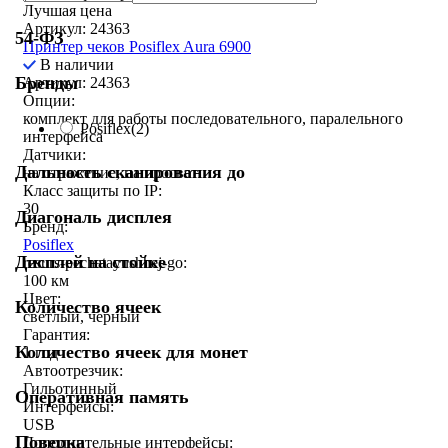
Лучшая цена
Артикул: 24363
54-ФЗ
Принтер чеков Posiflex Aura 6900
В наличии
Бренды
Артикул: 24363
Опции:
комплект для работы последовательного, паралельного
Posiflex
(2)
интерфейса
Датчики:
Дальность сканирования до
на отражение, на просвет
Класс защиты по IP:
30
Диагональ дисплея
Бренд:
Posiflex
Дисплей на стойке
resurs-pechatayushhej-go:
100 км
Цвет:
Количество ячеек
светлый, черный
Гарантия:
Количество ячеек для монет
1 год
Автоотрезчик:
Гильотинный
Оперативная память
Интерфейсы:
USB
Поверка
Дополнительные интерфейсы: