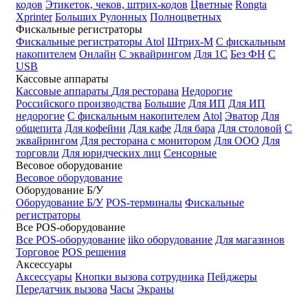
кодов
Этикеток, чеков, штрих-кодов
Цветные
Rongta
Xprinter
Больших
Рулонных
Полноцветных
Фискальные регистраторы
Фискальные регистраторы
Atol
Штрих-М
С фискальным
накопителем
Онлайн
С эквайрингом
Для 1С
Без ФН
С
USB
Кассовые аппараты
Кассовые аппараты
Для ресторана
Недорогие
Российского производства
Большие
Для ИП
Для ИП
недорогие
С фискальным накопителем
Atol
Эватор
Для
общепита
Для кофейни
Для кафе
Для бара
Для столовой
С
эквайрингом
Для ресторана с монитором
Для ООО
Для
торговли
Для юридческих лиц
Сенсорные
Весовое оборудование
Весовое оборудование
Оборудование Б/У
Оборудование Б/У
POS-терминалы
Фискальные
регистраторы
Все POS-оборудование
Все POS-оборудование
iiko оборудование
Для магазинов
Торговое
POS решения
Аксессуары
Аксессуары
Кнопки вызова сотрудника
Пейджеры
Передатчик вызова
Часы
Экраны