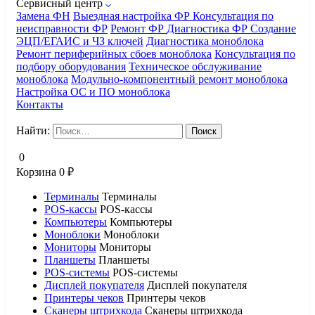
Сервисный центр
Замена ФН
Выездная настройка ФР
Консультация по
неисправности ФР
Ремонт ФР
Диагностика ФР
Создание
ЭЦП/ЕГАИС и ЧЗ ключей
Диагностика моноблока
Ремонт периферийных сбоев моноблока
Консультация по
подбору оборудования
Техническое обслуживание
моноблока
Модульно-компонентный ремонт моноблока
Настройка ОС и ПО моноблока
Контакты
Найти:
0
Корзина
0
₽
Терминалы
Терминалы
POS-кассы
POS-кассы
Компьютеры
Компьютеры
Моноблоки
Моноблоки
Мониторы
Мониторы
Планшеты
Планшеты
POS-системы
POS-системы
Дисплей покупателя
Дисплей покупателя
Принтеры чеков
Принтеры чеков
Сканеры штрихкода
Сканеры штрихкода