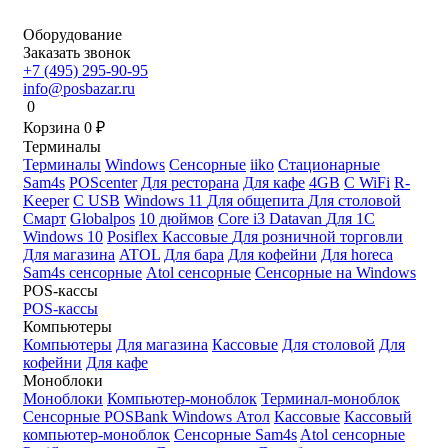
Оборудование
Заказать звонок
+7 (495) 295-90-95
info@posbazar.ru
0
Корзина
0
₽
Терминалы
Терминалы
Windows
Сенсорные
iiko
Стационарные
Sam4s
POScenter
Для ресторана
Для кафе
4GB
С WiFi
R-
Keeper
С USB
Windows 11
Для общепита
Для столовой
Смарт
Globalpos
10 дюймов
Core i3
Datavan
Для 1С
Windows 10
Posiflex
Кассовые
Для розничной торговли
Для магазина
ATOL
Для бара
Для кофейни
Для horeca
Sam4s сенсорные
Atol сенсорные
Сенсорные на Windows
POS-кассы
POS-кассы
Компьютеры
Компьютеры
Для магазина
Кассовые
Для столовой
Для
кофейни
Для кафе
Моноблоки
Моноблоки
Компьютер-моноблок
Терминал-моноблок
Сенсорные
POSBank
Windows
Атол
Кассовые
Кассовый
компьютер-моноблок
Сенсорные Sam4s
Atol сенсорные