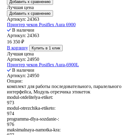
Добавить к сравнению
Лучшая цена
Добавить к сравнению
Артикул: 24363
Принтер чеков Posiflex Aura 6900
В наличии
Артикул: 24363
16 350
₽
В корзину
Купить в 1 клик
Лучшая цена
Артикул: 24950
Принтер чеков Posiflex Aura-6900L
В наличии
Артикул: 24950
Опции:
комплект для работы последовательного, паралельного
интерфейса, Модуль отрезчика этикеток
modul-otdelitelya-etiket:
973
modul-otrezchika-etiketo:
974
programma-dlya-sozdanie-:
976
maksimalnaya-namotka-kra: