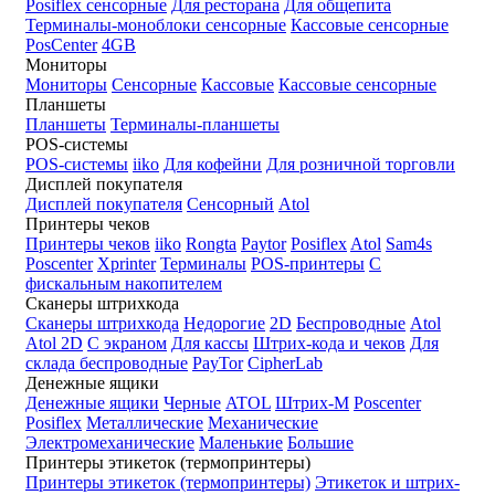
Posiflex сенсорные
Для ресторана
Для общепита
Терминалы-моноблоки сенсорные
Кассовые сенсорные
PosCenter
4GB
Мониторы
Мониторы
Сенсорные
Кассовые
Кассовые сенсорные
Планшеты
Планшеты
Терминалы-планшеты
POS-системы
POS-системы
iiko
Для кофейни
Для розничной торговли
Дисплей покупателя
Дисплей покупателя
Сенсорный
Atol
Принтеры чеков
Принтеры чеков
iiko
Rongta
Paytor
Posiflex
Atol
Sam4s
Poscenter
Xprinter
Терминалы
POS-принтеры
С
фискальным накопителем
Сканеры штрихкода
Сканеры штрихкода
Недорогие
2D
Беспроводные
Atol
Atol 2D
С экраном
Для кассы
Штрих-кода и чеков
Для
склада беспроводные
PayTor
CipherLab
Денежные ящики
Денежные ящики
Черные
ATOL
Штрих-М
Poscenter
Posiflex
Металлические
Механические
Электромеханические
Маленькие
Большие
Принтеры этикеток (термопринтеры)
Принтеры этикеток (термопринтеры)
Этикеток и штрих-