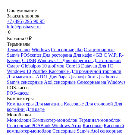
Оборудование
Заказать звонок
+7 (495) 295-90-95
info@posbazar.ru
0
Корзина
0
₽
Терминалы
Терминалы
Windows
Сенсорные
iiko
Стационарные
Sam4s
POScenter
Для ресторана
Для кафе
4GB
С WiFi
R-
Keeper
С USB
Windows 11
Для общепита
Для столовой
Смарт
Globalpos
10 дюймов
Core i3
Datavan
Для 1С
Windows 10
Posiflex
Кассовые
Для розничной торговли
Для магазина
ATOL
Для бара
Для кофейни
Для horeca
Sam4s сенсорные
Atol сенсорные
Сенсорные на Windows
POS-кассы
POS-кассы
Компьютеры
Компьютеры
Для магазина
Кассовые
Для столовой
Для
кофейни
Для кафе
Моноблоки
Моноблоки
Компьютер-моноблок
Терминал-моноблок
Сенсорные
POSBank
Windows
Атол
Кассовые
Кассовый
компьютер-моноблок
Сенсорные Sam4s
Atol сенсорные