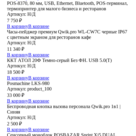
POS-8370, 80 мм, USB, Ethernet, Bluetooth, POS-терминал,
термопринтер для малого бизнеса и ресторанов
Артикул: Н/Д
7 750
₽
В корзину
В корзине
Часы-пейджер премиум Qwik.pro WL-CW7C черные IP67
с цветным экраном для ресторанов кафе
Артикул: Н/Д
11 340
₽
В корзину
В корзине
ККТ АТОЛ 20Ф Темно-серый Без ФН. USB 5.0(Т)
Артикул: Н/Д
18 500
₽
В корзину
В корзине
Posmaсhine LKS-980
Артикул: product_100
33 000
₽
В корзину
В корзине
Беспроводная кнопка вызова персонала Qwik.pro 1в1 |
Cиняя
Артикул: Н/Д
2 500
₽
В корзину
В корзине
Сенсорный моноблок POSBAZAR Sprint Хi5 DUAL