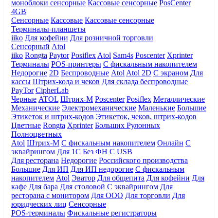
моноблоки сенсорные
Кассовые сенсорные
PosCenter
4GB
Сенсорные
Кассовые
Кассовые сенсорные
Терминалы-планшеты
iiko
Для кофейни
Для розничной торговли
Сенсорный
Atol
iiko
Rongta
Paytor
Posiflex
Atol
Sam4s
Poscenter
Xprinter
Терминалы
POS-принтеры
С фискальным накопителем
Недорогие
2D
Беспроводные
Atol
Atol 2D
С экраном
Для
кассы
Штрих-кода и чеков
Для склада беспроводные
PayTor
CipherLab
Черные
ATOL
Штрих-М
Poscenter
Posiflex
Металлические
Механические
Электромеханические
Маленькие
Большие
Этикеток и штрих-кодов
Этикеток, чеков, штрих-кодов
Цветные
Rongta
Xprinter
Больших
Рулонных
Полноцветных
Atol
Штрих-М
С фискальным накопителем
Онлайн
С
эквайрингом
Для 1С
Без ФН
С USB
Для ресторана
Недорогие
Российского производства
Большие
Для ИП
Для ИП недорогие
С фискальным
накопителем
Atol
Эватор
Для общепита
Для кофейни
Для
кафе
Для бара
Для столовой
С эквайрингом
Для
ресторана с монитором
Для ООО
Для торговли
Для
юридческих лиц
Сенсорные
POS-терминалы
Фискальные регистраторы