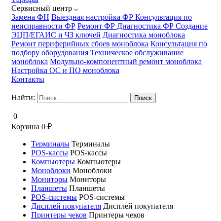
Сервисный центр
Замена ФН
Выездная настройка ФР
Консультация по
неисправности ФР
Ремонт ФР
Диагностика ФР
Создание
ЭЦП/ЕГАИС и ЧЗ ключей
Диагностика моноблока
Ремонт периферийных сбоев моноблока
Консультация по
подбору оборудования
Техническое обслуживание
моноблока
Модульно-компонентный ремонт моноблока
Настройка ОС и ПО моноблока
Контакты
Найти:
0
Корзина
0
₽
Терминалы
Терминалы
POS-кассы
POS-кассы
Компьютеры
Компьютеры
Моноблоки
Моноблоки
Мониторы
Мониторы
Планшеты
Планшеты
POS-системы
POS-системы
Дисплей покупателя
Дисплей покупателя
Принтеры чеков
Принтеры чеков