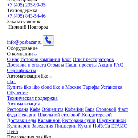
+7 (495) 295-90-95
Техподдержка
+7 (495) 843-54-46
Заказать звонок
Нижний Новгород
info@posbazar.ru
Оборудование
О компании
О нас
История компании
Блог
Опыт рестораторов
Доставка и оплата
Отзывы
Наши проекты
Акции
FAQ
Сертификаты
Автоматизация iiko
iiko
Купить iiko
iiko cloud
iiko в Москве
Тарифы
Установка
Обучение
Техническая поддержка
Автоматизация
Ресторана
Кафе
Общепита
Кофейни
Бара
Столовой
Фаст
фуда
Пекарни
Школьной столовой
Кондитерской
Доставки еды
Кальянной
Ресторана суши
Шаурмишной
Кулинарии
Заведения
Пиццерии
Кухни
HoReCa
ЕГАИС
Цена
Приложения для iiko