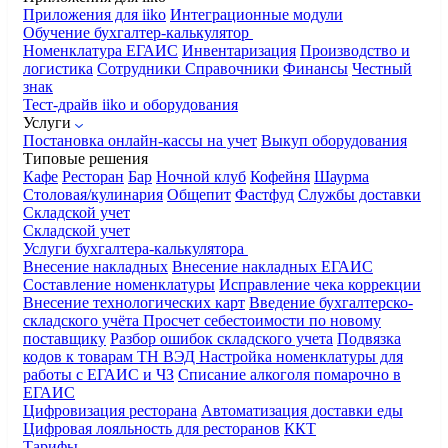
Приложения для iiko
Интеграционные модули
Обучение бухгалтер-калькулятор
Номенклатура
ЕГАИС
Инвентаризация
Производство и
логистика
Сотрудники
Справочники
Финансы
Честный
знак
Тест-драйв iiko и оборудования
Услуги
Постановка онлайн-кассы на учет
Выкуп оборудования
Типовые решения
Кафе
Ресторан
Бар
Ночной клуб
Кофейня
Шаурма
Столовая/кулинария
Общепит
Фастфуд
Службы доставки
Складской учет
Складской учет
Услуги бухгалтера-калькулятора
Внесение накладных
Внесение накладных ЕГАИС
Составление номенклатуры
Исправление чека коррекции
Внесение технологических карт
Введение бухгалтерско-
складского учёта
Просчет себестоимости по новому
поставщику
Разбор ошибок складского учета
Подвязка
кодов к товарам ТН ВЭД
Настройка номенклатуры для
работы с ЕГАИС и ЧЗ
Списание алкоголя помарочно в
ЕГАИС
Цифровизация ресторана
Автоматизация доставки еды
Цифровая лояльность для ресторанов
ККТ
Тарифы