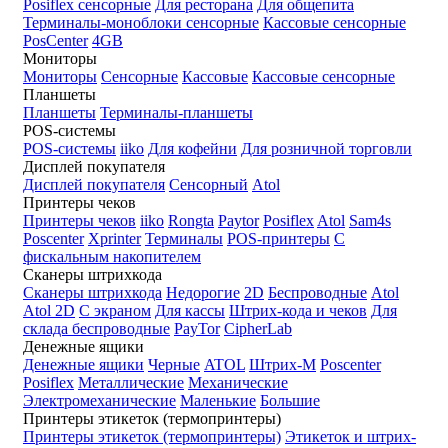
Posiflex сенсорные
Для ресторана
Для общепита
Терминалы-моноблоки сенсорные
Кассовые сенсорные
PosCenter
4GB
Мониторы
Мониторы
Сенсорные
Кассовые
Кассовые сенсорные
Планшеты
Планшеты
Терминалы-планшеты
POS-системы
POS-системы
iiko
Для кофейни
Для розничной торговли
Дисплей покупателя
Дисплей покупателя
Сенсорный
Atol
Принтеры чеков
Принтеры чеков
iiko
Rongta
Paytor
Posiflex
Atol
Sam4s
Poscenter
Xprinter
Терминалы
POS-принтеры
С
фискальным накопителем
Сканеры штрихкода
Сканеры штрихкода
Недорогие
2D
Беспроводные
Atol
Atol 2D
С экраном
Для кассы
Штрих-кода и чеков
Для
склада беспроводные
PayTor
CipherLab
Денежные ящики
Денежные ящики
Черные
ATOL
Штрих-М
Poscenter
Posiflex
Металлические
Механические
Электромеханические
Маленькие
Большие
Принтеры этикеток (термопринтеры)
Принтеры этикеток (термопринтеры)
Этикеток и штрих-