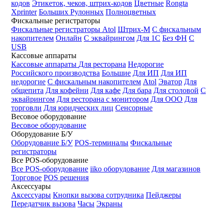
кодов
Этикеток, чеков, штрих-кодов
Цветные
Rongta
Xprinter
Больших
Рулонных
Полноцветных
Фискальные регистраторы
Фискальные регистраторы
Atol
Штрих-М
С фискальным
накопителем
Онлайн
С эквайрингом
Для 1С
Без ФН
С
USB
Кассовые аппараты
Кассовые аппараты
Для ресторана
Недорогие
Российского производства
Большие
Для ИП
Для ИП
недорогие
С фискальным накопителем
Atol
Эватор
Для
общепита
Для кофейни
Для кафе
Для бара
Для столовой
С
эквайрингом
Для ресторана с монитором
Для ООО
Для
торговли
Для юридческих лиц
Сенсорные
Весовое оборудование
Весовое оборудование
Оборудование Б/У
Оборудование Б/У
POS-терминалы
Фискальные
регистраторы
Все POS-оборудование
Все POS-оборудование
iiko оборудование
Для магазинов
Торговое
POS решения
Аксессуары
Аксессуары
Кнопки вызова сотрудника
Пейджеры
Передатчик вызова
Часы
Экраны