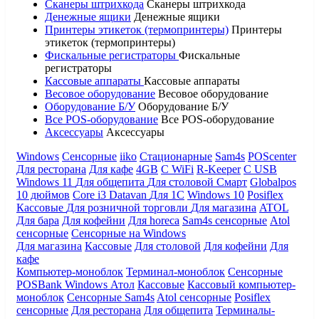
Сканеры штрихкода
Сканеры штрихкода
Денежные ящики
Денежные ящики
Принтеры этикеток (термопринтеры)
Принтеры
этикеток (термопринтеры)
Фискальные регистраторы
Фискальные
регистраторы
Кассовые аппараты
Кассовые аппараты
Весовое оборудование
Весовое оборудование
Оборудование Б/У
Оборудование Б/У
Все POS-оборудование
Все POS-оборудование
Аксессуары
Аксессуары
Windows
Сенсорные
iiko
Стационарные
Sam4s
POScenter
Для ресторана
Для кафе
4GB
С WiFi
R-Keeper
С USB
Windows 11
Для общепита
Для столовой
Смарт
Globalpos
10 дюймов
Core i3
Datavan
Для 1С
Windows 10
Posiflex
Кассовые
Для розничной торговли
Для магазина
ATOL
Для бара
Для кофейни
Для horeca
Sam4s сенсорные
Atol
сенсорные
Сенсорные на Windows
Для магазина
Кассовые
Для столовой
Для кофейни
Для
кафе
Компьютер-моноблок
Терминал-моноблок
Сенсорные
POSBank
Windows
Атол
Кассовые
Кассовый компьютер-
моноблок
Сенсорные Sam4s
Atol сенсорные
Posiflex
сенсорные
Для ресторана
Для общепита
Терминалы-