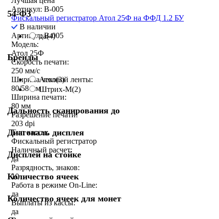
Лучшая цена
Артикул: B-005
54-ФЗ
Фискальный регистратор Атол 25Ф на ФФД 1.2 БУ
В наличии
Артикул: B-005
да
(4)
Модель:
Атол 25Ф
Бренды
Скорость печати:
250 мм/c
Атол
(3)
Ширина чековой ленты:
80/58 мм
Штрих-М
(2)
Ширина печати:
80 мм
Дальность сканирования до
Разрешение печати:
203 dpi
Диагональ дисплея
Тип кассы:
Фискальный регистратор
Наличный расчет:
Дисплей на стойке
да
Разрядность, знаков:
Количество ячеек
10
Работа в режиме On-Line:
да
Количество ячеек для монет
Выплаты из кассы:
да