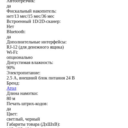
Автоотрезчик:
да
Фискальный накопитель:
нет/13 мес/15 мес/36 мес
Встроенный 1D/2D-сканер:
Нет
Bluetooth:
да
Дополнительные интерфейсы:
RJ-12 (для денежного ящика)
Wi-Fi:
опционально
Допустимая влажность:
90%
Электропитание:
2.5 А, внешний блок питания 24 В
Бренд:
Атол
Длина намотки:
80 м
Печать штрих-кодов:
да
Цвет:
светлый, черный
Габариты товара (ДxШxВ):