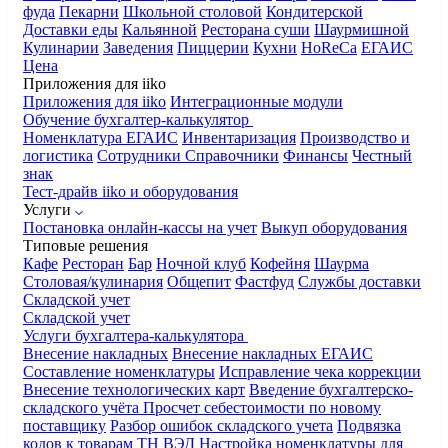
фуда
Пекарни
Школьной столовой
Кондитерской
Доставки еды
Кальянной
Ресторана суши
Шаурмишной
Кулинарии
Заведения
Пиццерии
Кухни
HoReCa
ЕГАИС
Цена
Приложения для iiko
Приложения для iiko
Интеграционные модули
Обучение бухгалтер-калькулятор
Номенклатура
ЕГАИС
Инвентаризация
Производство и
логистика
Сотрудники
Справочники
Финансы
Честный
знак
Тест-драйв iiko и оборудования
Услуги
Постановка онлайн-кассы на учет
Выкуп оборудования
Типовые решения
Кафе
Ресторан
Бар
Ночной клуб
Кофейня
Шаурма
Столовая/кулинария
Общепит
Фастфуд
Службы доставки
Складской учет
Складской учет
Услуги бухгалтера-калькулятора
Внесение накладных
Внесение накладных ЕГАИС
Составление номенклатуры
Исправление чека коррекции
Внесение технологических карт
Введение бухгалтерско-
складского учёта
Просчет себестоимости по новому
поставщику
Разбор ошибок складского учета
Подвязка
кодов к товарам ТН ВЭД
Настройка номенклатуры для