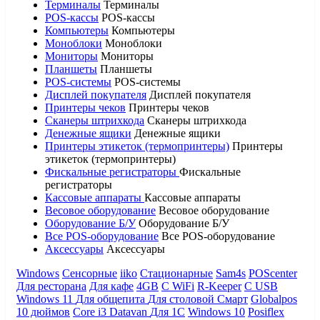
Терминалы
Терминалы
POS-кассы
POS-кассы
Компьютеры
Компьютеры
Моноблоки
Моноблоки
Мониторы
Мониторы
Планшеты
Планшеты
POS-системы
POS-системы
Дисплей покупателя
Дисплей покупателя
Принтеры чеков
Принтеры чеков
Сканеры штрихкода
Сканеры штрихкода
Денежные ящики
Денежные ящики
Принтеры этикеток (термопринтеры)
Принтеры
этикеток (термопринтеры)
Фискальные регистраторы
Фискальные
регистраторы
Кассовые аппараты
Кассовые аппараты
Весовое оборудование
Весовое оборудование
Оборудование Б/У
Оборудование Б/У
Все POS-оборудование
Все POS-оборудование
Аксессуары
Аксессуары
Windows
Сенсорные
iiko
Стационарные
Sam4s
POScenter
Для ресторана
Для кафе
4GB
С WiFi
R-Keeper
С USB
Windows 11
Для общепита
Для столовой
Смарт
Globalpos
10 дюймов
Core i3
Datavan
Для 1С
Windows 10
Posiflex