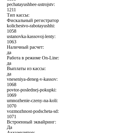
pechatayushhee-ustrojstv:
1211
Тип кассы:
Фискальный регистратор
kolichestvo-rabotayushhi:
1058
ustanovka-kassovoj-lenty:
1063
Наличный расчет:
да
Работа в режиме On-Line:
да
Выплаты из кассы:
да
vneseniya-deneg-v-kassov:
1068
povtor-poslednej-pokupki:
1069
umnozhenie-czeny-na-koli:
1070
vozmozhnost-podscheta-sd:
1071
Встроенный эквайринг:
Да
Аккумулятор: