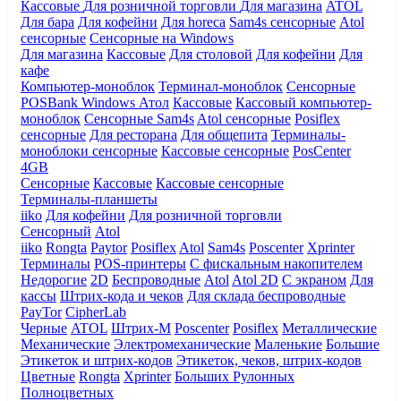
Кассовые
Для розничной торговли
Для магазина
ATOL
Для бара
Для кофейни
Для horeca
Sam4s сенсорные
Atol
сенсорные
Сенсорные на Windows
Для магазина
Кассовые
Для столовой
Для кофейни
Для
кафе
Компьютер-моноблок
Терминал-моноблок
Сенсорные
POSBank
Windows
Атол
Кассовые
Кассовый компьютер-
моноблок
Сенсорные Sam4s
Atol сенсорные
Posiflex
сенсорные
Для ресторана
Для общепита
Терминалы-
моноблоки сенсорные
Кассовые сенсорные
PosCenter
4GB
Сенсорные
Кассовые
Кассовые сенсорные
Терминалы-планшеты
iiko
Для кофейни
Для розничной торговли
Сенсорный
Atol
iiko
Rongta
Paytor
Posiflex
Atol
Sam4s
Poscenter
Xprinter
Терминалы
POS-принтеры
С фискальным накопителем
Недорогие
2D
Беспроводные
Atol
Atol 2D
С экраном
Для
кассы
Штрих-кода и чеков
Для склада беспроводные
PayTor
CipherLab
Черные
ATOL
Штрих-М
Poscenter
Posiflex
Металлические
Механические
Электромеханические
Маленькие
Большие
Этикеток и штрих-кодов
Этикеток, чеков, штрих-кодов
Цветные
Rongta
Xprinter
Больших
Рулонных
Полноцветных