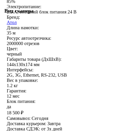
85%
Электропитание:
Вид сканера
2.5 А, внешний блок питания 24 В
Бренд:
Атол
Длина намотки:
35 м
Ресурс автоотрезчика:
2000000 отрезов
Цвет:
черный
Габариты товара (ДxШxВ):
144х130х174 мм
Интерфейсы:
2G, 3G, Ethernet, RS-232, USB
Вес в упаковке:
1.2 кг
Гарантия:
12 мес
Блок питания:
да
18 500
₽
Самовывоз:
Сегодня
Доставка курьером:
Завтра
Доставка СДЭК:
от 3х дней