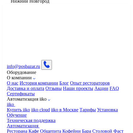
Нижний Новгород
info@posbazar.ru
Оборудование
О компании
О нас
История компании
Блог
Опыт рестораторов
Доставка и оплата
Отзывы
Наши проекты
Акции
FAQ
Сертификаты
Автоматизация iiko
iiko
Купить iiko
iiko cloud
iiko в Москве
Тарифы
Установка
Обучение
Техническая поддержка
Автоматизация
Ресторана
Кафе
Общепита
Кофейни
Бара
Столовой
Фаст