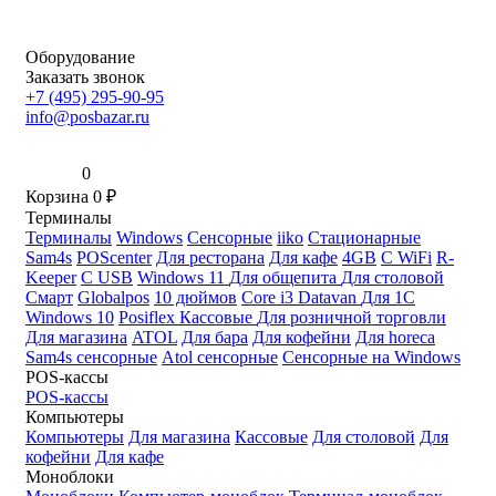
Оборудование
Заказать звонок
+7 (495) 295-90-95
info@posbazar.ru
0
Корзина
0
₽
Терминалы
Терминалы
Windows
Сенсорные
iiko
Стационарные
Sam4s
POScenter
Для ресторана
Для кафе
4GB
С WiFi
R-
Keeper
С USB
Windows 11
Для общепита
Для столовой
Смарт
Globalpos
10 дюймов
Core i3
Datavan
Для 1С
Windows 10
Posiflex
Кассовые
Для розничной торговли
Для магазина
ATOL
Для бара
Для кофейни
Для horeca
Sam4s сенсорные
Atol сенсорные
Сенсорные на Windows
POS-кассы
POS-кассы
Компьютеры
Компьютеры
Для магазина
Кассовые
Для столовой
Для
кофейни
Для кафе
Моноблоки