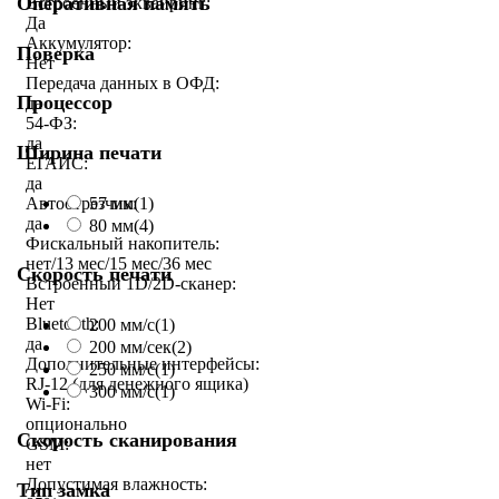
Оперативная память
Встроенный эквайринг:
Да
Аккумулятор:
Поверка
Нет
Передача данных в ОФД:
Процессор
да
54-ФЗ:
да
Ширина печати
ЕГАИС:
да
Автоотрезчик:
57 мм
(1)
да
80 мм
(4)
Фискальный накопитель:
нет/13 мес/15 мес/36 мес
Скорость печати
Встроенный 1D/2D-сканер:
Нет
Bluetooth:
200 мм/с
(1)
да
200 мм/сек
(2)
Дополнительные интерфейсы:
250 мм/c
(1)
RJ-12 (для денежного ящика)
300 мм/с
(1)
Wi-Fi:
опционально
Скорость сканирования
GSM:
нет
Допустимая влажность:
Тип замка