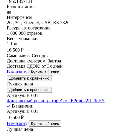
195х135х131
Блок питания:
да
Интерфейсы:
2G, 3G, Ethernet, USB, RS 232C
Ресурс автоотрезчика:
1 000 000 отрезов
Вес в упаковке:
1.1 кг
16 500
₽
Самовывоз:
Сегодня
Доставка курьером:
Завтра
Доставка СДЭК:
от 3х дней
В корзину
Купить в 1 клик
Добавить к сравнению
Лучшая цена
Добавить к сравнению
Артикул: B-001
Фискальный регистратор Атол FPrint 22ПТК БУ
В наличии
Артикул: B-001
16 500
₽
В корзину
Купить в 1 клик
Лучшая цена