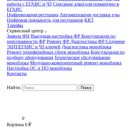
работы с ЕГАИС и ЧЗ
Списание алкоголя помарочно в
ЕГАИС
Цифровизация ресторана
Автоматизация доставки еды
Цифровая лояльность для ресторанов
ККТ
Тарифы
Сервисный центр
Замена ФН
Выездная настройка ФР
Консультация по
неисправности ФР
Ремонт ФР
Диагностика ФР
Создание
ЭЦП/ЕГАИС и ЧЗ ключей
Диагностика моноблока
Ремонт периферийных сбоев моноблока
Консультация по
подбору оборудования
Техническое обслуживание
моноблока
Модульно-компонентный ремонт моноблока
Настройка ОС и ПО моноблока
Контакты
Найти:
0
Корзина
0
₽