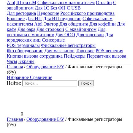
Atol
Штрих-М
С фискальным накопителем
Онлайн
С
эквайрингом
Для 1С
Без ФН
С USB
Для ресторана
Недорогие
Российского производства
Большие
Для ИП
Для ИП недорогие
С фискальным
накопителем
Atol
Эватор
Для общепита
Для кофейни
Для
кафе
Для бара
Для столовой
С эквайрингом
Для
ресторана с монитором
Для ООО
Для торговли
Для
юридческих лиц
Сенсорные
POS-терминалы
Фискальные регистраторы
iiko оборудование
Для магазинов
Торговое
POS решения
Кнопки вызова сотрудника
Пейджеры
Передатчик вызова
Часы
Экраны
Главная
/
Оборудование Б/У
/
Фискальные регистраторы
(б/у)
Избранное
Сравнение
Найти:
0
Главная
/
Оборудование Б/У
/
Фискальные регистраторы
(б/у)