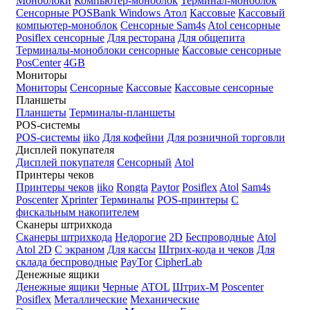
Моноблоки
Компьютер-моноблок
Терминал-моноблок
Сенсорные
POSBank
Windows
Атол
Кассовые
Кассовый
компьютер-моноблок
Сенсорные Sam4s
Atol сенсорные
Posiflex сенсорные
Для ресторана
Для общепита
Терминалы-моноблоки сенсорные
Кассовые сенсорные
PosCenter
4GB
Мониторы
Мониторы
Сенсорные
Кассовые
Кассовые сенсорные
Планшеты
Планшеты
Терминалы-планшеты
POS-системы
POS-системы
iiko
Для кофейни
Для розничной торговли
Дисплей покупателя
Дисплей покупателя
Сенсорный
Atol
Принтеры чеков
Принтеры чеков
iiko
Rongta
Paytor
Posiflex
Atol
Sam4s
Poscenter
Xprinter
Терминалы
POS-принтеры
С
фискальным накопителем
Сканеры штрихкода
Сканеры штрихкода
Недорогие
2D
Беспроводные
Atol
Atol 2D
С экраном
Для кассы
Штрих-кода и чеков
Для
склада беспроводные
PayTor
CipherLab
Денежные ящики
Денежные ящики
Черные
ATOL
Штрих-М
Poscenter
Posiflex
Металлические
Механические