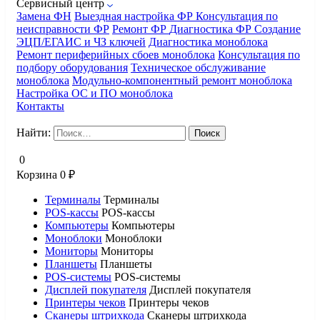
Сервисный центр
Замена ФН
Выездная настройка ФР
Консультация по
неисправности ФР
Ремонт ФР
Диагностика ФР
Создание
ЭЦП/ЕГАИС и ЧЗ ключей
Диагностика моноблока
Ремонт периферийных сбоев моноблока
Консультация по
подбору оборудования
Техническое обслуживание
моноблока
Модульно-компонентный ремонт моноблока
Настройка ОС и ПО моноблока
Контакты
Найти:
0
Корзина
0
₽
Терминалы
Терминалы
POS-кассы
POS-кассы
Компьютеры
Компьютеры
Моноблоки
Моноблоки
Мониторы
Мониторы
Планшеты
Планшеты
POS-системы
POS-системы
Дисплей покупателя
Дисплей покупателя
Принтеры чеков
Принтеры чеков
Сканеры штрихкода
Сканеры штрихкода