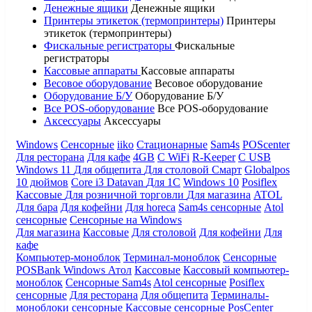
Денежные ящики
Денежные ящики
Принтеры этикеток (термопринтеры)
Принтеры
этикеток (термопринтеры)
Фискальные регистраторы
Фискальные
регистраторы
Кассовые аппараты
Кассовые аппараты
Весовое оборудование
Весовое оборудование
Оборудование Б/У
Оборудование Б/У
Все POS-оборудование
Все POS-оборудование
Аксессуары
Аксессуары
Windows
Сенсорные
iiko
Стационарные
Sam4s
POScenter
Для ресторана
Для кафе
4GB
С WiFi
R-Keeper
С USB
Windows 11
Для общепита
Для столовой
Смарт
Globalpos
10 дюймов
Core i3
Datavan
Для 1С
Windows 10
Posiflex
Кассовые
Для розничной торговли
Для магазина
ATOL
Для бара
Для кофейни
Для horeca
Sam4s сенсорные
Atol
сенсорные
Сенсорные на Windows
Для магазина
Кассовые
Для столовой
Для кофейни
Для
кафе
Компьютер-моноблок
Терминал-моноблок
Сенсорные
POSBank
Windows
Атол
Кассовые
Кассовый компьютер-
моноблок
Сенсорные Sam4s
Atol сенсорные
Posiflex
сенсорные
Для ресторана
Для общепита
Терминалы-
моноблоки сенсорные
Кассовые сенсорные
PosCenter