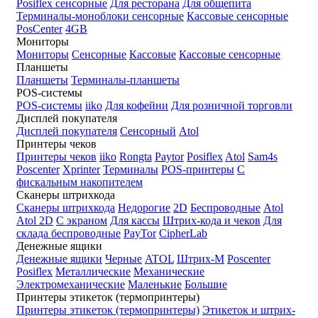
Posiflex сенсорные
Для ресторана
Для общепита
Терминалы-моноблоки сенсорные
Кассовые сенсорные
PosCenter
4GB
Мониторы
Мониторы
Сенсорные
Кассовые
Кассовые сенсорные
Планшеты
Планшеты
Терминалы-планшеты
POS-системы
POS-системы
iiko
Для кофейни
Для розничной торговли
Дисплей покупателя
Дисплей покупателя
Сенсорный
Atol
Принтеры чеков
Принтеры чеков
iiko
Rongta
Paytor
Posiflex
Atol
Sam4s
Poscenter
Xprinter
Терминалы
POS-принтеры
С
фискальным накопителем
Сканеры штрихкода
Сканеры штрихкода
Недорогие
2D
Беспроводные
Atol
Atol 2D
С экраном
Для кассы
Штрих-кода и чеков
Для
склада беспроводные
PayTor
CipherLab
Денежные ящики
Денежные ящики
Черные
ATOL
Штрих-М
Poscenter
Posiflex
Металлические
Механические
Электромеханические
Маленькие
Большие
Принтеры этикеток (термопринтеры)
Принтеры этикеток (термопринтеры)
Этикеток и штрих-