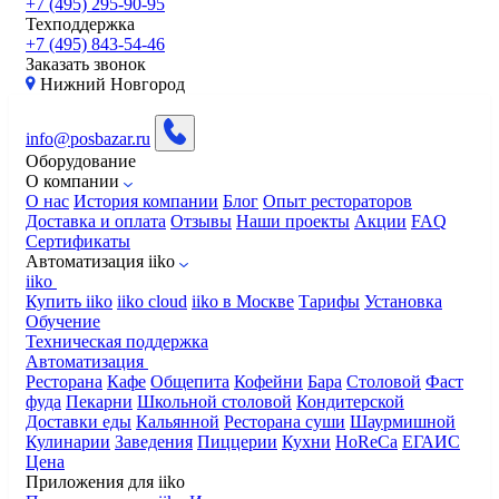
+7 (495) 295-90-95
Техподдержка
+7 (495) 843-54-46
Заказать звонок
Нижний Новгород
info@posbazar.ru
Оборудование
О компании
О нас
История компании
Блог
Опыт рестораторов
Доставка и оплата
Отзывы
Наши проекты
Акции
FAQ
Сертификаты
Автоматизация iiko
iiko
Купить iiko
iiko cloud
iiko в Москве
Тарифы
Установка
Обучение
Техническая поддержка
Автоматизация
Ресторана
Кафе
Общепита
Кофейни
Бара
Столовой
Фаст
фуда
Пекарни
Школьной столовой
Кондитерской
Доставки еды
Кальянной
Ресторана суши
Шаурмишной
Кулинарии
Заведения
Пиццерии
Кухни
HoReCa
ЕГАИС
Цена
Приложения для iiko