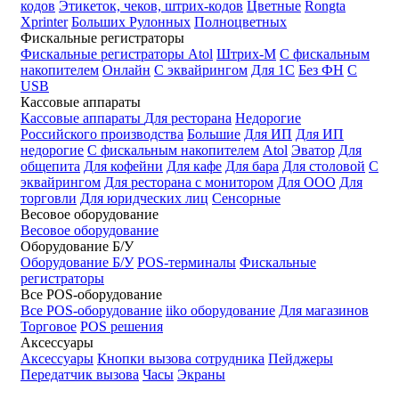
кодов
Этикеток, чеков, штрих-кодов
Цветные
Rongta
Xprinter
Больших
Рулонных
Полноцветных
Фискальные регистраторы
Фискальные регистраторы
Atol
Штрих-М
С фискальным
накопителем
Онлайн
С эквайрингом
Для 1С
Без ФН
С
USB
Кассовые аппараты
Кассовые аппараты
Для ресторана
Недорогие
Российского производства
Большие
Для ИП
Для ИП
недорогие
С фискальным накопителем
Atol
Эватор
Для
общепита
Для кофейни
Для кафе
Для бара
Для столовой
С
эквайрингом
Для ресторана с монитором
Для ООО
Для
торговли
Для юридческих лиц
Сенсорные
Весовое оборудование
Весовое оборудование
Оборудование Б/У
Оборудование Б/У
POS-терминалы
Фискальные
регистраторы
Все POS-оборудование
Все POS-оборудование
iiko оборудование
Для магазинов
Торговое
POS решения
Аксессуары
Аксессуары
Кнопки вызова сотрудника
Пейджеры
Передатчик вызова
Часы
Экраны