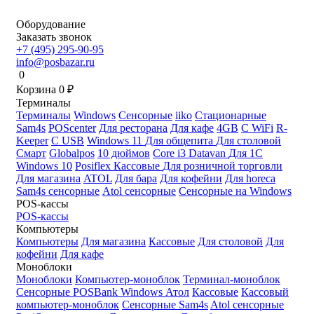
Оборудование
Заказать звонок
+7 (495) 295-90-95
info@posbazar.ru
0
Корзина
0
₽
Терминалы
Терминалы
Windows
Сенсорные
iiko
Стационарные
Sam4s
POScenter
Для ресторана
Для кафе
4GB
С WiFi
R-
Keeper
С USB
Windows 11
Для общепита
Для столовой
Смарт
Globalpos
10 дюймов
Core i3
Datavan
Для 1С
Windows 10
Posiflex
Кассовые
Для розничной торговли
Для магазина
ATOL
Для бара
Для кофейни
Для horeca
Sam4s сенсорные
Atol сенсорные
Сенсорные на Windows
POS-кассы
POS-кассы
Компьютеры
Компьютеры
Для магазина
Кассовые
Для столовой
Для
кофейни
Для кафе
Моноблоки
Моноблоки
Компьютер-моноблок
Терминал-моноблок
Сенсорные
POSBank
Windows
Атол
Кассовые
Кассовый
компьютер-моноблок
Сенсорные Sam4s
Atol сенсорные