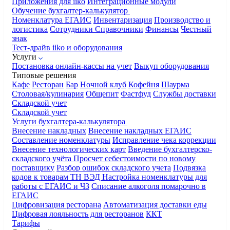
Приложения для iiko
Интеграционные модули
Обучение бухгалтер-калькулятор
Номенклатура
ЕГАИС
Инвентаризация
Производство и
логистика
Сотрудники
Справочники
Финансы
Честный
знак
Тест-драйв iiko и оборудования
Услуги
Постановка онлайн-кассы на учет
Выкуп оборудования
Типовые решения
Кафе
Ресторан
Бар
Ночной клуб
Кофейня
Шаурма
Столовая/кулинария
Общепит
Фастфуд
Службы доставки
Складской учет
Складской учет
Услуги бухгалтера-калькулятора
Внесение накладных
Внесение накладных ЕГАИС
Составление номенклатуры
Исправление чека коррекции
Внесение технологических карт
Введение бухгалтерско-
складского учёта
Просчет себестоимости по новому
поставщику
Разбор ошибок складского учета
Подвязка
кодов к товарам ТН ВЭД
Настройка номенклатуры для
работы с ЕГАИС и ЧЗ
Списание алкоголя помарочно в
ЕГАИС
Цифровизация ресторана
Автоматизация доставки еды
Цифровая лояльность для ресторанов
ККТ
Тарифы