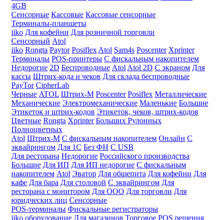
4GB
Сенсорные
Кассовые
Кассовые сенсорные
Терминалы-планшеты
iiko
Для кофейни
Для розничной торговли
Сенсорный
Atol
iiko
Rongta
Paytor
Posiflex
Atol
Sam4s
Poscenter
Xprinter
Терминалы
POS-принтеры
С фискальным накопителем
Недорогие
2D
Беспроводные
Atol
Atol 2D
С экраном
Для
кассы
Штрих-кода и чеков
Для склада беспроводные
PayTor
CipherLab
Черные
ATOL
Штрих-М
Poscenter
Posiflex
Металлические
Механические
Электромеханические
Маленькие
Большие
Этикеток и штрих-кодов
Этикеток, чеков, штрих-кодов
Цветные
Rongta
Xprinter
Больших
Рулонных
Полноцветных
Atol
Штрих-М
С фискальным накопителем
Онлайн
С
эквайрингом
Для 1С
Без ФН
С USB
Для ресторана
Недорогие
Российского производства
Большие
Для ИП
Для ИП недорогие
С фискальным
накопителем
Atol
Эватор
Для общепита
Для кофейни
Для
кафе
Для бара
Для столовой
С эквайрингом
Для
ресторана с монитором
Для ООО
Для торговли
Для
юридческих лиц
Сенсорные
POS-терминалы
Фискальные регистраторы
iiko оборудование
Для магазинов
Торговое
POS решения