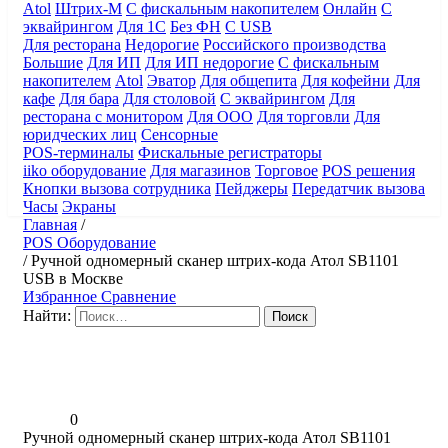
Atol
Штрих-М
С фискальным накопителем
Онлайн
С
эквайрингом
Для 1С
Без ФН
С USB
Для ресторана
Недорогие
Российского производства
Большие
Для ИП
Для ИП недорогие
С фискальным
накопителем
Atol
Эватор
Для общепита
Для кофейни
Для
кафе
Для бара
Для столовой
С эквайрингом
Для
ресторана с монитором
Для ООО
Для торговли
Для
юридческих лиц
Сенсорные
POS-терминалы
Фискальные регистраторы
iiko оборудование
Для магазинов
Торговое
POS решения
Кнопки вызова сотрудника
Пейджеры
Передатчик вызова
Часы
Экраны
Главная
/
POS Оборудование
/
Ручной одномерный сканер штрих-кода Атол SB1101
USB в Москве
Избранное
Сравнение
Найти:
0
Ручной одномерный сканер штрих-кода Атол SB1101