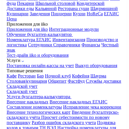
фуда
Пекарни
Школьной столовой
Кондитерской
Доставки еды
Кальянной
Ресторана суши
Шаурмишной
Кулинарии
Заведения
Пиццерии
Кухни
HoReCa
ЕГАИС
Цена
Приложения для iiko
Приложения для iiko
Интеграционные модули
Обучение бухгалтер-калькулятор
Номенклатура
ЕГАИС
Инвентаризация
Производство и
логистика
Сотрудники
Справочники
Финансы
Честный
знак
Тест-драйв iiko и оборудования
Услуги
Постановка онлайн-кассы на учет
Выкуп оборудования
Типовые решения
Кафе
Ресторан
Бар
Ночной клуб
Кофейня
Шаурма
Столовая/кулинария
Общепит
Фастфуд
Службы доставки
Складской учет
Складской учет
Услуги бухгалтера-калькулятора
Внесение накладных
Внесение накладных ЕГАИС
Составление номенклатуры
Исправление чека коррекции
Внесение технологических карт
Введение бухгалтерско-
складского учёта
Просчет себестоимости по новому
поставщику
Разбор ошибок складского учета
Подвязка
кодов к товарам ТН ВЭД
Настройка номенклатуры для