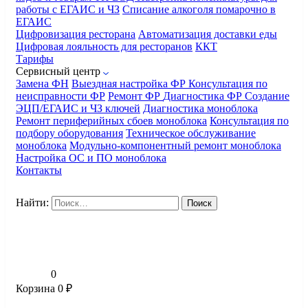
работы с ЕГАИС и ЧЗ
Списание алкоголя помарочно в
ЕГАИС
Цифровизация ресторана
Автоматизация доставки еды
Цифровая лояльность для ресторанов
ККТ
Тарифы
Сервисный центр
Замена ФН
Выездная настройка ФР
Консультация по
неисправности ФР
Ремонт ФР
Диагностика ФР
Создание
ЭЦП/ЕГАИС и ЧЗ ключей
Диагностика моноблока
Ремонт периферийных сбоев моноблока
Консультация по
подбору оборудования
Техническое обслуживание
моноблока
Модульно-компонентный ремонт моноблока
Настройка ОС и ПО моноблока
Контакты
Найти:
0
Корзина
0
₽