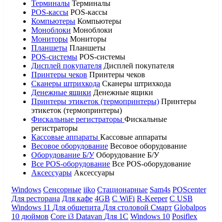
Терминалы
Терминалы
POS-кассы
POS-кассы
Компьютеры
Компьютеры
Моноблоки
Моноблоки
Мониторы
Мониторы
Планшеты
Планшеты
POS-системы
POS-системы
Дисплей покупателя
Дисплей покупателя
Принтеры чеков
Принтеры чеков
Сканеры штрихкода
Сканеры штрихкода
Денежные ящики
Денежные ящики
Принтеры этикеток (термопринтеры)
Принтеры
этикеток (термопринтеры)
Фискальные регистраторы
Фискальные
регистраторы
Кассовые аппараты
Кассовые аппараты
Весовое оборудование
Весовое оборудование
Оборудование Б/У
Оборудование Б/У
Все POS-оборудование
Все POS-оборудование
Аксессуары
Аксессуары
Windows
Сенсорные
iiko
Стационарные
Sam4s
POScenter
Для ресторана
Для кафе
4GB
С WiFi
R-Keeper
С USB
Windows 11
Для общепита
Для столовой
Смарт
Globalpos
10 дюймов
Core i3
Datavan
Для 1С
Windows 10
Posiflex