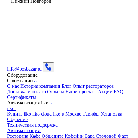
Нижний Новгород
info@posbazar.ru
Оборудование
О компании
О нас
История компании
Блог
Опыт рестораторов
Доставка и оплата
Отзывы
Наши проекты
Акции
FAQ
Сертификаты
Автоматизация iiko
iiko
Купить iiko
iiko cloud
iiko в Москве
Тарифы
Установка
Обучение
Техническая поддержка
Автоматизация
Ресторана
Кафе
Общепита
Кофейни
Бара
Столовой
Фаст