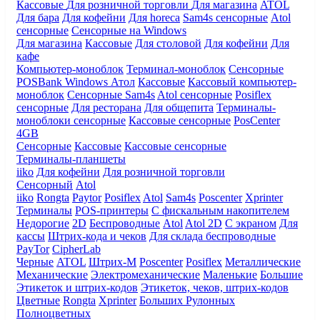
Кассовые
Для розничной торговли
Для магазина
ATOL
Для бара
Для кофейни
Для horeca
Sam4s сенсорные
Atol
сенсорные
Сенсорные на Windows
Для магазина
Кассовые
Для столовой
Для кофейни
Для
кафе
Компьютер-моноблок
Терминал-моноблок
Сенсорные
POSBank
Windows
Атол
Кассовые
Кассовый компьютер-
моноблок
Сенсорные Sam4s
Atol сенсорные
Posiflex
сенсорные
Для ресторана
Для общепита
Терминалы-
моноблоки сенсорные
Кассовые сенсорные
PosCenter
4GB
Сенсорные
Кассовые
Кассовые сенсорные
Терминалы-планшеты
iiko
Для кофейни
Для розничной торговли
Сенсорный
Atol
iiko
Rongta
Paytor
Posiflex
Atol
Sam4s
Poscenter
Xprinter
Терминалы
POS-принтеры
С фискальным накопителем
Недорогие
2D
Беспроводные
Atol
Atol 2D
С экраном
Для
кассы
Штрих-кода и чеков
Для склада беспроводные
PayTor
CipherLab
Черные
ATOL
Штрих-М
Poscenter
Posiflex
Металлические
Механические
Электромеханические
Маленькие
Большие
Этикеток и штрих-кодов
Этикеток, чеков, штрих-кодов
Цветные
Rongta
Xprinter
Больших
Рулонных
Полноцветных