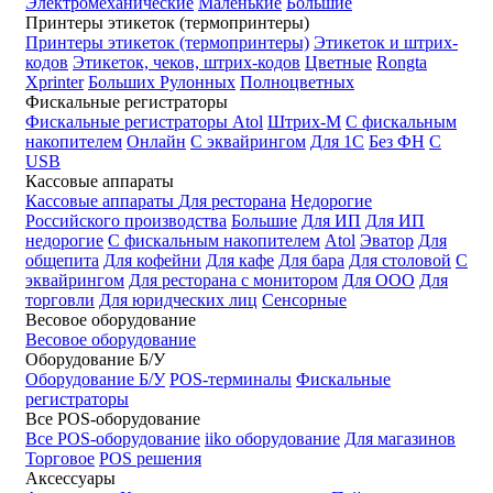
Электромеханические
Маленькие
Большие
Принтеры этикеток (термопринтеры)
Принтеры этикеток (термопринтеры)
Этикеток и штрих-
кодов
Этикеток, чеков, штрих-кодов
Цветные
Rongta
Xprinter
Больших
Рулонных
Полноцветных
Фискальные регистраторы
Фискальные регистраторы
Atol
Штрих-М
С фискальным
накопителем
Онлайн
С эквайрингом
Для 1С
Без ФН
С
USB
Кассовые аппараты
Кассовые аппараты
Для ресторана
Недорогие
Российского производства
Большие
Для ИП
Для ИП
недорогие
С фискальным накопителем
Atol
Эватор
Для
общепита
Для кофейни
Для кафе
Для бара
Для столовой
С
эквайрингом
Для ресторана с монитором
Для ООО
Для
торговли
Для юридческих лиц
Сенсорные
Весовое оборудование
Весовое оборудование
Оборудование Б/У
Оборудование Б/У
POS-терминалы
Фискальные
регистраторы
Все POS-оборудование
Все POS-оборудование
iiko оборудование
Для магазинов
Торговое
POS решения
Аксессуары