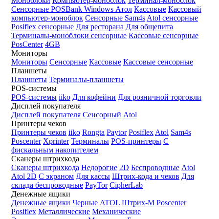
Моноблоки
Компьютер-моноблок
Терминал-моноблок
Сенсорные
POSBank
Windows
Атол
Кассовые
Кассовый
компьютер-моноблок
Сенсорные Sam4s
Atol сенсорные
Posiflex сенсорные
Для ресторана
Для общепита
Терминалы-моноблоки сенсорные
Кассовые сенсорные
PosCenter
4GB
Мониторы
Мониторы
Сенсорные
Кассовые
Кассовые сенсорные
Планшеты
Планшеты
Терминалы-планшеты
POS-системы
POS-системы
iiko
Для кофейни
Для розничной торговли
Дисплей покупателя
Дисплей покупателя
Сенсорный
Atol
Принтеры чеков
Принтеры чеков
iiko
Rongta
Paytor
Posiflex
Atol
Sam4s
Poscenter
Xprinter
Терминалы
POS-принтеры
С
фискальным накопителем
Сканеры штрихкода
Сканеры штрихкода
Недорогие
2D
Беспроводные
Atol
Atol 2D
С экраном
Для кассы
Штрих-кода и чеков
Для
склада беспроводные
PayTor
CipherLab
Денежные ящики
Денежные ящики
Черные
ATOL
Штрих-М
Poscenter
Posiflex
Металлические
Механические