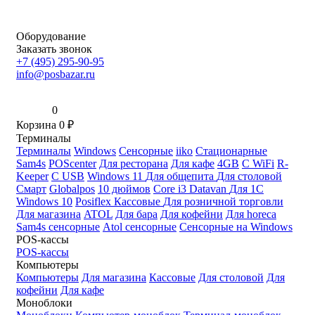
Оборудование
Заказать звонок
+7 (495) 295-90-95
info@posbazar.ru
0
Корзина
0
₽
Терминалы
Терминалы
Windows
Сенсорные
iiko
Стационарные
Sam4s
POScenter
Для ресторана
Для кафе
4GB
С WiFi
R-
Keeper
С USB
Windows 11
Для общепита
Для столовой
Смарт
Globalpos
10 дюймов
Core i3
Datavan
Для 1С
Windows 10
Posiflex
Кассовые
Для розничной торговли
Для магазина
ATOL
Для бара
Для кофейни
Для horeca
Sam4s сенсорные
Atol сенсорные
Сенсорные на Windows
POS-кассы
POS-кассы
Компьютеры
Компьютеры
Для магазина
Кассовые
Для столовой
Для
кофейни
Для кафе
Моноблоки