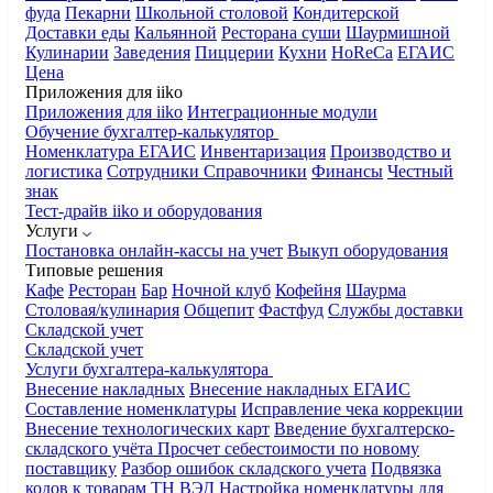
фуда
Пекарни
Школьной столовой
Кондитерской
Доставки еды
Кальянной
Ресторана суши
Шаурмишной
Кулинарии
Заведения
Пиццерии
Кухни
HoReCa
ЕГАИС
Цена
Приложения для iiko
Приложения для iiko
Интеграционные модули
Обучение бухгалтер-калькулятор
Номенклатура
ЕГАИС
Инвентаризация
Производство и
логистика
Сотрудники
Справочники
Финансы
Честный
знак
Тест-драйв iiko и оборудования
Услуги
Постановка онлайн-кассы на учет
Выкуп оборудования
Типовые решения
Кафе
Ресторан
Бар
Ночной клуб
Кофейня
Шаурма
Столовая/кулинария
Общепит
Фастфуд
Службы доставки
Складской учет
Складской учет
Услуги бухгалтера-калькулятора
Внесение накладных
Внесение накладных ЕГАИС
Составление номенклатуры
Исправление чека коррекции
Внесение технологических карт
Введение бухгалтерско-
складского учёта
Просчет себестоимости по новому
поставщику
Разбор ошибок складского учета
Подвязка
кодов к товарам ТН ВЭД
Настройка номенклатуры для