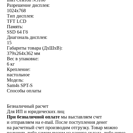
Разрешение дисплея:
1024x768
Тип дисплея:
TFT LCD
Память:
SSD 64 Гб
Диагональ дисплея:
15
Габариты товара (ДxШxВ):
379x264x362 мм
Вес в упаковке:
6 кг
Крепление:
настольное
Модель:
Sam4s SPT-S
Способы оплаты
Безналичный расчет
Для ИП и юридических лиц
При безналичной оплате
мы выставляем счет
и отправляем на e-mail. После поступления денег
на расчетный счет производим отгрузку. Товар можно
получить либо самовывозом из нашего склада, либо через