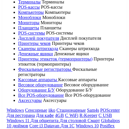
Терминалы
Терминалы
POS-кассы
POS-кассы
Компьютеры
Компьютеры
Моноблоки
Моноблоки
Мониторы
Мониторы
Планшеты
Планшеты
POS-системы
POS-системы
Дисплей покупателя
Дисплей покупателя
Принтеры чеков
Принтеры чеков
Сканеры штрихкода
Сканеры штрихкода
Денежные ящики
Денежные ящики
Принтеры этикеток (термопринтеры)
Принтеры
этикеток (термопринтеры)
Фискальные регистраторы
Фискальные
регистраторы
Кассовые аппараты
Кассовые аппараты
Весовое оборудование
Весовое оборудование
Оборудование Б/У
Оборудование Б/У
Все POS-оборудование
Все POS-оборудование
Аксессуары
Аксессуары
Windows
Сенсорные
iiko
Стационарные
Sam4s
POScenter
Для ресторана
Для кафе
4GB
С WiFi
R-Keeper
С USB
Windows 11
Для общепита
Для столовой
Смарт
Globalpos
10 дюймов
Core i3
Datavan
Для 1С
Windows 10
Posiflex