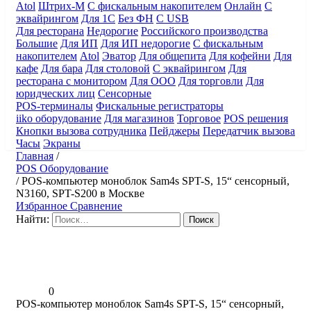
Atol
Штрих-М
С фискальным накопителем
Онлайн
С
эквайрингом
Для 1С
Без ФН
С USB
Для ресторана
Недорогие
Российского производства
Большие
Для ИП
Для ИП недорогие
С фискальным
накопителем
Atol
Эватор
Для общепита
Для кофейни
Для
кафе
Для бара
Для столовой
С эквайрингом
Для
ресторана с монитором
Для ООО
Для торговли
Для
юридческих лиц
Сенсорные
POS-терминалы
Фискальные регистраторы
iiko оборудование
Для магазинов
Торговое
POS решения
Кнопки вызова сотрудника
Пейджеры
Передатчик вызова
Часы
Экраны
Главная
/
POS Оборудование
/
POS-компьютер моноблок Sam4s SPT-S, 15“ сенсорный,
N3160, SPT-S200 в Москве
Избранное
Сравнение
Найти:
0
POS-компьютер моноблок Sam4s SPT-S, 15“ сенсорный,