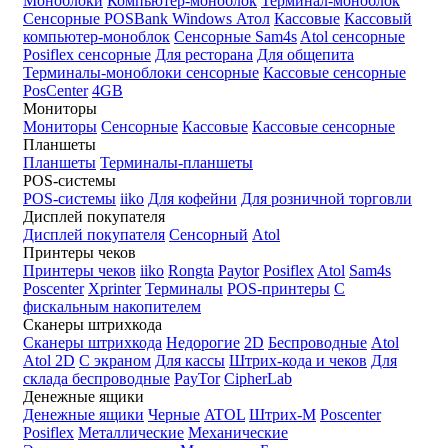
Моноблоки
Компьютер-моноблок
Терминал-моноблок
Сенсорные
POSBank
Windows
Атол
Кассовые
Кассовый
компьютер-моноблок
Сенсорные Sam4s
Atol сенсорные
Posiflex сенсорные
Для ресторана
Для общепита
Терминалы-моноблоки сенсорные
Кассовые сенсорные
PosCenter
4GB
Мониторы
Мониторы
Сенсорные
Кассовые
Кассовые сенсорные
Планшеты
Планшеты
Терминалы-планшеты
POS-системы
POS-системы
iiko
Для кофейни
Для розничной торговли
Дисплей покупателя
Дисплей покупателя
Сенсорный
Atol
Принтеры чеков
Принтеры чеков
iiko
Rongta
Paytor
Posiflex
Atol
Sam4s
Poscenter
Xprinter
Терминалы
POS-принтеры
С
фискальным накопителем
Сканеры штрихкода
Сканеры штрихкода
Недорогие
2D
Беспроводные
Atol
Atol 2D
С экраном
Для кассы
Штрих-кода и чеков
Для
склада беспроводные
PayTor
CipherLab
Денежные ящики
Денежные ящики
Черные
ATOL
Штрих-М
Poscenter
Posiflex
Металлические
Механические