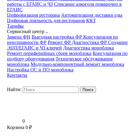
работы с ЕГАИС и ЧЗ
Списание алкоголя помарочно в
ЕГАИС
Цифровизация ресторана
Автоматизация доставки еды
Цифровая лояльность для ресторанов
ККТ
Тарифы
Сервисный центр
Замена ФН
Выездная настройка ФР
Консультация по
неисправности ФР
Ремонт ФР
Диагностика ФР
Создание
ЭЦП/ЕГАИС и ЧЗ ключей
Диагностика моноблока
Ремонт периферийных сбоев моноблока
Консультация по
подбору оборудования
Техническое обслуживание
моноблока
Модульно-компонентный ремонт моноблока
Настройка ОС и ПО моноблока
Контакты
Найти:
0
Корзина
0
₽