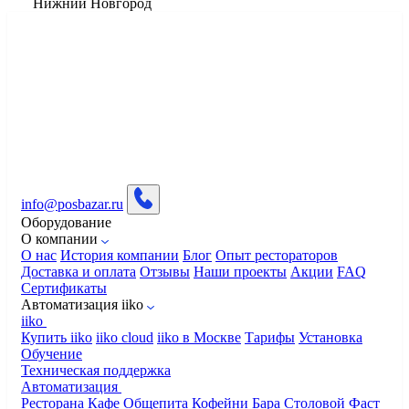
Нижний Новгород
info@posbazar.ru
Оборудование
О компании
О нас
История компании
Блог
Опыт рестораторов
Доставка и оплата
Отзывы
Наши проекты
Акции
FAQ
Сертификаты
Автоматизация iiko
iiko
Купить iiko
iiko cloud
iiko в Москве
Тарифы
Установка
Обучение
Техническая поддержка
Автоматизация
Ресторана
Кафе
Общепита
Кофейни
Бара
Столовой
Фаст