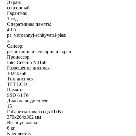
Экран:
сенсорный
Гарантия:
1 год
Оперативная память:
4 Гб
pa_vstroennyj-schityvatel-plas:
да
Сенсор:
резистивный сенсорный экран
Процессор:
Intel Celeron N3160
Разрешение дисплея:
1024x768
Тип дисплея:
TFT LCD
Память:
SSD 64 Гб
Диагональ дисплея:
15
Габариты товара (ДxШxВ):
379x264x362 мм
Вес в упаковке:
6 кг
Крепление: