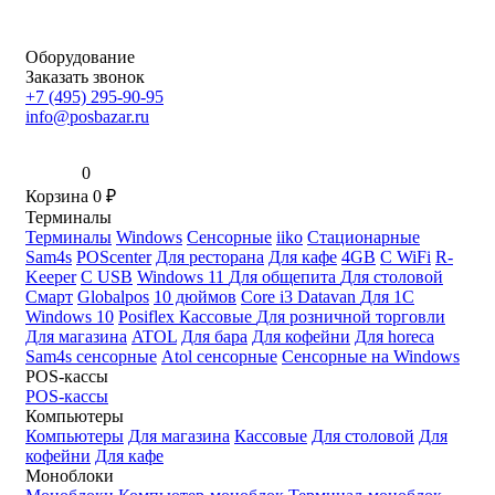
Оборудование
Заказать звонок
+7 (495) 295-90-95
info@posbazar.ru
0
Корзина
0
₽
Терминалы
Терминалы
Windows
Сенсорные
iiko
Стационарные
Sam4s
POScenter
Для ресторана
Для кафе
4GB
С WiFi
R-
Keeper
С USB
Windows 11
Для общепита
Для столовой
Смарт
Globalpos
10 дюймов
Core i3
Datavan
Для 1С
Windows 10
Posiflex
Кассовые
Для розничной торговли
Для магазина
ATOL
Для бара
Для кофейни
Для horeca
Sam4s сенсорные
Atol сенсорные
Сенсорные на Windows
POS-кассы
POS-кассы
Компьютеры
Компьютеры
Для магазина
Кассовые
Для столовой
Для
кофейни
Для кафе
Моноблоки