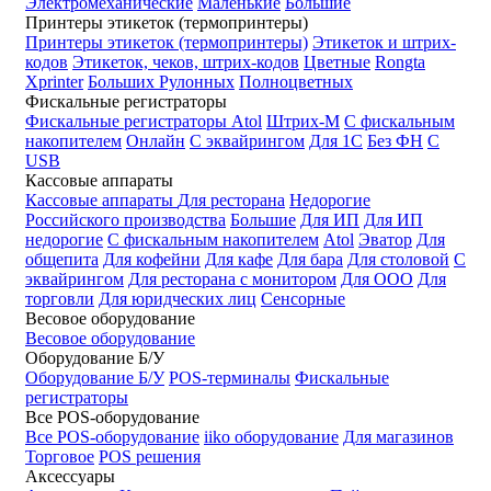
Электромеханические
Маленькие
Большие
Принтеры этикеток (термопринтеры)
Принтеры этикеток (термопринтеры)
Этикеток и штрих-
кодов
Этикеток, чеков, штрих-кодов
Цветные
Rongta
Xprinter
Больших
Рулонных
Полноцветных
Фискальные регистраторы
Фискальные регистраторы
Atol
Штрих-М
С фискальным
накопителем
Онлайн
С эквайрингом
Для 1С
Без ФН
С
USB
Кассовые аппараты
Кассовые аппараты
Для ресторана
Недорогие
Российского производства
Большие
Для ИП
Для ИП
недорогие
С фискальным накопителем
Atol
Эватор
Для
общепита
Для кофейни
Для кафе
Для бара
Для столовой
С
эквайрингом
Для ресторана с монитором
Для ООО
Для
торговли
Для юридческих лиц
Сенсорные
Весовое оборудование
Весовое оборудование
Оборудование Б/У
Оборудование Б/У
POS-терминалы
Фискальные
регистраторы
Все POS-оборудование
Все POS-оборудование
iiko оборудование
Для магазинов
Торговое
POS решения
Аксессуары