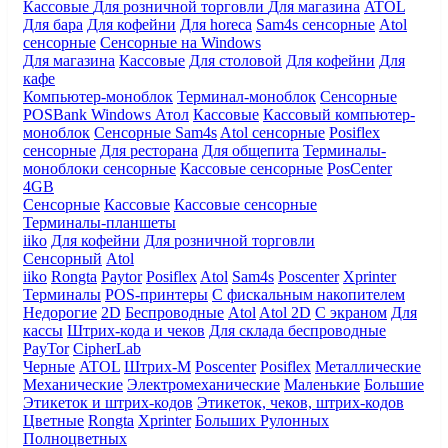
Кассовые
Для розничной торговли
Для магазина
ATOL
Для бара
Для кофейни
Для horeca
Sam4s сенсорные
Atol
сенсорные
Сенсорные на Windows
Для магазина
Кассовые
Для столовой
Для кофейни
Для
кафе
Компьютер-моноблок
Терминал-моноблок
Сенсорные
POSBank
Windows
Атол
Кассовые
Кассовый компьютер-
моноблок
Сенсорные Sam4s
Atol сенсорные
Posiflex
сенсорные
Для ресторана
Для общепита
Терминалы-
моноблоки сенсорные
Кассовые сенсорные
PosCenter
4GB
Сенсорные
Кассовые
Кассовые сенсорные
Терминалы-планшеты
iiko
Для кофейни
Для розничной торговли
Сенсорный
Atol
iiko
Rongta
Paytor
Posiflex
Atol
Sam4s
Poscenter
Xprinter
Терминалы
POS-принтеры
С фискальным накопителем
Недорогие
2D
Беспроводные
Atol
Atol 2D
С экраном
Для
кассы
Штрих-кода и чеков
Для склада беспроводные
PayTor
CipherLab
Черные
ATOL
Штрих-М
Poscenter
Posiflex
Металлические
Механические
Электромеханические
Маленькие
Большие
Этикеток и штрих-кодов
Этикеток, чеков, штрих-кодов
Цветные
Rongta
Xprinter
Больших
Рулонных
Полноцветных