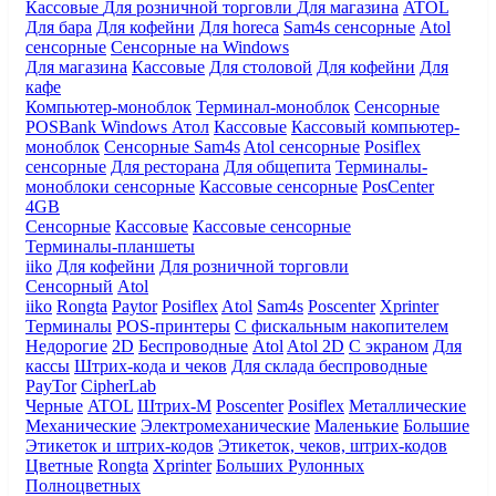
Кассовые
Для розничной торговли
Для магазина
ATOL
Для бара
Для кофейни
Для horeca
Sam4s сенсорные
Atol
сенсорные
Сенсорные на Windows
Для магазина
Кассовые
Для столовой
Для кофейни
Для
кафе
Компьютер-моноблок
Терминал-моноблок
Сенсорные
POSBank
Windows
Атол
Кассовые
Кассовый компьютер-
моноблок
Сенсорные Sam4s
Atol сенсорные
Posiflex
сенсорные
Для ресторана
Для общепита
Терминалы-
моноблоки сенсорные
Кассовые сенсорные
PosCenter
4GB
Сенсорные
Кассовые
Кассовые сенсорные
Терминалы-планшеты
iiko
Для кофейни
Для розничной торговли
Сенсорный
Atol
iiko
Rongta
Paytor
Posiflex
Atol
Sam4s
Poscenter
Xprinter
Терминалы
POS-принтеры
С фискальным накопителем
Недорогие
2D
Беспроводные
Atol
Atol 2D
С экраном
Для
кассы
Штрих-кода и чеков
Для склада беспроводные
PayTor
CipherLab
Черные
ATOL
Штрих-М
Poscenter
Posiflex
Металлические
Механические
Электромеханические
Маленькие
Большие
Этикеток и штрих-кодов
Этикеток, чеков, штрих-кодов
Цветные
Rongta
Xprinter
Больших
Рулонных
Полноцветных