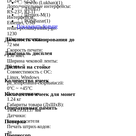
DC24V / 2.5A
Sewoo (Lukhan)
(1)
Дополнительные интерфейсы:
Атол
(2)
RS-232, RJ-11
Штрих-М
(1)
Интерфейсы:
POSBazar
(1)
Ethernet, USB
Показывать больше
resurs-pechatayushhej-go:
1230
Дальность сканирования до
Ширина печати:
72 мм
Скорость печати:
Диагональ дисплея
250 мм/c
Ширина чековой ленты:
Дисплей на стойке
80 мм
Совместимость с ОС:
Linux, Windows
Количество ячеек
pa_temperatura-ekspluataczii:
0°C ~ +45°C
Количество ячеек для монет
Вес в упаковке:
1.24 кг
Габариты товара (ДxШxВ):
Оперативная память
149х195х137 мм
Датчики:
Поверка
конца носителя
Печать штрих-кодов:
да
Процессор