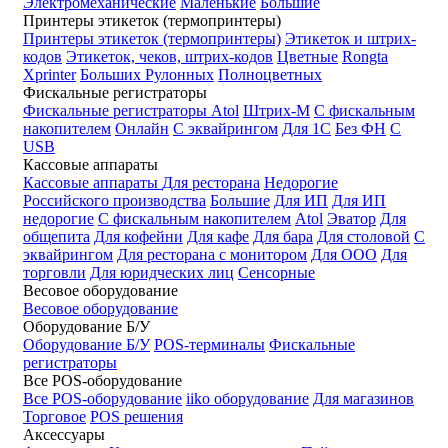
Электромеханические
Маленькие
Большие
Принтеры этикеток (термопринтеры)
Принтеры этикеток (термопринтеры)
Этикеток и штрих-
кодов
Этикеток, чеков, штрих-кодов
Цветные
Rongta
Xprinter
Больших
Рулонных
Полноцветных
Фискальные регистраторы
Фискальные регистраторы
Atol
Штрих-М
С фискальным
накопителем
Онлайн
С эквайрингом
Для 1С
Без ФН
С
USB
Кассовые аппараты
Кассовые аппараты
Для ресторана
Недорогие
Российского производства
Большие
Для ИП
Для ИП
недорогие
С фискальным накопителем
Atol
Эватор
Для
общепита
Для кофейни
Для кафе
Для бара
Для столовой
С
эквайрингом
Для ресторана с монитором
Для ООО
Для
торговли
Для юридческих лиц
Сенсорные
Весовое оборудование
Весовое оборудование
Оборудование Б/У
Оборудование Б/У
POS-терминалы
Фискальные
регистраторы
Все POS-оборудование
Все POS-оборудование
iiko оборудование
Для магазинов
Торговое
POS решения
Аксессуары