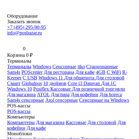
Оборудование
Заказать звонок
+7 (495) 295-90-95
info@posbazar.ru
0
Корзина
0
₽
Терминалы
Терминалы
Windows
Сенсорные
iiko
Стационарные
Sam4s
POScenter
Для ресторана
Для кафе
4GB
С WiFi
R-
Keeper
С USB
Windows 11
Для общепита
Для столовой
Смарт
Globalpos
10 дюймов
Core i3
Datavan
Для 1С
Windows 10
Posiflex
Кассовые
Для розничной торговли
Для магазина
ATOL
Для бара
Для кофейни
Для horeca
Sam4s сенсорные
Atol сенсорные
Сенсорные на Windows
POS-кассы
POS-кассы
Компьютеры
Компьютеры
Для магазина
Кассовые
Для столовой
Для
кофейни
Для кафе
Моноблоки