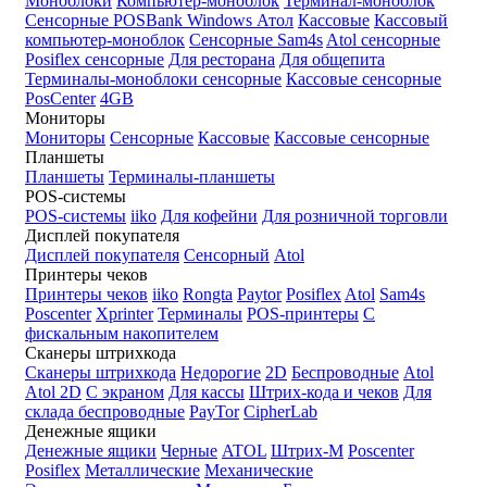
Моноблоки
Компьютер-моноблок
Терминал-моноблок
Сенсорные
POSBank
Windows
Атол
Кассовые
Кассовый
компьютер-моноблок
Сенсорные Sam4s
Atol сенсорные
Posiflex сенсорные
Для ресторана
Для общепита
Терминалы-моноблоки сенсорные
Кассовые сенсорные
PosCenter
4GB
Мониторы
Мониторы
Сенсорные
Кассовые
Кассовые сенсорные
Планшеты
Планшеты
Терминалы-планшеты
POS-системы
POS-системы
iiko
Для кофейни
Для розничной торговли
Дисплей покупателя
Дисплей покупателя
Сенсорный
Atol
Принтеры чеков
Принтеры чеков
iiko
Rongta
Paytor
Posiflex
Atol
Sam4s
Poscenter
Xprinter
Терминалы
POS-принтеры
С
фискальным накопителем
Сканеры штрихкода
Сканеры штрихкода
Недорогие
2D
Беспроводные
Atol
Atol 2D
С экраном
Для кассы
Штрих-кода и чеков
Для
склада беспроводные
PayTor
CipherLab
Денежные ящики
Денежные ящики
Черные
ATOL
Штрих-М
Poscenter
Posiflex
Металлические
Механические