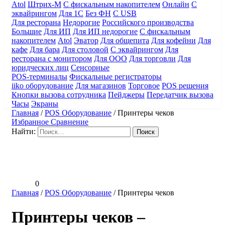
Atol
Штрих-М
С фискальным накопителем
Онлайн
С
эквайрингом
Для 1С
Без ФН
С USB
Для ресторана
Недорогие
Российского производства
Большие
Для ИП
Для ИП недорогие
С фискальным
накопителем
Atol
Эватор
Для общепита
Для кофейни
Для
кафе
Для бара
Для столовой
С эквайрингом
Для
ресторана с монитором
Для ООО
Для торговли
Для
юридческих лиц
Сенсорные
POS-терминалы
Фискальные регистраторы
iiko оборудование
Для магазинов
Торговое
POS решения
Кнопки вызова сотрудника
Пейджеры
Передатчик вызова
Часы
Экраны
Главная
/
POS Оборудование
/
Принтеры чеков
Избранное
Сравнение
Найти:
0
Главная
/
POS Оборудование
/
Принтеры чеков
Принтеры чеков –