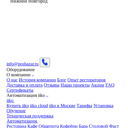
Нижний Новгород
info@posbazar.ru
Оборудование
О компании
О нас
История компании
Блог
Опыт рестораторов
Доставка и оплата
Отзывы
Наши проекты
Акции
FAQ
Сертификаты
Автоматизация iiko
iiko
Купить iiko
iiko cloud
iiko в Москве
Тарифы
Установка
Обучение
Техническая поддержка
Автоматизация
Ресторана
Кафе
Общепита
Кофейни
Бара
Столовой
Фаст