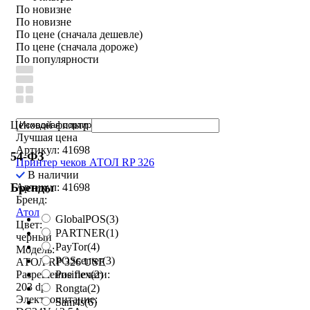
По новизне
По новизне
По цене (сначала дешевле)
По цене (сначала дороже)
По популярности
Ценовой фильтр
Лучшая цена
Артикул: 41698
54-ФЗ
Принтер чеков АТОЛ RP 326
В наличии
Бренды
Артикул: 41698
Бренд:
Атол
GlobalPOS
(3)
Цвет:
PARTNER
(1)
черный
PayTor
(4)
Модель:
POScenter
(3)
АТОЛ RP 326 USE
Posiflex
(2)
Разрешение печати:
203 dpi
Rongta
(2)
Электропитание:
Sam4s
(6)