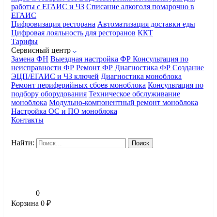
работы с ЕГАИС и ЧЗ
Списание алкоголя помарочно в
ЕГАИС
Цифровизация ресторана
Автоматизация доставки еды
Цифровая лояльность для ресторанов
ККТ
Тарифы
Сервисный центр
Замена ФН
Выездная настройка ФР
Консультация по
неисправности ФР
Ремонт ФР
Диагностика ФР
Создание
ЭЦП/ЕГАИС и ЧЗ ключей
Диагностика моноблока
Ремонт периферийных сбоев моноблока
Консультация по
подбору оборудования
Техническое обслуживание
моноблока
Модульно-компонентный ремонт моноблока
Настройка ОС и ПО моноблока
Контакты
Найти:
0
Корзина
0
₽