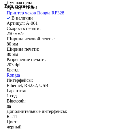
Лучшая цена
Вид сканера
Артикул: A-061
Принтер чеков Rongta RP328
В наличии
Артикул: A-061
Скорость печати:
250 мм/c
Ширина чековой ленты:
80 мм
Ширина печати:
80 мм
Разрешение печати:
203 dpi
Бренд:
Rongta
Интерфейсы:
Ethernet, RS232, USB
Гарантия:
1 год
Bluetooth:
да
Дополнительные интерфейсы:
RJ-11
Цвет:
черный