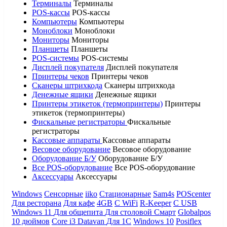
Терминалы
Терминалы
POS-кассы
POS-кассы
Компьютеры
Компьютеры
Моноблоки
Моноблоки
Мониторы
Мониторы
Планшеты
Планшеты
POS-системы
POS-системы
Дисплей покупателя
Дисплей покупателя
Принтеры чеков
Принтеры чеков
Сканеры штрихкода
Сканеры штрихкода
Денежные ящики
Денежные ящики
Принтеры этикеток (термопринтеры)
Принтеры
этикеток (термопринтеры)
Фискальные регистраторы
Фискальные
регистраторы
Кассовые аппараты
Кассовые аппараты
Весовое оборудование
Весовое оборудование
Оборудование Б/У
Оборудование Б/У
Все POS-оборудование
Все POS-оборудование
Аксессуары
Аксессуары
Windows
Сенсорные
iiko
Стационарные
Sam4s
POScenter
Для ресторана
Для кафе
4GB
С WiFi
R-Keeper
С USB
Windows 11
Для общепита
Для столовой
Смарт
Globalpos
10 дюймов
Core i3
Datavan
Для 1С
Windows 10
Posiflex