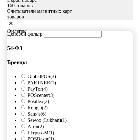
160 товаров
Считыватели магнитных карт
товаров
Фильтры
Ценовой фильтр
54-ФЗ
Бренды
GlobalPOS
(3)
PARTNER
(1)
PayTor
(4)
POScenter
(3)
Posiflex
(2)
Rongta
(2)
Sam4s
(6)
Sewoo (Lukhan)
(1)
Атол
(2)
Штрих-М
(1)
POSBazar
(1)