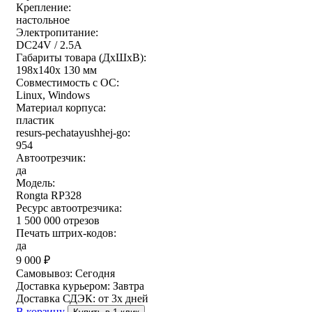
Крепление:
настольное
Электропитание:
DC24V / 2.5A
Габариты товара (ДxШxВ):
198х140х 130 мм
Совместимость с ОС:
Linux, Windows
Материал корпуса:
пластик
resurs-pechatayushhej-go:
954
Автоотрезчик:
да
Модель:
Rongta RP328
Ресурс автоотрезчика:
1 500 000 отрезов
Печать штрих-кодов:
да
9 000
₽
Самовывоз:
Сегодня
Доставка курьером:
Завтра
Доставка СДЭК:
от 3х дней
В корзину