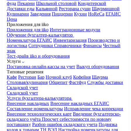
фуда
Пекарни
Школьной столовой
Кондитерской
Доставки еды
Кальянной
Ресторана суши
Шаурмишной
Кулинарии
Заведения
Пиццерии
Кухни
HoReCa
ЕГАИС
Цена
Приложения для iiko
Приложения для iiko
Интеграционные модули
Обучение бухгалтер-калькулятор
Номенклатура
ЕГАИС
Инвентаризация
Производство и
логистика
Сотрудники
Справочники
Финансы
Честный
знак
Тест-драйв iiko и оборудования
Услуги
Постановка онлайн-кассы на учет
Выкуп оборудования
Типовые решения
Кафе
Ресторан
Бар
Ночной клуб
Кофейня
Шаурма
Столовая/кулинария
Общепит
Фастфуд
Службы доставки
Складской учет
Складской учет
Услуги бухгалтера-калькулятора
Внесение накладных
Внесение накладных ЕГАИС
Составление номенклатуры
Исправление чека коррекции
Внесение технологических карт
Введение бухгалтерско-
складского учёта
Просчет себестоимости по новому
поставщику
Разбор ошибок складского учета
Подвязка
кодов к товарам ТН ВЭД
Настройка номенклатуры для