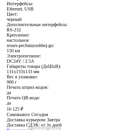
Интерфейсы:
Ethernet, USB
Цвет:
черный
Дополнительные интерфейсы:
RS-232
Крепление:
настольное
resurs-pechatayushhej-go:
150 км
Электропитание:
DC24V / 2.5A
Габариты товара (ДxШxВ):
131x155x133 мм
Вес в упаковке:
900 г
Печать штрих-кодов:
да
Печать QR-кода:
да
16 125
₽
Самовывоз:
Сегодня
Доставка курьером:
Завтра
Доставка СДЭК:
от 3х дней