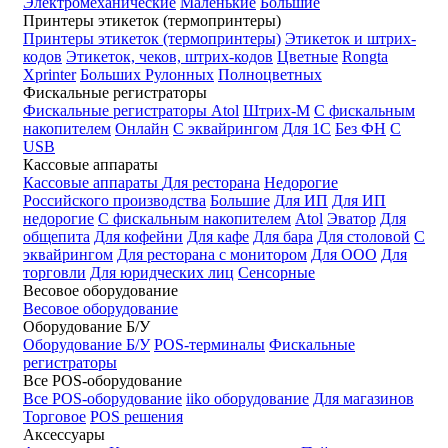
Электромеханические
Маленькие
Большие
Принтеры этикеток (термопринтеры)
Принтеры этикеток (термопринтеры)
Этикеток и штрих-
кодов
Этикеток, чеков, штрих-кодов
Цветные
Rongta
Xprinter
Больших
Рулонных
Полноцветных
Фискальные регистраторы
Фискальные регистраторы
Atol
Штрих-М
С фискальным
накопителем
Онлайн
С эквайрингом
Для 1С
Без ФН
С
USB
Кассовые аппараты
Кассовые аппараты
Для ресторана
Недорогие
Российского производства
Большие
Для ИП
Для ИП
недорогие
С фискальным накопителем
Atol
Эватор
Для
общепита
Для кофейни
Для кафе
Для бара
Для столовой
С
эквайрингом
Для ресторана с монитором
Для ООО
Для
торговли
Для юридческих лиц
Сенсорные
Весовое оборудование
Весовое оборудование
Оборудование Б/У
Оборудование Б/У
POS-терминалы
Фискальные
регистраторы
Все POS-оборудование
Все POS-оборудование
iiko оборудование
Для магазинов
Торговое
POS решения
Аксессуары