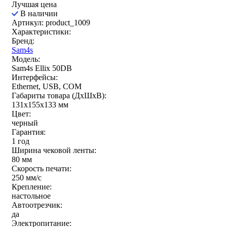
Лучшая цена
В наличии
Артикул: product_1009
Характеристики:
Бренд:
Sam4s
Модель:
Sam4s Ellix 50DB
Интерфейсы:
Ethernet, USB, COM
Габариты товара (ДxШxВ):
131x155x133 мм
Цвет:
черный
Гарантия:
1 год
Ширина чековой ленты:
80 мм
Скорость печати:
250 мм/c
Крепление:
настольное
Автоотрезчик:
да
Электропитание: