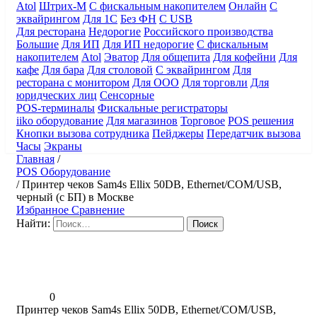
Atol
Штрих-М
С фискальным накопителем
Онлайн
С
эквайрингом
Для 1С
Без ФН
С USB
Для ресторана
Недорогие
Российского производства
Большие
Для ИП
Для ИП недорогие
С фискальным
накопителем
Atol
Эватор
Для общепита
Для кофейни
Для
кафе
Для бара
Для столовой
С эквайрингом
Для
ресторана с монитором
Для ООО
Для торговли
Для
юридческих лиц
Сенсорные
POS-терминалы
Фискальные регистраторы
iiko оборудование
Для магазинов
Торговое
POS решения
Кнопки вызова сотрудника
Пейджеры
Передатчик вызова
Часы
Экраны
Главная
/
POS Оборудование
/
Принтер чеков Sam4s Ellix 50DB, Ethernet/COM/USB,
черный (с БП) в Москве
Избранное
Сравнение
Найти:
0
Принтер чеков Sam4s Ellix 50DB, Ethernet/COM/USB,