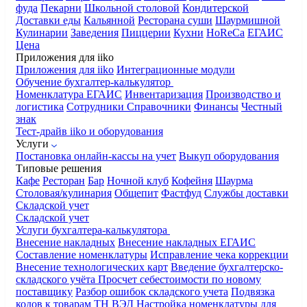
фуда
Пекарни
Школьной столовой
Кондитерской
Доставки еды
Кальянной
Ресторана суши
Шаурмишной
Кулинарии
Заведения
Пиццерии
Кухни
HoReCa
ЕГАИС
Цена
Приложения для iiko
Приложения для iiko
Интеграционные модули
Обучение бухгалтер-калькулятор
Номенклатура
ЕГАИС
Инвентаризация
Производство и
логистика
Сотрудники
Справочники
Финансы
Честный
знак
Тест-драйв iiko и оборудования
Услуги
Постановка онлайн-кассы на учет
Выкуп оборудования
Типовые решения
Кафе
Ресторан
Бар
Ночной клуб
Кофейня
Шаурма
Столовая/кулинария
Общепит
Фастфуд
Службы доставки
Складской учет
Складской учет
Услуги бухгалтера-калькулятора
Внесение накладных
Внесение накладных ЕГАИС
Составление номенклатуры
Исправление чека коррекции
Внесение технологических карт
Введение бухгалтерско-
складского учёта
Просчет себестоимости по новому
поставщику
Разбор ошибок складского учета
Подвязка
кодов к товарам ТН ВЭД
Настройка номенклатуры для