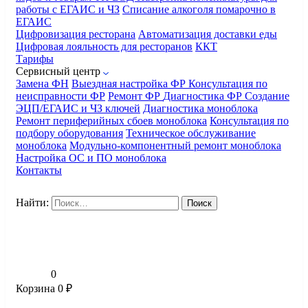
работы с ЕГАИС и ЧЗ
Списание алкоголя помарочно в
ЕГАИС
Цифровизация ресторана
Автоматизация доставки еды
Цифровая лояльность для ресторанов
ККТ
Тарифы
Сервисный центр
Замена ФН
Выездная настройка ФР
Консультация по
неисправности ФР
Ремонт ФР
Диагностика ФР
Создание
ЭЦП/ЕГАИС и ЧЗ ключей
Диагностика моноблока
Ремонт периферийных сбоев моноблока
Консультация по
подбору оборудования
Техническое обслуживание
моноблока
Модульно-компонентный ремонт моноблока
Настройка ОС и ПО моноблока
Контакты
Найти:
0
Корзина
0
₽