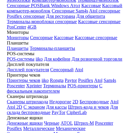
Моноблоки
Компьютер-моноблок
Терминал-моноблок
Сенсорные
POSBank
Windows
Атол
Кассовые
Кассовый
компьютер-моноблок
Сенсорные Sam4s
Atol сенсорные
Posiflex сенсорные
Для ресторана
Для общепита
Терминалы-моноблоки сенсорные
Кассовые сенсорные
PosCenter
4GB
Мониторы
Мониторы
Сенсорные
Кассовые
Кассовые сенсорные
Планшеты
Планшеты
Терминалы-планшеты
POS-системы
POS-системы
iiko
Для кофейни
Для розничной торговли
Дисплей покупателя
Дисплей покупателя
Сенсорный
Atol
Принтеры чеков
Принтеры чеков
iiko
Rongta
Paytor
Posiflex
Atol
Sam4s
Poscenter
Xprinter
Терминалы
POS-принтеры
С
фискальным накопителем
Сканеры штрихкода
Сканеры штрихкода
Недорогие
2D
Беспроводные
Atol
Atol 2D
С экраном
Для кассы
Штрих-кода и чеков
Для
склада беспроводные
PayTor
CipherLab
Денежные ящики
Денежные ящики
Черные
ATOL
Штрих-М
Poscenter
Posiflex
Металлические
Механические