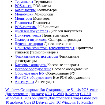
Терминалы
Терминалы
POS-кассы
POS-кассы
Компьютеры
Компьютеры
Моноблоки
Моноблоки
Мониторы
Мониторы
Планшеты
Планшеты
POS-системы
POS-системы
Дисплей покупателя
Дисплей покупателя
Принтеры чеков
Принтеры чеков
Сканеры штрихкода
Сканеры штрихкода
Денежные ящики
Денежные ящики
Принтеры этикеток (термопринтеры)
Принтеры
этикеток (термопринтеры)
Фискальные регистраторы
Фискальные
регистраторы
Кассовые аппараты
Кассовые аппараты
Весовое оборудование
Весовое оборудование
Оборудование Б/У
Оборудование Б/У
Все POS-оборудование
Все POS-оборудование
Аксессуары
Аксессуары
Windows
Сенсорные
iiko
Стационарные
Sam4s
POScenter
Для ресторана
Для кафе
4GB
С WiFi
R-Keeper
С USB
Windows 11
Для общепита
Для столовой
Смарт
Globalpos
10 дюймов
Core i3
Datavan
Для 1С
Windows 10
Posiflex