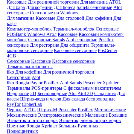
Кассовые
Для розничной торговли
Для магазина
ATOL
Для бара
Для кофейни
Для horeca
Sam4s сенсорные
Atol
сенсорные
Сенсорные на Windows
Для магазина
Кассовые
Для столовой
Для кофейни
Для
кафе
Компьютер-моноблок
Терминал-моноблок
Сенсорные
POSBank
Windows
Атол
Кассовые
Кассовый компьютер-
моноблок
Сенсорные Sam4s
Atol сенсорные
Posiflex
сенсорные
Для ресторана
Для общепита
Терминалы-
моноблоки сенсорные
Кассовые сенсорные
PosCenter
4GB
Сенсорные
Кассовые
Кассовые сенсорные
Терминалы-планшеты
iiko
Для кофейни
Для розничной торговли
Сенсорный
Atol
iiko
Rongta
Paytor
Posiflex
Atol
Sam4s
Poscenter
Xprinter
Терминалы
POS-принтеры
С фискальным накопителем
Недорогие
2D
Беспроводные
Atol
Atol 2D
С экраном
Для
кассы
Штрих-кода и чеков
Для склада беспроводные
PayTor
CipherLab
Черные
ATOL
Штрих-М
Poscenter
Posiflex
Металлические
Механические
Электромеханические
Маленькие
Большие
Этикеток и штрих-кодов
Этикеток, чеков, штрих-кодов
Цветные
Rongta
Xprinter
Больших
Рулонных
Полноцветных