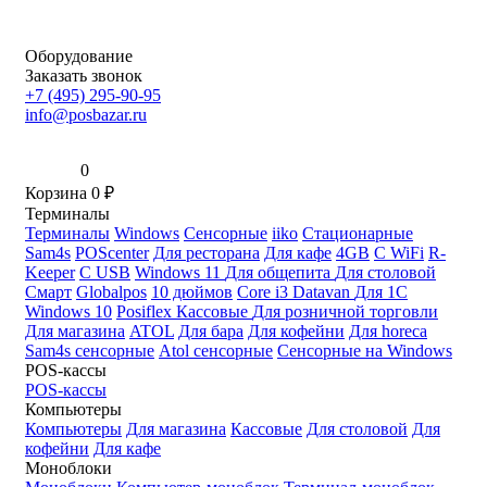
Оборудование
Заказать звонок
+7 (495) 295-90-95
info@posbazar.ru
0
Корзина
0
₽
Терминалы
Терминалы
Windows
Сенсорные
iiko
Стационарные
Sam4s
POScenter
Для ресторана
Для кафе
4GB
С WiFi
R-
Keeper
С USB
Windows 11
Для общепита
Для столовой
Смарт
Globalpos
10 дюймов
Core i3
Datavan
Для 1С
Windows 10
Posiflex
Кассовые
Для розничной торговли
Для магазина
ATOL
Для бара
Для кофейни
Для horeca
Sam4s сенсорные
Atol сенсорные
Сенсорные на Windows
POS-кассы
POS-кассы
Компьютеры
Компьютеры
Для магазина
Кассовые
Для столовой
Для
кофейни
Для кафе
Моноблоки