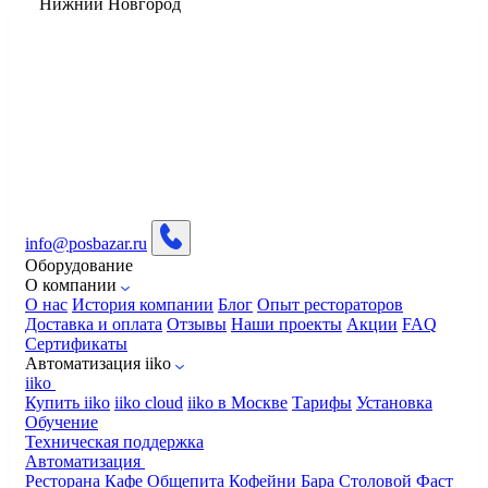
Нижний Новгород
info@posbazar.ru
Оборудование
О компании
О нас
История компании
Блог
Опыт рестораторов
Доставка и оплата
Отзывы
Наши проекты
Акции
FAQ
Сертификаты
Автоматизация iiko
iiko
Купить iiko
iiko cloud
iiko в Москве
Тарифы
Установка
Обучение
Техническая поддержка
Автоматизация
Ресторана
Кафе
Общепита
Кофейни
Бара
Столовой
Фаст