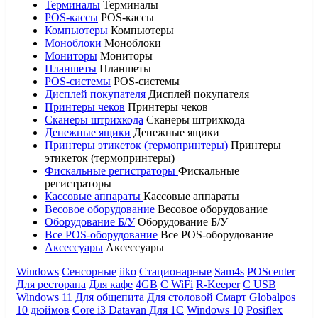
Терминалы
Терминалы
POS-кассы
POS-кассы
Компьютеры
Компьютеры
Моноблоки
Моноблоки
Мониторы
Мониторы
Планшеты
Планшеты
POS-системы
POS-системы
Дисплей покупателя
Дисплей покупателя
Принтеры чеков
Принтеры чеков
Сканеры штрихкода
Сканеры штрихкода
Денежные ящики
Денежные ящики
Принтеры этикеток (термопринтеры)
Принтеры
этикеток (термопринтеры)
Фискальные регистраторы
Фискальные
регистраторы
Кассовые аппараты
Кассовые аппараты
Весовое оборудование
Весовое оборудование
Оборудование Б/У
Оборудование Б/У
Все POS-оборудование
Все POS-оборудование
Аксессуары
Аксессуары
Windows
Сенсорные
iiko
Стационарные
Sam4s
POScenter
Для ресторана
Для кафе
4GB
С WiFi
R-Keeper
С USB
Windows 11
Для общепита
Для столовой
Смарт
Globalpos
10 дюймов
Core i3
Datavan
Для 1С
Windows 10
Posiflex