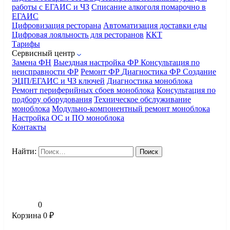
работы с ЕГАИС и ЧЗ
Списание алкоголя помарочно в
ЕГАИС
Цифровизация ресторана
Автоматизация доставки еды
Цифровая лояльность для ресторанов
ККТ
Тарифы
Сервисный центр
Замена ФН
Выездная настройка ФР
Консультация по
неисправности ФР
Ремонт ФР
Диагностика ФР
Создание
ЭЦП/ЕГАИС и ЧЗ ключей
Диагностика моноблока
Ремонт периферийных сбоев моноблока
Консультация по
подбору оборудования
Техническое обслуживание
моноблока
Модульно-компонентный ремонт моноблока
Настройка ОС и ПО моноблока
Контакты
Найти:
0
Корзина
0
₽