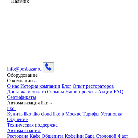
Нальчик
info@posbazar.ru
Оборудование
О компании
О нас
История компании
Блог
Опыт рестораторов
Доставка и оплата
Отзывы
Наши проекты
Акции
FAQ
Сертификаты
Автоматизация iiko
iiko
Купить iiko
iiko cloud
iiko в Москве
Тарифы
Установка
Обучение
Техническая поддержка
Автоматизация
Ресторана
Кафе
Общепита
Кофейни
Бара
Столовой
Фаст