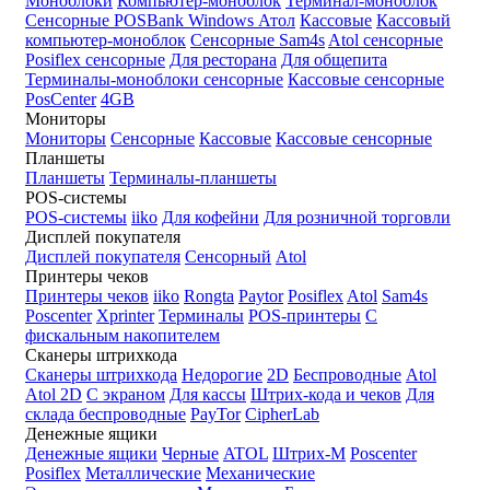
Моноблоки
Компьютер-моноблок
Терминал-моноблок
Сенсорные
POSBank
Windows
Атол
Кассовые
Кассовый
компьютер-моноблок
Сенсорные Sam4s
Atol сенсорные
Posiflex сенсорные
Для ресторана
Для общепита
Терминалы-моноблоки сенсорные
Кассовые сенсорные
PosCenter
4GB
Мониторы
Мониторы
Сенсорные
Кассовые
Кассовые сенсорные
Планшеты
Планшеты
Терминалы-планшеты
POS-системы
POS-системы
iiko
Для кофейни
Для розничной торговли
Дисплей покупателя
Дисплей покупателя
Сенсорный
Atol
Принтеры чеков
Принтеры чеков
iiko
Rongta
Paytor
Posiflex
Atol
Sam4s
Poscenter
Xprinter
Терминалы
POS-принтеры
С
фискальным накопителем
Сканеры штрихкода
Сканеры штрихкода
Недорогие
2D
Беспроводные
Atol
Atol 2D
С экраном
Для кассы
Штрих-кода и чеков
Для
склада беспроводные
PayTor
CipherLab
Денежные ящики
Денежные ящики
Черные
ATOL
Штрих-М
Poscenter
Posiflex
Металлические
Механические