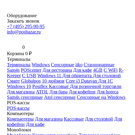
Оборудование
Заказать звонок
+7 (495) 295-90-95
info@posbazar.ru
0
Корзина
0
₽
Терминалы
Терминалы
Windows
Сенсорные
iiko
Стационарные
Sam4s
POScenter
Для ресторана
Для кафе
4GB
С WiFi
R-
Keeper
С USB
Windows 11
Для общепита
Для столовой
Смарт
Globalpos
10 дюймов
Core i3
Datavan
Для 1С
Windows 10
Posiflex
Кассовые
Для розничной торговли
Для магазина
ATOL
Для бара
Для кофейни
Для horeca
Sam4s сенсорные
Atol сенсорные
Сенсорные на Windows
POS-кассы
POS-кассы
Компьютеры
Компьютеры
Для магазина
Кассовые
Для столовой
Для
кофейни
Для кафе
Моноблоки