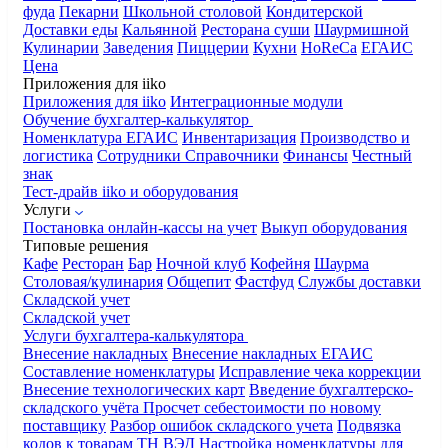
фуда
Пекарни
Школьной столовой
Кондитерской
Доставки еды
Кальянной
Ресторана суши
Шаурмишной
Кулинарии
Заведения
Пиццерии
Кухни
HoReCa
ЕГАИС
Цена
Приложения для iiko
Приложения для iiko
Интеграционные модули
Обучение бухгалтер-калькулятор
Номенклатура
ЕГАИС
Инвентаризация
Производство и
логистика
Сотрудники
Справочники
Финансы
Честный
знак
Тест-драйв iiko и оборудования
Услуги
Постановка онлайн-кассы на учет
Выкуп оборудования
Типовые решения
Кафе
Ресторан
Бар
Ночной клуб
Кофейня
Шаурма
Столовая/кулинария
Общепит
Фастфуд
Службы доставки
Складской учет
Складской учет
Услуги бухгалтера-калькулятора
Внесение накладных
Внесение накладных ЕГАИС
Составление номенклатуры
Исправление чека коррекции
Внесение технологических карт
Введение бухгалтерско-
складского учёта
Просчет себестоимости по новому
поставщику
Разбор ошибок складского учета
Подвязка
кодов к товарам ТН ВЭД
Настройка номенклатуры для