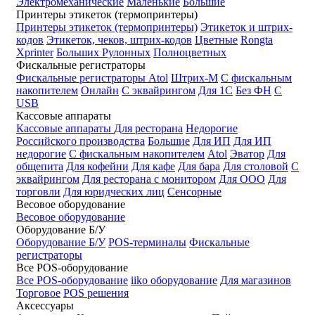
Электромеханические
Маленькие
Большие
Принтеры этикеток (термопринтеры)
Принтеры этикеток (термопринтеры)
Этикеток и штрих-
кодов
Этикеток, чеков, штрих-кодов
Цветные
Rongta
Xprinter
Больших
Рулонных
Полноцветных
Фискальные регистраторы
Фискальные регистраторы
Atol
Штрих-М
С фискальным
накопителем
Онлайн
С эквайрингом
Для 1С
Без ФН
С
USB
Кассовые аппараты
Кассовые аппараты
Для ресторана
Недорогие
Российского производства
Большие
Для ИП
Для ИП
недорогие
С фискальным накопителем
Atol
Эватор
Для
общепита
Для кофейни
Для кафе
Для бара
Для столовой
С
эквайрингом
Для ресторана с монитором
Для ООО
Для
торговли
Для юридческих лиц
Сенсорные
Весовое оборудование
Весовое оборудование
Оборудование Б/У
Оборудование Б/У
POS-терминалы
Фискальные
регистраторы
Все POS-оборудование
Все POS-оборудование
iiko оборудование
Для магазинов
Торговое
POS решения
Аксессуары