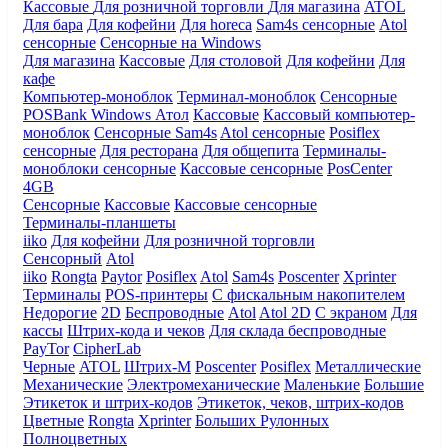
Кассовые
Для розничной торговли
Для магазина
ATOL
Для бара
Для кофейни
Для horeca
Sam4s сенсорные
Atol
сенсорные
Сенсорные на Windows
Для магазина
Кассовые
Для столовой
Для кофейни
Для
кафе
Компьютер-моноблок
Терминал-моноблок
Сенсорные
POSBank
Windows
Атол
Кассовые
Кассовый компьютер-
моноблок
Сенсорные Sam4s
Atol сенсорные
Posiflex
сенсорные
Для ресторана
Для общепита
Терминалы-
моноблоки сенсорные
Кассовые сенсорные
PosCenter
4GB
Сенсорные
Кассовые
Кассовые сенсорные
Терминалы-планшеты
iiko
Для кофейни
Для розничной торговли
Сенсорный
Atol
iiko
Rongta
Paytor
Posiflex
Atol
Sam4s
Poscenter
Xprinter
Терминалы
POS-принтеры
С фискальным накопителем
Недорогие
2D
Беспроводные
Atol
Atol 2D
С экраном
Для
кассы
Штрих-кода и чеков
Для склада беспроводные
PayTor
CipherLab
Черные
ATOL
Штрих-М
Poscenter
Posiflex
Металлические
Механические
Электромеханические
Маленькие
Большие
Этикеток и штрих-кодов
Этикеток, чеков, штрих-кодов
Цветные
Rongta
Xprinter
Больших
Рулонных
Полноцветных