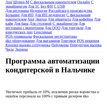
Atol
Штрих-М
С фискальным накопителем
Онлайн
С
эквайрингом
Для 1С
Без ФН
С USB
Для ресторана
Недорогие
Российского производства
Большие
Для ИП
Для ИП недорогие
С фискальным
накопителем
Atol
Эватор
Для общепита
Для кофейни
Для
кафе
Для бара
Для столовой
С эквайрингом
Для
ресторана с монитором
Для ООО
Для торговли
Для
юридческих лиц
Сенсорные
POS-терминалы
Фискальные регистраторы
iiko оборудование
Для магазинов
Торговое
POS решения
Кнопки вызова сотрудника
Пейджеры
Передатчик вызова
Часы
Экраны
Программа автоматизации
кондитерской в Нальчике
Увеличьте прибыль от 10%
, исключив риски воровства и
ошибок персонала на 100%
с прямым дилером iiko