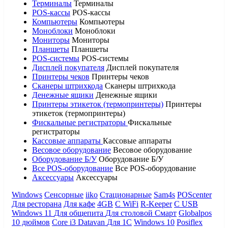
Терминалы
Терминалы
POS-кассы
POS-кассы
Компьютеры
Компьютеры
Моноблоки
Моноблоки
Мониторы
Мониторы
Планшеты
Планшеты
POS-системы
POS-системы
Дисплей покупателя
Дисплей покупателя
Принтеры чеков
Принтеры чеков
Сканеры штрихкода
Сканеры штрихкода
Денежные ящики
Денежные ящики
Принтеры этикеток (термопринтеры)
Принтеры
этикеток (термопринтеры)
Фискальные регистраторы
Фискальные
регистраторы
Кассовые аппараты
Кассовые аппараты
Весовое оборудование
Весовое оборудование
Оборудование Б/У
Оборудование Б/У
Все POS-оборудование
Все POS-оборудование
Аксессуары
Аксессуары
Windows
Сенсорные
iiko
Стационарные
Sam4s
POScenter
Для ресторана
Для кафе
4GB
С WiFi
R-Keeper
С USB
Windows 11
Для общепита
Для столовой
Смарт
Globalpos
10 дюймов
Core i3
Datavan
Для 1С
Windows 10
Posiflex