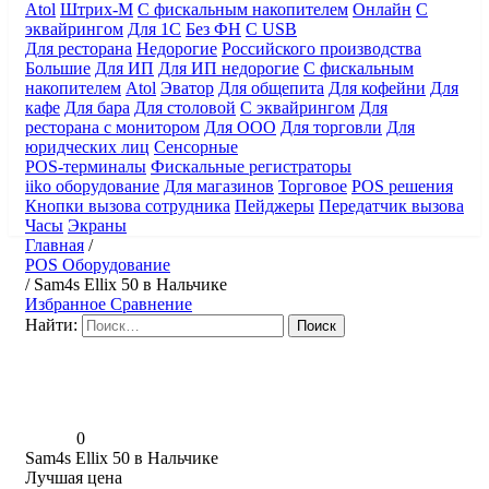
Atol
Штрих-М
С фискальным накопителем
Онлайн
С
эквайрингом
Для 1С
Без ФН
С USB
Для ресторана
Недорогие
Российского производства
Большие
Для ИП
Для ИП недорогие
С фискальным
накопителем
Atol
Эватор
Для общепита
Для кофейни
Для
кафе
Для бара
Для столовой
С эквайрингом
Для
ресторана с монитором
Для ООО
Для торговли
Для
юридческих лиц
Сенсорные
POS-терминалы
Фискальные регистраторы
iiko оборудование
Для магазинов
Торговое
POS решения
Кнопки вызова сотрудника
Пейджеры
Передатчик вызова
Часы
Экраны
Главная
/
POS Оборудование
/
Sam4s Ellix 50 в Нальчике
Избранное
Сравнение
Найти:
0
Sam4s Ellix 50 в Нальчике
Лучшая цена