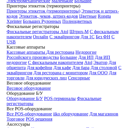
Электромеханические
Маленькие
Большие
Принтеры этикеток (термопринтеры)
Принтеры этикеток (термопринтеры)
Этикеток и штрих-
кодов
Этикеток, чеков, штрих-кодов
Цветные
Rongta
Xprinter
Больших
Рулонных
Полноцветных
Фискальные регистраторы
Фискальные регистраторы
Atol
Штрих-М
С фискальным
накопителем
Онлайн
С эквайрингом
Для 1С
Без ФН
С
USB
Кассовые аппараты
Кассовые аппараты
Для ресторана
Недорогие
Российского производства
Большие
Для ИП
Для ИП
недорогие
С фискальным накопителем
Atol
Эватор
Для
общепита
Для кофейни
Для кафе
Для бара
Для столовой
С
эквайрингом
Для ресторана с монитором
Для ООО
Для
торговли
Для юридческих лиц
Сенсорные
Весовое оборудование
Весовое оборудование
Оборудование Б/У
Оборудование Б/У
POS-терминалы
Фискальные
регистраторы
Все POS-оборудование
Все POS-оборудование
iiko оборудование
Для магазинов
Торговое
POS решения
Аксессуары