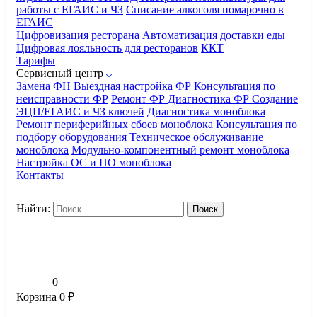
работы с ЕГАИС и ЧЗ
Списание алкоголя помарочно в
ЕГАИС
Цифровизация ресторана
Автоматизация доставки еды
Цифровая лояльность для ресторанов
ККТ
Тарифы
Сервисный центр
Замена ФН
Выездная настройка ФР
Консультация по
неисправности ФР
Ремонт ФР
Диагностика ФР
Создание
ЭЦП/ЕГАИС и ЧЗ ключей
Диагностика моноблока
Ремонт периферийных сбоев моноблока
Консультация по
подбору оборудования
Техническое обслуживание
моноблока
Модульно-компонентный ремонт моноблока
Настройка ОС и ПО моноблока
Контакты
Найти:
0
Корзина
0
₽