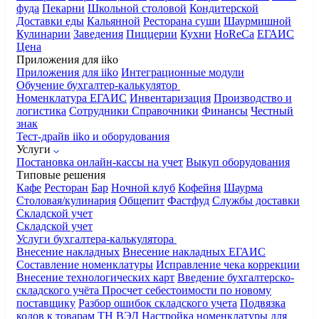
фуда
Пекарни
Школьной столовой
Кондитерской
Доставки еды
Кальянной
Ресторана суши
Шаурмишной
Кулинарии
Заведения
Пиццерии
Кухни
HoReCa
ЕГАИС
Цена
Приложения для iiko
Приложения для iiko
Интеграционные модули
Обучение бухгалтер-калькулятор
Номенклатура
ЕГАИС
Инвентаризация
Производство и
логистика
Сотрудники
Справочники
Финансы
Честный
знак
Тест-драйв iiko и оборудования
Услуги
Постановка онлайн-кассы на учет
Выкуп оборудования
Типовые решения
Кафе
Ресторан
Бар
Ночной клуб
Кофейня
Шаурма
Столовая/кулинария
Общепит
Фастфуд
Службы доставки
Складской учет
Складской учет
Услуги бухгалтера-калькулятора
Внесение накладных
Внесение накладных ЕГАИС
Составление номенклатуры
Исправление чека коррекции
Внесение технологических карт
Введение бухгалтерско-
складского учёта
Просчет себестоимости по новому
поставщику
Разбор ошибок складского учета
Подвязка
кодов к товарам ТН ВЭД
Настройка номенклатуры для