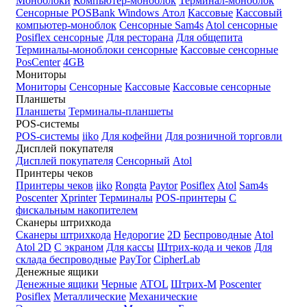
Моноблоки
Компьютер-моноблок
Терминал-моноблок
Сенсорные
POSBank
Windows
Атол
Кассовые
Кассовый
компьютер-моноблок
Сенсорные Sam4s
Atol сенсорные
Posiflex сенсорные
Для ресторана
Для общепита
Терминалы-моноблоки сенсорные
Кассовые сенсорные
PosCenter
4GB
Мониторы
Мониторы
Сенсорные
Кассовые
Кассовые сенсорные
Планшеты
Планшеты
Терминалы-планшеты
POS-системы
POS-системы
iiko
Для кофейни
Для розничной торговли
Дисплей покупателя
Дисплей покупателя
Сенсорный
Atol
Принтеры чеков
Принтеры чеков
iiko
Rongta
Paytor
Posiflex
Atol
Sam4s
Poscenter
Xprinter
Терминалы
POS-принтеры
С
фискальным накопителем
Сканеры штрихкода
Сканеры штрихкода
Недорогие
2D
Беспроводные
Atol
Atol 2D
С экраном
Для кассы
Штрих-кода и чеков
Для
склада беспроводные
PayTor
CipherLab
Денежные ящики
Денежные ящики
Черные
ATOL
Штрих-М
Poscenter
Posiflex
Металлические
Механические