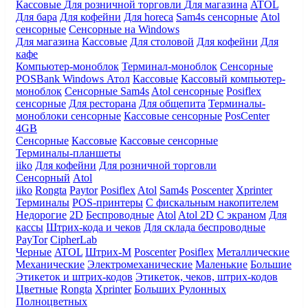
Кассовые
Для розничной торговли
Для магазина
ATOL
Для бара
Для кофейни
Для horeca
Sam4s сенсорные
Atol
сенсорные
Сенсорные на Windows
Для магазина
Кассовые
Для столовой
Для кофейни
Для
кафе
Компьютер-моноблок
Терминал-моноблок
Сенсорные
POSBank
Windows
Атол
Кассовые
Кассовый компьютер-
моноблок
Сенсорные Sam4s
Atol сенсорные
Posiflex
сенсорные
Для ресторана
Для общепита
Терминалы-
моноблоки сенсорные
Кассовые сенсорные
PosCenter
4GB
Сенсорные
Кассовые
Кассовые сенсорные
Терминалы-планшеты
iiko
Для кофейни
Для розничной торговли
Сенсорный
Atol
iiko
Rongta
Paytor
Posiflex
Atol
Sam4s
Poscenter
Xprinter
Терминалы
POS-принтеры
С фискальным накопителем
Недорогие
2D
Беспроводные
Atol
Atol 2D
С экраном
Для
кассы
Штрих-кода и чеков
Для склада беспроводные
PayTor
CipherLab
Черные
ATOL
Штрих-М
Poscenter
Posiflex
Металлические
Механические
Электромеханические
Маленькие
Большие
Этикеток и штрих-кодов
Этикеток, чеков, штрих-кодов
Цветные
Rongta
Xprinter
Больших
Рулонных
Полноцветных