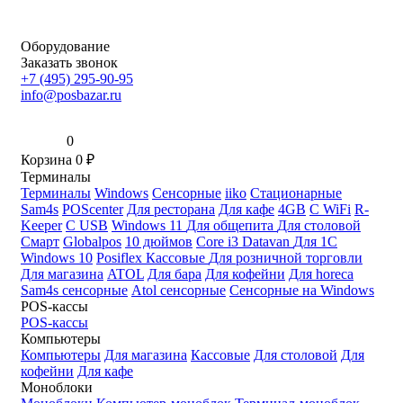
Оборудование
Заказать звонок
+7 (495) 295-90-95
info@posbazar.ru
0
Корзина
0
₽
Терминалы
Терминалы
Windows
Сенсорные
iiko
Стационарные
Sam4s
POScenter
Для ресторана
Для кафе
4GB
С WiFi
R-
Keeper
С USB
Windows 11
Для общепита
Для столовой
Смарт
Globalpos
10 дюймов
Core i3
Datavan
Для 1С
Windows 10
Posiflex
Кассовые
Для розничной торговли
Для магазина
ATOL
Для бара
Для кофейни
Для horeca
Sam4s сенсорные
Atol сенсорные
Сенсорные на Windows
POS-кассы
POS-кассы
Компьютеры
Компьютеры
Для магазина
Кассовые
Для столовой
Для
кофейни
Для кафе
Моноблоки