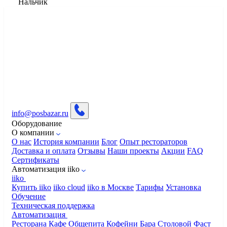
Нальчик
info@posbazar.ru
Оборудование
О компании
О нас
История компании
Блог
Опыт рестораторов
Доставка и оплата
Отзывы
Наши проекты
Акции
FAQ
Сертификаты
Автоматизация iiko
iiko
Купить iiko
iiko cloud
iiko в Москве
Тарифы
Установка
Обучение
Техническая поддержка
Автоматизация
Ресторана
Кафе
Общепита
Кофейни
Бара
Столовой
Фаст