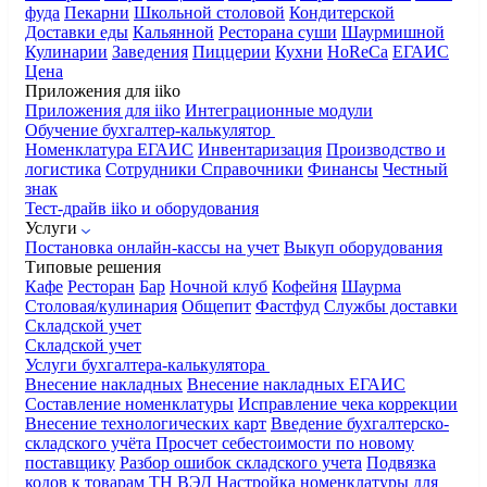
фуда
Пекарни
Школьной столовой
Кондитерской
Доставки еды
Кальянной
Ресторана суши
Шаурмишной
Кулинарии
Заведения
Пиццерии
Кухни
HoReCa
ЕГАИС
Цена
Приложения для iiko
Приложения для iiko
Интеграционные модули
Обучение бухгалтер-калькулятор
Номенклатура
ЕГАИС
Инвентаризация
Производство и
логистика
Сотрудники
Справочники
Финансы
Честный
знак
Тест-драйв iiko и оборудования
Услуги
Постановка онлайн-кассы на учет
Выкуп оборудования
Типовые решения
Кафе
Ресторан
Бар
Ночной клуб
Кофейня
Шаурма
Столовая/кулинария
Общепит
Фастфуд
Службы доставки
Складской учет
Складской учет
Услуги бухгалтера-калькулятора
Внесение накладных
Внесение накладных ЕГАИС
Составление номенклатуры
Исправление чека коррекции
Внесение технологических карт
Введение бухгалтерско-
складского учёта
Просчет себестоимости по новому
поставщику
Разбор ошибок складского учета
Подвязка
кодов к товарам ТН ВЭД
Настройка номенклатуры для