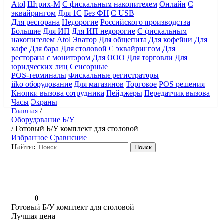
Atol
Штрих-М
С фискальным накопителем
Онлайн
С
эквайрингом
Для 1С
Без ФН
С USB
Для ресторана
Недорогие
Российского производства
Большие
Для ИП
Для ИП недорогие
С фискальным
накопителем
Atol
Эватор
Для общепита
Для кофейни
Для
кафе
Для бара
Для столовой
С эквайрингом
Для
ресторана с монитором
Для ООО
Для торговли
Для
юридческих лиц
Сенсорные
POS-терминалы
Фискальные регистраторы
iiko оборудование
Для магазинов
Торговое
POS решения
Кнопки вызова сотрудника
Пейджеры
Передатчик вызова
Часы
Экраны
Главная
/
Оборудование Б/У
/
Готовый Б/У комплект для столовой
Избранное
Сравнение
Найти:
0
Готовый Б/У комплект для столовой
Лучшая цена