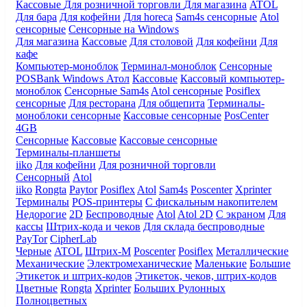
Кассовые
Для розничной торговли
Для магазина
ATOL
Для бара
Для кофейни
Для horeca
Sam4s сенсорные
Atol
сенсорные
Сенсорные на Windows
Для магазина
Кассовые
Для столовой
Для кофейни
Для
кафе
Компьютер-моноблок
Терминал-моноблок
Сенсорные
POSBank
Windows
Атол
Кассовые
Кассовый компьютер-
моноблок
Сенсорные Sam4s
Atol сенсорные
Posiflex
сенсорные
Для ресторана
Для общепита
Терминалы-
моноблоки сенсорные
Кассовые сенсорные
PosCenter
4GB
Сенсорные
Кассовые
Кассовые сенсорные
Терминалы-планшеты
iiko
Для кофейни
Для розничной торговли
Сенсорный
Atol
iiko
Rongta
Paytor
Posiflex
Atol
Sam4s
Poscenter
Xprinter
Терминалы
POS-принтеры
С фискальным накопителем
Недорогие
2D
Беспроводные
Atol
Atol 2D
С экраном
Для
кассы
Штрих-кода и чеков
Для склада беспроводные
PayTor
CipherLab
Черные
ATOL
Штрих-М
Poscenter
Posiflex
Металлические
Механические
Электромеханические
Маленькие
Большие
Этикеток и штрих-кодов
Этикеток, чеков, штрих-кодов
Цветные
Rongta
Xprinter
Больших
Рулонных
Полноцветных