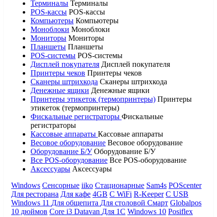
Терминалы
Терминалы
POS-кассы
POS-кассы
Компьютеры
Компьютеры
Моноблоки
Моноблоки
Мониторы
Мониторы
Планшеты
Планшеты
POS-системы
POS-системы
Дисплей покупателя
Дисплей покупателя
Принтеры чеков
Принтеры чеков
Сканеры штрихкода
Сканеры штрихкода
Денежные ящики
Денежные ящики
Принтеры этикеток (термопринтеры)
Принтеры
этикеток (термопринтеры)
Фискальные регистраторы
Фискальные
регистраторы
Кассовые аппараты
Кассовые аппараты
Весовое оборудование
Весовое оборудование
Оборудование Б/У
Оборудование Б/У
Все POS-оборудование
Все POS-оборудование
Аксессуары
Аксессуары
Windows
Сенсорные
iiko
Стационарные
Sam4s
POScenter
Для ресторана
Для кафе
4GB
С WiFi
R-Keeper
С USB
Windows 11
Для общепита
Для столовой
Смарт
Globalpos
10 дюймов
Core i3
Datavan
Для 1С
Windows 10
Posiflex