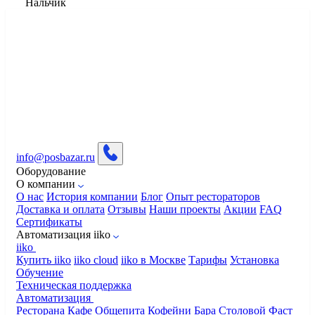
Нальчик
info@posbazar.ru
Оборудование
О компании
О нас
История компании
Блог
Опыт рестораторов
Доставка и оплата
Отзывы
Наши проекты
Акции
FAQ
Сертификаты
Автоматизация iiko
iiko
Купить iiko
iiko cloud
iiko в Москве
Тарифы
Установка
Обучение
Техническая поддержка
Автоматизация
Ресторана
Кафе
Общепита
Кофейни
Бара
Столовой
Фаст