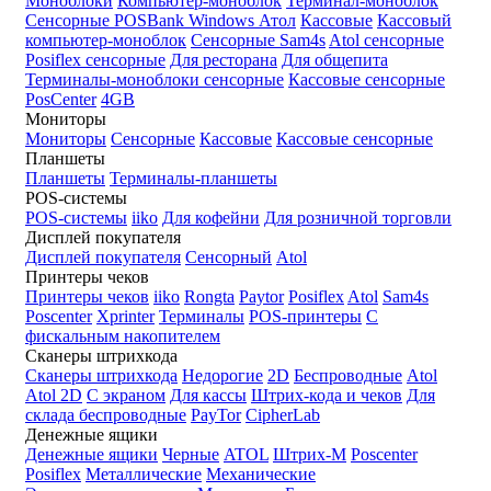
Моноблоки
Компьютер-моноблок
Терминал-моноблок
Сенсорные
POSBank
Windows
Атол
Кассовые
Кассовый
компьютер-моноблок
Сенсорные Sam4s
Atol сенсорные
Posiflex сенсорные
Для ресторана
Для общепита
Терминалы-моноблоки сенсорные
Кассовые сенсорные
PosCenter
4GB
Мониторы
Мониторы
Сенсорные
Кассовые
Кассовые сенсорные
Планшеты
Планшеты
Терминалы-планшеты
POS-системы
POS-системы
iiko
Для кофейни
Для розничной торговли
Дисплей покупателя
Дисплей покупателя
Сенсорный
Atol
Принтеры чеков
Принтеры чеков
iiko
Rongta
Paytor
Posiflex
Atol
Sam4s
Poscenter
Xprinter
Терминалы
POS-принтеры
С
фискальным накопителем
Сканеры штрихкода
Сканеры штрихкода
Недорогие
2D
Беспроводные
Atol
Atol 2D
С экраном
Для кассы
Штрих-кода и чеков
Для
склада беспроводные
PayTor
CipherLab
Денежные ящики
Денежные ящики
Черные
ATOL
Штрих-М
Poscenter
Posiflex
Металлические
Механические