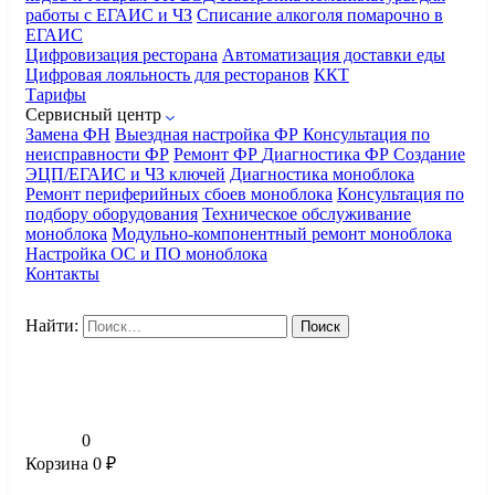
работы с ЕГАИС и ЧЗ
Списание алкоголя помарочно в
ЕГАИС
Цифровизация ресторана
Автоматизация доставки еды
Цифровая лояльность для ресторанов
ККТ
Тарифы
Сервисный центр
Замена ФН
Выездная настройка ФР
Консультация по
неисправности ФР
Ремонт ФР
Диагностика ФР
Создание
ЭЦП/ЕГАИС и ЧЗ ключей
Диагностика моноблока
Ремонт периферийных сбоев моноблока
Консультация по
подбору оборудования
Техническое обслуживание
моноблока
Модульно-компонентный ремонт моноблока
Настройка ОС и ПО моноблока
Контакты
Найти:
0
Корзина
0
₽