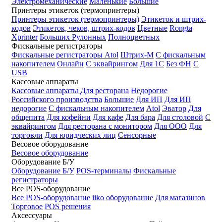
Электромеханические
Маленькие
Большие
Принтеры этикеток (термопринтеры)
Принтеры этикеток (термопринтеры)
Этикеток и штрих-
кодов
Этикеток, чеков, штрих-кодов
Цветные
Rongta
Xprinter
Больших
Рулонных
Полноцветных
Фискальные регистраторы
Фискальные регистраторы
Atol
Штрих-М
С фискальным
накопителем
Онлайн
С эквайрингом
Для 1С
Без ФН
С
USB
Кассовые аппараты
Кассовые аппараты
Для ресторана
Недорогие
Российского производства
Большие
Для ИП
Для ИП
недорогие
С фискальным накопителем
Atol
Эватор
Для
общепита
Для кофейни
Для кафе
Для бара
Для столовой
С
эквайрингом
Для ресторана с монитором
Для ООО
Для
торговли
Для юридческих лиц
Сенсорные
Весовое оборудование
Весовое оборудование
Оборудование Б/У
Оборудование Б/У
POS-терминалы
Фискальные
регистраторы
Все POS-оборудование
Все POS-оборудование
iiko оборудование
Для магазинов
Торговое
POS решения
Аксессуары