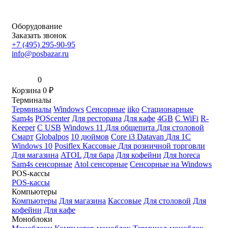
Оборудование
Заказать звонок
+7 (495) 295-90-95
info@posbazar.ru
0
Корзина
0
₽
Терминалы
Терминалы
Windows
Сенсорные
iiko
Стационарные
Sam4s
POScenter
Для ресторана
Для кафе
4GB
С WiFi
R-
Keeper
С USB
Windows 11
Для общепита
Для столовой
Смарт
Globalpos
10 дюймов
Core i3
Datavan
Для 1С
Windows 10
Posiflex
Кассовые
Для розничной торговли
Для магазина
ATOL
Для бара
Для кофейни
Для horeca
Sam4s сенсорные
Atol сенсорные
Сенсорные на Windows
POS-кассы
POS-кассы
Компьютеры
Компьютеры
Для магазина
Кассовые
Для столовой
Для
кофейни
Для кафе
Моноблоки