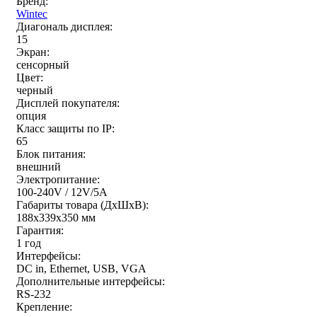
Бренд:
Wintec
Диагональ дисплея:
15
Экран:
сенсорный
Цвет:
черный
Дисплей покупателя:
опция
Класс защиты по IP:
65
Блок питания:
внешний
Электропитание:
100-240V / 12V/5A
Габариты товара (ДxШxВ):
188x339x350 мм
Гарантия:
1 год
Интерфейсы:
DC in, Ethernet, USB, VGA
Дополнительные интерфейсы:
RS-232
Крепление: