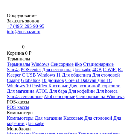
Оборудование
Заказать звонок
+7 (495) 295-90-95
info@posbazar.ru
0
Корзина
0
₽
Терминалы
Терминалы
Windows
Сенсорные
iiko
Стационарные
Sam4s
POScenter
Для ресторана
Для кафе
4GB
С WiFi
R-
Keeper
С USB
Windows 11
Для общепита
Для столовой
Смарт
Globalpos
10 дюймов
Core i3
Datavan
Для 1С
Windows 10
Posiflex
Кассовые
Для розничной торговли
Для магазина
ATOL
Для бара
Для кофейни
Для horeca
Sam4s сенсорные
Atol сенсорные
Сенсорные на Windows
POS-кассы
POS-кассы
Компьютеры
Компьютеры
Для магазина
Кассовые
Для столовой
Для
кофейни
Для кафе
Моноблоки