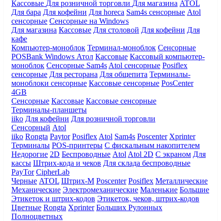
Кассовые
Для розничной торговли
Для магазина
ATOL
Для бара
Для кофейни
Для horeca
Sam4s сенсорные
Atol
сенсорные
Сенсорные на Windows
Для магазина
Кассовые
Для столовой
Для кофейни
Для
кафе
Компьютер-моноблок
Терминал-моноблок
Сенсорные
POSBank
Windows
Атол
Кассовые
Кассовый компьютер-
моноблок
Сенсорные Sam4s
Atol сенсорные
Posiflex
сенсорные
Для ресторана
Для общепита
Терминалы-
моноблоки сенсорные
Кассовые сенсорные
PosCenter
4GB
Сенсорные
Кассовые
Кассовые сенсорные
Терминалы-планшеты
iiko
Для кофейни
Для розничной торговли
Сенсорный
Atol
iiko
Rongta
Paytor
Posiflex
Atol
Sam4s
Poscenter
Xprinter
Терминалы
POS-принтеры
С фискальным накопителем
Недорогие
2D
Беспроводные
Atol
Atol 2D
С экраном
Для
кассы
Штрих-кода и чеков
Для склада беспроводные
PayTor
CipherLab
Черные
ATOL
Штрих-М
Poscenter
Posiflex
Металлические
Механические
Электромеханические
Маленькие
Большие
Этикеток и штрих-кодов
Этикеток, чеков, штрих-кодов
Цветные
Rongta
Xprinter
Больших
Рулонных
Полноцветных