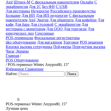
Atol
Штрих-М
С фискальным накопителем
Онлайн
С
эквайрингом
Для 1С
Без ФН
С USB
Для ресторана
Недорогие
Российского производства
Большие
Для ИП
Для ИП недорогие
С фискальным
накопителем
Atol
Эватор
Для общепита
Для кофейни
Для
кафе
Для бара
Для столовой
С эквайрингом
Для
ресторана с монитором
Для ООО
Для торговли
Для
юридческих лиц
Сенсорные
POS-терминалы
Фискальные регистраторы
iiko оборудование
Для магазинов
Торговое
POS решения
Кнопки вызова сотрудника
Пейджеры
Передатчик вызова
Часы
Экраны
Главная
/
POS Оборудование
/
POS-терминал Wintec Anypos80, 15”
Избранное
Сравнение
Найти:
0
POS-терминал Wintec Anypos80, 15”
Лучшая цена