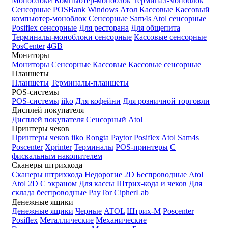
Моноблоки
Компьютер-моноблок
Терминал-моноблок
Сенсорные
POSBank
Windows
Атол
Кассовые
Кассовый
компьютер-моноблок
Сенсорные Sam4s
Atol сенсорные
Posiflex сенсорные
Для ресторана
Для общепита
Терминалы-моноблоки сенсорные
Кассовые сенсорные
PosCenter
4GB
Мониторы
Мониторы
Сенсорные
Кассовые
Кассовые сенсорные
Планшеты
Планшеты
Терминалы-планшеты
POS-системы
POS-системы
iiko
Для кофейни
Для розничной торговли
Дисплей покупателя
Дисплей покупателя
Сенсорный
Atol
Принтеры чеков
Принтеры чеков
iiko
Rongta
Paytor
Posiflex
Atol
Sam4s
Poscenter
Xprinter
Терминалы
POS-принтеры
С
фискальным накопителем
Сканеры штрихкода
Сканеры штрихкода
Недорогие
2D
Беспроводные
Atol
Atol 2D
С экраном
Для кассы
Штрих-кода и чеков
Для
склада беспроводные
PayTor
CipherLab
Денежные ящики
Денежные ящики
Черные
ATOL
Штрих-М
Poscenter
Posiflex
Металлические
Механические