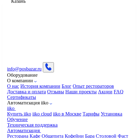
Казань
info@posbazar.ru
Оборудование
О компании
О нас
История компании
Блог
Опыт рестораторов
Доставка и оплата
Отзывы
Наши проекты
Акции
FAQ
Сертификаты
Автоматизация iiko
iiko
Купить iiko
iiko cloud
iiko в Москве
Тарифы
Установка
Обучение
Техническая поддержка
Автоматизация
Ресторана
Кафе
Общепита
Кофейни
Бара
Столовой
Фаст