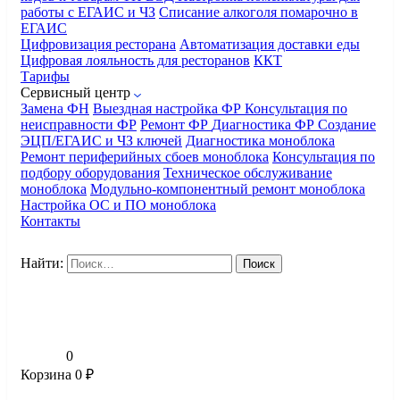
работы с ЕГАИС и ЧЗ
Списание алкоголя помарочно в
ЕГАИС
Цифровизация ресторана
Автоматизация доставки еды
Цифровая лояльность для ресторанов
ККТ
Тарифы
Сервисный центр
Замена ФН
Выездная настройка ФР
Консультация по
неисправности ФР
Ремонт ФР
Диагностика ФР
Создание
ЭЦП/ЕГАИС и ЧЗ ключей
Диагностика моноблока
Ремонт периферийных сбоев моноблока
Консультация по
подбору оборудования
Техническое обслуживание
моноблока
Модульно-компонентный ремонт моноблока
Настройка ОС и ПО моноблока
Контакты
Найти:
0
Корзина
0
₽