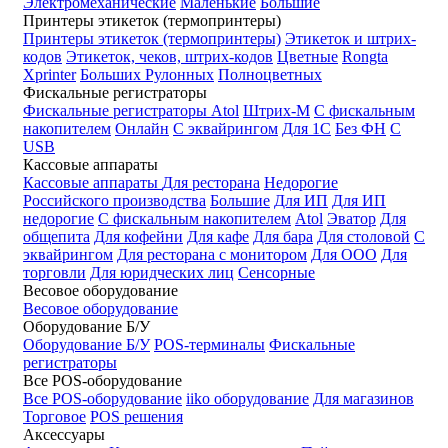
Электромеханические
Маленькие
Большие
Принтеры этикеток (термопринтеры)
Принтеры этикеток (термопринтеры)
Этикеток и штрих-
кодов
Этикеток, чеков, штрих-кодов
Цветные
Rongta
Xprinter
Больших
Рулонных
Полноцветных
Фискальные регистраторы
Фискальные регистраторы
Atol
Штрих-М
С фискальным
накопителем
Онлайн
С эквайрингом
Для 1С
Без ФН
С
USB
Кассовые аппараты
Кассовые аппараты
Для ресторана
Недорогие
Российского производства
Большие
Для ИП
Для ИП
недорогие
С фискальным накопителем
Atol
Эватор
Для
общепита
Для кофейни
Для кафе
Для бара
Для столовой
С
эквайрингом
Для ресторана с монитором
Для ООО
Для
торговли
Для юридческих лиц
Сенсорные
Весовое оборудование
Весовое оборудование
Оборудование Б/У
Оборудование Б/У
POS-терминалы
Фискальные
регистраторы
Все POS-оборудование
Все POS-оборудование
iiko оборудование
Для магазинов
Торговое
POS решения
Аксессуары