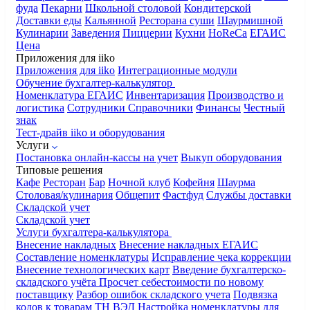
фуда
Пекарни
Школьной столовой
Кондитерской
Доставки еды
Кальянной
Ресторана суши
Шаурмишной
Кулинарии
Заведения
Пиццерии
Кухни
HoReCa
ЕГАИС
Цена
Приложения для iiko
Приложения для iiko
Интеграционные модули
Обучение бухгалтер-калькулятор
Номенклатура
ЕГАИС
Инвентаризация
Производство и
логистика
Сотрудники
Справочники
Финансы
Честный
знак
Тест-драйв iiko и оборудования
Услуги
Постановка онлайн-кассы на учет
Выкуп оборудования
Типовые решения
Кафе
Ресторан
Бар
Ночной клуб
Кофейня
Шаурма
Столовая/кулинария
Общепит
Фастфуд
Службы доставки
Складской учет
Складской учет
Услуги бухгалтера-калькулятора
Внесение накладных
Внесение накладных ЕГАИС
Составление номенклатуры
Исправление чека коррекции
Внесение технологических карт
Введение бухгалтерско-
складского учёта
Просчет себестоимости по новому
поставщику
Разбор ошибок складского учета
Подвязка
кодов к товарам ТН ВЭД
Настройка номенклатуры для