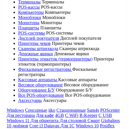
Терминалы
Терминалы
POS-кассы
POS-кассы
Компьютеры
Компьютеры
Моноблоки
Моноблоки
Мониторы
Мониторы
Планшеты
Планшеты
POS-системы
POS-системы
Дисплей покупателя
Дисплей покупателя
Принтеры чеков
Принтеры чеков
Сканеры штрихкода
Сканеры штрихкода
Денежные ящики
Денежные ящики
Принтеры этикеток (термопринтеры)
Принтеры
этикеток (термопринтеры)
Фискальные регистраторы
Фискальные
регистраторы
Кассовые аппараты
Кассовые аппараты
Весовое оборудование
Весовое оборудование
Оборудование Б/У
Оборудование Б/У
Все POS-оборудование
Все POS-оборудование
Аксессуары
Аксессуары
Windows
Сенсорные
iiko
Стационарные
Sam4s
POScenter
Для ресторана
Для кафе
4GB
С WiFi
R-Keeper
С USB
Windows 11
Для общепита
Для столовой
Смарт
Globalpos
10 дюймов
Core i3
Datavan
Для 1С
Windows 10
Posiflex