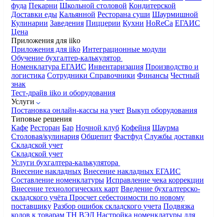
фуда
Пекарни
Школьной столовой
Кондитерской
Доставки еды
Кальянной
Ресторана суши
Шаурмишной
Кулинарии
Заведения
Пиццерии
Кухни
HoReCa
ЕГАИС
Цена
Приложения для iiko
Приложения для iiko
Интеграционные модули
Обучение бухгалтер-калькулятор
Номенклатура
ЕГАИС
Инвентаризация
Производство и
логистика
Сотрудники
Справочники
Финансы
Честный
знак
Тест-драйв iiko и оборудования
Услуги
Постановка онлайн-кассы на учет
Выкуп оборудования
Типовые решения
Кафе
Ресторан
Бар
Ночной клуб
Кофейня
Шаурма
Столовая/кулинария
Общепит
Фастфуд
Службы доставки
Складской учет
Складской учет
Услуги бухгалтера-калькулятора
Внесение накладных
Внесение накладных ЕГАИС
Составление номенклатуры
Исправление чека коррекции
Внесение технологических карт
Введение бухгалтерско-
складского учёта
Просчет себестоимости по новому
поставщику
Разбор ошибок складского учета
Подвязка
кодов к товарам ТН ВЭД
Настройка номенклатуры для