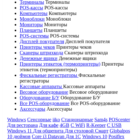
Терминалы
Терминалы
POS-кассы
POS-кассы
Компьютеры
Компьютеры
Моноблоки
Моноблоки
Мониторы
Мониторы
Планшеты
Планшеты
POS-системы
POS-системы
Дисплей покупателя
Дисплей покупателя
Принтеры чеков
Принтеры чеков
Сканеры штрихкода
Сканеры штрихкода
Денежные ящики
Денежные ящики
Принтеры этикеток (термопринтеры)
Принтеры
этикеток (термопринтеры)
Фискальные регистраторы
Фискальные
регистраторы
Кассовые аппараты
Кассовые аппараты
Весовое оборудование
Весовое оборудование
Оборудование Б/У
Оборудование Б/У
Все POS-оборудование
Все POS-оборудование
Аксессуары
Аксессуары
Windows
Сенсорные
iiko
Стационарные
Sam4s
POScenter
Для ресторана
Для кафе
4GB
С WiFi
R-Keeper
С USB
Windows 11
Для общепита
Для столовой
Смарт
Globalpos
10 дюймов
Core i3
Datavan
Для 1С
Windows 10
Posiflex