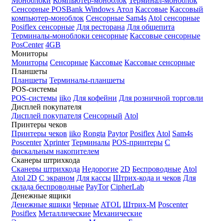
Моноблоки
Компьютер-моноблок
Терминал-моноблок
Сенсорные
POSBank
Windows
Атол
Кассовые
Кассовый
компьютер-моноблок
Сенсорные Sam4s
Atol сенсорные
Posiflex сенсорные
Для ресторана
Для общепита
Терминалы-моноблоки сенсорные
Кассовые сенсорные
PosCenter
4GB
Мониторы
Мониторы
Сенсорные
Кассовые
Кассовые сенсорные
Планшеты
Планшеты
Терминалы-планшеты
POS-системы
POS-системы
iiko
Для кофейни
Для розничной торговли
Дисплей покупателя
Дисплей покупателя
Сенсорный
Atol
Принтеры чеков
Принтеры чеков
iiko
Rongta
Paytor
Posiflex
Atol
Sam4s
Poscenter
Xprinter
Терминалы
POS-принтеры
С
фискальным накопителем
Сканеры штрихкода
Сканеры штрихкода
Недорогие
2D
Беспроводные
Atol
Atol 2D
С экраном
Для кассы
Штрих-кода и чеков
Для
склада беспроводные
PayTor
CipherLab
Денежные ящики
Денежные ящики
Черные
ATOL
Штрих-М
Poscenter
Posiflex
Металлические
Механические