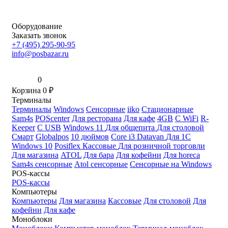
Оборудование
Заказать звонок
+7 (495) 295-90-95
info@posbazar.ru
0
Корзина
0
₽
Терминалы
Терминалы
Windows
Сенсорные
iiko
Стационарные
Sam4s
POScenter
Для ресторана
Для кафе
4GB
С WiFi
R-
Keeper
С USB
Windows 11
Для общепита
Для столовой
Смарт
Globalpos
10 дюймов
Core i3
Datavan
Для 1С
Windows 10
Posiflex
Кассовые
Для розничной торговли
Для магазина
ATOL
Для бара
Для кофейни
Для horeca
Sam4s сенсорные
Atol сенсорные
Сенсорные на Windows
POS-кассы
POS-кассы
Компьютеры
Компьютеры
Для магазина
Кассовые
Для столовой
Для
кофейни
Для кафе
Моноблоки