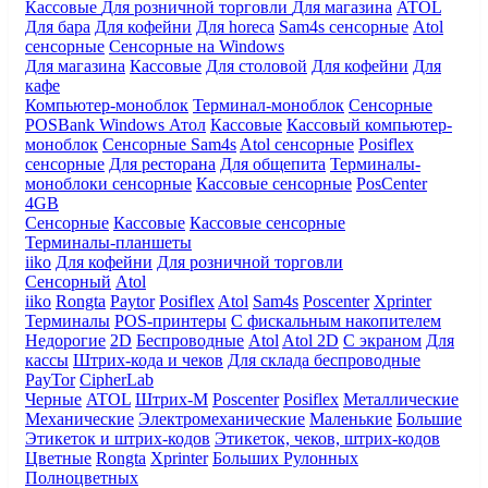
Кассовые
Для розничной торговли
Для магазина
ATOL
Для бара
Для кофейни
Для horeca
Sam4s сенсорные
Atol
сенсорные
Сенсорные на Windows
Для магазина
Кассовые
Для столовой
Для кофейни
Для
кафе
Компьютер-моноблок
Терминал-моноблок
Сенсорные
POSBank
Windows
Атол
Кассовые
Кассовый компьютер-
моноблок
Сенсорные Sam4s
Atol сенсорные
Posiflex
сенсорные
Для ресторана
Для общепита
Терминалы-
моноблоки сенсорные
Кассовые сенсорные
PosCenter
4GB
Сенсорные
Кассовые
Кассовые сенсорные
Терминалы-планшеты
iiko
Для кофейни
Для розничной торговли
Сенсорный
Atol
iiko
Rongta
Paytor
Posiflex
Atol
Sam4s
Poscenter
Xprinter
Терминалы
POS-принтеры
С фискальным накопителем
Недорогие
2D
Беспроводные
Atol
Atol 2D
С экраном
Для
кассы
Штрих-кода и чеков
Для склада беспроводные
PayTor
CipherLab
Черные
ATOL
Штрих-М
Poscenter
Posiflex
Металлические
Механические
Электромеханические
Маленькие
Большие
Этикеток и штрих-кодов
Этикеток, чеков, штрих-кодов
Цветные
Rongta
Xprinter
Больших
Рулонных
Полноцветных