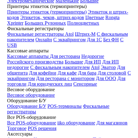
Электромеханические
Маленькие
Большие
Принтеры этикеток (термопринтеры)
Принтеры этикеток (термопринтеры)
Этикеток и штрих-
кодов
Этикеток, чеков, штрих-кодов
Цветные
Rongta
Xprinter
Больших
Рулонных
Полноцветных
Фискальные регистраторы
Фискальные регистраторы
Atol
Штрих-М
С фискальным
накопителем
Онлайн
С эквайрингом
Для 1С
Без ФН
С
USB
Кассовые аппараты
Кассовые аппараты
Для ресторана
Недорогие
Российского производства
Большие
Для ИП
Для ИП
недорогие
С фискальным накопителем
Atol
Эватор
Для
общепита
Для кофейни
Для кафе
Для бара
Для столовой
С
эквайрингом
Для ресторана с монитором
Для ООО
Для
торговли
Для юридческих лиц
Сенсорные
Весовое оборудование
Весовое оборудование
Оборудование Б/У
Оборудование Б/У
POS-терминалы
Фискальные
регистраторы
Все POS-оборудование
Все POS-оборудование
iiko оборудование
Для магазинов
Торговое
POS решения
Аксессуары