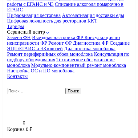
работы с ЕГАИС и ЧЗ
Списание алкоголя помарочно в
ЕГАИС
Цифровизация ресторана
Автоматизация доставки еды
Цифровая лояльность для ресторанов
ККТ
Тарифы
Сервисный центр
Замена ФН
Выездная настройка ФР
Консультация по
неисправности ФР
Ремонт ФР
Диагностика ФР
Создание
ЭЦП/ЕГАИС и ЧЗ ключей
Диагностика моноблока
Ремонт периферийных сбоев моноблока
Консультация по
подбору оборудования
Техническое обслуживание
моноблока
Модульно-компонентный ремонт моноблока
Настройка ОС и ПО моноблока
Контакты
Найти:
0
Корзина
0
₽