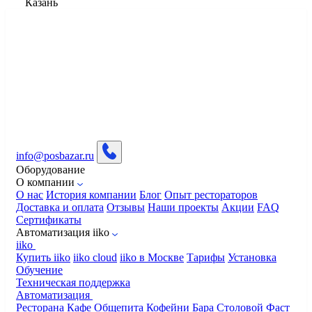
Казань
info@posbazar.ru
Оборудование
О компании
О нас
История компании
Блог
Опыт рестораторов
Доставка и оплата
Отзывы
Наши проекты
Акции
FAQ
Сертификаты
Автоматизация iiko
iiko
Купить iiko
iiko cloud
iiko в Москве
Тарифы
Установка
Обучение
Техническая поддержка
Автоматизация
Ресторана
Кафе
Общепита
Кофейни
Бара
Столовой
Фаст