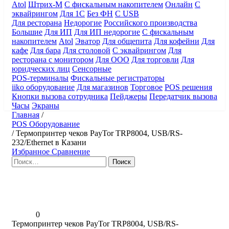
Atol
Штрих-М
С фискальным накопителем
Онлайн
С
эквайрингом
Для 1С
Без ФН
С USB
Для ресторана
Недорогие
Российского производства
Большие
Для ИП
Для ИП недорогие
С фискальным
накопителем
Atol
Эватор
Для общепита
Для кофейни
Для
кафе
Для бара
Для столовой
С эквайрингом
Для
ресторана с монитором
Для ООО
Для торговли
Для
юридческих лиц
Сенсорные
POS-терминалы
Фискальные регистраторы
iiko оборудование
Для магазинов
Торговое
POS решения
Кнопки вызова сотрудника
Пейджеры
Передатчик вызова
Часы
Экраны
Главная
/
POS Оборудование
/
Термопринтер чеков PayTor TRP8004, USB/RS-
232/Ethernet в Казани
Избранное
Сравнение
Найти:
0
Термопринтер чеков PayTor TRP8004, USB/RS-