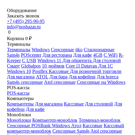
Оборудование
Заказать звонок
+7 (495) 295-90-95
info@posbazar.ru
0
Корзина
0
₽
Терминалы
Терминалы
Windows
Сенсорные
iiko
Стационарные
Sam4s
POScenter
Для ресторана
Для кафе
4GB
С WiFi
R-
Keeper
С USB
Windows 11
Для общепита
Для столовой
Смарт
Globalpos
10 дюймов
Core i3
Datavan
Для 1С
Windows 10
Posiflex
Кассовые
Для розничной торговли
Для магазина
ATOL
Для бара
Для кофейни
Для horeca
Sam4s сенсорные
Atol сенсорные
Сенсорные на Windows
POS-кассы
POS-кассы
Компьютеры
Компьютеры
Для магазина
Кассовые
Для столовой
Для
кофейни
Для кафе
Моноблоки
Моноблоки
Компьютер-моноблок
Терминал-моноблок
Сенсорные
POSBank
Windows
Атол
Кассовые
Кассовый
компьютер-моноблок
Сенсорные Sam4s
Atol сенсорные