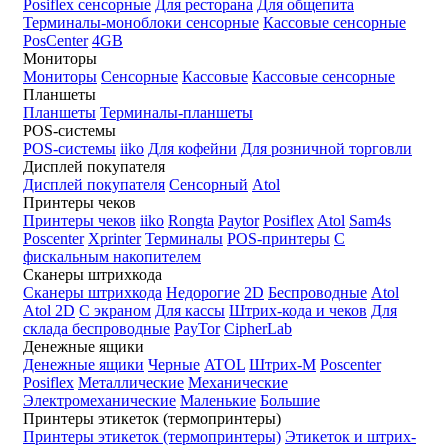
Posiflex сенсорные
Для ресторана
Для общепита
Терминалы-моноблоки сенсорные
Кассовые сенсорные
PosCenter
4GB
Мониторы
Мониторы
Сенсорные
Кассовые
Кассовые сенсорные
Планшеты
Планшеты
Терминалы-планшеты
POS-системы
POS-системы
iiko
Для кофейни
Для розничной торговли
Дисплей покупателя
Дисплей покупателя
Сенсорный
Atol
Принтеры чеков
Принтеры чеков
iiko
Rongta
Paytor
Posiflex
Atol
Sam4s
Poscenter
Xprinter
Терминалы
POS-принтеры
С
фискальным накопителем
Сканеры штрихкода
Сканеры штрихкода
Недорогие
2D
Беспроводные
Atol
Atol 2D
С экраном
Для кассы
Штрих-кода и чеков
Для
склада беспроводные
PayTor
CipherLab
Денежные ящики
Денежные ящики
Черные
ATOL
Штрих-М
Poscenter
Posiflex
Металлические
Механические
Электромеханические
Маленькие
Большие
Принтеры этикеток (термопринтеры)
Принтеры этикеток (термопринтеры)
Этикеток и штрих-