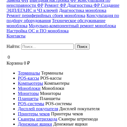
Замена ФН
Выездная настройка ФР
Консультация по
неисправности ФР
Ремонт ФР
Диагностика ФР
Создание
ЭЦП/ЕГАИС и ЧЗ ключей
Диагностика моноблока
Ремонт периферийных сбоев моноблока
Консультация по
подбору оборудования
Техническое обслуживание
моноблока
Модульно-компонентный ремонт моноблока
Настройка ОС и ПО моноблока
Контакты
Найти:
0
Корзина
0
₽
Терминалы
Терминалы
POS-кассы
POS-кассы
Компьютеры
Компьютеры
Моноблоки
Моноблоки
Мониторы
Мониторы
Планшеты
Планшеты
POS-системы
POS-системы
Дисплей покупателя
Дисплей покупателя
Принтеры чеков
Принтеры чеков
Сканеры штрихкода
Сканеры штрихкода
Денежные ящики
Денежные ящики