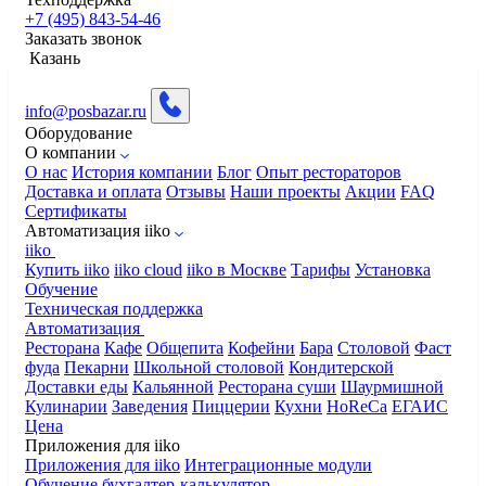
+7 (495) 843-54-46
Заказать звонок
Казань
info@posbazar.ru
Оборудование
О компании
О нас
История компании
Блог
Опыт рестораторов
Доставка и оплата
Отзывы
Наши проекты
Акции
FAQ
Сертификаты
Автоматизация iiko
iiko
Купить iiko
iiko cloud
iiko в Москве
Тарифы
Установка
Обучение
Техническая поддержка
Автоматизация
Ресторана
Кафе
Общепита
Кофейни
Бара
Столовой
Фаст
фуда
Пекарни
Школьной столовой
Кондитерской
Доставки еды
Кальянной
Ресторана суши
Шаурмишной
Кулинарии
Заведения
Пиццерии
Кухни
HoReCa
ЕГАИС
Цена
Приложения для iiko
Приложения для iiko
Интеграционные модули
Обучение бухгалтер-калькулятор