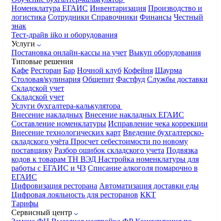
Номенклатура
ЕГАИС
Инвентаризация
Производство и
логистика
Сотрудники
Справочники
Финансы
Честный
знак
Тест-драйв iiko и оборудования
Услуги
Постановка онлайн-кассы на учет
Выкуп оборудования
Типовые решения
Кафе
Ресторан
Бар
Ночной клуб
Кофейня
Шаурма
Столовая/кулинария
Общепит
Фастфуд
Службы доставки
Складской учет
Складской учет
Услуги бухгалтера-калькулятора
Внесение накладных
Внесение накладных ЕГАИС
Составление номенклатуры
Исправление чека коррекции
Внесение технологических карт
Введение бухгалтерско-
складского учёта
Просчет себестоимости по новому
поставщику
Разбор ошибок складского учета
Подвязка
кодов к товарам ТН ВЭД
Настройка номенклатуры для
работы с ЕГАИС и ЧЗ
Списание алкоголя помарочно в
ЕГАИС
Цифровизация ресторана
Автоматизация доставки еды
Цифровая лояльность для ресторанов
ККТ
Тарифы
Сервисный центр