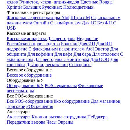
кодов
Этикеток, чеков, штрих-кодов
Цветные
Rongta
Xprinter
Больших
Рулонных
Полноцветных
Фискальные регистраторы
Фискальные регистраторы
Atol
Штрих-М
С фискальным
накопителем
Онлайн
С эквайрингом
Для 1С
Без ФН
С
USB
Кассовые аппараты
Кассовые аппараты
Для ресторана
Недорогие
Российского производства
Большие
Для ИП
Для ИП
недорогие
С фискальным накопителем
Atol
Эватор
Для
общепита
Для кофейни
Для кафе
Для бара
Для столовой
С
эквайрингом
Для ресторана с монитором
Для ООО
Для
торговли
Для юридческих лиц
Сенсорные
Весовое оборудование
Весовое оборудование
Оборудование Б/У
Оборудование Б/У
POS-терминалы
Фискальные
регистраторы
Все POS-оборудование
Все POS-оборудование
iiko оборудование
Для магазинов
Торговое
POS решения
Аксессуары
Аксессуары
Кнопки вызова сотрудника
Пейджеры
Передатчик вызова
Часы
Экраны