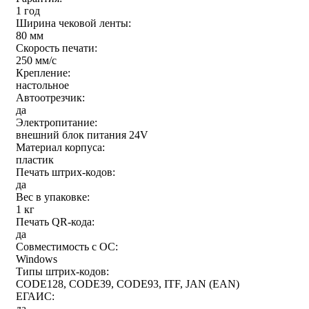
1 год
Ширина чековой ленты:
80 мм
Скорость печати:
250 мм/c
Крепление:
настольное
Автоотрезчик:
да
Электропитание:
внешний блок питания 24V
Материал корпуса:
пластик
Печать штрих-кодов:
да
Вес в упаковке:
1 кг
Печать QR-кода:
да
Совместимость с ОС:
Windows
Типы штрих-кодов:
CODE128, CODE39, CODE93, ITF, JAN (EAN)
ЕГАИС:
да