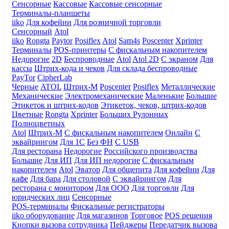
Сенсорные
Кассовые
Кассовые сенсорные
Терминалы-планшеты
iiko
Для кофейни
Для розничной торговли
Сенсорный
Atol
iiko
Rongta
Paytor
Posiflex
Atol
Sam4s
Poscenter
Xprinter
Терминалы
POS-принтеры
С фискальным накопителем
Недорогие
2D
Беспроводные
Atol
Atol 2D
С экраном
Для
кассы
Штрих-кода и чеков
Для склада беспроводные
PayTor
CipherLab
Черные
ATOL
Штрих-М
Poscenter
Posiflex
Металлические
Механические
Электромеханические
Маленькие
Большие
Этикеток и штрих-кодов
Этикеток, чеков, штрих-кодов
Цветные
Rongta
Xprinter
Больших
Рулонных
Полноцветных
Atol
Штрих-М
С фискальным накопителем
Онлайн
С
эквайрингом
Для 1С
Без ФН
С USB
Для ресторана
Недорогие
Российского производства
Большие
Для ИП
Для ИП недорогие
С фискальным
накопителем
Atol
Эватор
Для общепита
Для кофейни
Для
кафе
Для бара
Для столовой
С эквайрингом
Для
ресторана с монитором
Для ООО
Для торговли
Для
юридческих лиц
Сенсорные
POS-терминалы
Фискальные регистраторы
iiko оборудование
Для магазинов
Торговое
POS решения
Кнопки вызова сотрудника
Пейджеры
Передатчик вызова