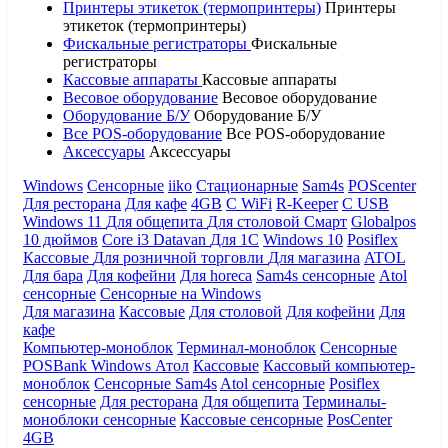
Принтеры этикеток (термопринтеры)
Принтеры
этикеток (термопринтеры)
Фискальные регистраторы
Фискальные
регистраторы
Кассовые аппараты
Кассовые аппараты
Весовое оборудование
Весовое оборудование
Оборудование Б/У
Оборудование Б/У
Все POS-оборудование
Все POS-оборудование
Аксессуары
Аксессуары
Windows
Сенсорные
iiko
Стационарные
Sam4s
POScenter
Для ресторана
Для кафе
4GB
С WiFi
R-Keeper
С USB
Windows 11
Для общепита
Для столовой
Смарт
Globalpos
10 дюймов
Core i3
Datavan
Для 1С
Windows 10
Posiflex
Кассовые
Для розничной торговли
Для магазина
ATOL
Для бара
Для кофейни
Для horeca
Sam4s сенсорные
Atol
сенсорные
Сенсорные на Windows
Для магазина
Кассовые
Для столовой
Для кофейни
Для
кафе
Компьютер-моноблок
Терминал-моноблок
Сенсорные
POSBank
Windows
Атол
Кассовые
Кассовый компьютер-
моноблок
Сенсорные Sam4s
Atol сенсорные
Posiflex
сенсорные
Для ресторана
Для общепита
Терминалы-
моноблоки сенсорные
Кассовые сенсорные
PosCenter
4GB