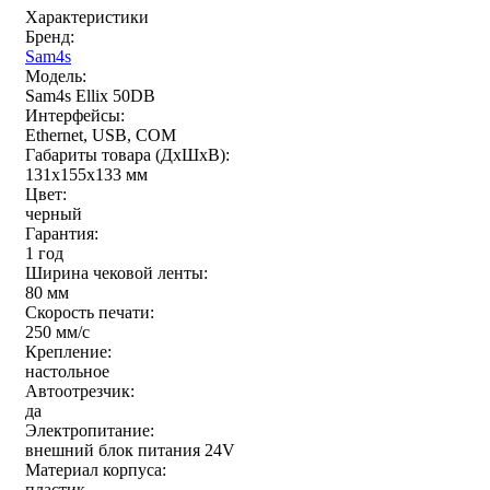
Характеристики
Бренд:
Sam4s
Модель:
Sam4s Ellix 50DB
Интерфейсы:
Ethernet, USB, COM
Габариты товара (ДxШxВ):
131x155x133 мм
Цвет:
черный
Гарантия:
1 год
Ширина чековой ленты:
80 мм
Скорость печати:
250 мм/c
Крепление:
настольное
Автоотрезчик:
да
Электропитание:
внешний блок питания 24V
Материал корпуса:
пластик