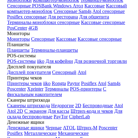
Моноблоки
Компьютер-моноблок
Терминал-моноблок
Сенсорные
POSBank
Windows
Атол
Кассовые
Кассовый
компьютер-моноблок
Сенсорные Sam4s
Atol сенсорные
Posiflex сенсорные
Для ресторана
Для общепита
Терминалы-моноблоки сенсорные
Кассовые сенсорные
PosCenter
4GB
Мониторы
Мониторы
Сенсорные
Кассовые
Кассовые сенсорные
Планшеты
Планшеты
Терминалы-планшеты
POS-системы
POS-системы
iiko
Для кофейни
Для розничной торговли
Дисплей покупателя
Дисплей покупателя
Сенсорный
Atol
Принтеры чеков
Принтеры чеков
iiko
Rongta
Paytor
Posiflex
Atol
Sam4s
Poscenter
Xprinter
Терминалы
POS-принтеры
С
фискальным накопителем
Сканеры штрихкода
Сканеры штрихкода
Недорогие
2D
Беспроводные
Atol
Atol 2D
С экраном
Для кассы
Штрих-кода и чеков
Для
склада беспроводные
PayTor
CipherLab
Денежные ящики
Денежные ящики
Черные
ATOL
Штрих-М
Poscenter
Posiflex
Металлические
Механические