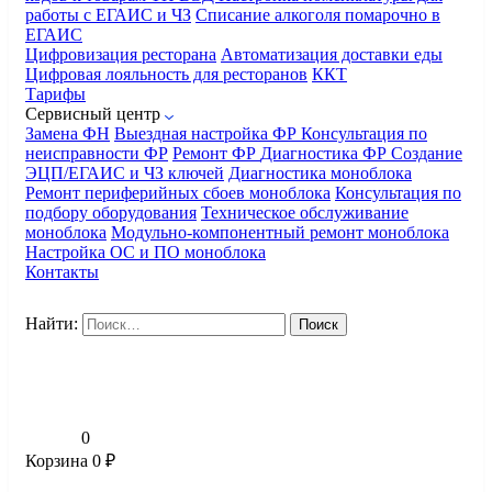
работы с ЕГАИС и ЧЗ
Списание алкоголя помарочно в
ЕГАИС
Цифровизация ресторана
Автоматизация доставки еды
Цифровая лояльность для ресторанов
ККТ
Тарифы
Сервисный центр
Замена ФН
Выездная настройка ФР
Консультация по
неисправности ФР
Ремонт ФР
Диагностика ФР
Создание
ЭЦП/ЕГАИС и ЧЗ ключей
Диагностика моноблока
Ремонт периферийных сбоев моноблока
Консультация по
подбору оборудования
Техническое обслуживание
моноблока
Модульно-компонентный ремонт моноблока
Настройка ОС и ПО моноблока
Контакты
Найти:
0
Корзина
0
₽