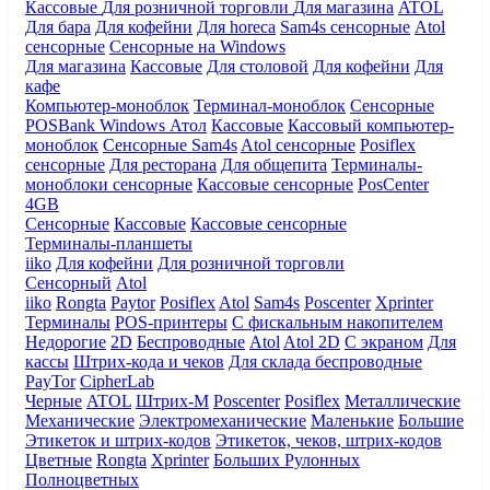
Кассовые
Для розничной торговли
Для магазина
ATOL
Для бара
Для кофейни
Для horeca
Sam4s сенсорные
Atol
сенсорные
Сенсорные на Windows
Для магазина
Кассовые
Для столовой
Для кофейни
Для
кафе
Компьютер-моноблок
Терминал-моноблок
Сенсорные
POSBank
Windows
Атол
Кассовые
Кассовый компьютер-
моноблок
Сенсорные Sam4s
Atol сенсорные
Posiflex
сенсорные
Для ресторана
Для общепита
Терминалы-
моноблоки сенсорные
Кассовые сенсорные
PosCenter
4GB
Сенсорные
Кассовые
Кассовые сенсорные
Терминалы-планшеты
iiko
Для кофейни
Для розничной торговли
Сенсорный
Atol
iiko
Rongta
Paytor
Posiflex
Atol
Sam4s
Poscenter
Xprinter
Терминалы
POS-принтеры
С фискальным накопителем
Недорогие
2D
Беспроводные
Atol
Atol 2D
С экраном
Для
кассы
Штрих-кода и чеков
Для склада беспроводные
PayTor
CipherLab
Черные
ATOL
Штрих-М
Poscenter
Posiflex
Металлические
Механические
Электромеханические
Маленькие
Большие
Этикеток и штрих-кодов
Этикеток, чеков, штрих-кодов
Цветные
Rongta
Xprinter
Больших
Рулонных
Полноцветных