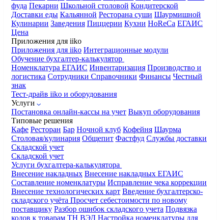
фуда
Пекарни
Школьной столовой
Кондитерской
Доставки еды
Кальянной
Ресторана суши
Шаурмишной
Кулинарии
Заведения
Пиццерии
Кухни
HoReCa
ЕГАИС
Цена
Приложения для iiko
Приложения для iiko
Интеграционные модули
Обучение бухгалтер-калькулятор
Номенклатура
ЕГАИС
Инвентаризация
Производство и
логистика
Сотрудники
Справочники
Финансы
Честный
знак
Тест-драйв iiko и оборудования
Услуги
Постановка онлайн-кассы на учет
Выкуп оборудования
Типовые решения
Кафе
Ресторан
Бар
Ночной клуб
Кофейня
Шаурма
Столовая/кулинария
Общепит
Фастфуд
Службы доставки
Складской учет
Складской учет
Услуги бухгалтера-калькулятора
Внесение накладных
Внесение накладных ЕГАИС
Составление номенклатуры
Исправление чека коррекции
Внесение технологических карт
Введение бухгалтерско-
складского учёта
Просчет себестоимости по новому
поставщику
Разбор ошибок складского учета
Подвязка
кодов к товарам ТН ВЭД
Настройка номенклатуры для