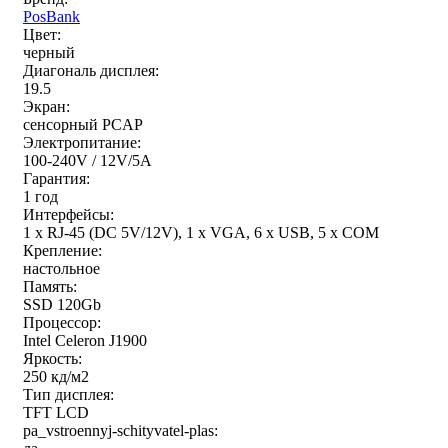
PosBank
Цвет:
черный
Диагональ дисплея:
19.5
Экран:
сенсорный PCAP
Электропитание:
100-240V / 12V/5A
Гарантия:
1 год
Интерфейсы:
1 x RJ-45 (DC 5V/12V), 1 x VGA, 6 x USB, 5 х COM
Крепление:
настольное
Память:
SSD 120Gb
Процессор:
Intel Celeron J1900
Яркость:
250 кд/м2
Тип дисплея:
TFT LCD
pa_vstroennyj-schityvatel-plas: