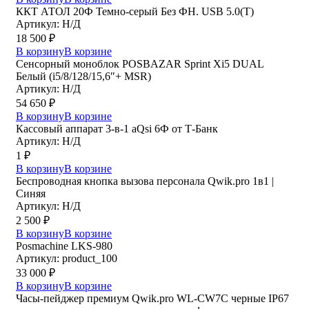
ККТ АТОЛ 20Ф Темно-серый Без ФН. USB 5.0(Т)
Артикул: Н/Д
18 500
₽
В корзину
В корзине
Сенсорный моноблок POSBAZAR Sprint Хi5 DUAL
Белый (i5/8/128/15,6″+ MSR)
Артикул: Н/Д
54 650
₽
В корзину
В корзине
Кассовый аппарат 3-в-1 aQsi 6Ф от Т-Банк
Артикул: Н/Д
1
₽
В корзину
В корзине
Беспроводная кнопка вызова персонала Qwik.pro 1в1 |
Cиняя
Артикул: Н/Д
2 500
₽
В корзину
В корзине
Posmaсhine LKS-980
Артикул: product_100
33 000
₽
В корзину
В корзине
Часы-пейджер премиум Qwik.pro WL-CW7C черные IP67