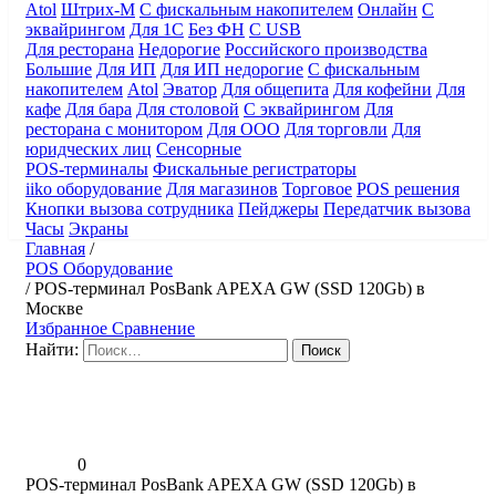
Atol
Штрих-М
С фискальным накопителем
Онлайн
С
эквайрингом
Для 1С
Без ФН
С USB
Для ресторана
Недорогие
Российского производства
Большие
Для ИП
Для ИП недорогие
С фискальным
накопителем
Atol
Эватор
Для общепита
Для кофейни
Для
кафе
Для бара
Для столовой
С эквайрингом
Для
ресторана с монитором
Для ООО
Для торговли
Для
юридческих лиц
Сенсорные
POS-терминалы
Фискальные регистраторы
iiko оборудование
Для магазинов
Торговое
POS решения
Кнопки вызова сотрудника
Пейджеры
Передатчик вызова
Часы
Экраны
Главная
/
POS Оборудование
/
POS-терминал PosBank APEXA GW (SSD 120Gb) в
Москве
Избранное
Сравнение
Найти:
0
POS-терминал PosBank APEXA GW (SSD 120Gb) в