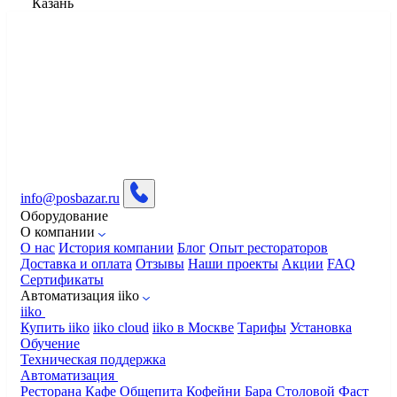
Казань
info@posbazar.ru
Оборудование
О компании
О нас
История компании
Блог
Опыт рестораторов
Доставка и оплата
Отзывы
Наши проекты
Акции
FAQ
Сертификаты
Автоматизация iiko
iiko
Купить iiko
iiko cloud
iiko в Москве
Тарифы
Установка
Обучение
Техническая поддержка
Автоматизация
Ресторана
Кафе
Общепита
Кофейни
Бара
Столовой
Фаст