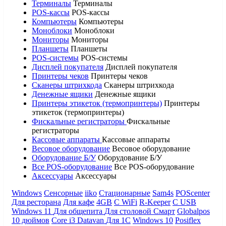
Терминалы
Терминалы
POS-кассы
POS-кассы
Компьютеры
Компьютеры
Моноблоки
Моноблоки
Мониторы
Мониторы
Планшеты
Планшеты
POS-системы
POS-системы
Дисплей покупателя
Дисплей покупателя
Принтеры чеков
Принтеры чеков
Сканеры штрихкода
Сканеры штрихкода
Денежные ящики
Денежные ящики
Принтеры этикеток (термопринтеры)
Принтеры
этикеток (термопринтеры)
Фискальные регистраторы
Фискальные
регистраторы
Кассовые аппараты
Кассовые аппараты
Весовое оборудование
Весовое оборудование
Оборудование Б/У
Оборудование Б/У
Все POS-оборудование
Все POS-оборудование
Аксессуары
Аксессуары
Windows
Сенсорные
iiko
Стационарные
Sam4s
POScenter
Для ресторана
Для кафе
4GB
С WiFi
R-Keeper
С USB
Windows 11
Для общепита
Для столовой
Смарт
Globalpos
10 дюймов
Core i3
Datavan
Для 1С
Windows 10
Posiflex