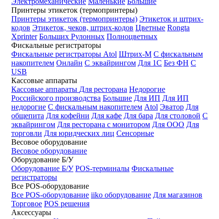
Электромеханические
Маленькие
Большие
Принтеры этикеток (термопринтеры)
Принтеры этикеток (термопринтеры)
Этикеток и штрих-
кодов
Этикеток, чеков, штрих-кодов
Цветные
Rongta
Xprinter
Больших
Рулонных
Полноцветных
Фискальные регистраторы
Фискальные регистраторы
Atol
Штрих-М
С фискальным
накопителем
Онлайн
С эквайрингом
Для 1С
Без ФН
С
USB
Кассовые аппараты
Кассовые аппараты
Для ресторана
Недорогие
Российского производства
Большие
Для ИП
Для ИП
недорогие
С фискальным накопителем
Atol
Эватор
Для
общепита
Для кофейни
Для кафе
Для бара
Для столовой
С
эквайрингом
Для ресторана с монитором
Для ООО
Для
торговли
Для юридческих лиц
Сенсорные
Весовое оборудование
Весовое оборудование
Оборудование Б/У
Оборудование Б/У
POS-терминалы
Фискальные
регистраторы
Все POS-оборудование
Все POS-оборудование
iiko оборудование
Для магазинов
Торговое
POS решения
Аксессуары