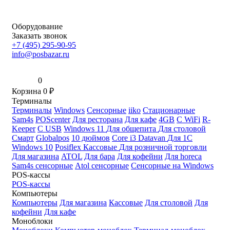
Оборудование
Заказать звонок
+7 (495) 295-90-95
info@posbazar.ru
0
Корзина
0
₽
Терминалы
Терминалы
Windows
Сенсорные
iiko
Стационарные
Sam4s
POScenter
Для ресторана
Для кафе
4GB
С WiFi
R-
Keeper
С USB
Windows 11
Для общепита
Для столовой
Смарт
Globalpos
10 дюймов
Core i3
Datavan
Для 1С
Windows 10
Posiflex
Кассовые
Для розничной торговли
Для магазина
ATOL
Для бара
Для кофейни
Для horeca
Sam4s сенсорные
Atol сенсорные
Сенсорные на Windows
POS-кассы
POS-кассы
Компьютеры
Компьютеры
Для магазина
Кассовые
Для столовой
Для
кофейни
Для кафе
Моноблоки