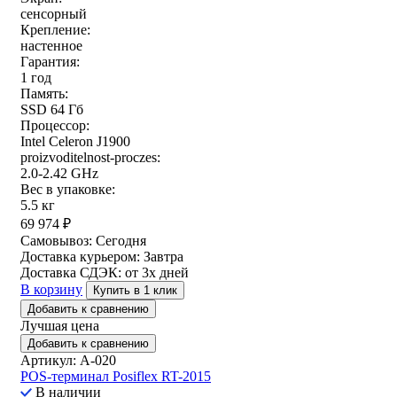
сенсорный
Крепление:
настенное
Гарантия:
1 год
Память:
SSD 64 Гб
Процессор:
Intel Celeron J1900
proizvoditelnost-proczes:
2.0-2.42 GHz
Вес в упаковке:
5.5 кг
69 974
₽
Самовывоз:
Сегодня
Доставка курьером:
Завтра
Доставка СДЭК:
от 3х дней
В корзину
Купить в 1 клик
Добавить к сравнению
Лучшая цена
Добавить к сравнению
Артикул: A-020
POS-терминал Posiflex RT-2015
В наличии