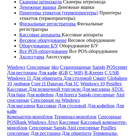
Сканеры штрихкода
Сканеры штрихкода
Денежные ящики
Денежные ящики
Принтеры этикеток (термопринтеры)
Принтеры
этикеток (термопринтеры)
Фискальные регистраторы
Фискальные
регистраторы
Кассовые аппараты
Кассовые аппараты
Весовое оборудование
Весовое оборудование
Оборудование Б/У
Оборудование Б/У
Все POS-оборудование
Все POS-оборудование
Аксессуары
Аксессуары
Windows
Сенсорные
iiko
Стационарные
Sam4s
POScenter
Для ресторана
Для кафе
4GB
С WiFi
R-Keeper
С USB
Windows 11
Для общепита
Для столовой
Смарт
Globalpos
10 дюймов
Core i3
Datavan
Для 1С
Windows 10
Posiflex
Кассовые
Для розничной торговли
Для магазина
ATOL
Для бара
Для кофейни
Для horeca
Sam4s сенсорные
Atol
сенсорные
Сенсорные на Windows
Для магазина
Кассовые
Для столовой
Для кофейни
Для
кафе
Компьютер-моноблок
Терминал-моноблок
Сенсорные
POSBank
Windows
Атол
Кассовые
Кассовый компьютер-
моноблок
Сенсорные Sam4s
Atol сенсорные
Posiflex
сенсорные
Для ресторана
Для общепита
Терминалы-