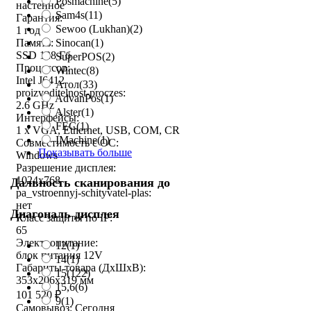
Posmachine
(5)
настенное
Sam4s
(11)
Гарантия:
Sewoo (Lukhan)
(2)
1 год
Sinocan
(1)
Память:
SSD 128 Гб
SuperPOS
(2)
Процессор:
Wintec
(8)
Intel J6412
Атол
(33)
proizvoditelnost-proczes:
AdvanPos
(1)
2.6 GHz
Alster
(1)
Интерфейсы:
FEC
(1)
1 x VGA, Ethernet, USB, COM, CR
IMachine
(1)
Совместимость с ОС:
Показывать больше
Windows
Разрешение дисплея:
1024x768
Дальность сканирования до
pa_vstroennyj-schityvatel-plas:
нет
Диагональ дисплея
Класс защиты по IP:
65
Электропитание:
12
(1)
блок питания 12V
14
(1)
Габариты товара (ДxШxВ):
15
(122)
353x206x319 мм
15,6
(6)
101 520
₽
9
(1)
Самовывоз:
Сегодня