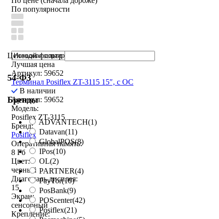
По цене (сначала дороже)
По популярности
Ценовой фильтр
Лучшая цена
Артикул: 59652
54-ФЗ
Терминал Posiflex ZT-3115 15″, с ОС
В наличии
Бренды
Артикул: 59652
Модель:
Posiflex ZT-3115
ADVANTECH
(1)
Бренд:
Datavan
(11)
Posiflex
GlobalPOS
(8)
Оперативная память:
IPos
(10)
8 Гб
OL
(2)
Цвет:
черный
PARTNER
(4)
Диагональ дисплея:
PayTor
(10)
15
PosBank
(9)
Экран:
POScenter
(42)
сенсорный
Posiflex
(21)
Крепление: