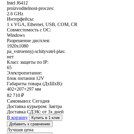
Intel J6412
proizvoditelnost-proczes:
2.6 GHz
Интерфейсы:
1 x VGA, Ethernet, USB, COM, CR
Совместимость с ОС:
Windows
Разрешение дисплея:
1920x1080
pa_vstroennyj-schityvatel-plas:
нет
Класс защиты по IP:
65
Электропитание:
блок питания 12V
Габариты товара (ДxШxВ):
402×207×297 мм
82 710
₽
Самовывоз:
Сегодня
Доставка курьером:
Завтра
Доставка СДЭК:
от 3х дней
В корзину
Купить в 1 клик
Добавить к сравнению
Лучшая цена