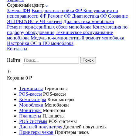
Сервисный центр
Замена ФН
Выездная настройка ФР
Консультация по
неисправности ФР
Ремонт ФР
Диагностика ФР
Создание
ЭЦП/ЕГАИС и ЧЗ ключей
Диагностика моноблока
Ремонт периферийных сбоев моноблока
Консультация по
подбору оборудования
Техническое обслуживание
моноблока
Модульно-компонентный ремонт моноблока
Настройка ОС и ПО моноблока
Контакты
Найти:
0
Корзина
0
₽
Терминалы
Терминалы
POS-кассы
POS-кассы
Компьютеры
Компьютеры
Моноблоки
Моноблоки
Мониторы
Мониторы
Планшеты
Планшеты
POS-системы
POS-системы
Дисплей покупателя
Дисплей покупателя
Принтеры чеков
Принтеры чеков