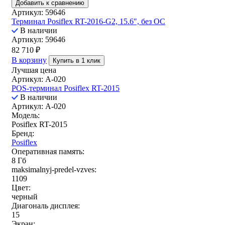
Добавить к сравнению
Артикул: 59646
Терминал Posiflex RT-2016-G2, 15.6″, без ОС
В наличии
Артикул: 59646
82 710
₽
В корзину
Купить в 1 клик
Лучшая цена
Артикул: A-020
POS-терминал Posiflex RT-2015
В наличии
Артикул: A-020
Модель:
Posiflex RT-2015
Бренд:
Posiflex
Оперативная память:
8 Гб
maksimalnyj-predel-vzves:
1109
Цвет:
черный
Диагональ дисплея:
15
Экран: