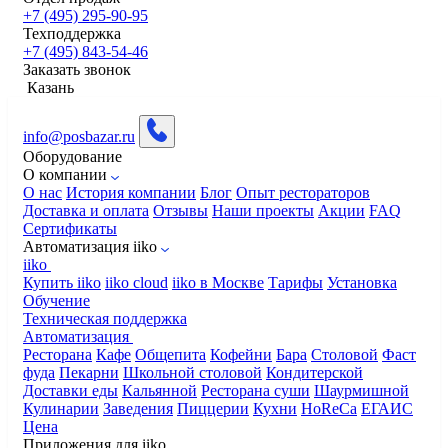
+7 (495) 295-90-95
Техподдержка
+7 (495) 843-54-46
Заказать звонок
Казань
info@posbazar.ru
Оборудование
О компании
О нас
История компании
Блог
Опыт рестораторов
Доставка и оплата
Отзывы
Наши проекты
Акции
FAQ
Сертификаты
Автоматизация iiko
iiko
Купить iiko
iiko cloud
iiko в Москве
Тарифы
Установка
Обучение
Техническая поддержка
Автоматизация
Ресторана
Кафе
Общепита
Кофейни
Бара
Столовой
Фаст
фуда
Пекарни
Школьной столовой
Кондитерской
Доставки еды
Кальянной
Ресторана суши
Шаурмишной
Кулинарии
Заведения
Пиццерии
Кухни
HoReCa
ЕГАИС
Цена
Приложения для iiko