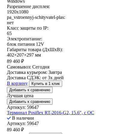
Windows
Разрешение дисплея:
1920x1080
pa_vstroennyj-schityvatel-plas:
нет
Класс защиты по IP:
65
Электропитание:
блок питания 12V
Габариты товара (ДxШxВ):
402×207×297 мм
89 460
₽
Самовывоз:
Сегодня
Доставка курьером:
Завтра
Доставка СДЭК:
от 3х дней
В корзину
Купить в 1 клик
Добавить к сравнению
Лучшая цена
Добавить к сравнению
Артикул: 59647
Терминал Posiflex RT-2016-G2, 15.6″, с ОС
В наличии
Артикул: 59647
89 460
₽