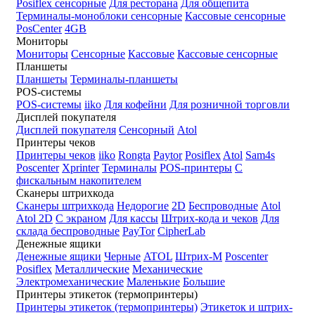
Posiflex сенсорные
Для ресторана
Для общепита
Терминалы-моноблоки сенсорные
Кассовые сенсорные
PosCenter
4GB
Мониторы
Мониторы
Сенсорные
Кассовые
Кассовые сенсорные
Планшеты
Планшеты
Терминалы-планшеты
POS-системы
POS-системы
iiko
Для кофейни
Для розничной торговли
Дисплей покупателя
Дисплей покупателя
Сенсорный
Atol
Принтеры чеков
Принтеры чеков
iiko
Rongta
Paytor
Posiflex
Atol
Sam4s
Poscenter
Xprinter
Терминалы
POS-принтеры
С
фискальным накопителем
Сканеры штрихкода
Сканеры штрихкода
Недорогие
2D
Беспроводные
Atol
Atol 2D
С экраном
Для кассы
Штрих-кода и чеков
Для
склада беспроводные
PayTor
CipherLab
Денежные ящики
Денежные ящики
Черные
ATOL
Штрих-М
Poscenter
Posiflex
Металлические
Механические
Электромеханические
Маленькие
Большие
Принтеры этикеток (термопринтеры)
Принтеры этикеток (термопринтеры)
Этикеток и штрих-