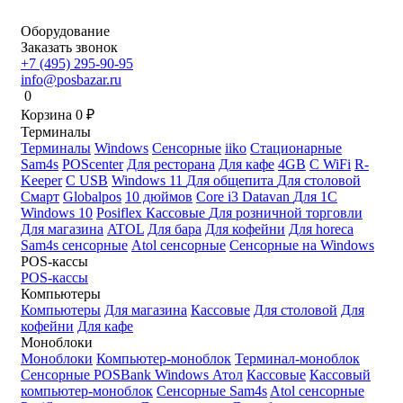
Оборудование
Заказать звонок
+7 (495) 295-90-95
info@posbazar.ru
0
Корзина
0
₽
Терминалы
Терминалы
Windows
Сенсорные
iiko
Стационарные
Sam4s
POScenter
Для ресторана
Для кафе
4GB
С WiFi
R-
Keeper
С USB
Windows 11
Для общепита
Для столовой
Смарт
Globalpos
10 дюймов
Core i3
Datavan
Для 1С
Windows 10
Posiflex
Кассовые
Для розничной торговли
Для магазина
ATOL
Для бара
Для кофейни
Для horeca
Sam4s сенсорные
Atol сенсорные
Сенсорные на Windows
POS-кассы
POS-кассы
Компьютеры
Компьютеры
Для магазина
Кассовые
Для столовой
Для
кофейни
Для кафе
Моноблоки
Моноблоки
Компьютер-моноблок
Терминал-моноблок
Сенсорные
POSBank
Windows
Атол
Кассовые
Кассовый
компьютер-моноблок
Сенсорные Sam4s
Atol сенсорные