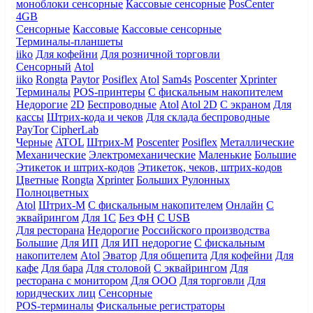
моноблоки сенсорные
Кассовые сенсорные
PosCenter
4GB
Сенсорные
Кассовые
Кассовые сенсорные
Терминалы-планшеты
iiko
Для кофейни
Для розничной торговли
Сенсорный
Atol
iiko
Rongta
Paytor
Posiflex
Atol
Sam4s
Poscenter
Xprinter
Терминалы
POS-принтеры
С фискальным накопителем
Недорогие
2D
Беспроводные
Atol
Atol 2D
С экраном
Для
кассы
Штрих-кода и чеков
Для склада беспроводные
PayTor
CipherLab
Черные
ATOL
Штрих-М
Poscenter
Posiflex
Металлические
Механические
Электромеханические
Маленькие
Большие
Этикеток и штрих-кодов
Этикеток, чеков, штрих-кодов
Цветные
Rongta
Xprinter
Больших
Рулонных
Полноцветных
Atol
Штрих-М
С фискальным накопителем
Онлайн
С
эквайрингом
Для 1С
Без ФН
С USB
Для ресторана
Недорогие
Российского производства
Большие
Для ИП
Для ИП недорогие
С фискальным
накопителем
Atol
Эватор
Для общепита
Для кофейни
Для
кафе
Для бара
Для столовой
С эквайрингом
Для
ресторана с монитором
Для ООО
Для торговли
Для
юридческих лиц
Сенсорные
POS-терминалы
Фискальные регистраторы