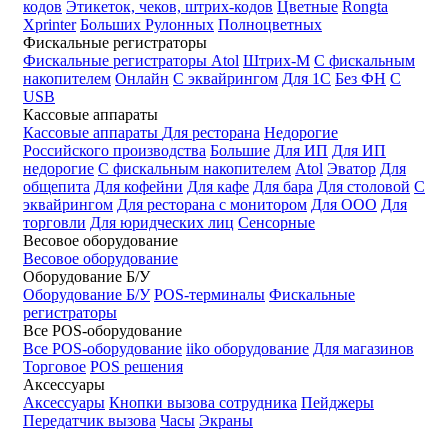
кодов
Этикеток, чеков, штрих-кодов
Цветные
Rongta
Xprinter
Больших
Рулонных
Полноцветных
Фискальные регистраторы
Фискальные регистраторы
Atol
Штрих-М
С фискальным
накопителем
Онлайн
С эквайрингом
Для 1С
Без ФН
С
USB
Кассовые аппараты
Кассовые аппараты
Для ресторана
Недорогие
Российского производства
Большие
Для ИП
Для ИП
недорогие
С фискальным накопителем
Atol
Эватор
Для
общепита
Для кофейни
Для кафе
Для бара
Для столовой
С
эквайрингом
Для ресторана с монитором
Для ООО
Для
торговли
Для юридческих лиц
Сенсорные
Весовое оборудование
Весовое оборудование
Оборудование Б/У
Оборудование Б/У
POS-терминалы
Фискальные
регистраторы
Все POS-оборудование
Все POS-оборудование
iiko оборудование
Для магазинов
Торговое
POS решения
Аксессуары
Аксессуары
Кнопки вызова сотрудника
Пейджеры
Передатчик вызова
Часы
Экраны