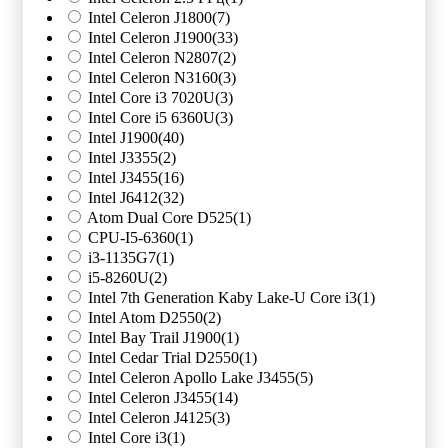
Intel Celeron J1800
(7)
Intel Celeron J1900
(33)
Intel Celeron N2807
(2)
Intel Celeron N3160
(3)
Intel Core i3 7020U
(3)
Intel Core i5 6360U
(3)
Intel J1900
(40)
Intel J3355
(2)
Intel J3455
(16)
Intel J6412
(32)
Atom Dual Core D525
(1)
CPU-I5-6360
(1)
i3-1135G7
(1)
i5-8260U
(2)
Intel 7th Generation Kaby Lake-U Core i3
(1)
Intel Atom D2550
(2)
Intel Bay Trail J1900
(1)
Intel Cedar Trial D2550
(1)
Intel Celeron Apollo Lake J3455
(5)
Intel Celeron J3455
(14)
Intel Celeron J4125
(3)
Intel Core i3
(1)