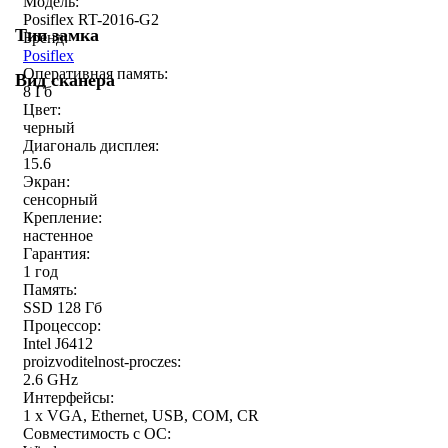
Модель:
Posiflex RT-2016-G2
Тип замка
Бренд:
Posiflex
Оперативная память:
Вид сканера
8 Гб
Цвет:
черный
Диагональ дисплея:
15.6
Экран:
сенсорный
Крепление:
настенное
Гарантия:
1 год
Память:
SSD 128 Гб
Процессор:
Intel J6412
proizvoditelnost-proczes:
2.6 GHz
Интерфейсы:
1 x VGA, Ethernet, USB, COM, CR
Совместимость с ОС: