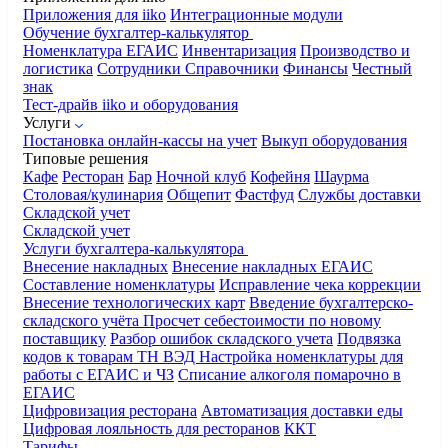
Приложения для iiko
Интеграционные модули
Обучение бухгалтер-калькулятор
Номенклатура
ЕГАИС
Инвентаризация
Производство и
логистика
Сотрудники
Справочники
Финансы
Честный
знак
Тест-драйв iiko и оборудования
Услуги
Постановка онлайн-кассы на учет
Выкуп оборудования
Типовые решения
Кафе
Ресторан
Бар
Ночной клуб
Кофейня
Шаурма
Столовая/кулинария
Общепит
Фастфуд
Службы доставки
Складской учет
Складской учет
Услуги бухгалтера-калькулятора
Внесение накладных
Внесение накладных ЕГАИС
Составление номенклатуры
Исправление чека коррекции
Внесение технологических карт
Введение бухгалтерско-
складского учёта
Просчет себестоимости по новому
поставщику
Разбор ошибок складского учета
Подвязка
кодов к товарам ТН ВЭД
Настройка номенклатуры для
работы с ЕГАИС и ЧЗ
Списание алкоголя помарочно в
ЕГАИС
Цифровизация ресторана
Автоматизация доставки еды
Цифровая лояльность для ресторанов
ККТ
Тарифы