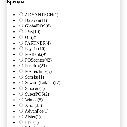
Бренды
ADVANTECH
(1)
Datavan
(11)
GlobalPOS
(8)
IPos
(10)
OL
(2)
PARTNER
(4)
PayTor
(10)
PosBank
(9)
POScenter
(42)
Posiflex
(21)
Posmachine
(5)
Sam4s
(11)
Sewoo (Lukhan)
(2)
Sinocan
(1)
SuperPOS
(2)
Wintec
(8)
Атол
(33)
AdvanPos
(1)
Alster
(1)
FEC
(1)