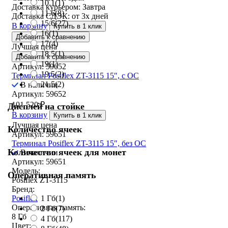
10.1
(1)
Доставка курьером:
Завтра
11.6
(8)
Доставка СДЭК:
от 3х дней
15.6
(27)
В корзину
Купить в 1 клик
16
(1)
Добавить к сравнению
17
(4)
Лучшая цена
18.5
(1)
Добавить к сравнению
19
(1)
Артикул: 59652
19.5
(2)
Терминал Posiflex ZT-3115 15″, с ОС
21.5
(2)
В наличии
Артикул: 59652
101 520
₽
Дисплей на стойке
В корзину
Купить в 1 клик
Лучшая цена
Количество ячеек
Артикул: 59651
Терминал Posiflex ZT-3115 15″, без ОС
Количество ячеек для монет
В наличии
Артикул: 59651
Модель:
Оперативная память
Posiflex ZT-3115
Бренд:
1 Гб
(1)
Posiflex
Оперативная память:
2 Гб
(7)
8 Гб
4 Гб
(117)
Цвет: