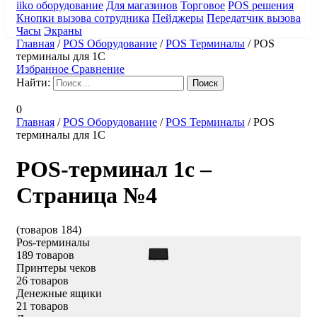
iiko оборудование
Для магазинов
Торговое
POS решения
Кнопки вызова сотрудника
Пейджеры
Передатчик вызова
Часы
Экраны
Главная
/
POS Оборудование
/
POS Терминалы
/
POS
терминалы для 1С
Избранное
Сравнение
Найти:
0
Главная
/
POS Оборудование
/
POS Терминалы
/
POS
терминалы для 1С
POS-терминал 1с –
Страница №4
(товаров 184)
Pos-терминалы
189 товаров
Принтеры чеков
26 товаров
Денежные ящики
21 товаров