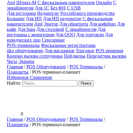
Atol
Штрих-М
С фискальным накопителем
Онлайн
С
эквайрингом
Для 1С
Без ФН
С USB
Для ресторана
Недорогие
Российского производства
Большие
Для ИП
Для ИП недорогие
С фискальным
накопителем
Atol
Эватор
Для общепита
Для кофейни
Для
кафе
Для бара
Для столовой
С эквайрингом
Для
ресторана с монитором
Для ООО
Для торговли
Для
юридческих лиц
Сенсорные
POS-терминалы
Фискальные регистраторы
iiko оборудование
Для магазинов
Торговое
POS решения
Кнопки вызова сотрудника
Пейджеры
Передатчик вызова
Часы
Экраны
Главная
/
POS Оборудование
/
POS Терминалы
/
Планшеты
/
POS терминал-планшет
Избранное
Сравнение
Найти:
0
Главная
/
POS Оборудование
/
POS Терминалы
/
Планшеты
/
POS терминал-планшет