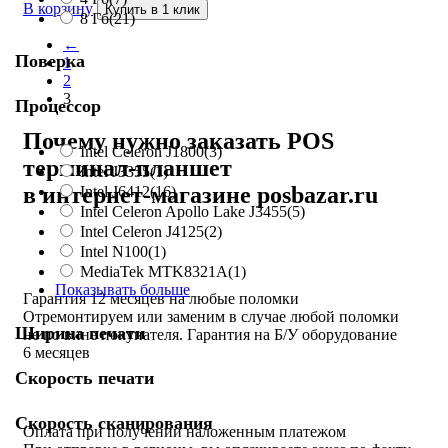
В корзину
Купить в 1 клик
8 Гб
(21)
←
Поверка
1
2
3
Процессор
Почему нужно заказать POS
Intel Celeron J1800
(3)
терминал-планшет
Intel J3355
(1)
в интернет-магазине posbazar.ru
Intel J6412
(16)
Intel Celeron Apollo Lake J3455
(5)
Intel Celeron J4125
(2)
Intel N100
(1)
MediaTek MTK8321A
(1)
Показывать больше
Гарантия 12 месяцев на любые поломки
Отремонтируем или заменим в случае любой поломки
Ширина печати
не по вине покупателя. Гарантия на Б/У оборудование
6 месяцев
Скорость печати
Скорость сканирования
Оплата при получении наложенным платежом