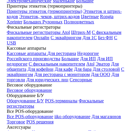
Электромеханические
Маленькие
Большие
Принтеры этикеток (термопринтеры)
Принтеры этикеток (термопринтеры)
Этикеток и штрих-
кодов
Этикеток, чеков, штрих-кодов
Цветные
Rongta
Xprinter
Больших
Рулонных
Полноцветных
Фискальные регистраторы
Фискальные регистраторы
Atol
Штрих-М
С фискальным
накопителем
Онлайн
С эквайрингом
Для 1С
Без ФН
С
USB
Кассовые аппараты
Кассовые аппараты
Для ресторана
Недорогие
Российского производства
Большие
Для ИП
Для ИП
недорогие
С фискальным накопителем
Atol
Эватор
Для
общепита
Для кофейни
Для кафе
Для бара
Для столовой
С
эквайрингом
Для ресторана с монитором
Для ООО
Для
торговли
Для юридческих лиц
Сенсорные
Весовое оборудование
Весовое оборудование
Оборудование Б/У
Оборудование Б/У
POS-терминалы
Фискальные
регистраторы
Все POS-оборудование
Все POS-оборудование
iiko оборудование
Для магазинов
Торговое
POS решения
Аксессуары