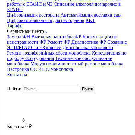
работы с ЕГАИС и ЧЗ
Списание алкоголя помарочно в
ЕГАИС
Цифровизация ресторана
Автоматизация доставки еды
Цифровая лояльность для ресторанов
ККТ
Тарифы
Сервисный центр
Замена ФН
Выездная настройка ФР
Консультация по
неисправности ФР
Ремонт ФР
Диагностика ФР
Создание
ЭЦП/ЕГАИС и ЧЗ ключей
Диагностика моноблока
Ремонт периферийных сбоев моноблока
Консультация по
подбору оборудования
Техническое обслуживание
моноблока
Модульно-компонентный ремонт моноблока
Настройка ОС и ПО моноблока
Контакты
Найти:
0
Корзина
0
₽