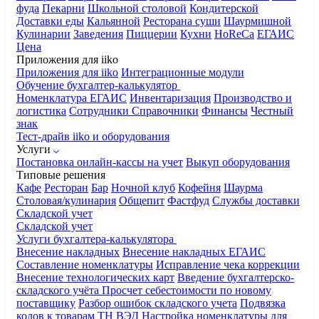
фуда
Пекарни
Школьной столовой
Кондитерской
Доставки еды
Кальянной
Ресторана суши
Шаурмишной
Кулинарии
Заведения
Пиццерии
Кухни
HoReCa
ЕГАИС
Цена
Приложения для iiko
Приложения для iiko
Интеграционные модули
Обучение бухгалтер-калькулятор
Номенклатура
ЕГАИС
Инвентаризация
Производство и
логистика
Сотрудники
Справочники
Финансы
Честный
знак
Тест-драйв iiko и оборудования
Услуги
Постановка онлайн-кассы на учет
Выкуп оборудования
Типовые решения
Кафе
Ресторан
Бар
Ночной клуб
Кофейня
Шаурма
Столовая/кулинария
Общепит
Фастфуд
Службы доставки
Складской учет
Складской учет
Услуги бухгалтера-калькулятора
Внесение накладных
Внесение накладных ЕГАИС
Составление номенклатуры
Исправление чека коррекции
Внесение технологических карт
Введение бухгалтерско-
складского учёта
Просчет себестоимости по новому
поставщику
Разбор ошибок складского учета
Подвязка
кодов к товарам ТН ВЭД
Настройка номенклатуры для