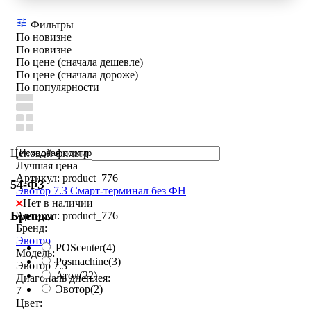
Фильтры
По новизне
По новизне
По цене (сначала дешевле)
По цене (сначала дороже)
По популярности
Ценовой фильтр
Лучшая цена
Артикул: product_776
54-ФЗ
Эвотор 7.3 Смарт-терминал без ФН
Нет в наличии
Бренды
Артикул: product_776
Бренд:
Эвотор
POScenter
(4)
Модель:
Posmachine
(3)
Эвотор 7.3
Атол
(22)
Диагональ дисплея:
Эвотор
(2)
7
Цвет: