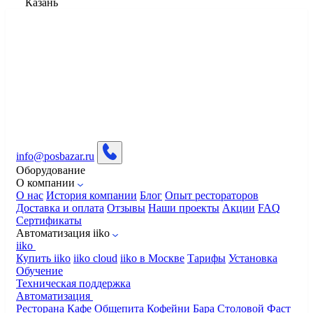
Казань
info@posbazar.ru
Оборудование
О компании
О нас
История компании
Блог
Опыт рестораторов
Доставка и оплата
Отзывы
Наши проекты
Акции
FAQ
Сертификаты
Автоматизация iiko
iiko
Купить iiko
iiko cloud
iiko в Москве
Тарифы
Установка
Обучение
Техническая поддержка
Автоматизация
Ресторана
Кафе
Общепита
Кофейни
Бара
Столовой
Фаст