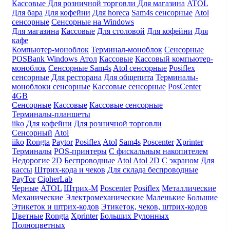
Кассовые
Для розничной торговли
Для магазина
ATOL
Для бара
Для кофейни
Для horeca
Sam4s сенсорные
Atol
сенсорные
Сенсорные на Windows
Для магазина
Кассовые
Для столовой
Для кофейни
Для
кафе
Компьютер-моноблок
Терминал-моноблок
Сенсорные
POSBank
Windows
Атол
Кассовые
Кассовый компьютер-
моноблок
Сенсорные Sam4s
Atol сенсорные
Posiflex
сенсорные
Для ресторана
Для общепита
Терминалы-
моноблоки сенсорные
Кассовые сенсорные
PosCenter
4GB
Сенсорные
Кассовые
Кассовые сенсорные
Терминалы-планшеты
iiko
Для кофейни
Для розничной торговли
Сенсорный
Atol
iiko
Rongta
Paytor
Posiflex
Atol
Sam4s
Poscenter
Xprinter
Терминалы
POS-принтеры
С фискальным накопителем
Недорогие
2D
Беспроводные
Atol
Atol 2D
С экраном
Для
кассы
Штрих-кода и чеков
Для склада беспроводные
PayTor
CipherLab
Черные
ATOL
Штрих-М
Poscenter
Posiflex
Металлические
Механические
Электромеханические
Маленькие
Большие
Этикеток и штрих-кодов
Этикеток, чеков, штрих-кодов
Цветные
Rongta
Xprinter
Больших
Рулонных
Полноцветных