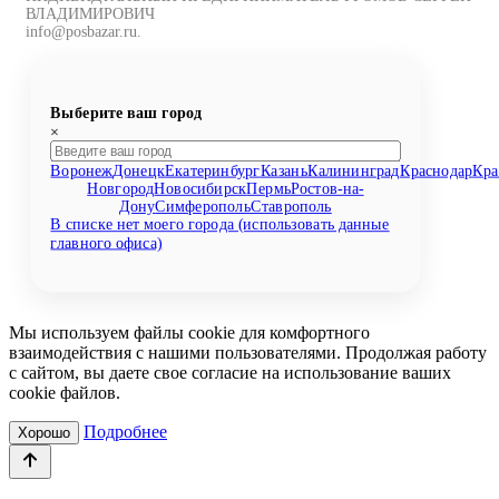
ВЛАДИМИРОВИЧ
info@posbazar.ru.
Выберите ваш город
×
Воронеж
Донецк
Екатеринбург
Казань
Калининград
Краснодар
Кра
Новгород
Новосибирск
Пермь
Ростов-на-
Дону
Симферополь
Ставрополь
В списке нет моего города (использовать данные
главного офиса)
Мы используем файлы cookie для комфортного
взаимодействия с нашими пользователями. Продолжая работу
с сайтом, вы даете свое согласие на использование ваших
cookie файлов.
Подробнее
Хорошо