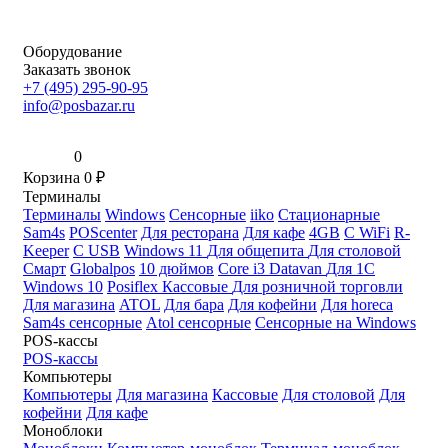
Оборудование
Заказать звонок
+7 (495) 295-90-95
info@posbazar.ru
0
Корзина
0
₽
Терминалы
Терминалы
Windows
Сенсорные
iiko
Стационарные
Sam4s
POScenter
Для ресторана
Для кафе
4GB
С WiFi
R-
Keeper
С USB
Windows 11
Для общепита
Для столовой
Смарт
Globalpos
10 дюймов
Core i3
Datavan
Для 1С
Windows 10
Posiflex
Кассовые
Для розничной торговли
Для магазина
ATOL
Для бара
Для кофейни
Для horeca
Sam4s сенсорные
Atol сенсорные
Сенсорные на Windows
POS-кассы
POS-кассы
Компьютеры
Компьютеры
Для магазина
Кассовые
Для столовой
Для
кофейни
Для кафе
Моноблоки