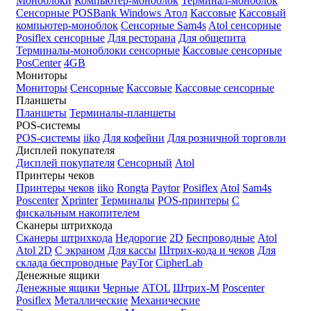
Моноблоки
Компьютер-моноблок
Терминал-моноблок
Сенсорные
POSBank
Windows
Атол
Кассовые
Кассовый
компьютер-моноблок
Сенсорные Sam4s
Atol сенсорные
Posiflex сенсорные
Для ресторана
Для общепита
Терминалы-моноблоки сенсорные
Кассовые сенсорные
PosCenter
4GB
Мониторы
Мониторы
Сенсорные
Кассовые
Кассовые сенсорные
Планшеты
Планшеты
Терминалы-планшеты
POS-системы
POS-системы
iiko
Для кофейни
Для розничной торговли
Дисплей покупателя
Дисплей покупателя
Сенсорный
Atol
Принтеры чеков
Принтеры чеков
iiko
Rongta
Paytor
Posiflex
Atol
Sam4s
Poscenter
Xprinter
Терминалы
POS-принтеры
С
фискальным накопителем
Сканеры штрихкода
Сканеры штрихкода
Недорогие
2D
Беспроводные
Atol
Atol 2D
С экраном
Для кассы
Штрих-кода и чеков
Для
склада беспроводные
PayTor
CipherLab
Денежные ящики
Денежные ящики
Черные
ATOL
Штрих-М
Poscenter
Posiflex
Металлические
Механические