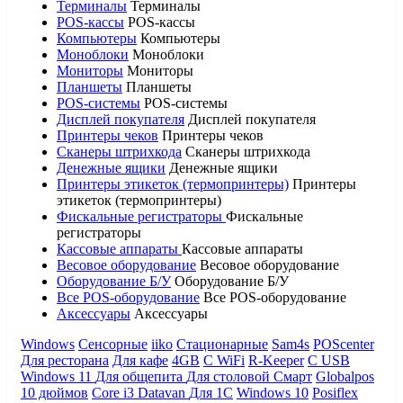
Терминалы
Терминалы
POS-кассы
POS-кассы
Компьютеры
Компьютеры
Моноблоки
Моноблоки
Мониторы
Мониторы
Планшеты
Планшеты
POS-системы
POS-системы
Дисплей покупателя
Дисплей покупателя
Принтеры чеков
Принтеры чеков
Сканеры штрихкода
Сканеры штрихкода
Денежные ящики
Денежные ящики
Принтеры этикеток (термопринтеры)
Принтеры
этикеток (термопринтеры)
Фискальные регистраторы
Фискальные
регистраторы
Кассовые аппараты
Кассовые аппараты
Весовое оборудование
Весовое оборудование
Оборудование Б/У
Оборудование Б/У
Все POS-оборудование
Все POS-оборудование
Аксессуары
Аксессуары
Windows
Сенсорные
iiko
Стационарные
Sam4s
POScenter
Для ресторана
Для кафе
4GB
С WiFi
R-Keeper
С USB
Windows 11
Для общепита
Для столовой
Смарт
Globalpos
10 дюймов
Core i3
Datavan
Для 1С
Windows 10
Posiflex