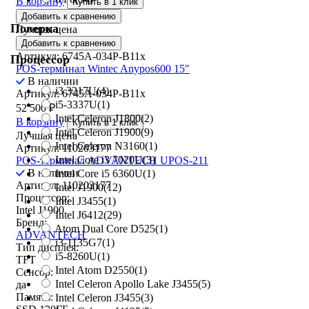
В корзину
Купить в 1 клик
Добавить к сравнению
Поверка
Лучшая цена
Добавить к сравнению
Артикул: 6745A-034P-B11x
Процессор
POS-терминал Wintec Anypos600 15″
В наличии
i3 3217U
(4)
Артикул: 6745A-034P-B11x
i5-3337U
(1)
52 500
₽
Intel Celeron J1800
(2)
В корзину
Купить в 1 клик
Intel Celeron J1900
(9)
Лучшая цена
Intel Celeron N3160
(1)
Артикул: 110203177
Intel Core i3 7020U
(3)
POS-терминал ADVANTECH UPOS-211
В наличии
Intel Core i5 6360U
(1)
Артикул: 110203177
Intel J1900
(12)
Процессор:
Intel J3455
(1)
Intel J1900
Intel J6412
(29)
Бренд:
Atom Dual Core D525
(1)
ADVANTECH
i3-1135G7
(1)
Тип дисплея:
i5-8260U
(1)
TFT
Intel Atom D2550
(1)
Сенсор:
Intel Celeron Apollo Lake J3455
(5)
да
Память:
Intel Celeron J3455
(3)