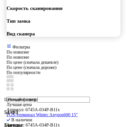
Скорость сканирования
Тип замка
Вид сканера
Фильтры
По новизне
По новизне
По цене (сначала дешевле)
По цене (сначала дороже)
По популярности
Ценовой фильтр
Лучшая цена
Артикул: 6745A-034P-B11x
54-ФЗ
POS-терминал Wintec Anypos600 15″
В наличии
Бренды
Артикул: 6745A-034P-B11x