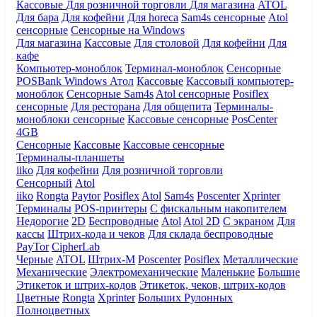
Кассовые
Для розничной торговли
Для магазина
ATOL
Для бара
Для кофейни
Для horeca
Sam4s сенсорные
Atol
сенсорные
Сенсорные на Windows
Для магазина
Кассовые
Для столовой
Для кофейни
Для
кафе
Компьютер-моноблок
Терминал-моноблок
Сенсорные
POSBank
Windows
Атол
Кассовые
Кассовый компьютер-
моноблок
Сенсорные Sam4s
Atol сенсорные
Posiflex
сенсорные
Для ресторана
Для общепита
Терминалы-
моноблоки сенсорные
Кассовые сенсорные
PosCenter
4GB
Сенсорные
Кассовые
Кассовые сенсорные
Терминалы-планшеты
iiko
Для кофейни
Для розничной торговли
Сенсорный
Atol
iiko
Rongta
Paytor
Posiflex
Atol
Sam4s
Poscenter
Xprinter
Терминалы
POS-принтеры
С фискальным накопителем
Недорогие
2D
Беспроводные
Atol
Atol 2D
С экраном
Для
кассы
Штрих-кода и чеков
Для склада беспроводные
PayTor
CipherLab
Черные
ATOL
Штрих-М
Poscenter
Posiflex
Металлические
Механические
Электромеханические
Маленькие
Большие
Этикеток и штрих-кодов
Этикеток, чеков, штрих-кодов
Цветные
Rongta
Xprinter
Больших
Рулонных
Полноцветных