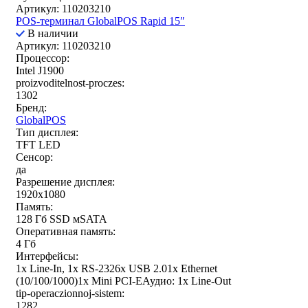
Артикул: 110203210
POS-терминал GlobalPOS Rapid 15″
В наличии
Артикул: 110203210
Процессор:
Intel J1900
proizvoditelnost-proczes:
1302
Бренд:
GlobalPOS
Тип дисплея:
TFT LED
Сенсор:
да
Разрешение дисплея:
1920x1080
Память:
128 Гб SSD мSATA
Оперативная память:
4 Гб
Интерфейсы:
1x Line-In, 1x RS-2326x USB 2.01x Ethernet
(10/100/1000)1x Mini PCI-EАудио: 1x Line-Out
tip-operaczionnoj-sistem:
1282