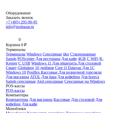
Оборудование
Заказать звонок
+7 (495) 295-90-95
info@posbazar.ru
0
Корзина
0
₽
Терминалы
Терминалы
Windows
Сенсорные
iiko
Стационарные
Sam4s
POScenter
Для ресторана
Для кафе
4GB
С WiFi
R-
Keeper
С USB
Windows 11
Для общепита
Для столовой
Смарт
Globalpos
10 дюймов
Core i3
Datavan
Для 1С
Windows 10
Posiflex
Кассовые
Для розничной торговли
Для магазина
ATOL
Для бара
Для кофейни
Для horeca
Sam4s сенсорные
Atol сенсорные
Сенсорные на Windows
POS-кассы
POS-кассы
Компьютеры
Компьютеры
Для магазина
Кассовые
Для столовой
Для
кофейни
Для кафе
Моноблоки