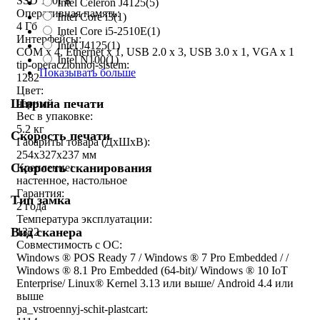
SSD 120ГБ
Intel Celeron J4125
(5)
Оперативная память:
Intel Core i3
(1)
4 Гб
Intel Core i5-2510E
(1)
Интерфейсы:
Intel J4125
(1)
COM x 4, Ethernet x 1, USB 2.0 x 3, USB 3.0 x 1, VGA x 1
Intel N100
(1)
tip-operaczionnoj-sistem:
Показывать больше
1282
Цвет:
Ширина печати
черный
Вес в упаковке:
5.2 кг
Скорость печати
Габариты товара (ДxШxВ):
254x327x237 мм
Скорость сканирования
Крепление:
настенное, настольное
Гарантия:
Тип замка
2 года
Температура эксплуатации:
Вид сканера
1322
Совместимость с ОС:
Windows ® POS Ready 7 / Windows ® 7 Pro Embedded / /
Windows ® 8.1 Pro Embedded (64-bit)/ Windows ® 10 IoT
Enterprise/ Linux® Kernel 3.13 или выше/ Android 4.4 или
выше
pa_vstroennyj-schit-plastcart: