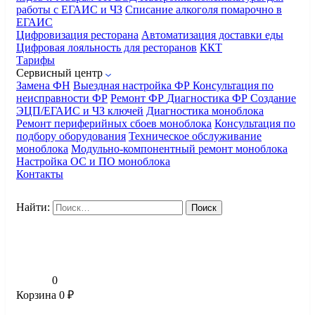
работы с ЕГАИС и ЧЗ
Списание алкоголя помарочно в
ЕГАИС
Цифровизация ресторана
Автоматизация доставки еды
Цифровая лояльность для ресторанов
ККТ
Тарифы
Сервисный центр
Замена ФН
Выездная настройка ФР
Консультация по
неисправности ФР
Ремонт ФР
Диагностика ФР
Создание
ЭЦП/ЕГАИС и ЧЗ ключей
Диагностика моноблока
Ремонт периферийных сбоев моноблока
Консультация по
подбору оборудования
Техническое обслуживание
моноблока
Модульно-компонентный ремонт моноблока
Настройка ОС и ПО моноблока
Контакты
Найти:
0
Корзина
0
₽