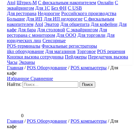
Atol
Штрих-М
С фискальным накопителем
Онлайн
С
эквайрингом
Для 1С
Без ФН
С USB
Для ресторана
Недорогие
Российского производства
Большие
Для ИП
Для ИП недорогие
С фискальным
накопителем
Atol
Эватор
Для общепита
Для кофейни
Для
кафе
Для бара
Для столовой
С эквайрингом
Для
ресторана с монитором
Для ООО
Для торговли
Для
юридческих лиц
Сенсорные
POS-терминалы
Фискальные регистраторы
iiko оборудование
Для магазинов
Торговое
POS решения
Кнопки вызова сотрудника
Пейджеры
Передатчик вызова
Часы
Экраны
Главная
/
POS Оборудование
/
POS компьютеры
/
Для
кафе
Избранное
Сравнение
Найти:
0
Главная
/
POS Оборудование
/
POS компьютеры
/
Для
кафе