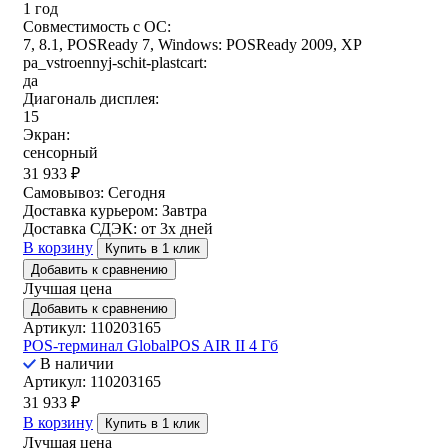
1 год
Совместимость с ОС:
7, 8.1, POSReady 7, Windows: POSReady 2009, XP
pa_vstroennyj-schit-plastcart:
да
Диагональ дисплея:
15
Экран:
сенсорный
31 933
₽
Самовывоз:
Сегодня
Доставка курьером:
Завтра
Доставка СДЭК:
от 3х дней
В корзину
Купить в 1 клик
Добавить к сравнению
Лучшая цена
Добавить к сравнению
Артикул: 110203165
POS-терминал GlobalPOS AIR II 4 Гб
В наличии
Артикул: 110203165
31 933
₽
В корзину
Купить в 1 клик
Лучшая цена