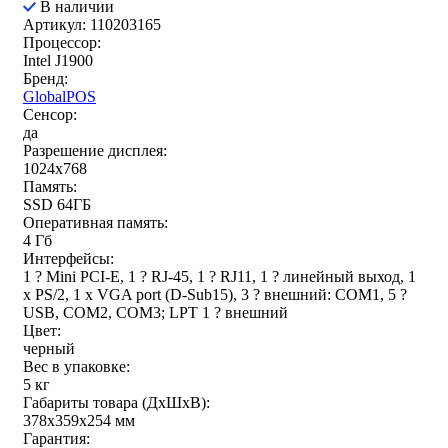
В наличии
Артикул: 110203165
Процессор:
Intel J1900
Бренд:
GlobalPOS
Сенсор:
да
Разрешение дисплея:
1024x768
Память:
SSD 64ГБ
Оперативная память:
4 Гб
Интерфейсы:
1 ? Mini PCI-E, 1 ? RJ-45, 1 ? RJ11, 1 ? линейный выход, 1
x PS/2, 1 x VGA port (D-Sub15), 3 ? внешний: COM1, 5 ?
USB, COM2, COM3; LPT 1 ? внешний
Цвет:
черный
Вес в упаковке:
5 кг
Габариты товара (ДxШxВ):
378x359x254 мм
Гарантия: