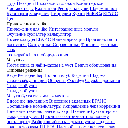
фуда
Пекарни
Школьной столовой
Кондитерской
Доставки еды
Кальянной
Ресторана суши
Шаурмишной
Кулинарии
Заведения
Пиццерии
Кухни
HoReCa
ЕГАИС
Цена
Приложения для iiko
Приложения для iiko
Интеграционные модули
Обучение бухгалтер-калькулятор
Номенклатура
ЕГАИС
Инвентаризация
Производство и
логистика
Сотрудники
Справочники
Финансы
Честный
знак
Тест-драйв iiko и оборудования
Услуги
Постановка онлайн-кассы на учет
Выкуп оборудования
Типовые решения
Кафе
Ресторан
Бар
Ночной клуб
Кофейня
Шаурма
Столовая/кулинария
Общепит
Фастфуд
Службы доставки
Складской учет
Складской учет
Услуги бухгалтера-калькулятора
Внесение накладных
Внесение накладных ЕГАИС
Составление номенклатуры
Исправление чека коррекции
Внесение технологических карт
Введение бухгалтерско-
складского учёта
Просчет себестоимости по новому
поставщику
Разбор ошибок складского учета
Подвязка
кодов к товарам ТН ВЭД
Настройка номенклатуры для