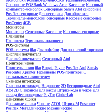
Моноблоки
Компьютер-моноблок
Терминал-моноблок
Сенсорные
POSBank
Windows
Атол
Кассовые
Кассовый
компьютер-моноблок
Сенсорные Sam4s
Atol сенсорные
Posiflex сенсорные
Для ресторана
Для общепита
Терминалы-моноблоки сенсорные
Кассовые сенсорные
PosCenter
4GB
Мониторы
Мониторы
Сенсорные
Кассовые
Кассовые сенсорные
Планшеты
Планшеты
Терминалы-планшеты
POS-системы
POS-системы
iiko
Для кофейни
Для розничной торговли
Дисплей покупателя
Дисплей покупателя
Сенсорный
Atol
Принтеры чеков
Принтеры чеков
iiko
Rongta
Paytor
Posiflex
Atol
Sam4s
Poscenter
Xprinter
Терминалы
POS-принтеры
С
фискальным накопителем
Сканеры штрихкода
Сканеры штрихкода
Недорогие
2D
Беспроводные
Atol
Atol 2D
С экраном
Для кассы
Штрих-кода и чеков
Для
склада беспроводные
PayTor
CipherLab
Денежные ящики
Денежные ящики
Черные
ATOL
Штрих-М
Poscenter
Posiflex
Металлические
Механические