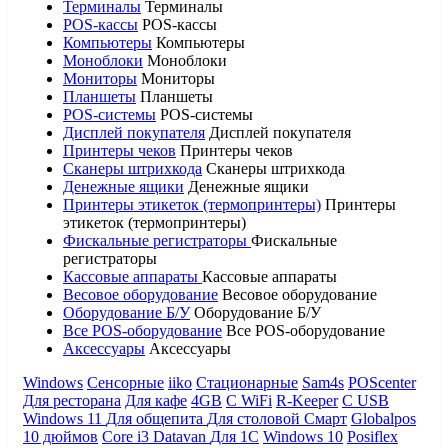
Терминалы
Терминалы
POS-кассы
POS-кассы
Компьютеры
Компьютеры
Моноблоки
Моноблоки
Мониторы
Мониторы
Планшеты
Планшеты
POS-системы
POS-системы
Дисплей покупателя
Дисплей покупателя
Принтеры чеков
Принтеры чеков
Сканеры штрихкода
Сканеры штрихкода
Денежные ящики
Денежные ящики
Принтеры этикеток (термопринтеры)
Принтеры
этикеток (термопринтеры)
Фискальные регистраторы
Фискальные
регистраторы
Кассовые аппараты
Кассовые аппараты
Весовое оборудование
Весовое оборудование
Оборудование Б/У
Оборудование Б/У
Все POS-оборудование
Все POS-оборудование
Аксессуары
Аксессуары
Windows
Сенсорные
iiko
Стационарные
Sam4s
POScenter
Для ресторана
Для кафе
4GB
С WiFi
R-Keeper
С USB
Windows 11
Для общепита
Для столовой
Смарт
Globalpos
10 дюймов
Core i3
Datavan
Для 1С
Windows 10
Posiflex