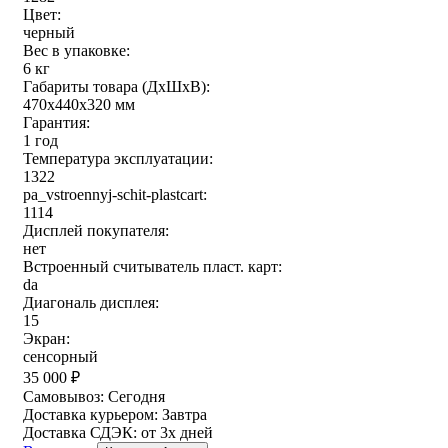
Цвет:
черный
Вес в упаковке:
6 кг
Габариты товара (ДxШxВ):
470x440x320 мм
Гарантия:
1 год
Температура эксплуатации:
1322
pa_vstroennyj-schit-plastcart:
1114
Дисплей покупателя:
нет
Встроенный считыватель пласт. карт:
da
Диагональ дисплея:
15
Экран:
сенсорный
35 000
₽
Самовывоз:
Сегодня
Доставка курьером:
Завтра
Доставка СДЭК:
от 3х дней