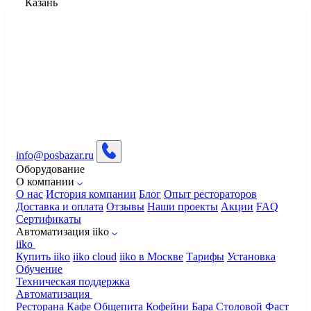
Казань
info@posbazar.ru
Оборудование
О компании
О нас
История компании
Блог
Опыт рестораторов
Доставка и оплата
Отзывы
Наши проекты
Акции
FAQ
Сертификаты
Автоматизация iiko
iiko
Купить iiko
iiko cloud
iiko в Москве
Тарифы
Установка
Обучение
Техническая поддержка
Автоматизация
Ресторана
Кафе
Общепита
Кофейни
Бара
Столовой
Фаст