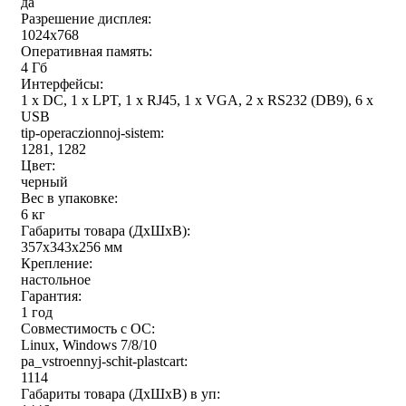
да
Разрешение дисплея:
1024x768
Оперативная память:
4 Гб
Интерфейсы:
1 x DC, 1 x LPT, 1 x RJ45, 1 x VGA, 2 х RS232 (DB9), 6 x
USB
tip-operaczionnoj-sistem:
1281, 1282
Цвет:
черный
Вес в упаковке:
6 кг
Габариты товара (ДxШxВ):
357x343x256 мм
Крепление:
настольное
Гарантия:
1 год
Совместимость с ОС:
Linux, Windows 7/8/10
pa_vstroennyj-schit-plastcart:
1114
Габариты товара (ДxШxВ) в уп: