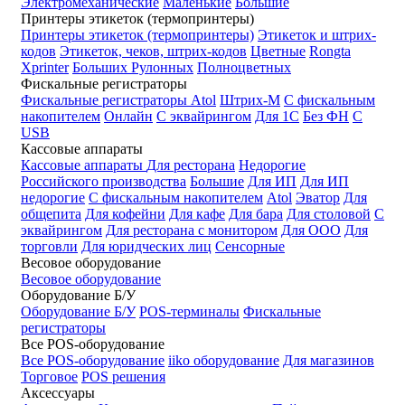
Электромеханические
Маленькие
Большие
Принтеры этикеток (термопринтеры)
Принтеры этикеток (термопринтеры)
Этикеток и штрих-
кодов
Этикеток, чеков, штрих-кодов
Цветные
Rongta
Xprinter
Больших
Рулонных
Полноцветных
Фискальные регистраторы
Фискальные регистраторы
Atol
Штрих-М
С фискальным
накопителем
Онлайн
С эквайрингом
Для 1С
Без ФН
С
USB
Кассовые аппараты
Кассовые аппараты
Для ресторана
Недорогие
Российского производства
Большие
Для ИП
Для ИП
недорогие
С фискальным накопителем
Atol
Эватор
Для
общепита
Для кофейни
Для кафе
Для бара
Для столовой
С
эквайрингом
Для ресторана с монитором
Для ООО
Для
торговли
Для юридческих лиц
Сенсорные
Весовое оборудование
Весовое оборудование
Оборудование Б/У
Оборудование Б/У
POS-терминалы
Фискальные
регистраторы
Все POS-оборудование
Все POS-оборудование
iiko оборудование
Для магазинов
Торговое
POS решения
Аксессуары