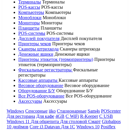
Терминалы
Терминалы
POS-кассы
POS-кассы
Компьютеры
Компьютеры
Моноблоки
Моноблоки
Мониторы
Мониторы
Планшеты
Планшеты
POS-системы
POS-системы
Дисплей покупателя
Дисплей покупателя
Принтеры чеков
Принтеры чеков
Сканеры штрихкода
Сканеры штрихкода
Денежные ящики
Денежные ящики
Принтеры этикеток (термопринтеры)
Принтеры
этикеток (термопринтеры)
Фискальные регистраторы
Фискальные
регистраторы
Кассовые аппараты
Кассовые аппараты
Весовое оборудование
Весовое оборудование
Оборудование Б/У
Оборудование Б/У
Все POS-оборудование
Все POS-оборудование
Аксессуары
Аксессуары
Windows
Сенсорные
iiko
Стационарные
Sam4s
POScenter
Для ресторана
Для кафе
4GB
С WiFi
R-Keeper
С USB
Windows 11
Для общепита
Для столовой
Смарт
Globalpos
10 дюймов
Core i3
Datavan
Для 1С
Windows 10
Posiflex