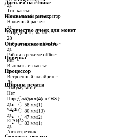
Дисплей на стойке
да
Тип кассы:
Количество ячеек
Фискальный регистратор
Наличный расчет:
да
Количество ячеек для монет
Разрядность, знаков:
28
Оперативная память
Работа в режиме On-Line:
да
Работа в режиме offline:
Поверка
нет
Выплаты из кассы:
Процессор
да
Встроенный эквайринг:
Да
Ширина печати
Аккумулятор:
Нет
Передача данных в ОФД:
57 мм
(4)
да
58 мм
(1)
54-ФЗ:
80 мм
(13)
да
47 мм
(2)
ЕГАИС:
83 мм
(1)
да
Автоотрезчик:
Скорость печати