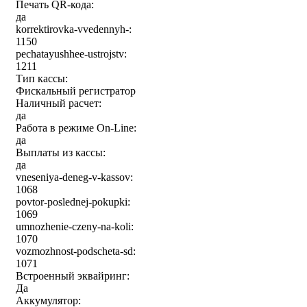
Печать QR-кода:
да
korrektirovka-vvedennyh-:
1150
pechatayushhee-ustrojstv:
1211
Тип кассы:
Фискальный регистратор
Наличный расчет:
да
Работа в режиме On-Line:
да
Выплаты из кассы:
да
vneseniya-deneg-v-kassov:
1068
povtor-poslednej-pokupki:
1069
umnozhenie-czeny-na-koli:
1070
vozmozhnost-podscheta-sd:
1071
Встроенный эквайринг:
Да
Аккумулятор: