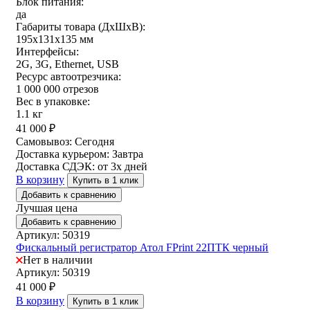
Блок питания:
да
Габариты товара (ДxШxВ):
195х131х135 мм
Интерфейсы:
2G, 3G, Ethernet, USB
Ресурс автоотрезчика:
1 000 000 отрезов
Вес в упаковке:
1.1 кг
41 000
₽
Самовывоз:
Сегодня
Доставка курьером:
Завтра
Доставка СДЭК:
от 3х дней
В корзину
Купить в 1 клик
Добавить к сравнению
Лучшая цена
Добавить к сравнению
Артикул: 50319
Фискальный регистратор Атол FPrint 22ПТК черный
Нет в наличии
Артикул: 50319
41 000
₽
В корзину
Купить в 1 клик