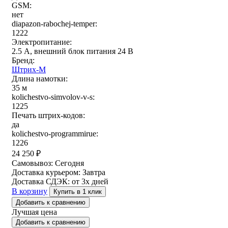
GSM:
нет
diapazon-rabochej-temper:
1222
Электропитание:
2.5 А, внешний блок питания 24 В
Бренд:
Штрих-М
Длина намотки:
35 м
kolichestvo-simvolov-v-s:
1225
Печать штрих-кодов:
да
kolichestvo-programmirue:
1226
24 250
₽
Самовывоз:
Сегодня
Доставка курьером:
Завтра
Доставка СДЭК:
от 3х дней
В корзину
Купить в 1 клик
Добавить к сравнению
Лучшая цена
Добавить к сравнению