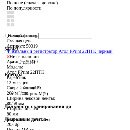
По цене (сначала дороже)
По популярности
Ценовой фильтр
Лучшая цена
Артикул: 50319
54-ФЗ
Фискальный регистратор Атол FPrint 22ПТК черный
Нет в наличии
Артикул: 50319
да
(18)
Модель:
Атол FPrint 22ПТК
Бренды
Гарантия:
12 месяцев
Атол
(17)
Скорость печати:
200 мм/сек
Штрих-М
(5)
Ширина чековой ленты:
80/58 мм
Дальность сканирования до
Ширина печати:
80 мм
Диагональ дисплея
Разрешение печати:
203 dpi
Печать QR-кода: