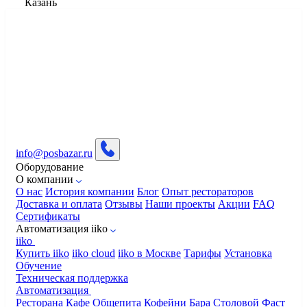
Казань
info@posbazar.ru
Оборудование
О компании
О нас
История компании
Блог
Опыт рестораторов
Доставка и оплата
Отзывы
Наши проекты
Акции
FAQ
Сертификаты
Автоматизация iiko
iiko
Купить iiko
iiko cloud
iiko в Москве
Тарифы
Установка
Обучение
Техническая поддержка
Автоматизация
Ресторана
Кафе
Общепита
Кофейни
Бара
Столовой
Фаст