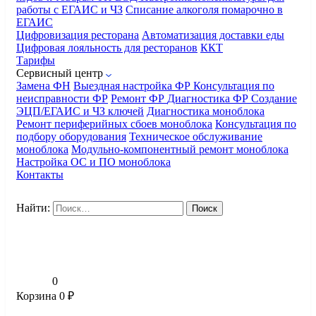
работы с ЕГАИС и ЧЗ
Списание алкоголя помарочно в
ЕГАИС
Цифровизация ресторана
Автоматизация доставки еды
Цифровая лояльность для ресторанов
ККТ
Тарифы
Сервисный центр
Замена ФН
Выездная настройка ФР
Консультация по
неисправности ФР
Ремонт ФР
Диагностика ФР
Создание
ЭЦП/ЕГАИС и ЧЗ ключей
Диагностика моноблока
Ремонт периферийных сбоев моноблока
Консультация по
подбору оборудования
Техническое обслуживание
моноблока
Модульно-компонентный ремонт моноблока
Настройка ОС и ПО моноблока
Контакты
Найти:
0
Корзина
0
₽