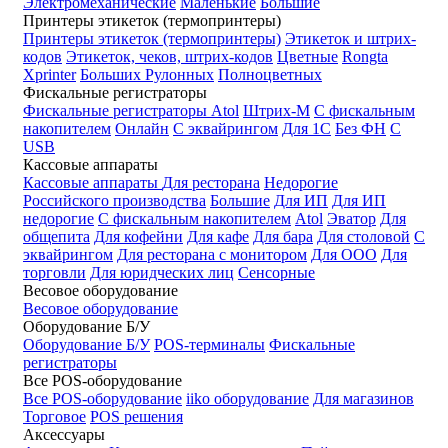
Электромеханические
Маленькие
Большие
Принтеры этикеток (термопринтеры)
Принтеры этикеток (термопринтеры)
Этикеток и штрих-
кодов
Этикеток, чеков, штрих-кодов
Цветные
Rongta
Xprinter
Больших
Рулонных
Полноцветных
Фискальные регистраторы
Фискальные регистраторы
Atol
Штрих-М
С фискальным
накопителем
Онлайн
С эквайрингом
Для 1С
Без ФН
С
USB
Кассовые аппараты
Кассовые аппараты
Для ресторана
Недорогие
Российского производства
Большие
Для ИП
Для ИП
недорогие
С фискальным накопителем
Atol
Эватор
Для
общепита
Для кофейни
Для кафе
Для бара
Для столовой
С
эквайрингом
Для ресторана с монитором
Для ООО
Для
торговли
Для юридческих лиц
Сенсорные
Весовое оборудование
Весовое оборудование
Оборудование Б/У
Оборудование Б/У
POS-терминалы
Фискальные
регистраторы
Все POS-оборудование
Все POS-оборудование
iiko оборудование
Для магазинов
Торговое
POS решения
Аксессуары