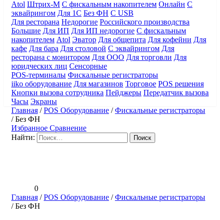
Atol
Штрих-М
С фискальным накопителем
Онлайн
С
эквайрингом
Для 1С
Без ФН
С USB
Для ресторана
Недорогие
Российского производства
Большие
Для ИП
Для ИП недорогие
С фискальным
накопителем
Atol
Эватор
Для общепита
Для кофейни
Для
кафе
Для бара
Для столовой
С эквайрингом
Для
ресторана с монитором
Для ООО
Для торговли
Для
юридческих лиц
Сенсорные
POS-терминалы
Фискальные регистраторы
iiko оборудование
Для магазинов
Торговое
POS решения
Кнопки вызова сотрудника
Пейджеры
Передатчик вызова
Часы
Экраны
Главная
/
POS Оборудование
/
Фискальные регистраторы
/
Без ФН
Избранное
Сравнение
Найти:
0
Главная
/
POS Оборудование
/
Фискальные регистраторы
/
Без ФН