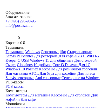
Оборудование
Заказать звонок
+7 (495) 295-90-95
info@posbazar.ru
0
Корзина
0
₽
Терминалы
Терминалы
Windows
Сенсорные
iiko
Стационарные
Sam4s
POScenter
Для ресторана
Для кафе
4GB
С WiFi
R-
Keeper
С USB
Windows 11
Для общепита
Для столовой
Смарт
Globalpos
10 дюймов
Core i3
Datavan
Для 1С
Windows 10
Posiflex
Кассовые
Для розничной торговли
Для магазина
ATOL
Для бара
Для кофейни
Для horeca
Sam4s сенсорные
Atol сенсорные
Сенсорные на Windows
POS-кассы
POS-кассы
Компьютеры
Компьютеры
Для магазина
Кассовые
Для столовой
Для
кофейни
Для кафе
Моноблоки