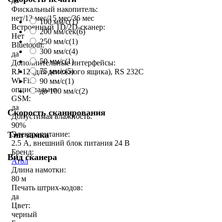
да
Фискальный накопитель:
нет/13 мес/15 мес/36 мес
100 мм/с
(1)
Встроенный 1D/2D-сканер:
200 мм/сек
(6)
Нет
250 мм/c
(1)
Bluetooth:
300 мм/с
(4)
да
50 мм/с
(1)
Дополнительные интерфейсы:
75 мм/с
(5)
RJ-12 (для денежного ящика), RS 232C
Wi-Fi:
90 мм/с
(1)
опционально
до 100 мм/с
(2)
GSM:
да
Скорость сканирования
Допустимая влажность:
90%
Тип замка
Электропитание:
2.5 А, внешний блок питания 24 В
Бренд:
Вид сканера
Атол
Длина намотки:
80 м
Печать штрих-кодов:
да
Цвет:
черный