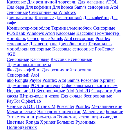
Кассовые
Для розничной торговли
Для магазина
ATOL
Для бара
Для кофейни
Для horeca
Sam4s сенсорные
Atol
сенсорные
Сенсорные на Windows
Для магазина
Кассовые
Для столовой
Для кофейни
Для
кафе
Компьютер-моноблок
Терминал-моноблок
Сенсорные
POSBank
Windows
Атол
Кассовые
Кассовый компьютер-
моноблок
Сенсорные Sam4s
Atol сенсорные
Posiflex
сенсорные
Для ресторана
Для общепита
Терминалы-
моноблоки сенсорные
Кассовые сенсорные
PosCenter
4GB
Сенсорные
Кассовые
Кассовые сенсорные
Терминалы-планшеты
iiko
Для кофейни
Для розничной торговли
Сенсорный
Atol
iiko
Rongta
Paytor
Posiflex
Atol
Sam4s
Poscenter
Xprinter
Терминалы
POS-принтеры
С фискальным накопителем
Недорогие
2D
Беспроводные
Atol
Atol 2D
С экраном
Для
кассы
Штрих-кода и чеков
Для склада беспроводные
PayTor
CipherLab
Черные
ATOL
Штрих-М
Poscenter
Posiflex
Металлические
Механические
Электромеханические
Маленькие
Большие
Этикеток и штрих-кодов
Этикеток, чеков, штрих-кодов
Цветные
Rongta
Xprinter
Больших
Рулонных
Полноцветных