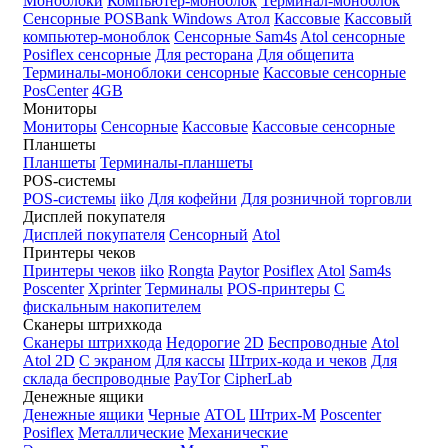
Моноблоки
Компьютер-моноблок
Терминал-моноблок
Сенсорные
POSBank
Windows
Атол
Кассовые
Кассовый
компьютер-моноблок
Сенсорные Sam4s
Atol сенсорные
Posiflex сенсорные
Для ресторана
Для общепита
Терминалы-моноблоки сенсорные
Кассовые сенсорные
PosCenter
4GB
Мониторы
Мониторы
Сенсорные
Кассовые
Кассовые сенсорные
Планшеты
Планшеты
Терминалы-планшеты
POS-системы
POS-системы
iiko
Для кофейни
Для розничной торговли
Дисплей покупателя
Дисплей покупателя
Сенсорный
Atol
Принтеры чеков
Принтеры чеков
iiko
Rongta
Paytor
Posiflex
Atol
Sam4s
Poscenter
Xprinter
Терминалы
POS-принтеры
С
фискальным накопителем
Сканеры штрихкода
Сканеры штрихкода
Недорогие
2D
Беспроводные
Atol
Atol 2D
С экраном
Для кассы
Штрих-кода и чеков
Для
склада беспроводные
PayTor
CipherLab
Денежные ящики
Денежные ящики
Черные
ATOL
Штрих-М
Poscenter
Posiflex
Металлические
Механические