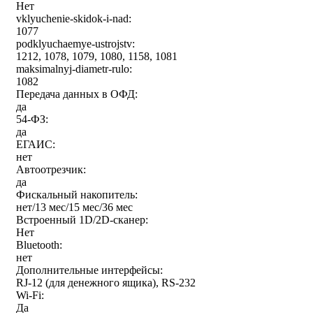
Нет
vklyuchenie-skidok-i-nad:
1077
podklyuchaemye-ustrojstv:
1212, 1078, 1079, 1080, 1158, 1081
maksimalnyj-diametr-rulo:
1082
Передача данных в ОФД:
да
54-ФЗ:
да
ЕГАИС:
нет
Автоотрезчик:
да
Фискальный накопитель:
нет/13 мес/15 мес/36 мес
Встроенный 1D/2D-сканер:
Нет
Bluetooth:
нет
Дополнительные интерфейсы:
RJ-12 (для денежного ящика), RS-232
Wi-Fi:
Да