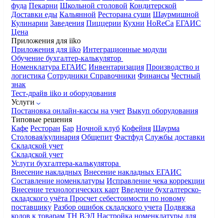
фуда
Пекарни
Школьной столовой
Кондитерской
Доставки еды
Кальянной
Ресторана суши
Шаурмишной
Кулинарии
Заведения
Пиццерии
Кухни
HoReCa
ЕГАИС
Цена
Приложения для iiko
Приложения для iiko
Интеграционные модули
Обучение бухгалтер-калькулятор
Номенклатура
ЕГАИС
Инвентаризация
Производство и
логистика
Сотрудники
Справочники
Финансы
Честный
знак
Тест-драйв iiko и оборудования
Услуги
Постановка онлайн-кассы на учет
Выкуп оборудования
Типовые решения
Кафе
Ресторан
Бар
Ночной клуб
Кофейня
Шаурма
Столовая/кулинария
Общепит
Фастфуд
Службы доставки
Складской учет
Складской учет
Услуги бухгалтера-калькулятора
Внесение накладных
Внесение накладных ЕГАИС
Составление номенклатуры
Исправление чека коррекции
Внесение технологических карт
Введение бухгалтерско-
складского учёта
Просчет себестоимости по новому
поставщику
Разбор ошибок складского учета
Подвязка
кодов к товарам ТН ВЭД
Настройка номенклатуры для