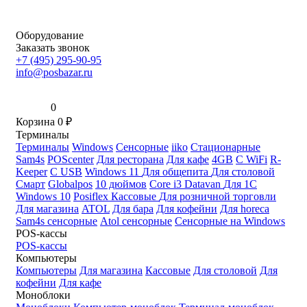
Оборудование
Заказать звонок
+7 (495) 295-90-95
info@posbazar.ru
0
Корзина
0
₽
Терминалы
Терминалы
Windows
Сенсорные
iiko
Стационарные
Sam4s
POScenter
Для ресторана
Для кафе
4GB
С WiFi
R-
Keeper
С USB
Windows 11
Для общепита
Для столовой
Смарт
Globalpos
10 дюймов
Core i3
Datavan
Для 1С
Windows 10
Posiflex
Кассовые
Для розничной торговли
Для магазина
ATOL
Для бара
Для кофейни
Для horeca
Sam4s сенсорные
Atol сенсорные
Сенсорные на Windows
POS-кассы
POS-кассы
Компьютеры
Компьютеры
Для магазина
Кассовые
Для столовой
Для
кофейни
Для кафе
Моноблоки