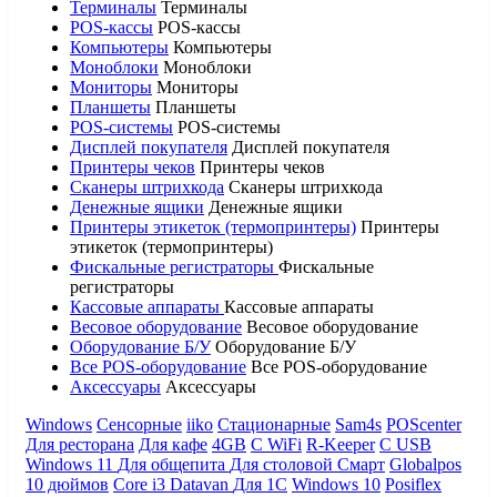
Терминалы
Терминалы
POS-кассы
POS-кассы
Компьютеры
Компьютеры
Моноблоки
Моноблоки
Мониторы
Мониторы
Планшеты
Планшеты
POS-системы
POS-системы
Дисплей покупателя
Дисплей покупателя
Принтеры чеков
Принтеры чеков
Сканеры штрихкода
Сканеры штрихкода
Денежные ящики
Денежные ящики
Принтеры этикеток (термопринтеры)
Принтеры
этикеток (термопринтеры)
Фискальные регистраторы
Фискальные
регистраторы
Кассовые аппараты
Кассовые аппараты
Весовое оборудование
Весовое оборудование
Оборудование Б/У
Оборудование Б/У
Все POS-оборудование
Все POS-оборудование
Аксессуары
Аксессуары
Windows
Сенсорные
iiko
Стационарные
Sam4s
POScenter
Для ресторана
Для кафе
4GB
С WiFi
R-Keeper
С USB
Windows 11
Для общепита
Для столовой
Смарт
Globalpos
10 дюймов
Core i3
Datavan
Для 1С
Windows 10
Posiflex