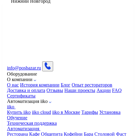
Нижний Новгород
info@posbazar.ru
Оборудование
О компании
О нас
История компании
Блог
Опыт рестораторов
Доставка и оплата
Отзывы
Наши проекты
Акции
FAQ
Сертификаты
Автоматизация iiko
iiko
Купить iiko
iiko cloud
iiko в Москве
Тарифы
Установка
Обучение
Техническая поддержка
Автоматизация
Ресторана
Кафе
Общепита
Кофейни
Бара
Столовой
Фаст