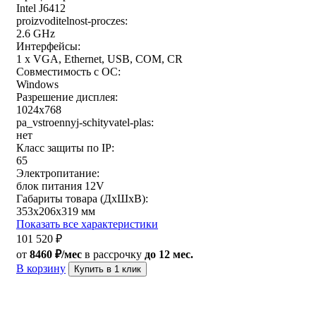
Intel J6412
proizvoditelnost-proczes:
2.6 GHz
Интерфейсы:
1 x VGA, Ethernet, USB, COM, CR
Совместимость с ОС:
Windows
Разрешение дисплея:
1024x768
pa_vstroennyj-schityvatel-plas:
нет
Класс защиты по IP:
65
Электропитание:
блок питания 12V
Габариты товара (ДxШxВ):
353x206x319 мм
Показать все характеристики
101 520
₽
от
8460 ₽/мес
в рассрочку
до 12 мес.
В корзину
Купить в 1 клик