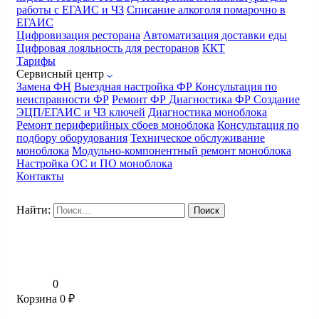
работы с ЕГАИС и ЧЗ
Списание алкоголя помарочно в
ЕГАИС
Цифровизация ресторана
Автоматизация доставки еды
Цифровая лояльность для ресторанов
ККТ
Тарифы
Сервисный центр
Замена ФН
Выездная настройка ФР
Консультация по
неисправности ФР
Ремонт ФР
Диагностика ФР
Создание
ЭЦП/ЕГАИС и ЧЗ ключей
Диагностика моноблока
Ремонт периферийных сбоев моноблока
Консультация по
подбору оборудования
Техническое обслуживание
моноблока
Модульно-компонентный ремонт моноблока
Настройка ОС и ПО моноблока
Контакты
Найти:
0
Корзина
0
₽