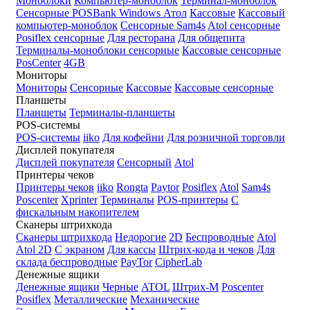
Моноблоки
Компьютер-моноблок
Терминал-моноблок
Сенсорные
POSBank
Windows
Атол
Кассовые
Кассовый
компьютер-моноблок
Сенсорные Sam4s
Atol сенсорные
Posiflex сенсорные
Для ресторана
Для общепита
Терминалы-моноблоки сенсорные
Кассовые сенсорные
PosCenter
4GB
Мониторы
Мониторы
Сенсорные
Кассовые
Кассовые сенсорные
Планшеты
Планшеты
Терминалы-планшеты
POS-системы
POS-системы
iiko
Для кофейни
Для розничной торговли
Дисплей покупателя
Дисплей покупателя
Сенсорный
Atol
Принтеры чеков
Принтеры чеков
iiko
Rongta
Paytor
Posiflex
Atol
Sam4s
Poscenter
Xprinter
Терминалы
POS-принтеры
С
фискальным накопителем
Сканеры штрихкода
Сканеры штрихкода
Недорогие
2D
Беспроводные
Atol
Atol 2D
С экраном
Для кассы
Штрих-кода и чеков
Для
склада беспроводные
PayTor
CipherLab
Денежные ящики
Денежные ящики
Черные
ATOL
Штрих-М
Poscenter
Posiflex
Металлические
Механические