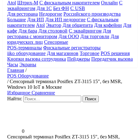
Atol
Штрих-М
С фискальным накопителем
Онлайн
С
эквайрингом
Для 1С
Без ФН
С USB
Для ресторана
Недорогие
Российского производства
Большие
Для ИП
Для ИП недорогие
С фискальным
накопителем
Atol
Эватор
Для общепита
Для кофейни
Для
кафе
Для бара
Для столовой
С эквайрингом
Для
ресторана с монитором
Для ООО
Для торговли
Для
юридческих лиц
Сенсорные
POS-терминалы
Фискальные регистраторы
iiko оборудование
Для магазинов
Торговое
POS решения
Кнопки вызова сотрудника
Пейджеры
Передатчик вызова
Часы
Экраны
Главная
/
POS Оборудование
/
Сенсорный терминал Posiflex ZT-3115 15", без MSR,
Windows 10 IoT в Москве
Избранное
Сравнение
Найти:
0
Сенсорный терминал Posiflex ZT-3115 15", без MSR,