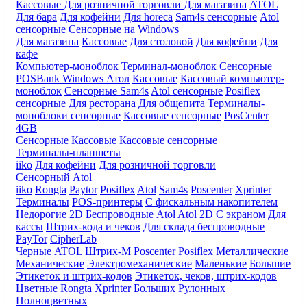
Кассовые
Для розничной торговли
Для магазина
ATOL
Для бара
Для кофейни
Для horeca
Sam4s сенсорные
Atol
сенсорные
Сенсорные на Windows
Для магазина
Кассовые
Для столовой
Для кофейни
Для
кафе
Компьютер-моноблок
Терминал-моноблок
Сенсорные
POSBank
Windows
Атол
Кассовые
Кассовый компьютер-
моноблок
Сенсорные Sam4s
Atol сенсорные
Posiflex
сенсорные
Для ресторана
Для общепита
Терминалы-
моноблоки сенсорные
Кассовые сенсорные
PosCenter
4GB
Сенсорные
Кассовые
Кассовые сенсорные
Терминалы-планшеты
iiko
Для кофейни
Для розничной торговли
Сенсорный
Atol
iiko
Rongta
Paytor
Posiflex
Atol
Sam4s
Poscenter
Xprinter
Терминалы
POS-принтеры
С фискальным накопителем
Недорогие
2D
Беспроводные
Atol
Atol 2D
С экраном
Для
кассы
Штрих-кода и чеков
Для склада беспроводные
PayTor
CipherLab
Черные
ATOL
Штрих-М
Poscenter
Posiflex
Металлические
Механические
Электромеханические
Маленькие
Большие
Этикеток и штрих-кодов
Этикеток, чеков, штрих-кодов
Цветные
Rongta
Xprinter
Больших
Рулонных
Полноцветных