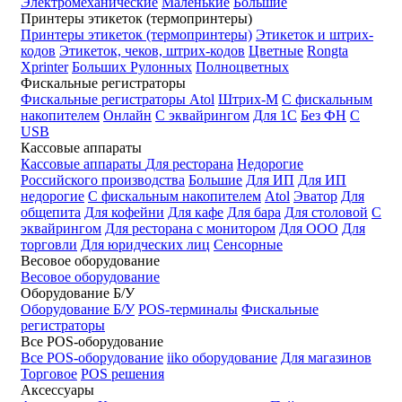
Электромеханические
Маленькие
Большие
Принтеры этикеток (термопринтеры)
Принтеры этикеток (термопринтеры)
Этикеток и штрих-
кодов
Этикеток, чеков, штрих-кодов
Цветные
Rongta
Xprinter
Больших
Рулонных
Полноцветных
Фискальные регистраторы
Фискальные регистраторы
Atol
Штрих-М
С фискальным
накопителем
Онлайн
С эквайрингом
Для 1С
Без ФН
С
USB
Кассовые аппараты
Кассовые аппараты
Для ресторана
Недорогие
Российского производства
Большие
Для ИП
Для ИП
недорогие
С фискальным накопителем
Atol
Эватор
Для
общепита
Для кофейни
Для кафе
Для бара
Для столовой
С
эквайрингом
Для ресторана с монитором
Для ООО
Для
торговли
Для юридческих лиц
Сенсорные
Весовое оборудование
Весовое оборудование
Оборудование Б/У
Оборудование Б/У
POS-терминалы
Фискальные
регистраторы
Все POS-оборудование
Все POS-оборудование
iiko оборудование
Для магазинов
Торговое
POS решения
Аксессуары