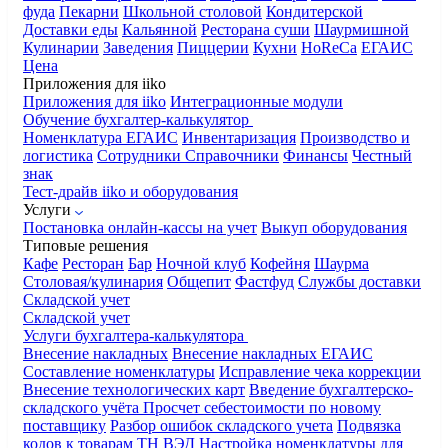
фуда
Пекарни
Школьной столовой
Кондитерской
Доставки еды
Кальянной
Ресторана суши
Шаурмишной
Кулинарии
Заведения
Пиццерии
Кухни
HoReCa
ЕГАИС
Цена
Приложения для iiko
Приложения для iiko
Интеграционные модули
Обучение бухгалтер-калькулятор
Номенклатура
ЕГАИС
Инвентаризация
Производство и
логистика
Сотрудники
Справочники
Финансы
Честный
знак
Тест-драйв iiko и оборудования
Услуги
Постановка онлайн-кассы на учет
Выкуп оборудования
Типовые решения
Кафе
Ресторан
Бар
Ночной клуб
Кофейня
Шаурма
Столовая/кулинария
Общепит
Фастфуд
Службы доставки
Складской учет
Складской учет
Услуги бухгалтера-калькулятора
Внесение накладных
Внесение накладных ЕГАИС
Составление номенклатуры
Исправление чека коррекции
Внесение технологических карт
Введение бухгалтерско-
складского учёта
Просчет себестоимости по новому
поставщику
Разбор ошибок складского учета
Подвязка
кодов к товарам ТН ВЭД
Настройка номенклатуры для