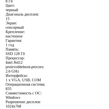
8 Гб
Цвет:
черный
Диагональ дисплея:
15
Экран:
сенсорный
Крепление:
настенное
Гарантия:
1 год
Память:
SSD 128 Гб
Процессор:
Intel J6412
proizvoditelnost-proczes:
2.6 GHz
Интерфейсы:
1 x VGA, USB, COM
Операционная система:
835
Совместимость с ОС:
Windows
Разрешение дисплея:
1024x768