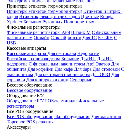
Электромеханические
Маленькие
Большие
Принтеры этикеток (термопринтеры)
Принтеры этикеток (термопринтеры)
Этикеток и штрих-
кодов
Этикеток, чеков, штрих-кодов
Цветные
Rongta
Xprinter
Больших
Рулонных
Полноцветных
Фискальные регистраторы
Фискальные регистраторы
Atol
Штрих-М
С фискальным
накопителем
Онлайн
С эквайрингом
Для 1С
Без ФН
С
USB
Кассовые аппараты
Кассовые аппараты
Для ресторана
Недорогие
Российского производства
Большие
Для ИП
Для ИП
недорогие
С фискальным накопителем
Atol
Эватор
Для
общепита
Для кофейни
Для кафе
Для бара
Для столовой
С
эквайрингом
Для ресторана с монитором
Для ООО
Для
торговли
Для юридческих лиц
Сенсорные
Весовое оборудование
Весовое оборудование
Оборудование Б/У
Оборудование Б/У
POS-терминалы
Фискальные
регистраторы
Все POS-оборудование
Все POS-оборудование
iiko оборудование
Для магазинов
Торговое
POS решения
Аксессуары