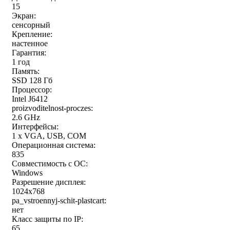
15
Экран:
сенсорный
Крепление:
настенное
Гарантия:
1 год
Память:
SSD 128 Гб
Процессор:
Intel J6412
proizvoditelnost-proczes:
2.6 GHz
Интерфейсы:
1 x VGA, USB, COM
Операционная система:
835
Совместимость с ОС:
Windows
Разрешение дисплея:
1024x768
pa_vstroennyj-schit-plastcart:
нет
Класс защиты по IP:
65