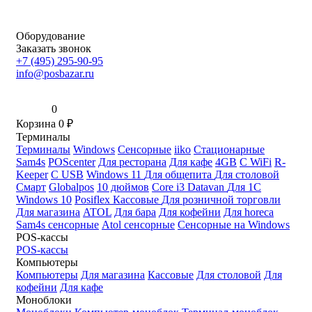
Оборудование
Заказать звонок
+7 (495) 295-90-95
info@posbazar.ru
0
Корзина
0
₽
Терминалы
Терминалы
Windows
Сенсорные
iiko
Стационарные
Sam4s
POScenter
Для ресторана
Для кафе
4GB
С WiFi
R-
Keeper
С USB
Windows 11
Для общепита
Для столовой
Смарт
Globalpos
10 дюймов
Core i3
Datavan
Для 1С
Windows 10
Posiflex
Кассовые
Для розничной торговли
Для магазина
ATOL
Для бара
Для кофейни
Для horeca
Sam4s сенсорные
Atol сенсорные
Сенсорные на Windows
POS-кассы
POS-кассы
Компьютеры
Компьютеры
Для магазина
Кассовые
Для столовой
Для
кофейни
Для кафе
Моноблоки