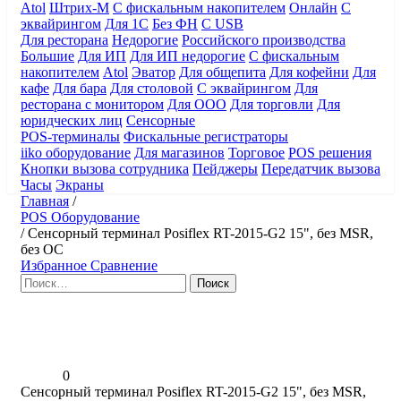
Atol
Штрих-М
С фискальным накопителем
Онлайн
С
эквайрингом
Для 1С
Без ФН
С USB
Для ресторана
Недорогие
Российского производства
Большие
Для ИП
Для ИП недорогие
С фискальным
накопителем
Atol
Эватор
Для общепита
Для кофейни
Для
кафе
Для бара
Для столовой
С эквайрингом
Для
ресторана с монитором
Для ООО
Для торговли
Для
юридческих лиц
Сенсорные
POS-терминалы
Фискальные регистраторы
iiko оборудование
Для магазинов
Торговое
POS решения
Кнопки вызова сотрудника
Пейджеры
Передатчик вызова
Часы
Экраны
Главная
/
POS Оборудование
/
Сенсорный терминал Posiflex RT-2015-G2 15", без MSR,
без ОС
Избранное
Сравнение
Найти:
0
Сенсорный терминал Posiflex RT-2015-G2 15", без MSR,