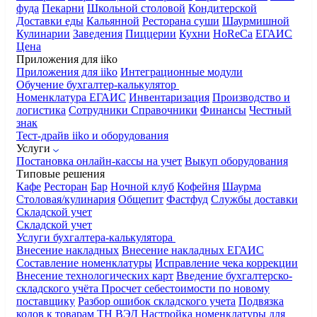
фуда
Пекарни
Школьной столовой
Кондитерской
Доставки еды
Кальянной
Ресторана суши
Шаурмишной
Кулинарии
Заведения
Пиццерии
Кухни
HoReCa
ЕГАИС
Цена
Приложения для iiko
Приложения для iiko
Интеграционные модули
Обучение бухгалтер-калькулятор
Номенклатура
ЕГАИС
Инвентаризация
Производство и
логистика
Сотрудники
Справочники
Финансы
Честный
знак
Тест-драйв iiko и оборудования
Услуги
Постановка онлайн-кассы на учет
Выкуп оборудования
Типовые решения
Кафе
Ресторан
Бар
Ночной клуб
Кофейня
Шаурма
Столовая/кулинария
Общепит
Фастфуд
Службы доставки
Складской учет
Складской учет
Услуги бухгалтера-калькулятора
Внесение накладных
Внесение накладных ЕГАИС
Составление номенклатуры
Исправление чека коррекции
Внесение технологических карт
Введение бухгалтерско-
складского учёта
Просчет себестоимости по новому
поставщику
Разбор ошибок складского учета
Подвязка
кодов к товарам ТН ВЭД
Настройка номенклатуры для