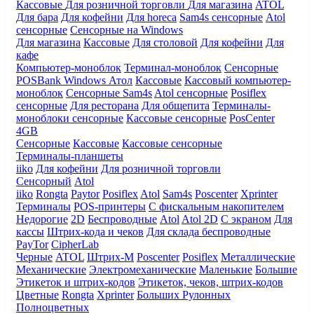
Кассовые
Для розничной торговли
Для магазина
ATOL
Для бара
Для кофейни
Для horeca
Sam4s сенсорные
Atol
сенсорные
Сенсорные на Windows
Для магазина
Кассовые
Для столовой
Для кофейни
Для
кафе
Компьютер-моноблок
Терминал-моноблок
Сенсорные
POSBank
Windows
Атол
Кассовые
Кассовый компьютер-
моноблок
Сенсорные Sam4s
Atol сенсорные
Posiflex
сенсорные
Для ресторана
Для общепита
Терминалы-
моноблоки сенсорные
Кассовые сенсорные
PosCenter
4GB
Сенсорные
Кассовые
Кассовые сенсорные
Терминалы-планшеты
iiko
Для кофейни
Для розничной торговли
Сенсорный
Atol
iiko
Rongta
Paytor
Posiflex
Atol
Sam4s
Poscenter
Xprinter
Терминалы
POS-принтеры
С фискальным накопителем
Недорогие
2D
Беспроводные
Atol
Atol 2D
С экраном
Для
кассы
Штрих-кода и чеков
Для склада беспроводные
PayTor
CipherLab
Черные
ATOL
Штрих-М
Poscenter
Posiflex
Металлические
Механические
Электромеханические
Маленькие
Большие
Этикеток и штрих-кодов
Этикеток, чеков, штрих-кодов
Цветные
Rongta
Xprinter
Больших
Рулонных
Полноцветных