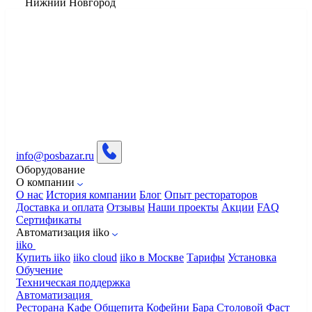
Нижний Новгород
info@posbazar.ru
Оборудование
О компании
О нас
История компании
Блог
Опыт рестораторов
Доставка и оплата
Отзывы
Наши проекты
Акции
FAQ
Сертификаты
Автоматизация iiko
iiko
Купить iiko
iiko cloud
iiko в Москве
Тарифы
Установка
Обучение
Техническая поддержка
Автоматизация
Ресторана
Кафе
Общепита
Кофейни
Бара
Столовой
Фаст