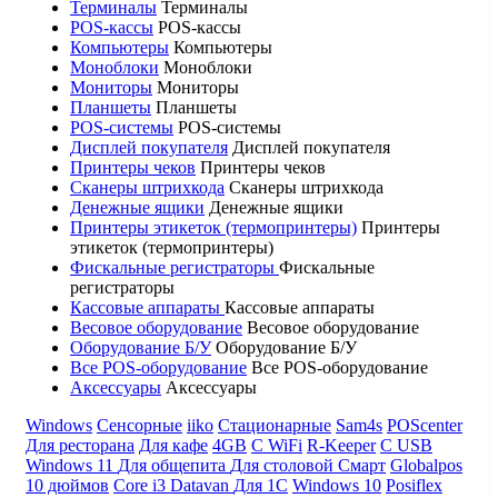
Терминалы
Терминалы
POS-кассы
POS-кассы
Компьютеры
Компьютеры
Моноблоки
Моноблоки
Мониторы
Мониторы
Планшеты
Планшеты
POS-системы
POS-системы
Дисплей покупателя
Дисплей покупателя
Принтеры чеков
Принтеры чеков
Сканеры штрихкода
Сканеры штрихкода
Денежные ящики
Денежные ящики
Принтеры этикеток (термопринтеры)
Принтеры
этикеток (термопринтеры)
Фискальные регистраторы
Фискальные
регистраторы
Кассовые аппараты
Кассовые аппараты
Весовое оборудование
Весовое оборудование
Оборудование Б/У
Оборудование Б/У
Все POS-оборудование
Все POS-оборудование
Аксессуары
Аксессуары
Windows
Сенсорные
iiko
Стационарные
Sam4s
POScenter
Для ресторана
Для кафе
4GB
С WiFi
R-Keeper
С USB
Windows 11
Для общепита
Для столовой
Смарт
Globalpos
10 дюймов
Core i3
Datavan
Для 1С
Windows 10
Posiflex