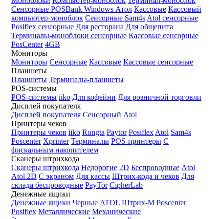
Моноблоки
Компьютер-моноблок
Терминал-моноблок
Сенсорные
POSBank
Windows
Атол
Кассовые
Кассовый
компьютер-моноблок
Сенсорные Sam4s
Atol сенсорные
Posiflex сенсорные
Для ресторана
Для общепита
Терминалы-моноблоки сенсорные
Кассовые сенсорные
PosCenter
4GB
Мониторы
Мониторы
Сенсорные
Кассовые
Кассовые сенсорные
Планшеты
Планшеты
Терминалы-планшеты
POS-системы
POS-системы
iiko
Для кофейни
Для розничной торговли
Дисплей покупателя
Дисплей покупателя
Сенсорный
Atol
Принтеры чеков
Принтеры чеков
iiko
Rongta
Paytor
Posiflex
Atol
Sam4s
Poscenter
Xprinter
Терминалы
POS-принтеры
С
фискальным накопителем
Сканеры штрихкода
Сканеры штрихкода
Недорогие
2D
Беспроводные
Atol
Atol 2D
С экраном
Для кассы
Штрих-кода и чеков
Для
склада беспроводные
PayTor
CipherLab
Денежные ящики
Денежные ящики
Черные
ATOL
Штрих-М
Poscenter
Posiflex
Металлические
Механические