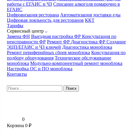
работы с ЕГАИС и ЧЗ
Списание алкоголя помарочно в
ЕГАИС
Цифровизация ресторана
Автоматизация доставки еды
Цифровая лояльность для ресторанов
ККТ
Тарифы
Сервисный центр
Замена ФН
Выездная настройка ФР
Консультация по
неисправности ФР
Ремонт ФР
Диагностика ФР
Создание
ЭЦП/ЕГАИС и ЧЗ ключей
Диагностика моноблока
Ремонт периферийных сбоев моноблока
Консультация по
подбору оборудования
Техническое обслуживание
моноблока
Модульно-компонентный ремонт моноблока
Настройка ОС и ПО моноблока
Контакты
Найти:
0
Корзина
0
₽