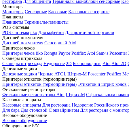
ресторана
Для общепита
Терминалы-моноблоки сенсорные
Кас
Мониторы
Мониторы
Сенсорные
Кассовые
Кассовые сенсорные
Планшеты
Планшеты
Терминалы-планшеты
POS-системы
POS-системы
iiko
Для кофейни
Для розничной торговли
Дисплей покупателя
Дисплей покупателя
Сенсорный
Atol
Принтеры чеков
Принтеры чеков
iiko
Rongta
Paytor
Posiflex
Atol
Sam4s
Poscenter
Сканеры штрихкода
Сканеры штрихкода
Недорогие
2D
Беспроводные
Atol
Atol 2D
Денежные ящики
Денежные ящики
Черные
ATOL
Штрих-М
Poscenter
Posiflex
Ме
Принтеры этикеток (термопринтеры)
Принтеры этикеток (термопринтеры)
Этикеток и штрих-кодов
Фискальные регистраторы
Фискальные регистраторы
Atol
Штрих-М
С фискальным накоп
Кассовые аппараты
Кассовые аппараты
Для ресторана
Недорогие
Российского про
Для бара
Для столовой
С эквайрингом
Для ресторана с монито
Весовое оборудование
Весовое оборудование
Оборудование Б/У