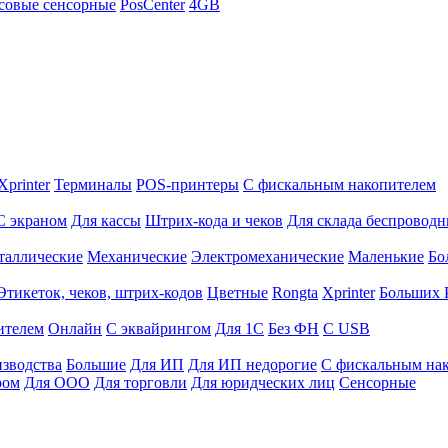
совые сенсорные
PosCenter
4GB
Xprinter
Терминалы
POS-принтеры
С фискальным накопителем
С экраном
Для кассы
Штрих-кода и чеков
Для склада беспровод
таллические
Механические
Электромеханические
Маленькие
Бо
Этикеток, чеков, штрих-кодов
Цветные
Rongta
Xprinter
Больших
ителем
Онлайн
С эквайрингом
Для 1С
Без ФН
С USB
изводства
Большие
Для ИП
Для ИП недорогие
С фискальным на
ром
Для ООО
Для торговли
Для юридческих лиц
Сенсорные