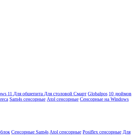
ows 11
Для общепита
Для столовой
Смарт
Globalpos
10 дюймов
reca
Sam4s сенсорные
Atol сенсорные
Сенсорные на Windows
облок
Сенсорные Sam4s
Atol сенсорные
Posiflex сенсорные
Для