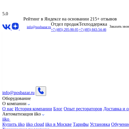
5.0
Рейтинг в Яндексе
на основании 215+ отзывов
Отдел продаж
Техподдержка
Заказать зво
info@posbazar.ru
+7 (495) 295-90-95
+7 (495) 843-54-46
info@posbazar.ru
Оборудование
О компании
О нас
История компании
Блог
Опыт рестораторов
Доставка и о
Автоматизация iiko
iiko
Купить iiko
iiko cloud
iiko в Москве
Тарифы
Установка
Обучени