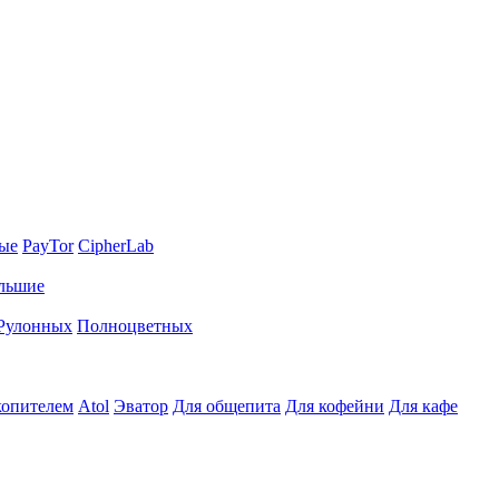
ные
PayTor
CipherLab
льшие
Рулонных
Полноцветных
копителем
Atol
Эватор
Для общепита
Для кофейни
Для кафе