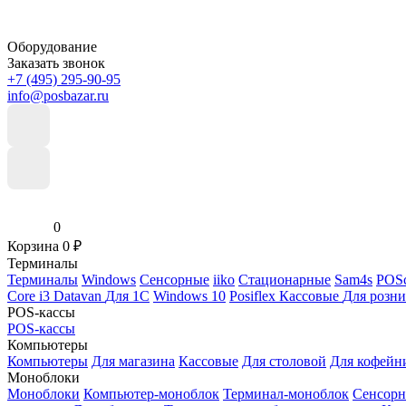
Оборудование
Заказать звонок
+7 (495) 295-90-95
info@posbazar.ru
0
Корзина
0
₽
Терминалы
Терминалы
Windows
Сенсорные
iiko
Стационарные
Sam4s
POSc
Core i3
Datavan
Для 1С
Windows 10
Posiflex
Кассовые
Для розн
POS-кассы
POS-кассы
Компьютеры
Компьютеры
Для магазина
Кассовые
Для столовой
Для кофейн
Моноблоки
Моноблоки
Компьютер-моноблок
Терминал-моноблок
Сенсор