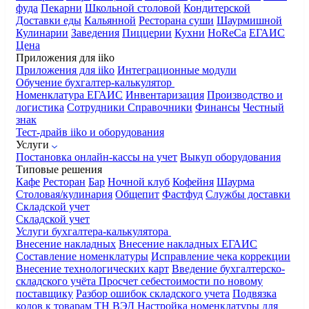
фуда
Пекарни
Школьной столовой
Кондитерской
Доставки еды
Кальянной
Ресторана суши
Шаурмишной
Кулинарии
Заведения
Пиццерии
Кухни
HoReCa
ЕГАИС
Цена
Приложения для iiko
Приложения для iiko
Интеграционные модули
Обучение бухгалтер-калькулятор
Номенклатура
ЕГАИС
Инвентаризация
Производство и
логистика
Сотрудники
Справочники
Финансы
Честный
знак
Тест-драйв iiko и оборудования
Услуги
Постановка онлайн-кассы на учет
Выкуп оборудования
Типовые решения
Кафе
Ресторан
Бар
Ночной клуб
Кофейня
Шаурма
Столовая/кулинария
Общепит
Фастфуд
Службы доставки
Складской учет
Складской учет
Услуги бухгалтера-калькулятора
Внесение накладных
Внесение накладных ЕГАИС
Составление номенклатуры
Исправление чека коррекции
Внесение технологических карт
Введение бухгалтерско-
складского учёта
Просчет себестоимости по новому
поставщику
Разбор ошибок складского учета
Подвязка
кодов к товарам ТН ВЭД
Настройка номенклатуры для