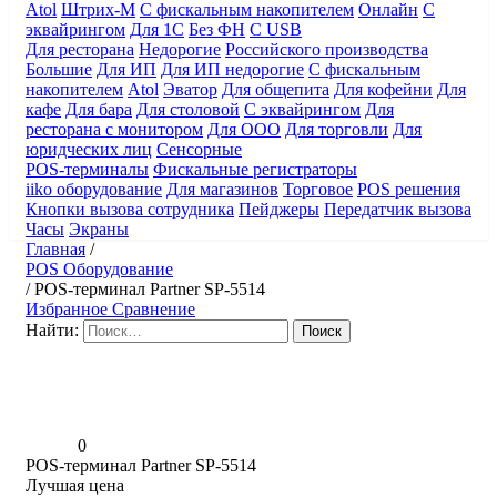
Atol
Штрих-М
С фискальным накопителем
Онлайн
С
эквайрингом
Для 1С
Без ФН
С USB
Для ресторана
Недорогие
Российского производства
Большие
Для ИП
Для ИП недорогие
С фискальным
накопителем
Atol
Эватор
Для общепита
Для кофейни
Для
кафе
Для бара
Для столовой
С эквайрингом
Для
ресторана с монитором
Для ООО
Для торговли
Для
юридческих лиц
Сенсорные
POS-терминалы
Фискальные регистраторы
iiko оборудование
Для магазинов
Торговое
POS решения
Кнопки вызова сотрудника
Пейджеры
Передатчик вызова
Часы
Экраны
Главная
/
POS Оборудование
/
POS-терминал Partner SP-5514
Избранное
Сравнение
Найти:
0
POS-терминал Partner SP-5514
Лучшая цена