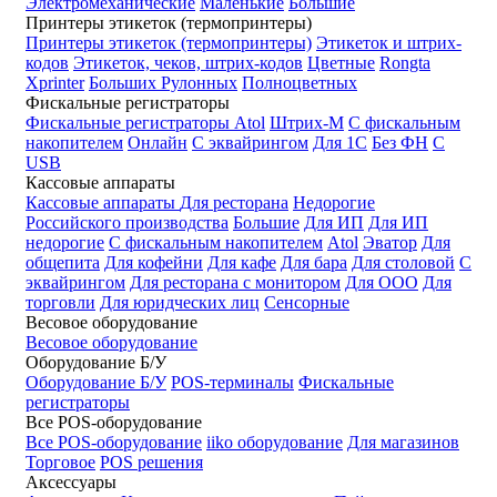
Электромеханические
Маленькие
Большие
Принтеры этикеток (термопринтеры)
Принтеры этикеток (термопринтеры)
Этикеток и штрих-
кодов
Этикеток, чеков, штрих-кодов
Цветные
Rongta
Xprinter
Больших
Рулонных
Полноцветных
Фискальные регистраторы
Фискальные регистраторы
Atol
Штрих-М
С фискальным
накопителем
Онлайн
С эквайрингом
Для 1С
Без ФН
С
USB
Кассовые аппараты
Кассовые аппараты
Для ресторана
Недорогие
Российского производства
Большие
Для ИП
Для ИП
недорогие
С фискальным накопителем
Atol
Эватор
Для
общепита
Для кофейни
Для кафе
Для бара
Для столовой
С
эквайрингом
Для ресторана с монитором
Для ООО
Для
торговли
Для юридческих лиц
Сенсорные
Весовое оборудование
Весовое оборудование
Оборудование Б/У
Оборудование Б/У
POS-терминалы
Фискальные
регистраторы
Все POS-оборудование
Все POS-оборудование
iiko оборудование
Для магазинов
Торговое
POS решения
Аксессуары