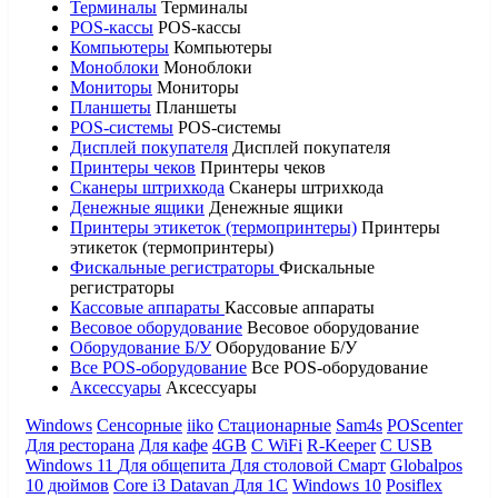
Терминалы
Терминалы
POS-кассы
POS-кассы
Компьютеры
Компьютеры
Моноблоки
Моноблоки
Мониторы
Мониторы
Планшеты
Планшеты
POS-системы
POS-системы
Дисплей покупателя
Дисплей покупателя
Принтеры чеков
Принтеры чеков
Сканеры штрихкода
Сканеры штрихкода
Денежные ящики
Денежные ящики
Принтеры этикеток (термопринтеры)
Принтеры
этикеток (термопринтеры)
Фискальные регистраторы
Фискальные
регистраторы
Кассовые аппараты
Кассовые аппараты
Весовое оборудование
Весовое оборудование
Оборудование Б/У
Оборудование Б/У
Все POS-оборудование
Все POS-оборудование
Аксессуары
Аксессуары
Windows
Сенсорные
iiko
Стационарные
Sam4s
POScenter
Для ресторана
Для кафе
4GB
С WiFi
R-Keeper
С USB
Windows 11
Для общепита
Для столовой
Смарт
Globalpos
10 дюймов
Core i3
Datavan
Для 1С
Windows 10
Posiflex