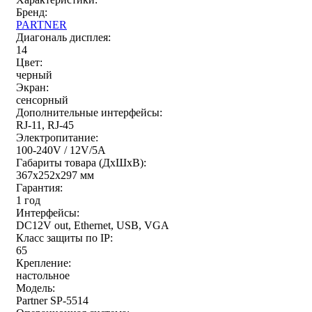
Бренд:
PARTNER
Диагональ дисплея:
14
Цвет:
черный
Экран:
сенсорный
Дополнительные интерфейсы:
RJ-11, RJ-45
Электропитание:
100-240V / 12V/5A
Габариты товара (ДxШxВ):
367х252х297 мм
Гарантия:
1 год
Интерфейсы:
DC12V out, Ethernet, USB, VGA
Класс защиты по IP:
65
Крепление:
настольное
Модель:
Partner SP-5514