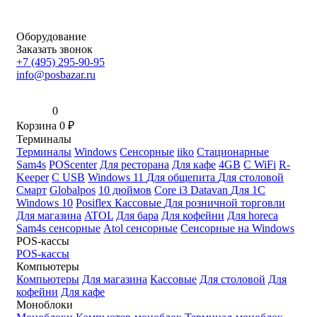
Оборудование
Заказать звонок
+7 (495) 295-90-95
info@posbazar.ru
0
Корзина
0
₽
Терминалы
Терминалы
Windows
Сенсорные
iiko
Стационарные
Sam4s
POScenter
Для ресторана
Для кафе
4GB
С WiFi
R-
Keeper
С USB
Windows 11
Для общепита
Для столовой
Смарт
Globalpos
10 дюймов
Core i3
Datavan
Для 1С
Windows 10
Posiflex
Кассовые
Для розничной торговли
Для магазина
ATOL
Для бара
Для кофейни
Для horeca
Sam4s сенсорные
Atol сенсорные
Сенсорные на Windows
POS-кассы
POS-кассы
Компьютеры
Компьютеры
Для магазина
Кассовые
Для столовой
Для
кофейни
Для кафе
Моноблоки