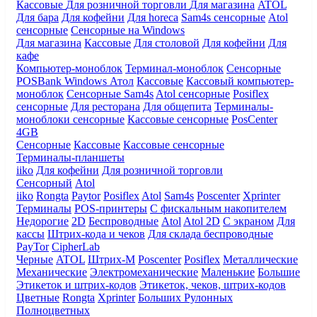
Кассовые
Для розничной торговли
Для магазина
ATOL
Для бара
Для кофейни
Для horeca
Sam4s сенсорные
Atol
сенсорные
Сенсорные на Windows
Для магазина
Кассовые
Для столовой
Для кофейни
Для
кафе
Компьютер-моноблок
Терминал-моноблок
Сенсорные
POSBank
Windows
Атол
Кассовые
Кассовый компьютер-
моноблок
Сенсорные Sam4s
Atol сенсорные
Posiflex
сенсорные
Для ресторана
Для общепита
Терминалы-
моноблоки сенсорные
Кассовые сенсорные
PosCenter
4GB
Сенсорные
Кассовые
Кассовые сенсорные
Терминалы-планшеты
iiko
Для кофейни
Для розничной торговли
Сенсорный
Atol
iiko
Rongta
Paytor
Posiflex
Atol
Sam4s
Poscenter
Xprinter
Терминалы
POS-принтеры
С фискальным накопителем
Недорогие
2D
Беспроводные
Atol
Atol 2D
С экраном
Для
кассы
Штрих-кода и чеков
Для склада беспроводные
PayTor
CipherLab
Черные
ATOL
Штрих-М
Poscenter
Posiflex
Металлические
Механические
Электромеханические
Маленькие
Большие
Этикеток и штрих-кодов
Этикеток, чеков, штрих-кодов
Цветные
Rongta
Xprinter
Больших
Рулонных
Полноцветных