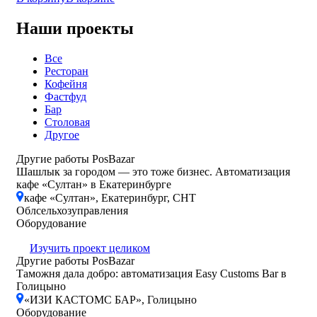
Наши проекты
Все
Ресторан
Кофейня
Фастфуд
Бар
Столовая
Другое
Другие работы PosBazar
Шашлык за городом — это тоже бизнес. Автоматизация
кафе «Султан» в Екатеринбурге
кафе «Султан», Екатеринбург, СНТ
Облсельхозуправления
Оборудование
Изучить проект целиком
Другие работы PosBazar
Таможня дала добро: автоматизация Easy Customs Bar в
Голицыно
«ИЗИ КАСТОМС БАР», Голицыно
Оборудование