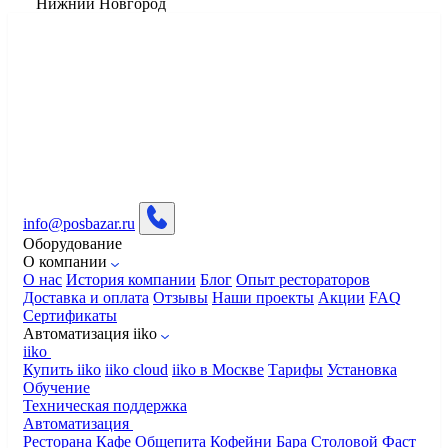
Нижний Новгород
info@posbazar.ru
Оборудование
О компании
О нас
История компании
Блог
Опыт рестораторов
Доставка и оплата
Отзывы
Наши проекты
Акции
FAQ
Сертификаты
Автоматизация iiko
iiko
Купить iiko
iiko cloud
iiko в Москве
Тарифы
Установка
Обучение
Техническая поддержка
Автоматизация
Ресторана
Кафе
Общепита
Кофейни
Бара
Столовой
Фаст