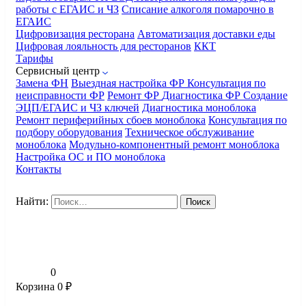
работы с ЕГАИС и ЧЗ
Списание алкоголя помарочно в
ЕГАИС
Цифровизация ресторана
Автоматизация доставки еды
Цифровая лояльность для ресторанов
ККТ
Тарифы
Сервисный центр
Замена ФН
Выездная настройка ФР
Консультация по
неисправности ФР
Ремонт ФР
Диагностика ФР
Создание
ЭЦП/ЕГАИС и ЧЗ ключей
Диагностика моноблока
Ремонт периферийных сбоев моноблока
Консультация по
подбору оборудования
Техническое обслуживание
моноблока
Модульно-компонентный ремонт моноблока
Настройка ОС и ПО моноблока
Контакты
Найти:
0
Корзина
0
₽