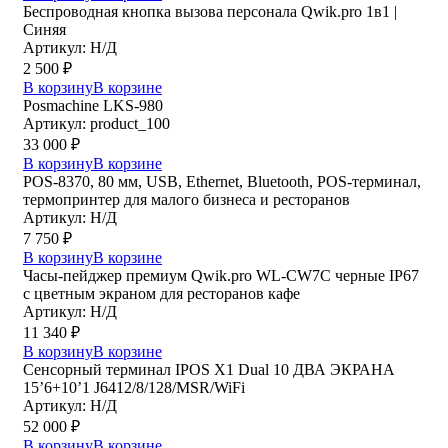
Беспроводная кнопка вызова персонала Qwik.pro 1в1 |
Cиняя
Артикул: Н/Д
2 500
₽
В корзину
В корзине
Posmaсhine LKS-980
Артикул: product_100
33 000
₽
В корзину
В корзине
POS-8370, 80 мм, USB, Ethernet, Bluetooth, POS-терминал,
термопринтер для малого бизнеса и ресторанов
Артикул: Н/Д
7 750
₽
В корзину
В корзине
Часы-пейджер премиум Qwik.pro WL-CW7C черные IP67
с цветным экраном для ресторанов кафе
Артикул: Н/Д
11 340
₽
В корзину
В корзине
Сенсорный терминал IPOS X1 Dual 10 ДВА ЭКРАНА
15’6+10’1 J6412/8/128/MSR/WiFi
Артикул: Н/Д
52 000
₽
В корзину
В корзине