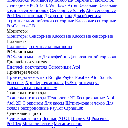
Моноблоки
Компьютер-моноблок
Терминал-моноблок
Сенсорные
POSBank
Windows
Атол
Кассовые
Кассовый
компьютер-моноблок
Сенсорные Sam4s
Atol сенсорные
Posiflex сенсорные
Для ресторана
Для общепита
Терминалы-моноблоки сенсорные
Кассовые сенсорные
PosCenter
4GB
Мониторы
Мониторы
Сенсорные
Кассовые
Кассовые сенсорные
Планшеты
Планшеты
Терминалы-планшеты
POS-системы
POS-системы
iiko
Для кофейни
Для розничной торговли
Дисплей покупателя
Дисплей покупателя
Сенсорный
Atol
Принтеры чеков
Принтеры чеков
iiko
Rongta
Paytor
Posiflex
Atol
Sam4s
Poscenter
Xprinter
Терминалы
POS-принтеры
С
фискальным накопителем
Сканеры штрихкода
Сканеры штрихкода
Недорогие
2D
Беспроводные
Atol
Atol 2D
С экраном
Для кассы
Штрих-кода и чеков
Для
склада беспроводные
PayTor
CipherLab
Денежные ящики
Денежные ящики
Черные
ATOL
Штрих-М
Poscenter
Posiflex
Металлические
Механические